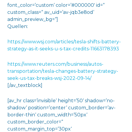
font_color=’custom‘ color=’#000000′ id=“
custom_class=“ av_uid=’av-jqb3e8od‘
admin_preview_bg=“]
Quellen:
https://www.wsj.com/articles/tesla-shifts-battery-
strategy-as-it-seeks-u-s-tax-credits-11663178393
https://www.reuters.com/business/autos-
transportation/tesla-changes-battery-strategy-
seek-us-tax-breaks-wsj-2022-09-14/
[/av_textblock]
[av_hr class=’invisible‘ height=’50‘ shadow=’no-
shadow‘ position=’center‘ custom_border=’av-
border-thin‘ custom_width=’50px‘
custom_border_color=“
custom_margin_top=’30px‘