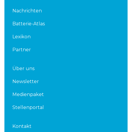
n
i
k
t
Nachrichten
e
t
d
e
Batterie-Atlas
i
r
n
Lexikon
Partner
Über uns
Newsletter
Medienpaket
Stellenportal
Kontakt