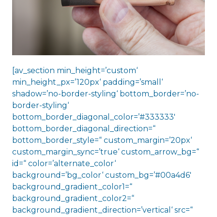
[av_section min_height=’custom‘
min_height_px=’120px‘ padding=’small‘
shadow=’no-border-styling‘ bottom_border=’no-
border-styling‘
bottom_border_diagonal_color=’#333333′
bottom_border_diagonal_direction=“
bottom_border_style=“ custom_margin=’20px‘
custom_margin_sync=’true‘ custom_arrow_bg=“
id=“ color=’alternate_color‘
background=’bg_color‘ custom_bg=’#00a4d6′
background_gradient_color1=“
background_gradient_color2=“
background_gradient_direction=’vertical‘ src=“