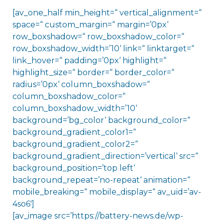
[av_one_half min_height=“ vertical_alignment=“
space=“ custom_margin=“ margin=’0px‘
row_boxshadow=“ row_boxshadow_color=“
row_boxshadow_width=’10‘ link=“ linktarget=“
link_hover=“ padding=’0px‘ highlight=“
highlight_size=“ border=“ border_color=“
radius=’0px‘ column_boxshadow=“
column_boxshadow_color=“
column_boxshadow_width=’10‘
background=’bg_color‘ background_color=“
background_gradient_color1=“
background_gradient_color2=“
background_gradient_direction=’vertical‘ src=“
background_position=’top left‘
background_repeat=’no-repeat‘ animation=“
mobile_breaking=“ mobile_display=“ av_uid=’av-
4so6′]
[av_image src=’https://battery-news.de/wp-