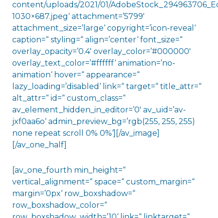
content/uploads/2021/01/AdobeStock_294963706_Ed
1030×687.jpeg‘ attachment=’5799′
attachment_size=’large‘ copyright=’icon-reveal‘
caption=“ styling=“ align=’center‘ font_size=“
overlay_opacity=’0.4′ overlay_color=’#000000′
overlay_text_color=’#ffffff‘ animation=’no-
animation‘ hover=“ appearance=“
lazy_loading=’disabled‘ link=“ target=“ title_attr=“
alt_attr=“ id=“ custom_class=“
av_element_hidden_in_editor=’0′ av_uid=’av-
jxf0aa6o‘ admin_preview_bg=’rgb(255, 255, 255)
none repeat scroll 0% 0%‘][/av_image]
[/av_one_half]
[av_one_fourth min_height=“
vertical_alignment=“ space=“ custom_margin=“
margin=’0px‘ row_boxshadow=“
row_boxshadow_color=“
row_boxshadow_width=’10‘ link=“ linktarget=“