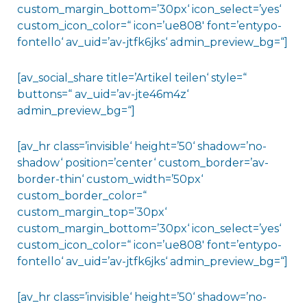
custom_margin_bottom=’30px‘ icon_select=’yes‘
custom_icon_color=“ icon=’ue808′ font=’entypo-
fontello‘ av_uid=’av-jtfk6jks‘ admin_preview_bg=“]
[av_social_share title=’Artikel teilen‘ style=“
buttons=“ av_uid=’av-jte46m4z‘
admin_preview_bg=“]
[av_hr class=’invisible‘ height=’50‘ shadow=’no-
shadow‘ position=’center‘ custom_border=’av-
border-thin‘ custom_width=’50px‘
custom_border_color=“
custom_margin_top=’30px‘
custom_margin_bottom=’30px‘ icon_select=’yes‘
custom_icon_color=“ icon=’ue808′ font=’entypo-
fontello‘ av_uid=’av-jtfk6jks‘ admin_preview_bg=“]
[av_hr class=’invisible‘ height=’50‘ shadow=’no-