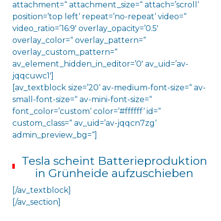
attachment=“ attachment_size=“ attach=’scroll‘
position=’top left‘ repeat=’no-repeat‘ video=“
video_ratio=’16:9′ overlay_opacity=’0.5′
overlay_color=“ overlay_pattern=“
overlay_custom_pattern=“
av_element_hidden_in_editor=’0′ av_uid=’av-
jqqcuwc1′]
[av_textblock size=’20‘ av-medium-font-size=“ av-
small-font-size=“ av-mini-font-size=“
font_color=’custom‘ color=’#ffffff‘ id=“
custom_class=“ av_uid=’av-jqqcn7zg‘
admin_preview_bg=“]
Tesla scheint Batterieproduktion
in Grünheide aufzuschieben
[/av_textblock]
[/av_section]