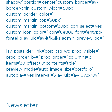
shadow‘ position=’center‘ custom_border=’av-
border-thin‘ custom_width=’50px‘
custom_border_color=“
custom_margin_top=’30px‘
custom_margin_bottom=’30px‘ icon_select=’yes‘
custom_icon_color=“ icon=’ue808′ font=’entypo-
fontello‘ av_uid=’av-jtfk6jks‘ admin_preview_bg=“]
[av_postslider link=’post_tag‘ wc_prod_visible=“
prod_order_by=“ prod_order=“ columns=’3′
items=’30‘ offset=’0′ contents=’title‘
preview_mode=’auto‘ image_size=’portfolio‘
autoplay=’yes‘ interval=’5′ av_uid=’av-juv3xr0v‘]
Newsletter