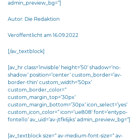
admin_preview_bg=“]
Autor: Die Redaktion
Veröffentlicht am 16.09.2022
[/av_textblock]
[av_hr class=’invisible‘ height=’50‘ shadow=’no-
shadow‘ position=’center‘ custom_border=’av-
border-thin‘ custom_width=’50px‘
custom_border_color=“
custom_margin_top=’30px‘
custom_margin_bottom=’30px‘ icon_select=’yes‘
custom_icon_color=“ icon=’ue808′ font=’entypo-
fontello‘ av_uid=’av-jtfk6jks‘ admin_preview_bg=“]
[av_textblock size=“ av-medium-font-size=“ av-