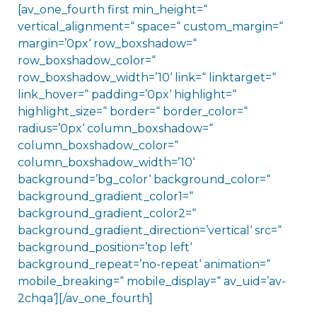
[av_one_fourth first min_height=“
vertical_alignment=“ space=“ custom_margin=“
margin=’0px‘ row_boxshadow=“
row_boxshadow_color=“
row_boxshadow_width=’10‘ link=“ linktarget=“
link_hover=“ padding=’0px‘ highlight=“
highlight_size=“ border=“ border_color=“
radius=’0px‘ column_boxshadow=“
column_boxshadow_color=“
column_boxshadow_width=’10‘
background=’bg_color‘ background_color=“
background_gradient_color1=“
background_gradient_color2=“
background_gradient_direction=’vertical‘ src=“
background_position=’top left‘
background_repeat=’no-repeat‘ animation=“
mobile_breaking=“ mobile_display=“ av_uid=’av-
2chqa‘][/av_one_fourth]