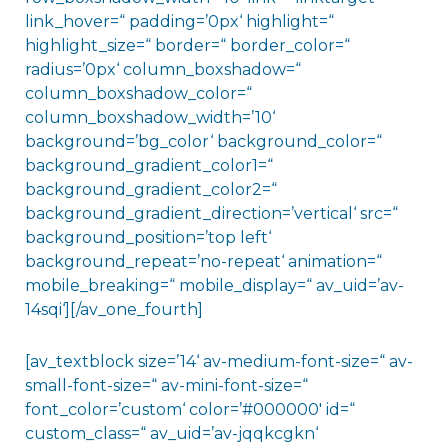
link_hover=“ padding=’0px‘ highlight=“
highlight_size=“ border=“ border_color=“
radius=’0px‘ column_boxshadow=“
column_boxshadow_color=“
column_boxshadow_width=’10‘
background=’bg_color‘ background_color=“
background_gradient_color1=“
background_gradient_color2=“
background_gradient_direction=’vertical‘ src=“
background_position=’top left‘
background_repeat=’no-repeat‘ animation=“
mobile_breaking=“ mobile_display=“ av_uid=’av-
14sqi‘][/av_one_fourth]
[av_textblock size=’14‘ av-medium-font-size=“ av-
small-font-size=“ av-mini-font-size=“
font_color=’custom‘ color=’#000000′ id=“
custom_class=“ av_uid=’av-jqqkcgkn‘