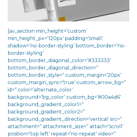
[av_section min_height=’custom‘
min_height_px=’120px‘ padding=’small‘
shadow=’no-border-styling‘ bottom_border=’no-
border-styling‘
bottom_border_diagonal_color=’#333333′
bottom_border_diagonal_direction=“
bottom_border_style=“ custom_margin=’20px‘
custom_margin_sync=’true‘ custom_arrow_bg=“
id=“ color=’alternate_color‘
background=’bg_color‘ custom_bg=’#00a4d6′
background_gradient_color1=“
background_gradient_color2=“
background_gradient_direction=’vertical‘ src=“
attachment=“ attachment_size=“ attach=’scroll‘
position=’top left‘ repeat=’no-repeat‘ video=“