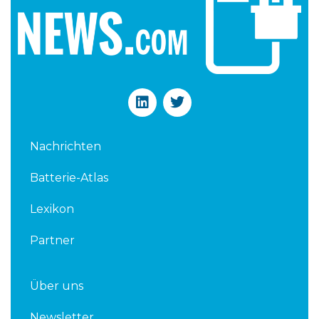
L
T
i
w
n
i
k
t
Nachrichten
e
t
d
e
Batterie-Atlas
i
r
n
Lexikon
Partner
Über uns
Newsletter