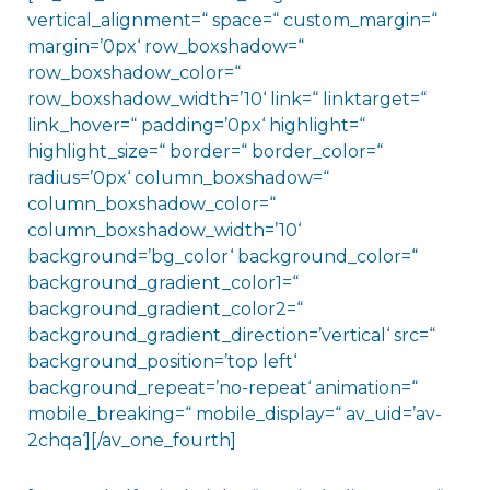
vertical_alignment=“ space=“ custom_margin=“
margin=’0px‘ row_boxshadow=“
row_boxshadow_color=“
row_boxshadow_width=’10‘ link=“ linktarget=“
link_hover=“ padding=’0px‘ highlight=“
highlight_size=“ border=“ border_color=“
radius=’0px‘ column_boxshadow=“
column_boxshadow_color=“
column_boxshadow_width=’10‘
background=’bg_color‘ background_color=“
background_gradient_color1=“
background_gradient_color2=“
background_gradient_direction=’vertical‘ src=“
background_position=’top left‘
background_repeat=’no-repeat‘ animation=“
mobile_breaking=“ mobile_display=“ av_uid=’av-
2chqa‘][/av_one_fourth]