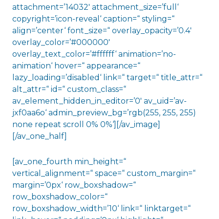
attachment=’14032′ attachment_size=’full‘
copyright=’icon-reveal‘ caption=“ styling=“
align=’center‘ font_size=“ overlay_opacity=’0.4′
overlay_color=’#000000′
overlay_text_color=’#ffffff‘ animation=’no-
animation‘ hover=“ appearance=“
lazy_loading=’disabled‘ link=“ target=“ title_attr=“
alt_attr=“ id=“ custom_class=“
av_element_hidden_in_editor=’0′ av_uid=’av-
jxf0aa6o‘ admin_preview_bg=’rgb(255, 255, 255)
none repeat scroll 0% 0%‘][/av_image]
[/av_one_half]
[av_one_fourth min_height=“
vertical_alignment=“ space=“ custom_margin=“
margin=’0px‘ row_boxshadow=“
row_boxshadow_color=“
row_boxshadow_width=’10‘ link=“ linktarget=“