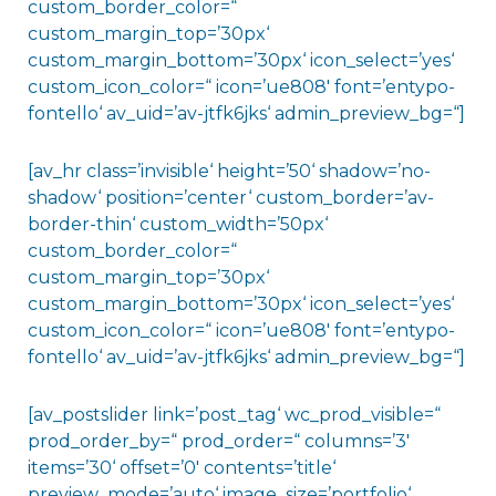
custom_border_color=“
custom_margin_top=’30px‘
custom_margin_bottom=’30px‘ icon_select=’yes‘
custom_icon_color=“ icon=’ue808′ font=’entypo-
fontello‘ av_uid=’av-jtfk6jks‘ admin_preview_bg=“]
[av_hr class=’invisible‘ height=’50‘ shadow=’no-
shadow‘ position=’center‘ custom_border=’av-
border-thin‘ custom_width=’50px‘
custom_border_color=“
custom_margin_top=’30px‘
custom_margin_bottom=’30px‘ icon_select=’yes‘
custom_icon_color=“ icon=’ue808′ font=’entypo-
fontello‘ av_uid=’av-jtfk6jks‘ admin_preview_bg=“]
[av_postslider link=’post_tag‘ wc_prod_visible=“
prod_order_by=“ prod_order=“ columns=’3′
items=’30‘ offset=’0′ contents=’title‘
preview_mode=’auto‘ image_size=’portfolio‘