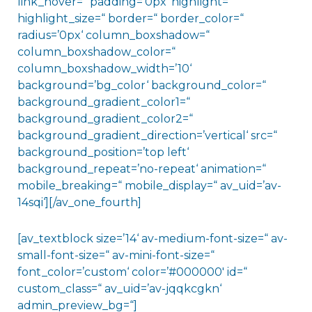
link_hover=“ padding=’0px‘ highlight=“
highlight_size=“ border=“ border_color=“
radius=’0px‘ column_boxshadow=“
column_boxshadow_color=“
column_boxshadow_width=’10‘
background=’bg_color‘ background_color=“
background_gradient_color1=“
background_gradient_color2=“
background_gradient_direction=’vertical‘ src=“
background_position=’top left‘
background_repeat=’no-repeat‘ animation=“
mobile_breaking=“ mobile_display=“ av_uid=’av-
14sqi‘][/av_one_fourth]
[av_textblock size=’14‘ av-medium-font-size=“ av-
small-font-size=“ av-mini-font-size=“
font_color=’custom‘ color=’#000000′ id=“
custom_class=“ av_uid=’av-jqqkcgkn‘
admin_preview_bg=“]