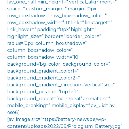
[av_one_half min_height=“ vertical_alignment=“
space=“ custom_margin=“ margin=’0px‘
row_boxshadow=“ row_boxshadow_color=“
row_boxshadow_width=’10‘ link=“ linktarget=“
link_hover=“ padding=’0px‘ highlight=“
highlight_size=“ border=“ border_color=“
radius=’0px‘ column_boxshadow=“
column_boxshadow_color=“
column_boxshadow_width=’10‘
background=’bg_color‘ background_color=“
background_gradient_color1=“
background_gradient_color2=“
background_gradient_direction=’vertical‘ src=“
background_position=’top left‘
background_repeat=’no-repeat‘ animation=“
mobile_breaking=“ mobile_display=“ av_uid=’av-
4so6′]
[av_image src=’https://battery-news.de/wp-
content/uploads/2022/09/Prologium_Battery.jpg‘