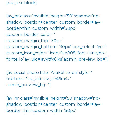
[/av_textblock]
[av_hr class=’invisible‘ height=’50‘ shadow=’no-
shadow‘ position=’center‘ custom_border=’av-
border-thin‘ custom_width=’50px‘
custom_border_color=“
custom_margin_top=’30px‘
custom_margin_bottom=’30px‘ icon_select=’yes‘
custom_icon_color=“ icon=’ue808′ font=’entypo-
fontello‘ av_uid=’av-jtfk6jks‘ admin_preview_bg=“]
[av_social_share title=’Artikel teilen‘ style=“
buttons=“ av_uid=’av-jte46m4z‘
admin_preview_bg=“]
[av_hr class=’invisible‘ height=’50‘ shadow=’no-
shadow‘ position=’center‘ custom_border=’av-
border-thin‘ custom_width=’50px‘