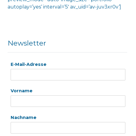
autoplay=’yes‘ interval=’5′ av_uid=’av-juv3xr0v‘]
Newsletter
E-Mail-Adresse
Vorname
Nachname