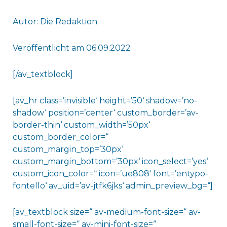
Autor: Die Redaktion
Veröffentlicht am 06.09.2022
[/av_textblock]
[av_hr class=’invisible‘ height=’50‘ shadow=’no-
shadow‘ position=’center‘ custom_border=’av-
border-thin‘ custom_width=’50px‘
custom_border_color=“
custom_margin_top=’30px‘
custom_margin_bottom=’30px‘ icon_select=’yes‘
custom_icon_color=“ icon=’ue808′ font=’entypo-
fontello‘ av_uid=’av-jtfk6jks‘ admin_preview_bg=“]
[av_textblock size=“ av-medium-font-size=“ av-
small-font-size=“ av-mini-font-size=“