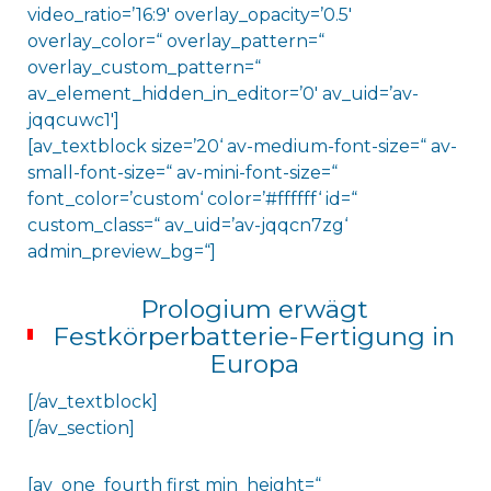
video_ratio=’16:9′ overlay_opacity=’0.5′
overlay_color=“ overlay_pattern=“
overlay_custom_pattern=“
av_element_hidden_in_editor=’0′ av_uid=’av-
jqqcuwc1′]
[av_textblock size=’20‘ av-medium-font-size=“ av-
small-font-size=“ av-mini-font-size=“
font_color=’custom‘ color=’#ffffff‘ id=“
custom_class=“ av_uid=’av-jqqcn7zg‘
admin_preview_bg=“]
Prologium erwägt
Festkörperbatterie-Fertigung in
Europa
[/av_textblock]
[/av_section]
[av_one_fourth first min_height=“