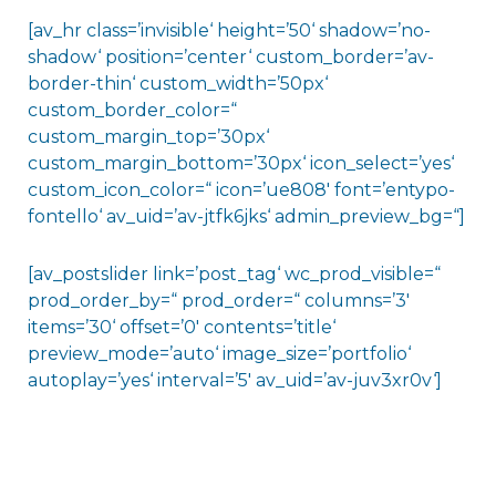
[av_hr class=’invisible‘ height=’50‘ shadow=’no-
shadow‘ position=’center‘ custom_border=’av-
border-thin‘ custom_width=’50px‘
custom_border_color=“
custom_margin_top=’30px‘
custom_margin_bottom=’30px‘ icon_select=’yes‘
custom_icon_color=“ icon=’ue808′ font=’entypo-
fontello‘ av_uid=’av-jtfk6jks‘ admin_preview_bg=“]
[av_postslider link=’post_tag‘ wc_prod_visible=“
prod_order_by=“ prod_order=“ columns=’3′
items=’30‘ offset=’0′ contents=’title‘
preview_mode=’auto‘ image_size=’portfolio‘
autoplay=’yes‘ interval=’5′ av_uid=’av-juv3xr0v‘]