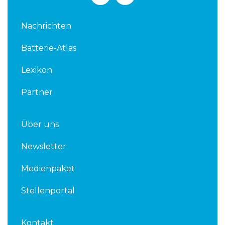
n
i
k
t
Nachrichten
e
t
d
e
Batterie-Atlas
i
r
n
Lexikon
Partner
Über uns
Newsletter
Medienpaket
Stellenportal
Kontakt