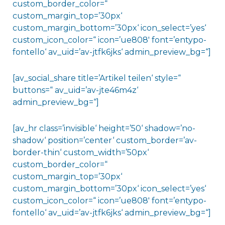
custom_border_color=“
custom_margin_top=’30px‘
custom_margin_bottom=’30px‘ icon_select=’yes‘
custom_icon_color=“ icon=’ue808′ font=’entypo-
fontello‘ av_uid=’av-jtfk6jks‘ admin_preview_bg=“]
[av_social_share title=’Artikel teilen‘ style=“
buttons=“ av_uid=’av-jte46m4z‘
admin_preview_bg=“]
[av_hr class=’invisible‘ height=’50‘ shadow=’no-
shadow‘ position=’center‘ custom_border=’av-
border-thin‘ custom_width=’50px‘
custom_border_color=“
custom_margin_top=’30px‘
custom_margin_bottom=’30px‘ icon_select=’yes‘
custom_icon_color=“ icon=’ue808′ font=’entypo-
fontello‘ av_uid=’av-jtfk6jks‘ admin_preview_bg=“]