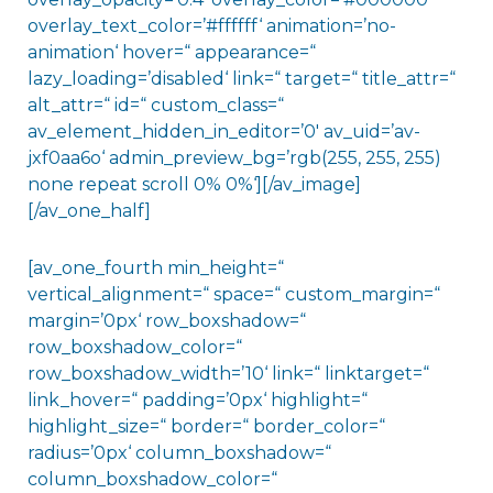
overlay_text_color=’#ffffff‘ animation=’no-
animation‘ hover=“ appearance=“
lazy_loading=’disabled‘ link=“ target=“ title_attr=“
alt_attr=“ id=“ custom_class=“
av_element_hidden_in_editor=’0′ av_uid=’av-
jxf0aa6o‘ admin_preview_bg=’rgb(255, 255, 255)
none repeat scroll 0% 0%‘][/av_image]
[/av_one_half]
[av_one_fourth min_height=“
vertical_alignment=“ space=“ custom_margin=“
margin=’0px‘ row_boxshadow=“
row_boxshadow_color=“
row_boxshadow_width=’10‘ link=“ linktarget=“
link_hover=“ padding=’0px‘ highlight=“
highlight_size=“ border=“ border_color=“
radius=’0px‘ column_boxshadow=“
column_boxshadow_color=“