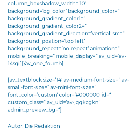
column_boxshadow_width=’10‘
background=’bg_color‘ background_color=“
background_gradient_color1=“
background_gradient_color2=“
background_gradient_direction=’vertical‘ src=“
background_position=’top left‘
background_repeat=’no-repeat‘ animation=“
mobile_breaking=“ mobile_display=“ av_uid=’av-
14sqi‘][/av_one_fourth]
[av_textblock size=’14‘ av-medium-font-size=“ av-
small-font-size=“ av-mini-font-size=“
font_color=’custom‘ color=’#000000′ id=“
custom_class=“ av_uid=’av-jqqkcgkn‘
admin_preview_bg=“]
Autor: Die Redaktion