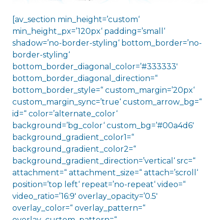
[av_section min_height=’custom‘
min_height_px=’120px‘ padding=’small‘
shadow=’no-border-styling‘ bottom_border=’no-
border-styling‘
bottom_border_diagonal_color=’#333333′
bottom_border_diagonal_direction=“
bottom_border_style=“ custom_margin=’20px‘
custom_margin_sync=’true‘ custom_arrow_bg=“
id=“ color=’alternate_color‘
background=’bg_color‘ custom_bg=’#00a4d6′
background_gradient_color1=“
background_gradient_color2=“
background_gradient_direction=’vertical‘ src=“
attachment=“ attachment_size=“ attach=’scroll‘
position=’top left‘ repeat=’no-repeat‘ video=“
video_ratio=’16:9′ overlay_opacity=’0.5′
overlay_color=“ overlay_pattern=“
overlay_custom_pattern=“