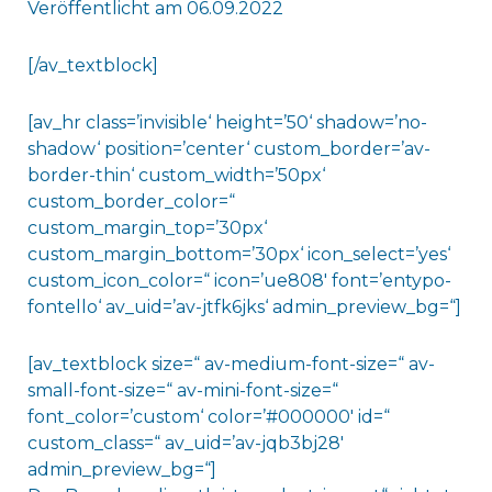
Veröffentlicht am 06.09.2022
[/av_textblock]
[av_hr class=’invisible‘ height=’50‘ shadow=’no-
shadow‘ position=’center‘ custom_border=’av-
border-thin‘ custom_width=’50px‘
custom_border_color=“
custom_margin_top=’30px‘
custom_margin_bottom=’30px‘ icon_select=’yes‘
custom_icon_color=“ icon=’ue808′ font=’entypo-
fontello‘ av_uid=’av-jtfk6jks‘ admin_preview_bg=“]
[av_textblock size=“ av-medium-font-size=“ av-
small-font-size=“ av-mini-font-size=“
font_color=’custom‘ color=’#000000′ id=“
custom_class=“ av_uid=’av-jqb3bj28′
admin_preview_bg=“]