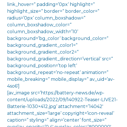
link_hover=“ padding=’0px‘ highlight=“
highlight_size=“ border=“ border_color=“
radius=’0px‘ column_boxshadow=“
column_boxshadow_color=“
column_boxshadow_width=’10‘
background=’bg_color‘ background_color=“
background_gradient_color1=“
background_gradient_color2=“
background_gradient_direction=’vertical‘ src=“
background_position=’top left‘
background_repeat=’no-repeat‘ animation=“
mobile_breaking=“ mobile_display=“ av_uid=’av-
4so6′]
[av_image src=’https://battery-news.de/wp-
content/uploads/2022/09/140922-Teaser-LIVE21-
Batterie-1030×412.jpg‘ attachment=’14042′
attachment_size=’large‘ copyright=’icon-reveal‘
caption=“ styling=“ align=’center‘ font_size=“
overlay_opacity=’0.4′ overlay_color=’#000000′