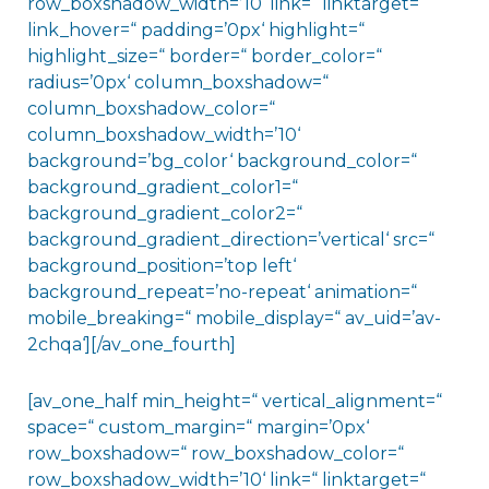
row_boxshadow_width=’10‘ link=“ linktarget=“
link_hover=“ padding=’0px‘ highlight=“
highlight_size=“ border=“ border_color=“
radius=’0px‘ column_boxshadow=“
column_boxshadow_color=“
column_boxshadow_width=’10‘
background=’bg_color‘ background_color=“
background_gradient_color1=“
background_gradient_color2=“
background_gradient_direction=’vertical‘ src=“
background_position=’top left‘
background_repeat=’no-repeat‘ animation=“
mobile_breaking=“ mobile_display=“ av_uid=’av-
2chqa‘][/av_one_fourth]
[av_one_half min_height=“ vertical_alignment=“
space=“ custom_margin=“ margin=’0px‘
row_boxshadow=“ row_boxshadow_color=“
row_boxshadow_width=’10‘ link=“ linktarget=“