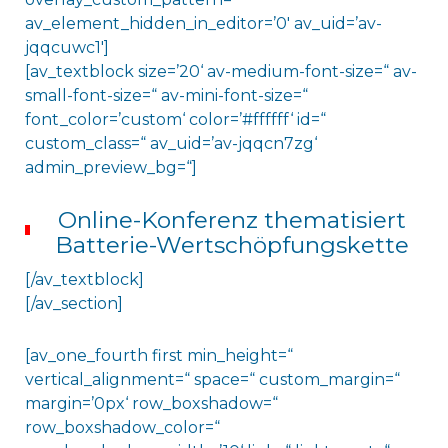
av_element_hidden_in_editor=’0′ av_uid=’av-
jqqcuwc1′]
[av_textblock size=’20‘ av-medium-font-size=“ av-
small-font-size=“ av-mini-font-size=“
font_color=’custom‘ color=’#ffffff‘ id=“
custom_class=“ av_uid=’av-jqqcn7zg‘
admin_preview_bg=“]
Online-Konferenz thematisiert
Batterie-Wertschöpfungskette
[/av_textblock]
[/av_section]
[av_one_fourth first min_height=“
vertical_alignment=“ space=“ custom_margin=“
margin=’0px‘ row_boxshadow=“
row_boxshadow_color=“