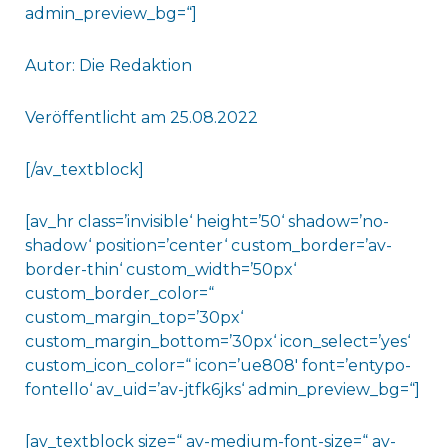
admin_preview_bg=“]
Autor: Die Redaktion
Veröffentlicht am 25.08.2022
[/av_textblock]
[av_hr class=’invisible‘ height=’50‘ shadow=’no-
shadow‘ position=’center‘ custom_border=’av-
border-thin‘ custom_width=’50px‘
custom_border_color=“
custom_margin_top=’30px‘
custom_margin_bottom=’30px‘ icon_select=’yes‘
custom_icon_color=“ icon=’ue808′ font=’entypo-
fontello‘ av_uid=’av-jtfk6jks‘ admin_preview_bg=“]
[av_textblock size=“ av-medium-font-size=“ av-