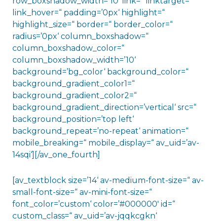
row_boxshadow_width=’10‘ link=“ linktarget=“
link_hover=“ padding=’0px‘ highlight=“
highlight_size=“ border=“ border_color=“
radius=’0px‘ column_boxshadow=“
column_boxshadow_color=“
column_boxshadow_width=’10‘
background=’bg_color‘ background_color=“
background_gradient_color1=“
background_gradient_color2=“
background_gradient_direction=’vertical‘ src=“
background_position=’top left‘
background_repeat=’no-repeat‘ animation=“
mobile_breaking=“ mobile_display=“ av_uid=’av-
14sqi‘][/av_one_fourth]
[av_textblock size=’14‘ av-medium-font-size=“ av-
small-font-size=“ av-mini-font-size=“
font_color=’custom‘ color=’#000000′ id=“
custom_class=“ av_uid=’av-jqqkcgkn‘