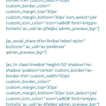
border-thin‘ custom_width=’50px‘
custom_border_color=“
custom_margin_top=’30px‘
custom_margin_bottom=’30px‘ icon_select=’yes‘
custom_icon_color=“ icon=’ue808′ font=’entypo-
fontello‘ av_uid=’av-jtfk6jks‘ admin_preview_bg=“]
[av_social_share title=’Artikel teilen‘ style=“
buttons=“ av_uid=’av-jte46m4z‘
admin_preview_bg=“]
[av_hr class=’invisible‘ height=’50‘ shadow=’no-
shadow‘ position=’center‘ custom_border=’av-
border-thin‘ custom_width=’50px‘
custom_border_color=“
custom_margin_top=’30px‘
custom_margin_bottom=’30px‘ icon_select=’yes‘
custom_icon_color=“ icon=’ue808′ font=’entypo-
fontello‘ av_uid=’av-jtfk6jks‘ admin_preview_bg=“]