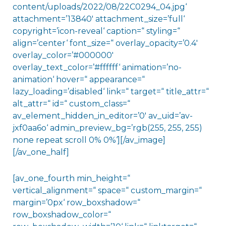
content/uploads/2022/08/22C0294_04.jpg‘
attachment=’13840′ attachment_size=’full‘
copyright=’icon-reveal‘ caption=“ styling=“
align=’center‘ font_size=“ overlay_opacity=’0.4′
overlay_color=’#000000′
overlay_text_color=’#ffffff‘ animation=’no-
animation‘ hover=“ appearance=“
lazy_loading=’disabled‘ link=“ target=“ title_attr=“
alt_attr=“ id=“ custom_class=“
av_element_hidden_in_editor=’0′ av_uid=’av-
jxf0aa6o‘ admin_preview_bg=’rgb(255, 255, 255)
none repeat scroll 0% 0%‘][/av_image]
[/av_one_half]
[av_one_fourth min_height=“
vertical_alignment=“ space=“ custom_margin=“
margin=’0px‘ row_boxshadow=“
row_boxshadow_color=“