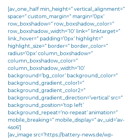
[av_one_half min_height=“ vertical_alignment=“
space=“ custom_margin=“ margin=’0px‘
row_boxshadow=“ row_boxshadow_color=“
row_boxshadow_width=’10‘ link=“ linktarget=“
link_hover=“ padding=’0px‘ highlight=“
highlight_size=“ border=“ border_color=“
radius=’0px‘ column_boxshadow=“
column_boxshadow_color=“
column_boxshadow_width=’10‘
background=’bg_color‘ background_color=“
background_gradient_color1=“
background_gradient_color2=“
background_gradient_direction=’vertical‘ src=“
background_position=’top left‘
background_repeat=’no-repeat‘ animation=“
mobile_breaking=“ mobile_display=“ av_uid=’av-
4so6′]
[av_image src=’https://battery-news.de/wp-