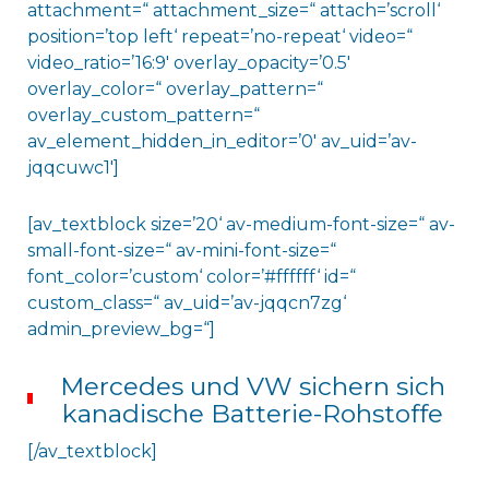
attachment=“ attachment_size=“ attach=’scroll‘
position=’top left‘ repeat=’no-repeat‘ video=“
video_ratio=’16:9′ overlay_opacity=’0.5′
overlay_color=“ overlay_pattern=“
overlay_custom_pattern=“
av_element_hidden_in_editor=’0′ av_uid=’av-
jqqcuwc1′]
[av_textblock size=’20‘ av-medium-font-size=“ av-
small-font-size=“ av-mini-font-size=“
font_color=’custom‘ color=’#ffffff‘ id=“
custom_class=“ av_uid=’av-jqqcn7zg‘
admin_preview_bg=“]
Mercedes und VW sichern sich
kanadische Batterie-Rohstoffe
[/av_textblock]