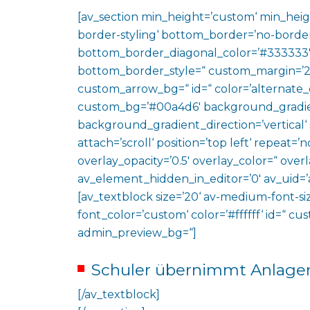
[av_section min_height=’custom‘ min_heig
border-styling‘ bottom_border=’no-border
bottom_border_diagonal_color=’#333333′
bottom_border_style=“ custom_margin=’2
custom_arrow_bg=“ id=“ color=’alternate_
custom_bg=’#00a4d6′ background_gradie
background_gradient_direction=’vertical‘
attach=’scroll‘ position=’top left‘ repeat=’n
overlay_opacity=’0.5′ overlay_color=“ ove
av_element_hidden_in_editor=’0′ av_uid=’
[av_textblock size=’20‘ av-medium-font-siz
font_color=’custom‘ color=’#ffffff‘ id=“ c
admin_preview_bg=“]
Schuler übernimmt Anlag
[/av_textblock]