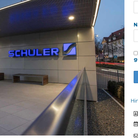
N
g
Hi