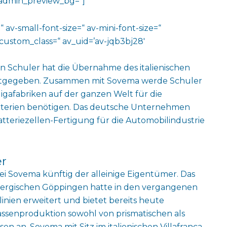
‘ admin_preview_bg=“]
 av-small-font-size=“ av-mini-font-size=“
custom_class=“ av_uid=’av-jqb3bj28′
Schuler hat die Übernahme des italienischen
tgegeben. Zusammen mit Sovema werde Schuler
igafabriken auf der ganzen Welt für die
tterien benötigen. Das deutsche Unternehmen
tteriezellen-Fertigung für die Automobilindustrie
er
i Sovema künftig der alleinige Eigentümer. Das
gischen Göppingen hatte in den vergangenen
nien erweitert und bietet bereits heute
Massenproduktion sowohl von prismatischen als
n an. Sovema mit Sitz im italienischen Villafranca