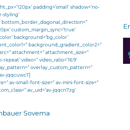
ht_px=’120px‘ padding=’small‘ shadow=’no-
-styling‘
 bottom_border_diagonal_direction=“
E
0px‘ custom_margin_sync=’true‘
color‘ background=’bg_color‘
nt_color1=“ background_gradient_color2=“
 src=“ attachment=“ attachment_size=“
o-repeat‘ video=“ video_ratio=’16:9′
rlay_pattern=“ overlay_custom_pattern=“
av-jqqcuwc1′]
e=“ av-small-font-size=“ av-mini-font-size=“
ustom_class=“ av_uid=’av-jqqcn7zg‘
enbauer Sovema