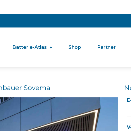
Batterie-Atlas
Shop
Partner
enbauer Sovema
N
E
V