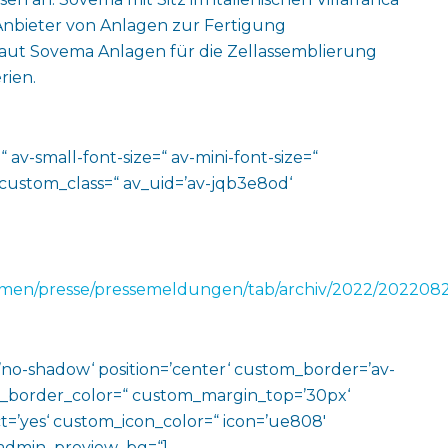
r Anbieter von Anlagen zur Fertigung
 baut Sovema Anlagen für die Zellassemblierung
rien.
 av-small-font-size=“ av-mini-font-size=“
 custom_class=“ av_uid=’av-jqb3e8od‘
men/presse/pressemeldungen/tab/archiv/2022/202208
w=’no-shadow‘ position=’center‘ custom_border=’av-
m_border_color=“ custom_margin_top=’30px‘
=’yes‘ custom_icon_color=“ icon=’ue808′
‘ admin_preview_bg=“]