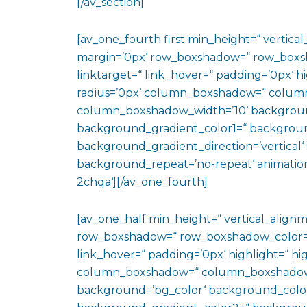
[/av_section]
[av_one_fourth first min_height=“ vertic
margin=’0px‘ row_boxshadow=“ row_boxsh
linktarget=“ link_hover=“ padding=’0px‘ h
radius=’0px‘ column_boxshadow=“ colum
column_boxshadow_width=’10‘ backgroun
background_gradient_color1=“ backgroun
background_gradient_direction=’vertical‘ 
background_repeat=’no-repeat‘ animation
2chqa‘][/av_one_fourth]
[av_one_half min_height=“ vertical_align
row_boxshadow=“ row_boxshadow_color=“ 
link_hover=“ padding=’0px‘ highlight=“ hig
column_boxshadow=“ column_boxshadow
background=’bg_color‘ background_color