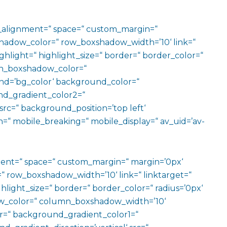
al_alignment=“ space=“ custom_margin=“
adow_color=“ row_boxshadow_width=’10‘ link=“
ighlight=“ highlight_size=“ border=“ border_color=“
n_boxshadow_color=“
d=’bg_color‘ background_color=“
d_gradient_color2=“
src=“ background_position=’top left‘
=“ mobile_breaking=“ mobile_display=“ av_uid=’av-
ment=“ space=“ custom_margin=“ margin=’0px‘
row_boxshadow_width=’10‘ link=“ linktarget=“
hlight_size=“ border=“ border_color=“ radius=’0px‘
_color=“ column_boxshadow_width=’10‘
=“ background_gradient_color1=“