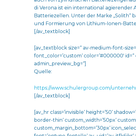
di Verona ist ein international agierende
Batteriezellen. Unter der Marke „Solith“
und Formierung von Lithium-Ionen-Batte
[/av_textblock]
[av_textblock size=“ av-medium-font-size=“
font_color=’custom‘ color=’#000000′ id=“
admin_preview_bg=“]
Quelle:
https://www.schulergroup.com/unterneh
[/av_textblock]
[av_hr class=’invisible‘ height=’50‘ shado
border-thin‘ custom_width=’50px‘ custo
custom_margin_bottom=’30px‘ icon_select
font=’entypo-fontello‘ av_uid=’av-jtfk6jks