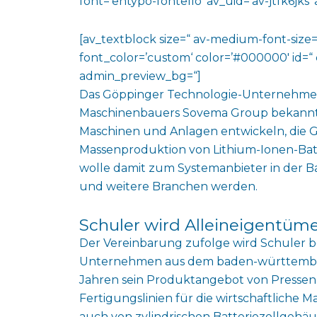
font=’entypo-fontello‘ av_uid=’av-jtfk6jks
[av_textblock size=“ av-medium-font-size=“
font_color=’custom‘ color=’#000000′ id=“ 
admin_preview_bg=“]
Das Göppinger Technologie-Unternehmen 
Maschinenbauers Sovema Group bekann
Maschinen und Anlagen entwickeln, die G
Massenproduktion von Lithium-Ionen-Ba
wolle damit zum Systemanbieter in der Ba
und weitere Branchen werden.
Schuler wird Alleineigentüm
Der Vereinbarung zufolge wird Schuler be
Unternehmen aus dem baden-württember
Jahren sein Produktangebot von Pressenli
Fertigungslinien für die wirtschaftliche 
auch von zylindrischen Batteriezellgehäuse