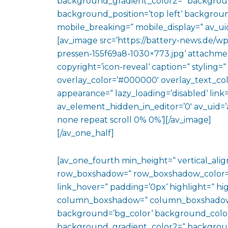
background_gradient_color2=“ background_
background_position=’top left‘ backgrou
mobile_breaking=“ mobile_display=“ av_uid
[av_image src=’https://battery-news.de/w
pressen-155f69a8-1030×773.jpg‘ attachmen
copyright=’icon-reveal‘ caption=“ styling=“
overlay_color=’#000000′ overlay_text_colo
appearance=“ lazy_loading=’disabled‘ link=“
av_element_hidden_in_editor=’0′ av_uid=’
none repeat scroll 0% 0%‘][/av_image]
[/av_one_half]
[av_one_fourth min_height=“ vertical_al
row_boxshadow=“ row_boxshadow_color=“ 
link_hover=“ padding=’0px‘ highlight=“ hig
column_boxshadow=“ column_boxshadow
background=’bg_color‘ background_color
background_gradient_color2=“ background_