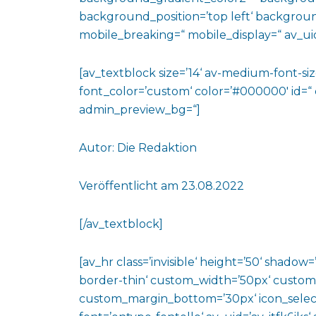
background_position=’top left‘ backgrou
mobile_breaking=“ mobile_display=“ av_uid
[av_textblock size=’14‘ av-medium-font-size
font_color=’custom‘ color=’#000000′ id=“
admin_preview_bg=“]
Autor: Die Redaktion
Veröffentlicht am 23.08.2022
[/av_textblock]
[av_hr class=’invisible‘ height=’50‘ shado
border-thin‘ custom_width=’50px‘ custo
custom_margin_bottom=’30px‘ icon_select