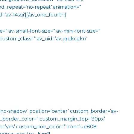
nd_repeat=’no-repeat‘ animation=“
=’av-14sqi‘][/av_one_fourth]
=“ av-small-font-size=“ av-mini-font-size=“
 custom_class=“ av_uid=’av-jqqkcgkn‘
w=’no-shadow‘ position=’center‘ custom_border=’av-
m_border_color=“ custom_margin_top=’30px‘
=’yes‘ custom_icon_color=“ icon=’ue808′