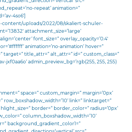
gradient_direction=’vertical‘ src=“
nd_repeat=’no-repeat‘ animation=“
=’av-4so6′]
p-content/uploads/2022/08/skaliert-schuler-
t=’13832′ attachment_size=’large‘
 align=’center‘ font_size=“ overlay_opacity=’0.4′
r=’#ffffff‘ animation=’no-animation‘ hover=“
 target=“ title_attr=“ alt_attr=“ id=“ custom_class=“
av-jxf0aa6o‘ admin_preview_bg=’rgb(255, 255, 255)
ignment=“ space=“ custom_margin=“ margin=’0px‘
row_boxshadow_width=’10‘ link=“ linktarget=“
hlight_size=“ border=“ border_color=“ radius=’0px‘
_color=“ column_boxshadow_width=’10‘
=“ background_gradient_color1=“
gradient_direction=’vertical‘ src=“