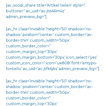
[av_social_share title=’Artikel teilen‘ style=“
buttons=“ av_uid=’av-jte46m4z‘
admin_preview_bg=“]
[av_hr class=’invisible‘ height=’50‘ shadow=’no-
shadow‘ position=’center‘ custom_border=’av-
border-thin‘ custom_width=’50px‘
custom_border_color=“
custom_margin_top=’30px‘
custom_margin_bottom=’30px‘ icon_select=’yes‘
custom_icon_color=“ icon=’ue808′ font=’entypo-
fontello‘ av_uid=’av-jtfk6jks‘ admin_preview_bg=“]
[av_hr class=’invisible‘ height=’50‘ shadow=’no-
shadow‘ position=’center‘ custom_border=’av-
border-thin‘ custom_width=’50px‘
custom_border_color=“
custom_margin_top=’30px‘