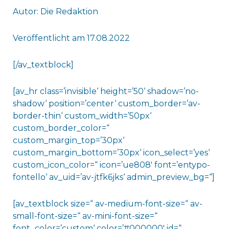
Autor: Die Redaktion
Veröffentlicht am 17.08.2022
[/av_textblock]
[av_hr class=’invisible‘ height=’50‘ shadow=’no-
shadow‘ position=’center‘ custom_border=’av-
border-thin‘ custom_width=’50px‘
custom_border_color=“
custom_margin_top=’30px‘
custom_margin_bottom=’30px‘ icon_select=’yes‘
custom_icon_color=“ icon=’ue808′ font=’entypo-
fontello‘ av_uid=’av-jtfk6jks‘ admin_preview_bg=“]
[av_textblock size=“ av-medium-font-size=“ av-
small-font-size=“ av-mini-font-size=“
font_color=’custom‘ color=’#000000′ id=“