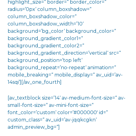
highlight_size=“ border=“ border_color=“
radius=’0px‘ column_boxshadow=“
column_boxshadow_color=“
column_boxshadow_width=’10‘
background=’bg_color‘ background_color=“
background_gradient_color1=“
background_gradient_color2=“
background_gradient_direction=’vertical‘ src=“
background_position=’top left‘
background_repeat=’no-repeat‘ animation=“
mobile_breaking=“ mobile_display=“ av_uid=’av-
14sqi‘][/av_one_fourth]
[av_textblock size=’14‘ av-medium-font-size=“ av-
small-font-size=“ av-mini-font-size=“
font_color=’custom‘ color=’#000000′ id=“
custom_class=“ av_uid=’av-jqqkcgkn‘
admin_preview_bg=“]