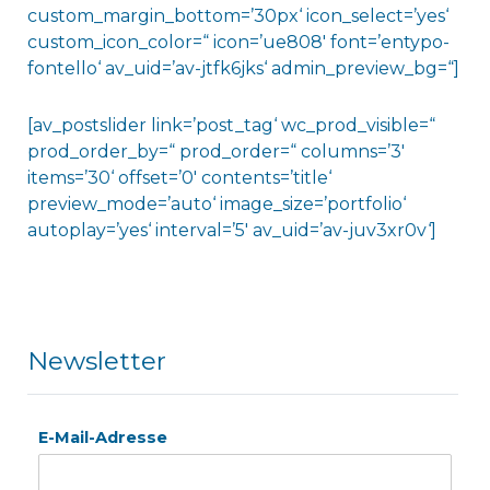
custom_margin_bottom=’30px‘ icon_select=’yes‘
custom_icon_color=“ icon=’ue808′ font=’entypo-
fontello‘ av_uid=’av-jtfk6jks‘ admin_preview_bg=“]
[av_postslider link=’post_tag‘ wc_prod_visible=“
prod_order_by=“ prod_order=“ columns=’3′
items=’30‘ offset=’0′ contents=’title‘
preview_mode=’auto‘ image_size=’portfolio‘
autoplay=’yes‘ interval=’5′ av_uid=’av-juv3xr0v‘]
Newsletter
E-Mail-Adresse