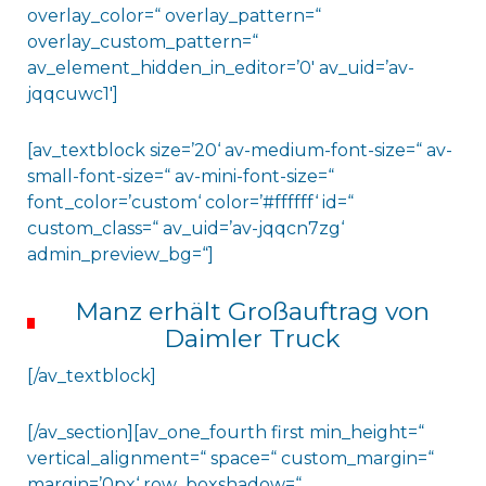
overlay_color=“ overlay_pattern=“
overlay_custom_pattern=“
av_element_hidden_in_editor=’0′ av_uid=’av-
jqqcuwc1′]
[av_textblock size=’20‘ av-medium-font-size=“ av-
small-font-size=“ av-mini-font-size=“
font_color=’custom‘ color=’#ffffff‘ id=“
custom_class=“ av_uid=’av-jqqcn7zg‘
admin_preview_bg=“]
Manz erhält Großauftrag von
Daimler Truck
[/av_textblock]
[/av_section][av_one_fourth first min_height=“
vertical_alignment=“ space=“ custom_margin=“
margin=’0px‘ row_boxshadow=“