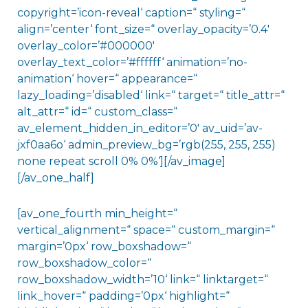
copyright=’icon-reveal‘ caption=“ styling=“
align=’center‘ font_size=“ overlay_opacity=’0.4′
overlay_color=’#000000′
overlay_text_color=’#ffffff‘ animation=’no-
animation‘ hover=“ appearance=“
lazy_loading=’disabled‘ link=“ target=“ title_attr=“
alt_attr=“ id=“ custom_class=“
av_element_hidden_in_editor=’0′ av_uid=’av-
jxf0aa6o‘ admin_preview_bg=’rgb(255, 255, 255)
none repeat scroll 0% 0%‘][/av_image]
[/av_one_half]
[av_one_fourth min_height=“
vertical_alignment=“ space=“ custom_margin=“
margin=’0px‘ row_boxshadow=“
row_boxshadow_color=“
row_boxshadow_width=’10‘ link=“ linktarget=“
link_hover=“ padding=’0px‘ highlight=“