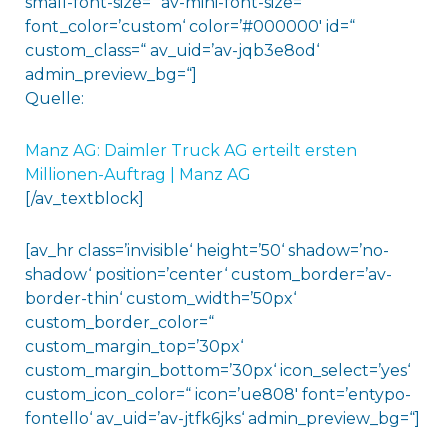
small-font-size=“ av-mini-font-size=“
font_color=’custom‘ color=’#000000′ id=“
custom_class=“ av_uid=’av-jqb3e8od‘
admin_preview_bg=“]
Quelle:
Manz AG: Daimler Truck AG erteilt ersten
Millionen-Auftrag | Manz AG
[/av_textblock]
[av_hr class=’invisible‘ height=’50‘ shadow=’no-
shadow‘ position=’center‘ custom_border=’av-
border-thin‘ custom_width=’50px‘
custom_border_color=“
custom_margin_top=’30px‘
custom_margin_bottom=’30px‘ icon_select=’yes‘
custom_icon_color=“ icon=’ue808′ font=’entypo-
fontello‘ av_uid=’av-jtfk6jks‘ admin_preview_bg=“]