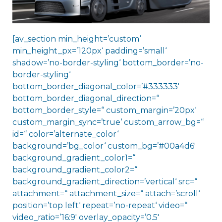
[av_section min_height=’custom‘
min_height_px=’120px‘ padding=’small‘
shadow=’no-border-styling‘ bottom_border=’no-
border-styling‘
bottom_border_diagonal_color=’#333333′
bottom_border_diagonal_direction=“
bottom_border_style=“ custom_margin=’20px‘
custom_margin_sync=’true‘ custom_arrow_bg=“
id=“ color=’alternate_color‘
background=’bg_color‘ custom_bg=’#00a4d6′
background_gradient_color1=“
background_gradient_color2=“
background_gradient_direction=’vertical‘ src=“
attachment=“ attachment_size=“ attach=’scroll‘
position=’top left‘ repeat=’no-repeat‘ video=“
video_ratio=’16:9′ overlay_opacity=’0.5′