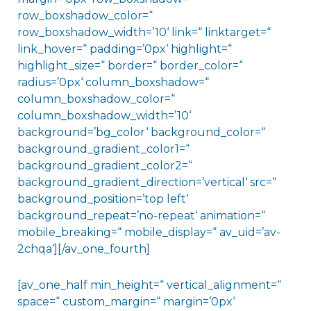
row_boxshadow_color=“
row_boxshadow_width=’10‘ link=“ linktarget=“
link_hover=“ padding=’0px‘ highlight=“
highlight_size=“ border=“ border_color=“
radius=’0px‘ column_boxshadow=“
column_boxshadow_color=“
column_boxshadow_width=’10‘
background=’bg_color‘ background_color=“
background_gradient_color1=“
background_gradient_color2=“
background_gradient_direction=’vertical‘ src=“
background_position=’top left‘
background_repeat=’no-repeat‘ animation=“
mobile_breaking=“ mobile_display=“ av_uid=’av-
2chqa‘][/av_one_fourth]
[av_one_half min_height=“ vertical_alignment=“
space=“ custom_margin=“ margin=’0px‘