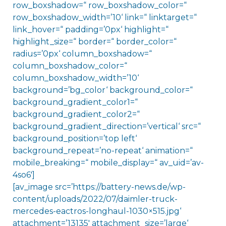
row_boxshadow=“ row_boxshadow_color=“
row_boxshadow_width=’10‘ link=“ linktarget=“
link_hover=“ padding=’0px‘ highlight=“
highlight_size=“ border=“ border_color=“
radius=’0px‘ column_boxshadow=“
column_boxshadow_color=“
column_boxshadow_width=’10‘
background=’bg_color‘ background_color=“
background_gradient_color1=“
background_gradient_color2=“
background_gradient_direction=’vertical‘ src=“
background_position=’top left‘
background_repeat=’no-repeat‘ animation=“
mobile_breaking=“ mobile_display=“ av_uid=’av-
4so6′]
[av_image src=’https://battery-news.de/wp-
content/uploads/2022/07/daimler-truck-
mercedes-eactros-longhaul-1030×515.jpg‘
attachment=’13135′ attachment_size=’large‘