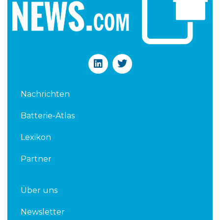
L
T
i
w
n
i
k
t
Nachrichten
e
t
d
e
Batterie-Atlas
i
r
n
Lexikon
Partner
Über uns
Newsletter