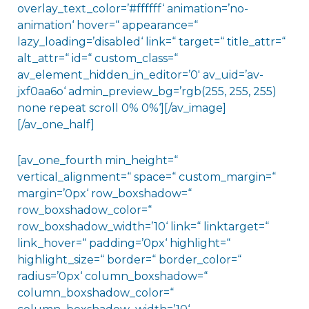
overlay_text_color=’#ffffff‘ animation=’no-
animation‘ hover=“ appearance=“
lazy_loading=’disabled‘ link=“ target=“ title_attr=“
alt_attr=“ id=“ custom_class=“
av_element_hidden_in_editor=’0′ av_uid=’av-
jxf0aa6o‘ admin_preview_bg=’rgb(255, 255, 255)
none repeat scroll 0% 0%‘][/av_image]
[/av_one_half]
[av_one_fourth min_height=“
vertical_alignment=“ space=“ custom_margin=“
margin=’0px‘ row_boxshadow=“
row_boxshadow_color=“
row_boxshadow_width=’10‘ link=“ linktarget=“
link_hover=“ padding=’0px‘ highlight=“
highlight_size=“ border=“ border_color=“
radius=’0px‘ column_boxshadow=“
column_boxshadow_color=“