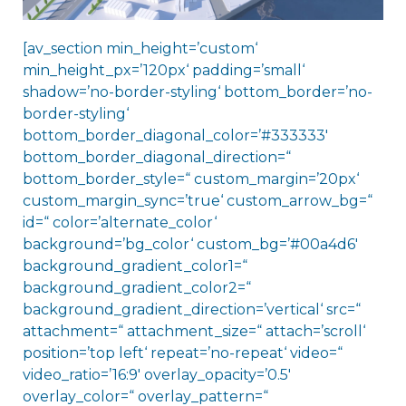
[av_section min_height=’custom‘
min_height_px=’120px‘ padding=’small‘
shadow=’no-border-styling‘ bottom_border=’no-
border-styling‘
bottom_border_diagonal_color=’#333333′
bottom_border_diagonal_direction=“
bottom_border_style=“ custom_margin=’20px‘
custom_margin_sync=’true‘ custom_arrow_bg=“
id=“ color=’alternate_color‘
background=’bg_color‘ custom_bg=’#00a4d6′
background_gradient_color1=“
background_gradient_color2=“
background_gradient_direction=’vertical‘ src=“
attachment=“ attachment_size=“ attach=’scroll‘
position=’top left‘ repeat=’no-repeat‘ video=“
video_ratio=’16:9′ overlay_opacity=’0.5′
overlay_color=“ overlay_pattern=“