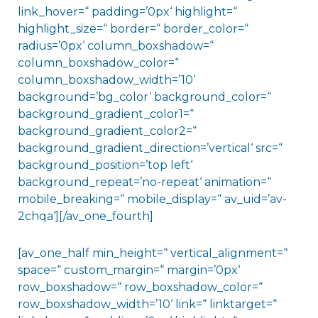
link_hover=“ padding=’0px‘ highlight=“
highlight_size=“ border=“ border_color=“
radius=’0px‘ column_boxshadow=“
column_boxshadow_color=“
column_boxshadow_width=’10‘
background=’bg_color‘ background_color=“
background_gradient_color1=“
background_gradient_color2=“
background_gradient_direction=’vertical‘ src=“
background_position=’top left‘
background_repeat=’no-repeat‘ animation=“
mobile_breaking=“ mobile_display=“ av_uid=’av-
2chqa‘][/av_one_fourth]
[av_one_half min_height=“ vertical_alignment=“
space=“ custom_margin=“ margin=’0px‘
row_boxshadow=“ row_boxshadow_color=“
row_boxshadow_width=’10‘ link=“ linktarget=“