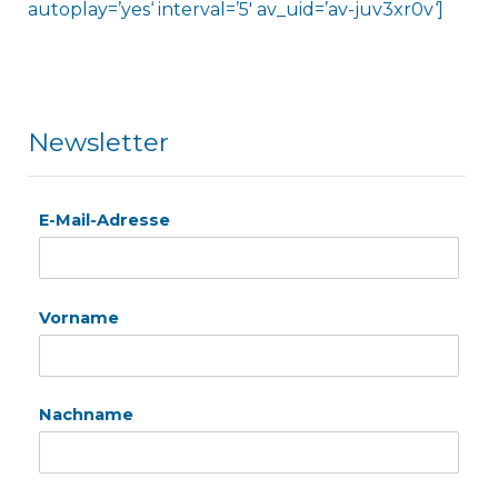
autoplay=’yes‘ interval=’5′ av_uid=’av-juv3xr0v‘]
Newsletter
E-Mail-Adresse
Vorname
Nachname