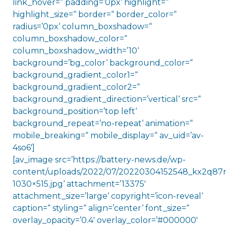
link_hover=“ padding=’0px‘ highlight=“
highlight_size=“ border=“ border_color=“
radius=’0px‘ column_boxshadow=“
column_boxshadow_color=“
column_boxshadow_width=’10‘
background=’bg_color‘ background_color=“
background_gradient_color1=“
background_gradient_color2=“
background_gradient_direction=’vertical‘ src=“
background_position=’top left‘
background_repeat=’no-repeat‘ animation=“
mobile_breaking=“ mobile_display=“ av_uid=’av-
4so6′]
[av_image src=’https://battery-news.de/wp-
content/uploads/2022/07/20220304152548_kx2q87
1030×515.jpg‘ attachment=’13375′
attachment_size=’large‘ copyright=’icon-reveal‘
caption=“ styling=“ align=’center‘ font_size=“
overlay_opacity=’0.4′ overlay_color=’#000000′