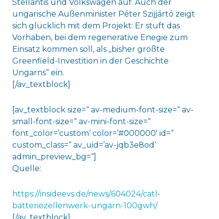
Stellantis und Volkswagen auf. Auch der
ungarische Außenminister Péter Szijjártó zeigt
sich glücklich mit dem Projekt: Er stuft das
Vorhaben, bei dem regenerative Enegie zum
Einsatz kommen soll, als „bisher größte
Greenfield-Investition in der Geschichte
Ungarns“ ein.
[/av_textblock]
[av_textblock size=“ av-medium-font-size=“ av-
small-font-size=“ av-mini-font-size=“
font_color=’custom‘ color=’#000000′ id=“
custom_class=“ av_uid=’av-jqb3e8od‘
admin_preview_bg=“]
Quelle:
https://insideevs.de/news/604024/catl-
batteriezellenwerk-ungarn-100gwh/
[/av_textblock]