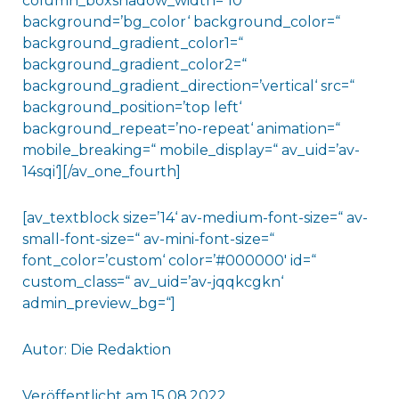
column_boxshadow_width=’10‘
background=’bg_color‘ background_color=“
background_gradient_color1=“
background_gradient_color2=“
background_gradient_direction=’vertical‘ src=“
background_position=’top left‘
background_repeat=’no-repeat‘ animation=“
mobile_breaking=“ mobile_display=“ av_uid=’av-
14sqi‘][/av_one_fourth]
[av_textblock size=’14‘ av-medium-font-size=“ av-
small-font-size=“ av-mini-font-size=“
font_color=’custom‘ color=’#000000′ id=“
custom_class=“ av_uid=’av-jqqkcgkn‘
admin_preview_bg=“]
Autor: Die Redaktion
Veröffentlicht am 15.08.2022