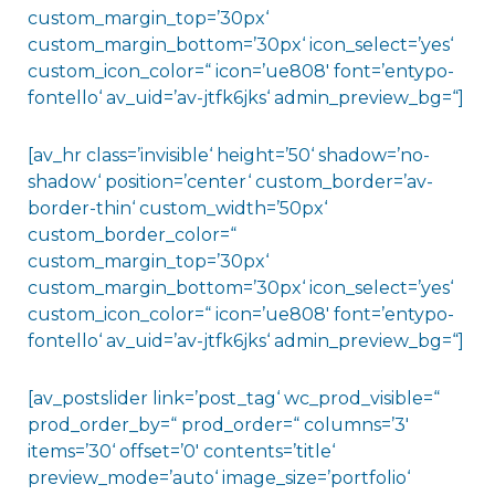
custom_margin_top=’30px‘
custom_margin_bottom=’30px‘ icon_select=’yes‘
custom_icon_color=“ icon=’ue808′ font=’entypo-
fontello‘ av_uid=’av-jtfk6jks‘ admin_preview_bg=“]
[av_hr class=’invisible‘ height=’50‘ shadow=’no-
shadow‘ position=’center‘ custom_border=’av-
border-thin‘ custom_width=’50px‘
custom_border_color=“
custom_margin_top=’30px‘
custom_margin_bottom=’30px‘ icon_select=’yes‘
custom_icon_color=“ icon=’ue808′ font=’entypo-
fontello‘ av_uid=’av-jtfk6jks‘ admin_preview_bg=“]
[av_postslider link=’post_tag‘ wc_prod_visible=“
prod_order_by=“ prod_order=“ columns=’3′
items=’30‘ offset=’0′ contents=’title‘
preview_mode=’auto‘ image_size=’portfolio‘