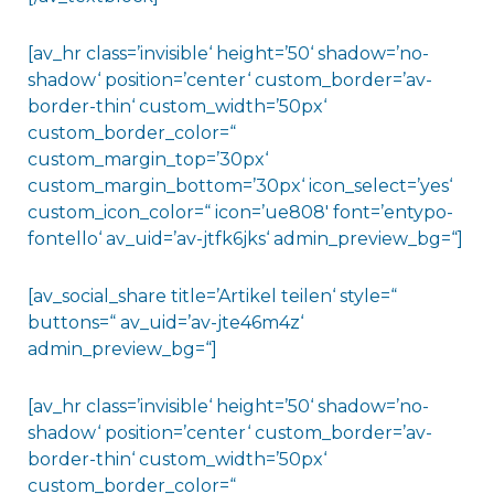
[av_hr class=’invisible‘ height=’50‘ shadow=’no-
shadow‘ position=’center‘ custom_border=’av-
border-thin‘ custom_width=’50px‘
custom_border_color=“
custom_margin_top=’30px‘
custom_margin_bottom=’30px‘ icon_select=’yes‘
custom_icon_color=“ icon=’ue808′ font=’entypo-
fontello‘ av_uid=’av-jtfk6jks‘ admin_preview_bg=“]
[av_social_share title=’Artikel teilen‘ style=“
buttons=“ av_uid=’av-jte46m4z‘
admin_preview_bg=“]
[av_hr class=’invisible‘ height=’50‘ shadow=’no-
shadow‘ position=’center‘ custom_border=’av-
border-thin‘ custom_width=’50px‘
custom_border_color=“