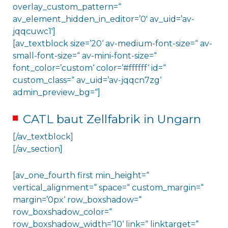
overlay_custom_pattern=“
av_element_hidden_in_editor=’0′ av_uid=’av-
jqqcuwc1′]
[av_textblock size=’20‘ av-medium-font-size=“ av-
small-font-size=“ av-mini-font-size=“
font_color=’custom‘ color=’#ffffff‘ id=“
custom_class=“ av_uid=’av-jqqcn7zg‘
admin_preview_bg=“]
CATL baut Zellfabrik in Ungarn
[/av_textblock]
[/av_section]
[av_one_fourth first min_height=“
vertical_alignment=“ space=“ custom_margin=“
margin=’0px‘ row_boxshadow=“
row_boxshadow_color=“
row_boxshadow_width=’10‘ link=“ linktarget=“