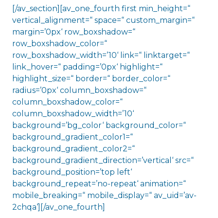
[/av_section][av_one_fourth first min_height=“
vertical_alignment=“ space=“ custom_margin=“
margin=’0px‘ row_boxshadow=“
row_boxshadow_color=“
row_boxshadow_width=’10‘ link=“ linktarget=“
link_hover=“ padding=’0px‘ highlight=“
highlight_size=“ border=“ border_color=“
radius=’0px‘ column_boxshadow=“
column_boxshadow_color=“
column_boxshadow_width=’10‘
background=’bg_color‘ background_color=“
background_gradient_color1=“
background_gradient_color2=“
background_gradient_direction=’vertical‘ src=“
background_position=’top left‘
background_repeat=’no-repeat‘ animation=“
mobile_breaking=“ mobile_display=“ av_uid=’av-
2chqa‘][/av_one_fourth]