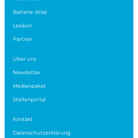
e
t
d
e
Batterie-Atlas
i
r
n
Lexikon
Partner
Über uns
Newsletter
Medienpaket
Stellenportal
Kontakt
Datenschutzerklärung