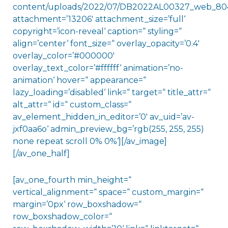
content/uploads/2022/07/DB2022AL00327_web_804
attachment=’13206′ attachment_size=’full‘
copyright=’icon-reveal‘ caption=“ styling=“
align=’center‘ font_size=“ overlay_opacity=’0.4′
overlay_color=’#000000′
overlay_text_color=’#ffffff‘ animation=’no-
animation‘ hover=“ appearance=“
lazy_loading=’disabled‘ link=“ target=“ title_attr=“
alt_attr=“ id=“ custom_class=“
av_element_hidden_in_editor=’0′ av_uid=’av-
jxf0aa6o‘ admin_preview_bg=’rgb(255, 255, 255)
none repeat scroll 0% 0%‘][/av_image]
[/av_one_half]
[av_one_fourth min_height=“
vertical_alignment=“ space=“ custom_margin=“
margin=’0px‘ row_boxshadow=“
row_boxshadow_color=“