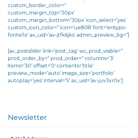
custom_border_color=“
custom_margin_top=’30px‘
custom_margin_bottom=’30px‘ icon_select=’yes‘
custom_icon_color=“ icon=’ue808′ font=’entypo-
fontello‘ av_uid=’av-jtfk6jks‘ admin_preview_bg=“]
[av_postslider link=’post_tag‘ wc_prod_visible=“
prod_order_by=“ prod_order=“ columns=’3′
items=’30‘ offset=’0′ contents=’title‘
preview_mode=’auto‘ image_size=’portfolio‘
autoplay=’yes‘ interval=’5′ av_uid=’av-juv3xr0v‘]
Newsletter