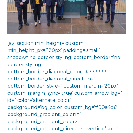
[av_section min_height=’custom‘
min_height_px=’120px‘ padding=’small‘
shadow=’no-border-styling‘ bottom_border=’no-
border-styling‘
bottom_border_diagonal_color=’#333333′
bottom_border_diagonal_direction=“
bottom_border_style=“ custom_margin=’20px‘
custom_margin_sync=’true‘ custom_arrow_bg=“
id=“ color=’alternate_color‘
background=’bg_color‘ custom_bg=’#00a4d6′
background_gradient_color1=“
background_gradient_color2=“
background_gradient_direction=’vertical‘ src=“