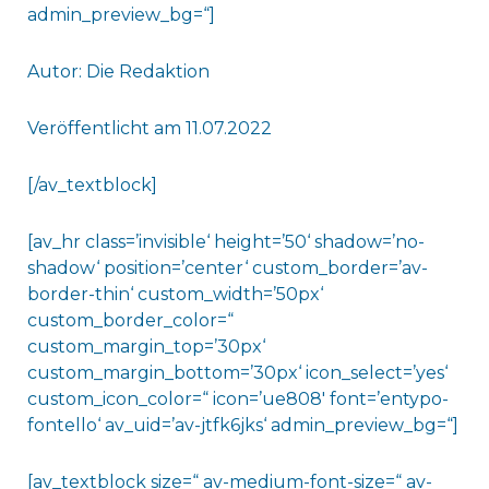
admin_preview_bg=“]
Autor: Die Redaktion
Veröffentlicht am 11.07.2022
[/av_textblock]
[av_hr class=’invisible‘ height=’50‘ shadow=’no-
shadow‘ position=’center‘ custom_border=’av-
border-thin‘ custom_width=’50px‘
custom_border_color=“
custom_margin_top=’30px‘
custom_margin_bottom=’30px‘ icon_select=’yes‘
custom_icon_color=“ icon=’ue808′ font=’entypo-
fontello‘ av_uid=’av-jtfk6jks‘ admin_preview_bg=“]
[av_textblock size=“ av-medium-font-size=“ av-