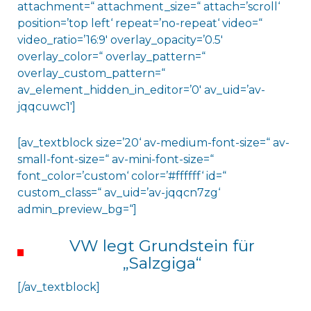
attachment=“ attachment_size=“ attach=’scroll‘
position=’top left‘ repeat=’no-repeat‘ video=“
video_ratio=’16:9′ overlay_opacity=’0.5′
overlay_color=“ overlay_pattern=“
overlay_custom_pattern=“
av_element_hidden_in_editor=’0′ av_uid=’av-
jqqcuwc1′]
[av_textblock size=’20‘ av-medium-font-size=“ av-
small-font-size=“ av-mini-font-size=“
font_color=’custom‘ color=’#ffffff‘ id=“
custom_class=“ av_uid=’av-jqqcn7zg‘
admin_preview_bg=“]
VW legt Grundstein für
„Salzgiga“
[/av_textblock]