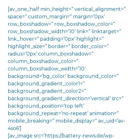
[av_one_half min_height=“ vertical_alignment=“
space=“ custom_margin=“ margin=’0px‘
row_boxshadow=“ row_boxshadow_color=“
row_boxshadow_width=’10‘ link=“ linktarget=“
link_hover=“ padding=’0px‘ highlight=“
highlight_size=“ border=“ border_color=“
radius=’0px‘ column_boxshadow=“
column_boxshadow_color=“
column_boxshadow_width=’10‘
background=’bg_color‘ background_color=“
background_gradient_color1=“
background_gradient_color2=“
background_gradient_direction=’vertical‘ src=“
background_position=’top left‘
background_repeat=’no-repeat‘ animation=“
mobile_breaking=“ mobile_display=“ av_uid=’av-
4so6′]
[av_image src=’https://battery-news.de/wp-