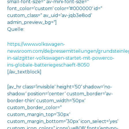
small-font-size=“ av-mini-font-size=“
font_color=’custom‘ color=’#000000′ id=“
custom_class=“ av_uid=’av-jqb3e8od‘
admin_preview_bg=“]
Quelle:
https://www.volkswagen-
newsroom.com/de/pressemitteilungen/grundsteinl
in-salzgitter-volkswagen-startet-mit-powerco-
ins-globale-batteriegeschaeft-8050
[/av_textblock]
[av_hr class=’invisible‘ height=’50‘ shadow=’no-
shadow‘ position=’center‘ custom_border=’av-
border-thin‘ custom_width=’50px‘
custom_border_color=“
custom_margin_top=’30px‘
custom_margin_bottom=’30px‘ icon_select=’yes‘
custom_icon_color=“ icon=’ue808′ font=’entypo-