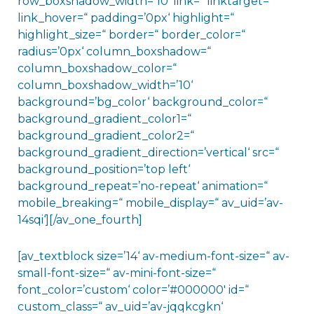
row_boxshadow_width=’10‘ link=“ linktarget=“
link_hover=“ padding=’0px‘ highlight=“
highlight_size=“ border=“ border_color=“
radius=’0px‘ column_boxshadow=“
column_boxshadow_color=“
column_boxshadow_width=’10‘
background=’bg_color‘ background_color=“
background_gradient_color1=“
background_gradient_color2=“
background_gradient_direction=’vertical‘ src=“
background_position=’top left‘
background_repeat=’no-repeat‘ animation=“
mobile_breaking=“ mobile_display=“ av_uid=’av-
14sqi‘][/av_one_fourth]
[av_textblock size=’14‘ av-medium-font-size=“ av-
small-font-size=“ av-mini-font-size=“
font_color=’custom‘ color=’#000000′ id=“
custom_class=“ av_uid=’av-jqqkcgkn‘