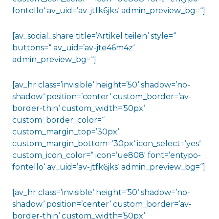
fontello‘ av_uid=’av-jtfk6jks‘ admin_preview_bg=“]
[av_social_share title=’Artikel teilen‘ style=“
buttons=“ av_uid=’av-jte46m4z‘
admin_preview_bg=“]
[av_hr class=’invisible‘ height=’50‘ shadow=’no-
shadow‘ position=’center‘ custom_border=’av-
border-thin‘ custom_width=’50px‘
custom_border_color=“
custom_margin_top=’30px‘
custom_margin_bottom=’30px‘ icon_select=’yes‘
custom_icon_color=“ icon=’ue808′ font=’entypo-
fontello‘ av_uid=’av-jtfk6jks‘ admin_preview_bg=“]
[av_hr class=’invisible‘ height=’50‘ shadow=’no-
shadow‘ position=’center‘ custom_border=’av-
border-thin‘ custom_width=’50px‘