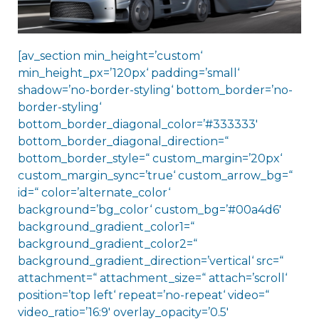
[av_section min_height=’custom‘
min_height_px=’120px‘ padding=’small‘
shadow=’no-border-styling‘ bottom_border=’no-
border-styling‘
bottom_border_diagonal_color=’#333333′
bottom_border_diagonal_direction=“
bottom_border_style=“ custom_margin=’20px‘
custom_margin_sync=’true‘ custom_arrow_bg=“
id=“ color=’alternate_color‘
background=’bg_color‘ custom_bg=’#00a4d6′
background_gradient_color1=“
background_gradient_color2=“
background_gradient_direction=’vertical‘ src=“
attachment=“ attachment_size=“ attach=’scroll‘
position=’top left‘ repeat=’no-repeat‘ video=“
video_ratio=’16:9′ overlay_opacity=’0.5′