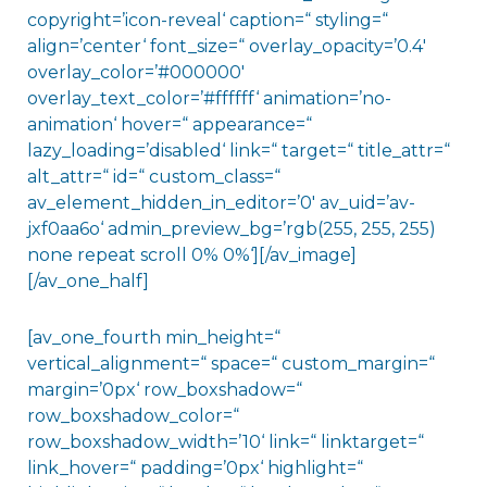
copyright=’icon-reveal‘ caption=“ styling=“
align=’center‘ font_size=“ overlay_opacity=’0.4′
overlay_color=’#000000′
overlay_text_color=’#ffffff‘ animation=’no-
animation‘ hover=“ appearance=“
lazy_loading=’disabled‘ link=“ target=“ title_attr=“
alt_attr=“ id=“ custom_class=“
av_element_hidden_in_editor=’0′ av_uid=’av-
jxf0aa6o‘ admin_preview_bg=’rgb(255, 255, 255)
none repeat scroll 0% 0%‘][/av_image]
[/av_one_half]
[av_one_fourth min_height=“
vertical_alignment=“ space=“ custom_margin=“
margin=’0px‘ row_boxshadow=“
row_boxshadow_color=“
row_boxshadow_width=’10‘ link=“ linktarget=“
link_hover=“ padding=’0px‘ highlight=“