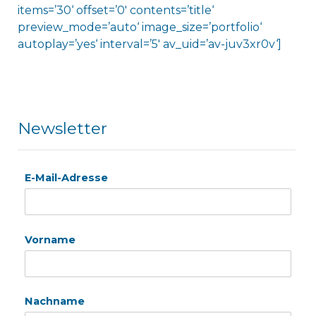
items=’30‘ offset=’0′ contents=’title‘
preview_mode=’auto‘ image_size=’portfolio‘
autoplay=’yes‘ interval=’5′ av_uid=’av-juv3xr0v‘]
Newsletter
E-Mail-Adresse
Vorname
Nachname