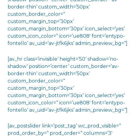
border-thin‘ custom_width=’50px‘
custom_border_color=“
custom_margin_top=’30px‘
custom_margin_bottom=’30px‘ icon_select=’yes‘
custom_icon_color=“ icon=’ue808′ font=’entypo-
fontello‘ av_uid=’av-jtfk6jks‘ admin_preview_bg=“]
[av_hr class=’invisible‘ height=’50‘ shadow=’no-
shadow‘ position=’center‘ custom_border=’av-
border-thin‘ custom_width=’50px‘
custom_border_color=“
custom_margin_top=’30px‘
custom_margin_bottom=’30px‘ icon_select=’yes‘
custom_icon_color=“ icon=’ue808′ font=’entypo-
fontello‘ av_uid=’av-jtfk6jks‘ admin_preview_bg=“]
[av_postslider link=’post_tag‘ wc_prod_visible=“
prod_order_by=“ prod_order=“ columns=’3′