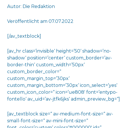
Autor: Die Redaktion
Veröffentlicht am 07.07.2022
[/av_textblock]
[av_hr class=’invisible‘ height=’50‘ shadow=’no-
shadow‘ position=’center‘ custom_border=’av-
border-thin‘ custom_width=’50px‘
custom_border_color=“
custom_margin_top=’30px‘
custom_margin_bottom=’30px‘ icon_select=’yes‘
custom_icon_color=“ icon=’ue808′ font=’entypo-
fontello‘ av_uid=’av-jtfk6jks‘ admin_preview_bg=“]
[av_textblock size=“ av-medium-font-size=“ av-
small-font-size=“ av-mini-font-size=“
font_color=’custom‘ color=’#000000′ id=“