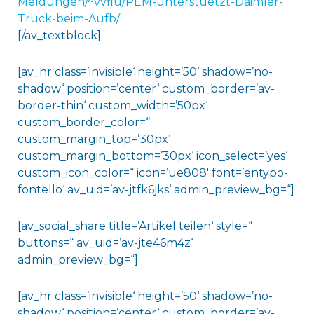
Meldungen/~vvflu/PEM-unterstuetzt-Daimler-
Truck-beim-Aufb/
[/av_textblock]
[av_hr class=’invisible‘ height=’50‘ shadow=’no-
shadow‘ position=’center‘ custom_border=’av-
border-thin‘ custom_width=’50px‘
custom_border_color=“
custom_margin_top=’30px‘
custom_margin_bottom=’30px‘ icon_select=’yes‘
custom_icon_color=“ icon=’ue808′ font=’entypo-
fontello‘ av_uid=’av-jtfk6jks‘ admin_preview_bg=“]
[av_social_share title=’Artikel teilen‘ style=“
buttons=“ av_uid=’av-jte46m4z‘
admin_preview_bg=“]
[av_hr class=’invisible‘ height=’50‘ shadow=’no-
shadow‘ position=’center‘ custom_border=’av-