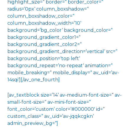
highlight_size=“ border=“ border_color=“
radius=’0px‘ column_boxshadow=“
column_boxshadow_color=“
column_boxshadow_width=’10‘
background=’bg_color‘ background_color=“
background_gradient_color1=“
background_gradient_color2=“
background_gradient_direction=’vertical‘ src=“
background_position=’top left‘
background_repeat=’no-repeat‘ animation=“
mobile_breaking=“ mobile_display=“ av_uid=’av-
14sqi‘][/av_one_fourth]
[av_textblock size=’14‘ av-medium-font-size=“ av-
small-font-size=“ av-mini-font-size=“
font_color=’custom‘ color=’#000000′ id=“
custom_class=“ av_uid=’av-jqqkcgkn‘
admin_preview_bg=“]