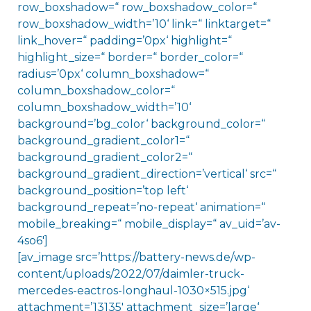
row_boxshadow=“ row_boxshadow_color=“
row_boxshadow_width=’10‘ link=“ linktarget=“
link_hover=“ padding=’0px‘ highlight=“
highlight_size=“ border=“ border_color=“
radius=’0px‘ column_boxshadow=“
column_boxshadow_color=“
column_boxshadow_width=’10‘
background=’bg_color‘ background_color=“
background_gradient_color1=“
background_gradient_color2=“
background_gradient_direction=’vertical‘ src=“
background_position=’top left‘
background_repeat=’no-repeat‘ animation=“
mobile_breaking=“ mobile_display=“ av_uid=’av-
4so6′]
[av_image src=’https://battery-news.de/wp-
content/uploads/2022/07/daimler-truck-
mercedes-eactros-longhaul-1030×515.jpg‘
attachment=’13135′ attachment_size=’large‘