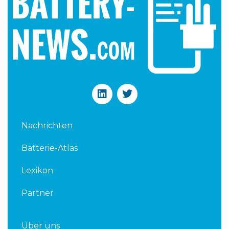
L
T
i
w
n
i
k
t
Nachrichten
e
t
d
e
Batterie-Atlas
i
r
n
Lexikon
Partner
Über uns