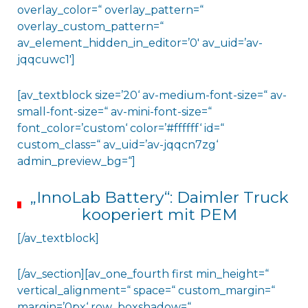
overlay_color=“ overlay_pattern=“
overlay_custom_pattern=“
av_element_hidden_in_editor=’0′ av_uid=’av-
jqqcuwc1′]
[av_textblock size=’20‘ av-medium-font-size=“ av-
small-font-size=“ av-mini-font-size=“
font_color=’custom‘ color=’#ffffff‘ id=“
custom_class=“ av_uid=’av-jqqcn7zg‘
admin_preview_bg=“]
„InnoLab Battery“: Daimler Truck
kooperiert mit PEM
[/av_textblock]
[/av_section][av_one_fourth first min_height=“
vertical_alignment=“ space=“ custom_margin=“
margin=’0px‘ row_boxshadow=“