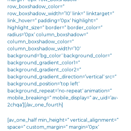
row_boxshadow_color=“
row_boxshadow_width=’10‘ link=“ linktarget=“
link_hover=“ padding=’0px‘ highlight=“
highlight_size=“ border=“ border_color=“
radius=’0px‘ column_boxshadow=“
column_boxshadow_color=“
column_boxshadow_width=’10‘
background=’bg_color‘ background_color=“
background_gradient_color1=“
background_gradient_color2=“
background_gradient_direction=’vertical‘ src=“
background_position=’top left‘
background_repeat=’no-repeat‘ animation=“
mobile_breaking=“ mobile_display=“ av_uid=’av-
2chqa‘][/av_one_fourth]
[av_one_half min_height=“ vertical_alignment=“
space=“ custom_margin=“ margin=’0px‘