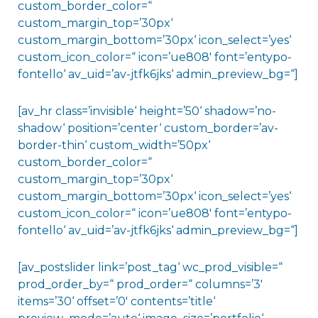
custom_border_color=“
custom_margin_top=’30px‘
custom_margin_bottom=’30px‘ icon_select=’yes‘
custom_icon_color=“ icon=’ue808′ font=’entypo-
fontello‘ av_uid=’av-jtfk6jks‘ admin_preview_bg=“]
[av_hr class=’invisible‘ height=’50‘ shadow=’no-
shadow‘ position=’center‘ custom_border=’av-
border-thin‘ custom_width=’50px‘
custom_border_color=“
custom_margin_top=’30px‘
custom_margin_bottom=’30px‘ icon_select=’yes‘
custom_icon_color=“ icon=’ue808′ font=’entypo-
fontello‘ av_uid=’av-jtfk6jks‘ admin_preview_bg=“]
[av_postslider link=’post_tag‘ wc_prod_visible=“
prod_order_by=“ prod_order=“ columns=’3′
items=’30‘ offset=’0′ contents=’title‘