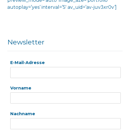
preview_mode=’auto‘ image_size=’portfolio‘
autoplay=’yes‘ interval=’5′ av_uid=’av-juv3xr0v‘]
Newsletter
E-Mail-Adresse
Vorname
Nachname