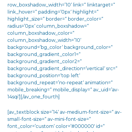
row_boxshadow_width=’10‘ link=“ linktarget=“
link_hover=“ padding=’0px‘ highlight=“
highlight_size=“ border=“ border_color=“
radius=’0px‘ column_boxshadow=“
column_boxshadow_color=“
column_boxshadow_width=’10‘
background=’bg_color‘ background_color=“
background_gradient_color1=“
background_gradient_color2=“
background_gradient_direction=’vertical‘ src=“
background_position=’top left‘
background_repeat=’no-repeat‘ animation=“
mobile_breaking=“ mobile_display=“ av_uid=’av-
14sqi‘][/av_one_fourth]
[av_textblock size=’14‘ av-medium-font-size=“ av-
small-font-size=“ av-mini-font-size=“
font_color=’custom‘ color=’#000000′ id=“