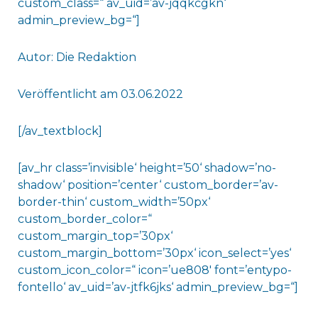
custom_class=“ av_uid=’av-jqqkcgkn‘
admin_preview_bg=“]
Autor: Die Redaktion
Veröffentlicht am 03.06.2022
[/av_textblock]
[av_hr class=’invisible‘ height=’50‘ shadow=’no-
shadow‘ position=’center‘ custom_border=’av-
border-thin‘ custom_width=’50px‘
custom_border_color=“
custom_margin_top=’30px‘
custom_margin_bottom=’30px‘ icon_select=’yes‘
custom_icon_color=“ icon=’ue808′ font=’entypo-
fontello‘ av_uid=’av-jtfk6jks‘ admin_preview_bg=“]