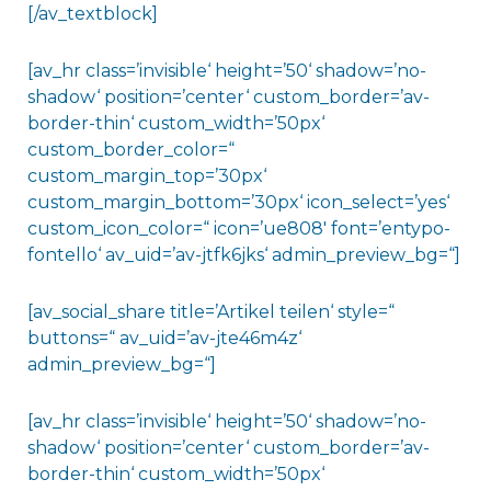
[/av_textblock]
[av_hr class=’invisible‘ height=’50‘ shadow=’no-
shadow‘ position=’center‘ custom_border=’av-
border-thin‘ custom_width=’50px‘
custom_border_color=“
custom_margin_top=’30px‘
custom_margin_bottom=’30px‘ icon_select=’yes‘
custom_icon_color=“ icon=’ue808′ font=’entypo-
fontello‘ av_uid=’av-jtfk6jks‘ admin_preview_bg=“]
[av_social_share title=’Artikel teilen‘ style=“
buttons=“ av_uid=’av-jte46m4z‘
admin_preview_bg=“]
[av_hr class=’invisible‘ height=’50‘ shadow=’no-
shadow‘ position=’center‘ custom_border=’av-
border-thin‘ custom_width=’50px‘