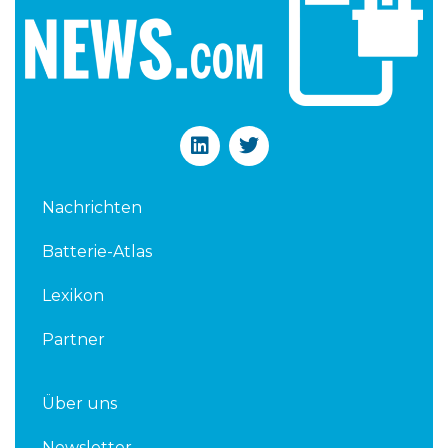
L
T
i
w
n
i
k
t
Nachrichten
e
t
d
e
Batterie-Atlas
i
r
n
Lexikon
Partner
Über uns
Newsletter