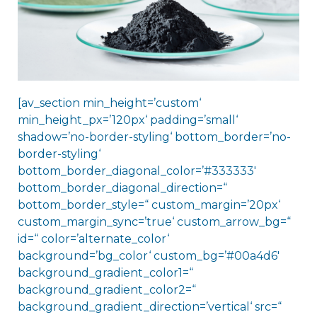
[av_section min_height=’custom‘
min_height_px=’120px‘ padding=’small‘
shadow=’no-border-styling‘ bottom_border=’no-
border-styling‘
bottom_border_diagonal_color=’#333333′
bottom_border_diagonal_direction=“
bottom_border_style=“ custom_margin=’20px‘
custom_margin_sync=’true‘ custom_arrow_bg=“
id=“ color=’alternate_color‘
background=’bg_color‘ custom_bg=’#00a4d6′
background_gradient_color1=“
background_gradient_color2=“
background_gradient_direction=’vertical‘ src=“