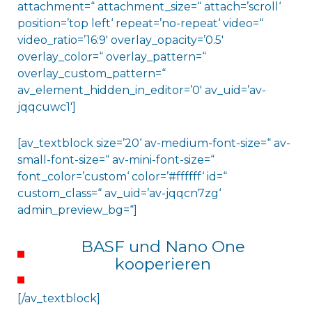
attachment=“ attachment_size=“ attach=’scroll‘
position=’top left‘ repeat=’no-repeat‘ video=“
video_ratio=’16:9′ overlay_opacity=’0.5′
overlay_color=“ overlay_pattern=“
overlay_custom_pattern=“
av_element_hidden_in_editor=’0′ av_uid=’av-
jqqcuwc1′]
[av_textblock size=’20‘ av-medium-font-size=“ av-
small-font-size=“ av-mini-font-size=“
font_color=’custom‘ color=’#ffffff‘ id=“
custom_class=“ av_uid=’av-jqqcn7zg‘
admin_preview_bg=“]
BASF und Nano One
kooperieren
[/av_textblock]