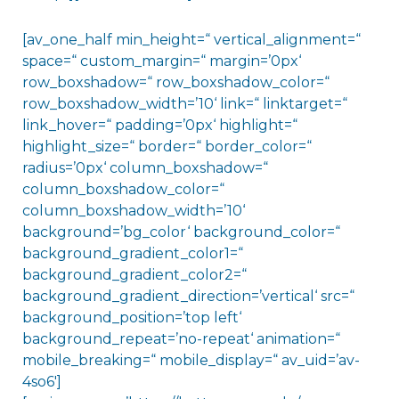
[av_one_half min_height=“ vertical_alignment=“
space=“ custom_margin=“ margin=’0px‘
row_boxshadow=“ row_boxshadow_color=“
row_boxshadow_width=’10‘ link=“ linktarget=“
link_hover=“ padding=’0px‘ highlight=“
highlight_size=“ border=“ border_color=“
radius=’0px‘ column_boxshadow=“
column_boxshadow_color=“
column_boxshadow_width=’10‘
background=’bg_color‘ background_color=“
background_gradient_color1=“
background_gradient_color2=“
background_gradient_direction=’vertical‘ src=“
background_position=’top left‘
background_repeat=’no-repeat‘ animation=“
mobile_breaking=“ mobile_display=“ av_uid=’av-
4so6′]