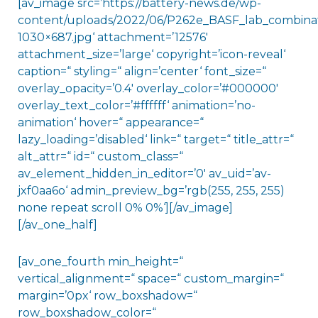
[av_image src=’https://battery-news.de/wp-
content/uploads/2022/06/P262e_BASF_lab_combina
1030×687.jpg‘ attachment=’12576′
attachment_size=’large‘ copyright=’icon-reveal‘
caption=“ styling=“ align=’center‘ font_size=“
overlay_opacity=’0.4′ overlay_color=’#000000′
overlay_text_color=’#ffffff‘ animation=’no-
animation‘ hover=“ appearance=“
lazy_loading=’disabled‘ link=“ target=“ title_attr=“
alt_attr=“ id=“ custom_class=“
av_element_hidden_in_editor=’0′ av_uid=’av-
jxf0aa6o‘ admin_preview_bg=’rgb(255, 255, 255)
none repeat scroll 0% 0%‘][/av_image]
[/av_one_half]
[av_one_fourth min_height=“
vertical_alignment=“ space=“ custom_margin=“
margin=’0px‘ row_boxshadow=“
row_boxshadow_color=“