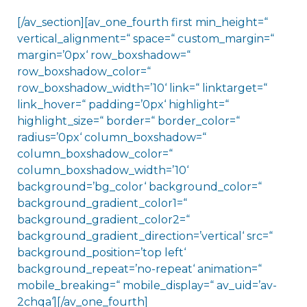
[/av_section][av_one_fourth first min_height=“
vertical_alignment=“ space=“ custom_margin=“
margin=’0px‘ row_boxshadow=“
row_boxshadow_color=“
row_boxshadow_width=’10‘ link=“ linktarget=“
link_hover=“ padding=’0px‘ highlight=“
highlight_size=“ border=“ border_color=“
radius=’0px‘ column_boxshadow=“
column_boxshadow_color=“
column_boxshadow_width=’10‘
background=’bg_color‘ background_color=“
background_gradient_color1=“
background_gradient_color2=“
background_gradient_direction=’vertical‘ src=“
background_position=’top left‘
background_repeat=’no-repeat‘ animation=“
mobile_breaking=“ mobile_display=“ av_uid=’av-
2chqa‘][/av_one_fourth]