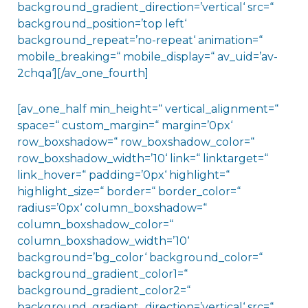
background_gradient_direction=’vertical‘ src=“
background_position=’top left‘
background_repeat=’no-repeat‘ animation=“
mobile_breaking=“ mobile_display=“ av_uid=’av-
2chqa‘][/av_one_fourth]
[av_one_half min_height=“ vertical_alignment=“
space=“ custom_margin=“ margin=’0px‘
row_boxshadow=“ row_boxshadow_color=“
row_boxshadow_width=’10‘ link=“ linktarget=“
link_hover=“ padding=’0px‘ highlight=“
highlight_size=“ border=“ border_color=“
radius=’0px‘ column_boxshadow=“
column_boxshadow_color=“
column_boxshadow_width=’10‘
background=’bg_color‘ background_color=“
background_gradient_color1=“
background_gradient_color2=“
background_gradient_direction=’vertical‘ src=“