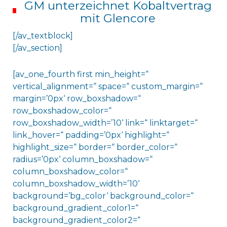
GM unterzeichnet Kobaltvertrag
mit Glencore
[/av_textblock]
[/av_section]
[av_one_fourth first min_height=“
vertical_alignment=“ space=“ custom_margin=“
margin=’0px‘ row_boxshadow=“
row_boxshadow_color=“
row_boxshadow_width=’10‘ link=“ linktarget=“
link_hover=“ padding=’0px‘ highlight=“
highlight_size=“ border=“ border_color=“
radius=’0px‘ column_boxshadow=“
column_boxshadow_color=“
column_boxshadow_width=’10‘
background=’bg_color‘ background_color=“
background_gradient_color1=“
background_gradient_color2=“