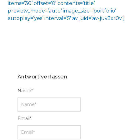
items=’30‘ offset=’0′ contents=’title‘
preview_mode=’auto‘ image_size=’portfolio‘
autoplay=’yes‘ interval=’5′ av_uid=’av-juv3xr0v‘]
Antwort verfassen
Name
*
Email
*