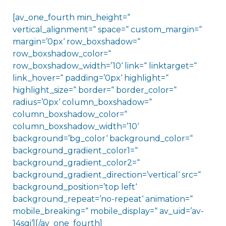
[av_one_fourth min_height=“
vertical_alignment=“ space=“ custom_margin=“
margin=’0px‘ row_boxshadow=“
row_boxshadow_color=“
row_boxshadow_width=’10‘ link=“ linktarget=“
link_hover=“ padding=’0px‘ highlight=“
highlight_size=“ border=“ border_color=“
radius=’0px‘ column_boxshadow=“
column_boxshadow_color=“
column_boxshadow_width=’10‘
background=’bg_color‘ background_color=“
background_gradient_color1=“
background_gradient_color2=“
background_gradient_direction=’vertical‘ src=“
background_position=’top left‘
background_repeat=’no-repeat‘ animation=“
mobile_breaking=“ mobile_display=“ av_uid=’av-
14sqi‘][/av_one_fourth]