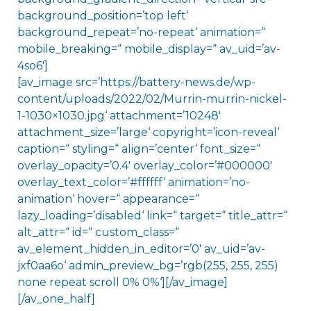
background_position=’top left‘
background_repeat=’no-repeat‘ animation=“
mobile_breaking=“ mobile_display=“ av_uid=’av-
4so6′]
[av_image src=’https://battery-news.de/wp-
content/uploads/2022/02/Murrin-murrin-nickel-
1-1030×1030.jpg‘ attachment=’10248′
attachment_size=’large‘ copyright=’icon-reveal‘
caption=“ styling=“ align=’center‘ font_size=“
overlay_opacity=’0.4′ overlay_color=’#000000′
overlay_text_color=’#ffffff‘ animation=’no-
animation‘ hover=“ appearance=“
lazy_loading=’disabled‘ link=“ target=“ title_attr=“
alt_attr=“ id=“ custom_class=“
av_element_hidden_in_editor=’0′ av_uid=’av-
jxf0aa6o‘ admin_preview_bg=’rgb(255, 255, 255)
none repeat scroll 0% 0%‘][/av_image]
[/av_one_half]