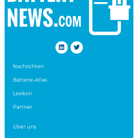
L
T
i
w
n
i
k
t
Nachrichten
e
t
d
e
Batterie-Atlas
i
r
n
Lexikon
Partner
Über uns