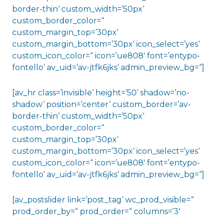
border-thin‘ custom_width=’50px‘
custom_border_color=“
custom_margin_top=’30px‘
custom_margin_bottom=’30px‘ icon_select=’yes‘
custom_icon_color=“ icon=’ue808′ font=’entypo-
fontello‘ av_uid=’av-jtfk6jks‘ admin_preview_bg=“]
[av_hr class=’invisible‘ height=’50‘ shadow=’no-
shadow‘ position=’center‘ custom_border=’av-
border-thin‘ custom_width=’50px‘
custom_border_color=“
custom_margin_top=’30px‘
custom_margin_bottom=’30px‘ icon_select=’yes‘
custom_icon_color=“ icon=’ue808′ font=’entypo-
fontello‘ av_uid=’av-jtfk6jks‘ admin_preview_bg=“]
[av_postslider link=’post_tag‘ wc_prod_visible=“
prod_order_by=“ prod_order=“ columns=’3′