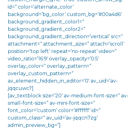
id=“ color=’alternate_color‘
background=’bg_color‘ custom_bg=’#00a4d6′
background_gradient_color1=“
background_gradient_color2=“
background_gradient_direction=’vertical‘ src=“
attachment=“ attachment_size=“ attach=’scroll‘
position=’top left‘ repeat=’no-repeat‘ video=“
video_ratio=’16:9′ overlay_opacity=’0.5′
overlay_color=“ overlay_pattern=“
overlay_custom_pattern=“
av_element_hidden_in_editor=’0′ av_uid=’av-
jqqcuwc1′]
[av_textblock size=’20‘ av-medium-font-size=“ av-
small-font-size=“ av-mini-font-size=“
font_color=’custom‘ color=’#ffffff‘ id=“
custom_class=“ av_uid=’av-jqqcn7zg‘
admin_preview_bg=“]