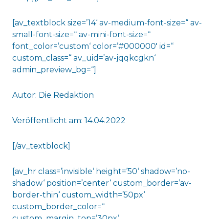
[av_textblock size=’14‘ av-medium-font-size=“ av-
small-font-size=“ av-mini-font-size=“
font_color=’custom‘ color=’#000000′ id=“
custom_class=“ av_uid=’av-jqqkcgkn‘
admin_preview_bg=“]
Autor: Die Redaktion
Veröffentlicht am: 14.04.2022
[/av_textblock]
[av_hr class=’invisible‘ height=’50‘ shadow=’no-
shadow‘ position=’center‘ custom_border=’av-
border-thin‘ custom_width=’50px‘
custom_border_color=“
custom_margin_top=’30px‘