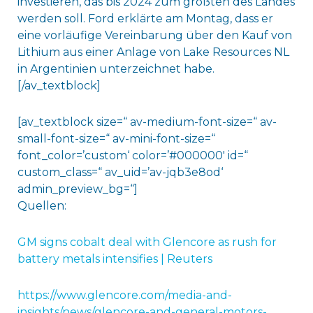
investieren, das bis 2024 zum größten des Landes
werden soll. Ford erklärte am Montag, dass er
eine vorläufige Vereinbarung über den Kauf von
Lithium aus einer Anlage von Lake Resources NL
in Argentinien unterzeichnet habe.
[/av_textblock]
[av_textblock size=“ av-medium-font-size=“ av-
small-font-size=“ av-mini-font-size=“
font_color=’custom‘ color=’#000000′ id=“
custom_class=“ av_uid=’av-jqb3e8od‘
admin_preview_bg=“]
Quellen:
GM signs cobalt deal with Glencore as rush for
battery metals intensifies | Reuters
https://www.glencore.com/media-and-
insights/news/glencore-and-general-motors-