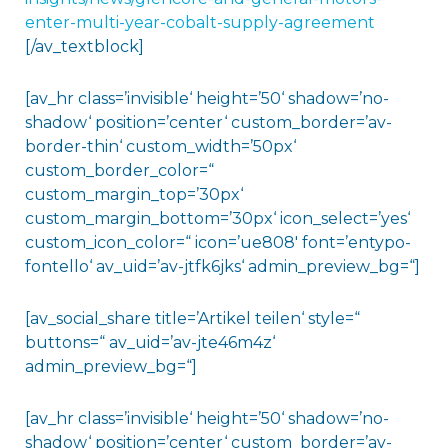
enter-multi-year-cobalt-supply-agreement
[/av_textblock]
[av_hr class=’invisible‘ height=’50‘ shadow=’no-
shadow‘ position=’center‘ custom_border=’av-
border-thin‘ custom_width=’50px‘
custom_border_color=“
custom_margin_top=’30px‘
custom_margin_bottom=’30px‘ icon_select=’yes‘
custom_icon_color=“ icon=’ue808′ font=’entypo-
fontello‘ av_uid=’av-jtfk6jks‘ admin_preview_bg=“]
[av_social_share title=’Artikel teilen‘ style=“
buttons=“ av_uid=’av-jte46m4z‘
admin_preview_bg=“]
[av_hr class=’invisible‘ height=’50‘ shadow=’no-
shadow‘ position=’center‘ custom_border=’av-