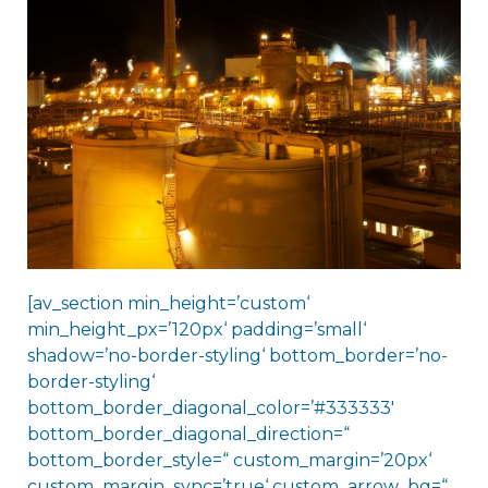
[av_section min_height=’custom‘
min_height_px=’120px‘ padding=’small‘
shadow=’no-border-styling‘ bottom_border=’no-
border-styling‘
bottom_border_diagonal_color=’#333333′
bottom_border_diagonal_direction=“
bottom_border_style=“ custom_margin=’20px‘
custom_margin_sync=’true‘ custom_arrow_bg=“