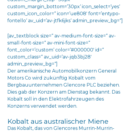
custom_margin_bottom=’30px‘ icon_select=’yes‘
custom_icon_color=“ icon=’ue808′ font=’entypo-
fontello‘ av_uid=’av-jtfk6jks‘ admin_preview_bg=“]
[av_textblock size=“ av-medium-font-size=“ av-
small-font-size=“ av-mini-font-size=“
font_color=’custom‘ color=’#000000′ id=“
custom_class=“ av_uid=’av-jqb3bj28′
admin_preview_bg=“]
Der amerikanische Automobilkonzern General
Motors Co wird zukünftig Kobalt vom
Bergbauunternehmen Glencore PLC beziehen.
Dies gab der Konzern am Dienstag bekannt. Das
Kobalt soll in den Elektrofahrzeugen des
Konzerns verwendet werden.
Kobalt aus australischer Miene
Das Kobalt, das von Glencores Murrin-Murrin-