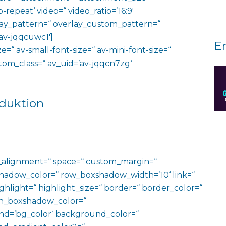
o-repeat‘ video=“ video_ratio=’16:9′
rlay_pattern=“ overlay_custom_pattern=“
av-jqqcuwc1′]
E
e=“ av-small-font-size=“ av-mini-font-size=“
ustom_class=“ av_uid=’av-jqqcn7zg‘
oduktion
al_alignment=“ space=“ custom_margin=“
adow_color=“ row_boxshadow_width=’10‘ link=“
ighlight=“ highlight_size=“ border=“ border_color=“
n_boxshadow_color=“
d=’bg_color‘ background_color=“