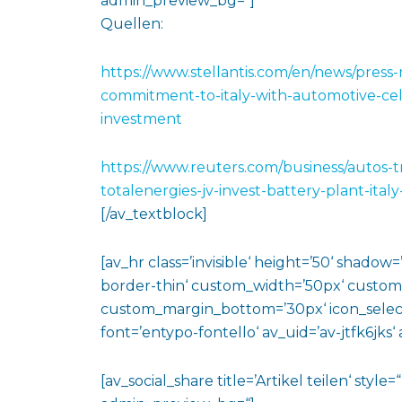
admin_preview_bg=“]
Quellen:
https://www.stellantis.com/en/news/press-
commitment-to-italy-with-automotive-cel
investment
https://www.reuters.com/business/autos-t
totalenergies-jv-invest-battery-plant-ital
[/av_textblock]
[av_hr class=’invisible‘ height=’50‘ shado
border-thin‘ custom_width=’50px‘ custo
custom_margin_bottom=’30px‘ icon_select
font=’entypo-fontello‘ av_uid=’av-jtfk6jks
[av_social_share title=’Artikel teilen‘ styl