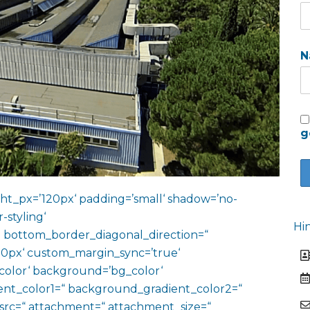
N
g
ht_px=’120px‘ padding=’small‘ shadow=’no-
-styling‘
Hi
 bottom_border_diagonal_direction=“
0px‘ custom_margin_sync=’true‘
color‘ background=’bg_color‘
nt_color1=“ background_gradient_color2=“
 src=“ attachment=“ attachment_size=“