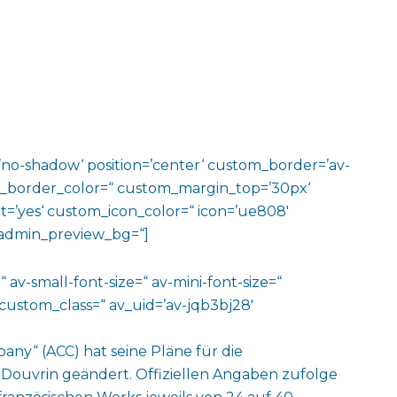
w=’no-shadow‘ position=’center‘ custom_border=’av-
m_border_color=“ custom_margin_top=’30px‘
=’yes‘ custom_icon_color=“ icon=’ue808′
‘ admin_preview_bg=“]
 av-small-font-size=“ av-mini-font-size=“
custom_class=“ av_uid=’av-jqb3bj28′
any“ (ACC) hat seine Pläne für die
 Douvrin geändert. Offiziellen Angaben zufolge