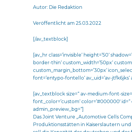
Autor: Die Redaktion
Veröffentlicht am 25.03.2022
[/av_textblock]
[av_hr class=’invisible‘ height=’50‘ shado
border-thin‘ custom_width=’50px‘ custo
custom_margin_bottom=’30px‘ icon_select
font=’entypo-fontello‘ av_uid=’av-jtfk6jks
[av_textblock size=“ av-medium-font-size=“
font_color=’custom‘ color=’#000000′ id=“ 
admin_preview_bg=“]
Das Joint Venture „Automotive Cells Comp
Produktionsstätten in Kaiserslautern und