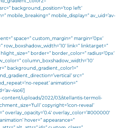
d_gradient_color2=“
src=“ background_position=’top left‘
=“ mobile_breaking=“ mobile_display=“ av_uid=’av-
ment=“ space=“ custom_margin=“ margin=’0px‘
row_boxshadow_width=’10‘ link=“ linktarget=“
hlight_size=“ border=“ border_color=“ radius=’0px‘
_color=“ column_boxshadow_width=’10‘
=“ background_gradient_color1=“
gradient_direction=’vertical‘ src=“
nd_repeat=’no-repeat‘ animation=“
=’av-4so6′]
-content/uploads/2022/03/stellantis-termoli-
hment_size=’full‘ copyright=’icon-reveal‘
ze=“ overlay_opacity=’0.4′ overlay_color=’#000000′
o-animation‘ hover=“ appearance=“
e_attr=“ alt_attr=“ id=“ custom_class=“