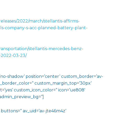
releases/2022/march/stellantis-affirms-
ls-company-s-acc-planned-battery-plant-
ransportation/stellantis-mercedes-benz-
y-2022-03-23/
w=’no-shadow‘ position=’center‘ custom_border=’av-
m_border_color=“ custom_margin_top=’30px‘
=’yes‘ custom_icon_color=“ icon=’ue808′
‘ admin_preview_bg=“]
e=“ buttons=“ av_uid=’av-jte46m4z‘