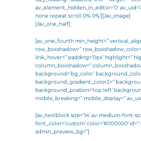
av_element_hidden_in_editor=’0′ av_uid=’
none repeat scroll 0% 0%‘][/av_image]
[/av_one_half]
[av_one_fourth min_height=“ vertical_al
row_boxshadow=“ row_boxshadow_color=“ 
link_hover=“ padding=’0px‘ highlight=“ hig
column_boxshadow=“ column_boxshadow
background=’bg_color‘ background_color
background_gradient_color2=“ background_
background_position=’top left‘ backgrou
mobile_breaking=“ mobile_display=“ av_uid
[av_textblock size=’14‘ av-medium-font-size
font_color=’custom‘ color=’#000000′ id=“
admin_preview_bg=“]