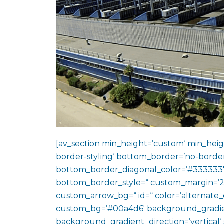
[av_section min_height=’custom‘ min_heig
border-styling‘ bottom_border=’no-border
bottom_border_diagonal_color=’#333333′
bottom_border_style=“ custom_margin=’2
custom_arrow_bg=“ id=“ color=’alternate_
custom_bg=’#00a4d6′ background_gradie
background_gradient_direction=’vertical‘