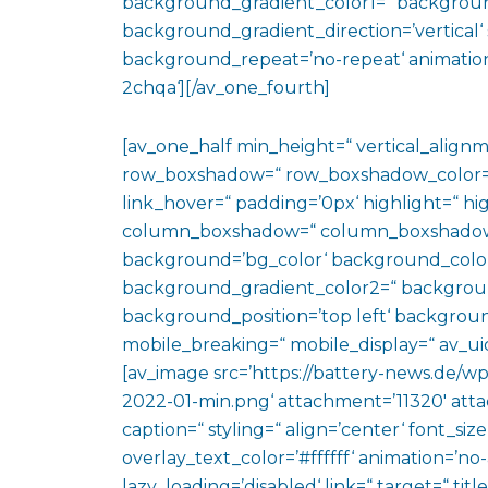
background_gradient_color1=“ backgroun
background_gradient_direction=’vertical‘ 
background_repeat=’no-repeat‘ animation
2chqa‘][/av_one_fourth]
[av_one_half min_height=“ vertical_align
row_boxshadow=“ row_boxshadow_color=“ 
link_hover=“ padding=’0px‘ highlight=“ hig
column_boxshadow=“ column_boxshadow
background=’bg_color‘ background_color
background_gradient_color2=“ background_
background_position=’top left‘ backgrou
mobile_breaking=“ mobile_display=“ av_uid
[av_image src=’https://battery-news.de/wp
2022-01-min.png‘ attachment=’11320′ attac
caption=“ styling=“ align=’center‘ font_si
overlay_text_color=’#ffffff‘ animation=’n
lazy_loading=’disabled‘ link=“ target=“ titl