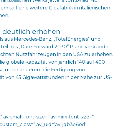
französischen Werks jeweils von 24 auf 40
soll eine weitere Gigafabrik im italienischen
hen.
z deutlich erhöhen
 aus Mercedes-Benz, „TotalEnergies“ und
s Teil des „Dare Forward 2030“ Pläne verkündet,
eichten Nutzfahrzeugen in den USA zu erhöhen.
die globale Kapazität von jährlich 140 auf 400
se unter anderem die Fertigung von
ität von 45 Gigawattstunden in der Nähe zur US-
 av-small-font-size=“ av-mini-font-size=“
 custom_class=“ av_uid=’av-jqb3e8od‘