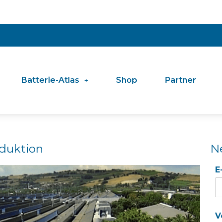
Batterie-Atlas
Shop
Partner
oduktion
N
E
V