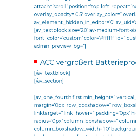
attach=’scroll‘ position=’top left‘ repeat=’n
overlay_opacity=’0.5′ overlay_color=“ ove
av_element_hidden_in_editor=’0′ av_uid=’
[av_textblock size=’20‘ av-medium-font-siz
font_color=’custom‘ color=’#ffffff‘ id=“ c
admin_preview_bg=“]
ACC vergrößert Batteriepr
[/av_textblock]
[/av_section]
[av_one_fourth first min_height=“ vertic
margin=’0px‘ row_boxshadow=“ row_boxsh
linktarget=“ link_hover=“ padding=’0px‘ h
radius=’0px‘ column_boxshadow=“ colum
column_boxshadow_width=’10‘ backgroun