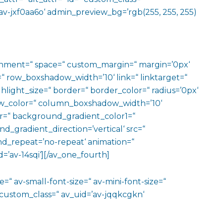
av-jxf0aa6o‘ admin_preview_bg=’rgb(255, 255, 255)
ignment=“ space=“ custom_margin=“ margin=’0px‘
row_boxshadow_width=’10‘ link=“ linktarget=“
hlight_size=“ border=“ border_color=“ radius=’0px‘
_color=“ column_boxshadow_width=’10‘
=“ background_gradient_color1=“
gradient_direction=’vertical‘ src=“
nd_repeat=’no-repeat‘ animation=“
=’av-14sqi‘][/av_one_fourth]
=“ av-small-font-size=“ av-mini-font-size=“
 custom_class=“ av_uid=’av-jqqkcgkn‘