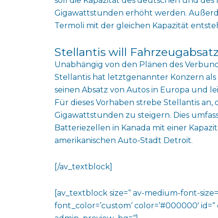
soll die Kapazität des deutschen und des 
Gigawattstunden erhöht werden. Außerdem 
Termoli mit der gleichen Kapazität entste
Stellantis will Fahrzeugabsat
Unabhängig von den Plänen des Verbunds
Stellantis hat letztgenannter Konzern al
seinen Absatz von Autos in Europa und l
Für dieses Vorhaben strebe Stellantis an, 
Gigawattstunden zu steigern. Dies umfas
Batteriezellen in Kanada mit einer Kapaz
amerikanischen Auto-Stadt Detroit.
[/av_textblock]
[av_textblock size=“ av-medium-font-size=“
font_color=’custom‘ color=’#000000′ id=“