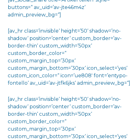
buttons=“ av_uid=’av-jte46m4z‘
admin_preview_bg=“]
[av_hr class=’invisible‘ height=’50‘ shadow=’no-
shadow‘ position=’center‘ custom_border=’av-
border-thin‘ custom_width=’50px‘
custom_border_color=“
custom_margin_top=’30px‘
custom_margin_bottom=’30px‘ icon_select=’yes‘
custom_icon_color=“ icon=’ue808′ font=’entypo-
fontello‘ av_uid=’av-jtfk6jks‘ admin_preview_bg=“]
[av_hr class=’invisible‘ height=’50‘ shadow=’no-
shadow‘ position=’center‘ custom_border=’av-
border-thin‘ custom_width=’50px‘
custom_border_color=“
custom_margin_top=’30px‘
custom_margin_bottom=’30px‘ icon_select=’yes‘