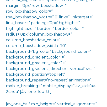
margin=’0px‘ row_boxshadow=“
row_boxshadow_color=“
row_boxshadow_width=’10‘ link=“ linktarget=“
link_hover=“ padding=’0px‘ highlight=“
highlight_size=“ border=“ border_color=“
radius=’0px‘ column_boxshadow=“
column_boxshadow_color=“
column_boxshadow_width=’10‘
background=’bg_color‘ background_color=“
background_gradient_color1=“
background_gradient_color2=“
background_gradient_direction=’vertical‘ src=“
background_position=’top left‘
background_repeat=’no-repeat‘ animation=“
mobile_breaking=“ mobile_display=“ av_uid=’av-
2chqa‘][/av_one_fourth]
[av_one_half min_height=“ vertical_alignment=“