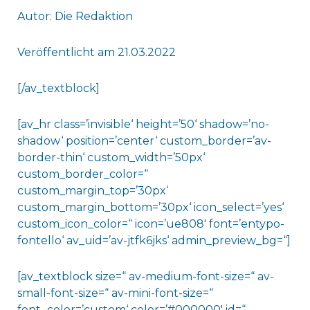
Autor: Die Redaktion
Veröffentlicht am 21.03.2022
[/av_textblock]
[av_hr class=’invisible‘ height=’50‘ shadow=’no-
shadow‘ position=’center‘ custom_border=’av-
border-thin‘ custom_width=’50px‘
custom_border_color=“
custom_margin_top=’30px‘
custom_margin_bottom=’30px‘ icon_select=’yes‘
custom_icon_color=“ icon=’ue808′ font=’entypo-
fontello‘ av_uid=’av-jtfk6jks‘ admin_preview_bg=“]
[av_textblock size=“ av-medium-font-size=“ av-
small-font-size=“ av-mini-font-size=“
font_color=’custom‘ color=’#000000′ id=“