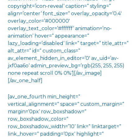
copyright=’icon-reveal‘ caption=“ styling=“
align=’center‘ font_size=“ overlay_opacity=’0.4′
overlay_color=’#000000′
overlay_text_color=’#ffffff‘ animation=’no-
animation‘ hover=“ appearance=“
lazy_loading=’disabled‘ link=“ target=“ title_attr=“
alt_attr=“ id=“ custom_class=“
av_element_hidden_in_editor=’0′ av_uid=’av-
jxf0aa6o‘ admin_preview_bg=’rgb(255, 255, 255)
none repeat scroll 0% 0%‘][/av_image]
[/av_one_half]
[av_one_fourth min_height=“
vertical_alignment=“ space=“ custom_margin=“
margin=’0px‘ row_boxshadow=“
row_boxshadow_color=“
row_boxshadow_width=’10‘ link=“ linktarget=“
link_hover=“ padding=’0px‘ highlight=“