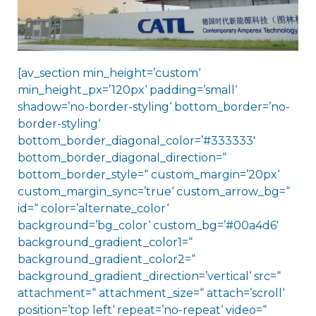
[av_section min_height=’custom‘
min_height_px=’120px‘ padding=’small‘
shadow=’no-border-styling‘ bottom_border=’no-
border-styling‘
bottom_border_diagonal_color=’#333333′
bottom_border_diagonal_direction=“
bottom_border_style=“ custom_margin=’20px‘
custom_margin_sync=’true‘ custom_arrow_bg=“
id=“ color=’alternate_color‘
background=’bg_color‘ custom_bg=’#00a4d6′
background_gradient_color1=“
background_gradient_color2=“
background_gradient_direction=’vertical‘ src=“
attachment=“ attachment_size=“ attach=’scroll‘
position=’top left‘ repeat=’no-repeat‘ video=“