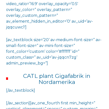
video_ratio=’16:9′ overlay_opacity=’0.5′
overlay_color=“ overlay_pattern=“
overlay_custom_pattern=“
av_element_hidden_in_editor=’0′ av_uid=’av-
jqqcuwc1′]
[av_textblock size=’20‘ av-medium-font-size=“ av-
small-font-size=“ av-mini-font-size=“
font_color=’custom‘ color=’#ffffff‘ id=“
custom_class=“ av_uid=’av-jqqcn7zg‘
admin_preview_bg=“]
CATL plant Gigafabrik in
Nordamerika
[/av_textblock]
[/av_section][av_one_fourth first min_height=“
vertical_alignment=“ space=“ custom_margin=“