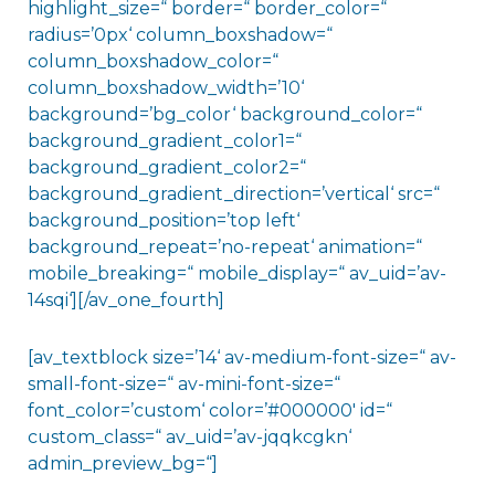
highlight_size=“ border=“ border_color=“
radius=’0px‘ column_boxshadow=“
column_boxshadow_color=“
column_boxshadow_width=’10‘
background=’bg_color‘ background_color=“
background_gradient_color1=“
background_gradient_color2=“
background_gradient_direction=’vertical‘ src=“
background_position=’top left‘
background_repeat=’no-repeat‘ animation=“
mobile_breaking=“ mobile_display=“ av_uid=’av-
14sqi‘][/av_one_fourth]
[av_textblock size=’14‘ av-medium-font-size=“ av-
small-font-size=“ av-mini-font-size=“
font_color=’custom‘ color=’#000000′ id=“
custom_class=“ av_uid=’av-jqqkcgkn‘
admin_preview_bg=“]