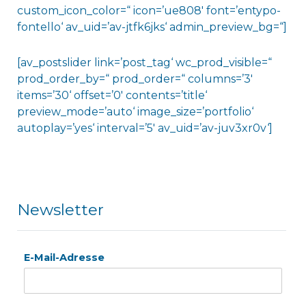
custom_icon_color=“ icon=’ue808′ font=’entypo-
fontello‘ av_uid=’av-jtfk6jks‘ admin_preview_bg=“]
[av_postslider link=’post_tag‘ wc_prod_visible=“
prod_order_by=“ prod_order=“ columns=’3′
items=’30‘ offset=’0′ contents=’title‘
preview_mode=’auto‘ image_size=’portfolio‘
autoplay=’yes‘ interval=’5′ av_uid=’av-juv3xr0v‘]
Newsletter
E-Mail-Adresse