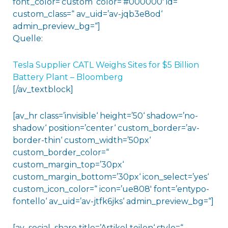
font_color=’custom‘ color=’#000000′ id=“
custom_class=“ av_uid=’av-jqb3e8od‘
admin_preview_bg=“]
Quelle:
Tesla Supplier CATL Weighs Sites for $5 Billion
Battery Plant – Bloomberg
[/av_textblock]
[av_hr class=’invisible‘ height=’50‘ shadow=’no-
shadow‘ position=’center‘ custom_border=’av-
border-thin‘ custom_width=’50px‘
custom_border_color=“
custom_margin_top=’30px‘
custom_margin_bottom=’30px‘ icon_select=’yes‘
custom_icon_color=“ icon=’ue808′ font=’entypo-
fontello‘ av_uid=’av-jtfk6jks‘ admin_preview_bg=“]
[av_social_share title=’Artikel teilen‘ style=“