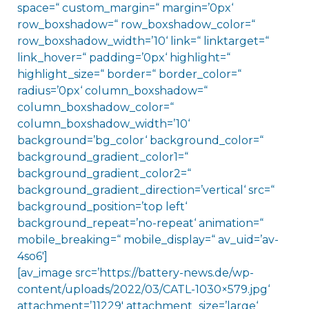
space=“ custom_margin=“ margin=’0px‘
row_boxshadow=“ row_boxshadow_color=“
row_boxshadow_width=’10‘ link=“ linktarget=“
link_hover=“ padding=’0px‘ highlight=“
highlight_size=“ border=“ border_color=“
radius=’0px‘ column_boxshadow=“
column_boxshadow_color=“
column_boxshadow_width=’10‘
background=’bg_color‘ background_color=“
background_gradient_color1=“
background_gradient_color2=“
background_gradient_direction=’vertical‘ src=“
background_position=’top left‘
background_repeat=’no-repeat‘ animation=“
mobile_breaking=“ mobile_display=“ av_uid=’av-
4so6′]
[av_image src=’https://battery-news.de/wp-
content/uploads/2022/03/CATL-1030×579.jpg‘
attachment=’11229′ attachment_size=’large‘