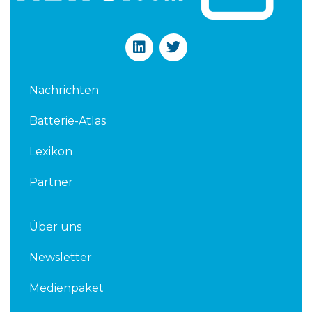
L
T
i
w
n
i
k
t
Nachrichten
e
t
d
e
Batterie-Atlas
i
r
n
Lexikon
Partner
Über uns
Newsletter
Medienpaket