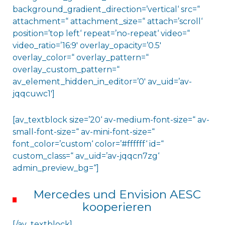
background_gradient_direction=’vertical‘ src=“
attachment=“ attachment_size=“ attach=’scroll‘
position=’top left‘ repeat=’no-repeat‘ video=“
video_ratio=’16:9′ overlay_opacity=’0.5′
overlay_color=“ overlay_pattern=“
overlay_custom_pattern=“
av_element_hidden_in_editor=’0′ av_uid=’av-
jqqcuwc1′]
[av_textblock size=’20‘ av-medium-font-size=“ av-
small-font-size=“ av-mini-font-size=“
font_color=’custom‘ color=’#ffffff‘ id=“
custom_class=“ av_uid=’av-jqqcn7zg‘
admin_preview_bg=“]
Mercedes und Envision AESC
kooperieren
[/av_textblock]