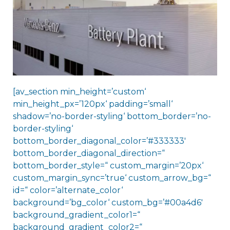
[av_section min_height=’custom‘
min_height_px=’120px‘ padding=’small‘
shadow=’no-border-styling‘ bottom_border=’no-
border-styling‘
bottom_border_diagonal_color=’#333333′
bottom_border_diagonal_direction=“
bottom_border_style=“ custom_margin=’20px‘
custom_margin_sync=’true‘ custom_arrow_bg=“
id=“ color=’alternate_color‘
background=’bg_color‘ custom_bg=’#00a4d6′
background_gradient_color1=“
background_gradient_color2=“