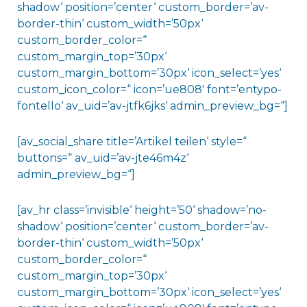
shadow‘ position=’center‘ custom_border=’av-
border-thin‘ custom_width=’50px‘
custom_border_color=“
custom_margin_top=’30px‘
custom_margin_bottom=’30px‘ icon_select=’yes‘
custom_icon_color=“ icon=’ue808′ font=’entypo-
fontello‘ av_uid=’av-jtfk6jks‘ admin_preview_bg=“]
[av_social_share title=’Artikel teilen‘ style=“
buttons=“ av_uid=’av-jte46m4z‘
admin_preview_bg=“]
[av_hr class=’invisible‘ height=’50‘ shadow=’no-
shadow‘ position=’center‘ custom_border=’av-
border-thin‘ custom_width=’50px‘
custom_border_color=“
custom_margin_top=’30px‘
custom_margin_bottom=’30px‘ icon_select=’yes‘