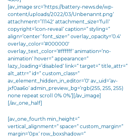
[av_image src=’https://battery-news.de/wp-
content/uploads/2022/03/Unbenannt.png‘
attachment=’11142′ attachment_size=’full‘
copyright=’icon-reveal‘ caption=“ styling=“
align=’center‘ font_size=“ overlay_opacity=’0.4′
overlay_color=’#000000′
overlay_text_color=’#ffffff‘ animation=’no-
animation‘ hover=“ appearance=“
lazy_loading=’disabled‘ link=“ target=“ title_attr=“
alt_attr=“ id=“ custom_class=“
av_element_hidden_in_editor=’0′ av_uid=’av-
jxf0aa6o‘ admin_preview_bg=’rgb(255, 255, 255)
none repeat scroll 0% 0%‘][/av_image]
[/av_one_half]
[av_one_fourth min_height=“
vertical_alignment=“ space=“ custom_margin=“
margin=’0px‘ row_boxshadow=“