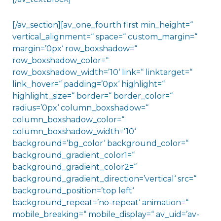
[/av_section][av_one_fourth first min_height=“
vertical_alignment=“ space=“ custom_margin=“
margin=’0px‘ row_boxshadow=“
row_boxshadow_color=“
row_boxshadow_width=’10‘ link=“ linktarget=“
link_hover=“ padding=’0px‘ highlight=“
highlight_size=“ border=“ border_color=“
radius=’0px‘ column_boxshadow=“
column_boxshadow_color=“
column_boxshadow_width=’10‘
background=’bg_color‘ background_color=“
background_gradient_color1=“
background_gradient_color2=“
background_gradient_direction=’vertical‘ src=“
background_position=’top left‘
background_repeat=’no-repeat‘ animation=“
mobile_breaking=“ mobile_display=“ av_uid=’av-