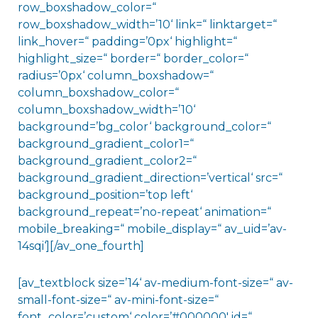
row_boxshadow_color=“
row_boxshadow_width=’10‘ link=“ linktarget=“
link_hover=“ padding=’0px‘ highlight=“
highlight_size=“ border=“ border_color=“
radius=’0px‘ column_boxshadow=“
column_boxshadow_color=“
column_boxshadow_width=’10‘
background=’bg_color‘ background_color=“
background_gradient_color1=“
background_gradient_color2=“
background_gradient_direction=’vertical‘ src=“
background_position=’top left‘
background_repeat=’no-repeat‘ animation=“
mobile_breaking=“ mobile_display=“ av_uid=’av-
14sqi‘][/av_one_fourth]
[av_textblock size=’14‘ av-medium-font-size=“ av-
small-font-size=“ av-mini-font-size=“
font_color=’custom‘ color=’#000000′ id=“