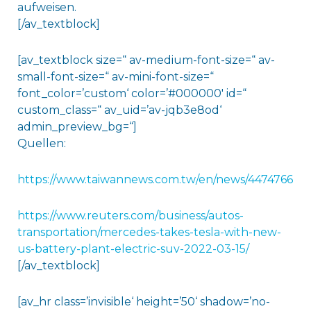
aufweisen.
[/av_textblock]
[av_textblock size=“ av-medium-font-size=“ av-
small-font-size=“ av-mini-font-size=“
font_color=’custom‘ color=’#000000′ id=“
custom_class=“ av_uid=’av-jqb3e8od‘
admin_preview_bg=“]
Quellen:
https://www.taiwannews.com.tw/en/news/4474766
https://www.reuters.com/business/autos-
transportation/mercedes-takes-tesla-with-new-
us-battery-plant-electric-suv-2022-03-15/
[/av_textblock]
[av_hr class=’invisible‘ height=’50‘ shadow=’no-