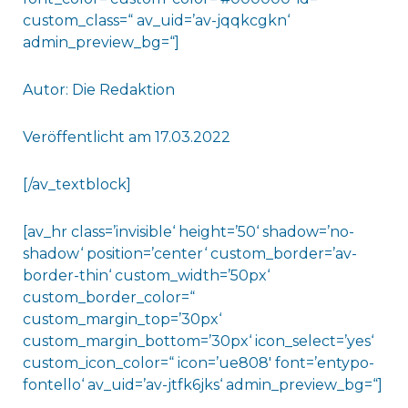
custom_class=“ av_uid=’av-jqqkcgkn‘
admin_preview_bg=“]
Autor: Die Redaktion
Veröffentlicht am 17.03.2022
[/av_textblock]
[av_hr class=’invisible‘ height=’50‘ shadow=’no-
shadow‘ position=’center‘ custom_border=’av-
border-thin‘ custom_width=’50px‘
custom_border_color=“
custom_margin_top=’30px‘
custom_margin_bottom=’30px‘ icon_select=’yes‘
custom_icon_color=“ icon=’ue808′ font=’entypo-
fontello‘ av_uid=’av-jtfk6jks‘ admin_preview_bg=“]