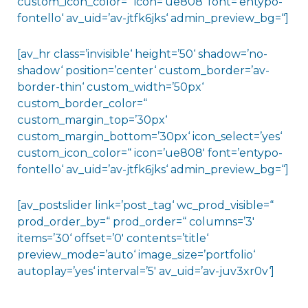
custom_icon_color=“ icon=’ue808′ font=’entypo-
fontello‘ av_uid=’av-jtfk6jks‘ admin_preview_bg=“]
[av_hr class=’invisible‘ height=’50‘ shadow=’no-
shadow‘ position=’center‘ custom_border=’av-
border-thin‘ custom_width=’50px‘
custom_border_color=“
custom_margin_top=’30px‘
custom_margin_bottom=’30px‘ icon_select=’yes‘
custom_icon_color=“ icon=’ue808′ font=’entypo-
fontello‘ av_uid=’av-jtfk6jks‘ admin_preview_bg=“]
[av_postslider link=’post_tag‘ wc_prod_visible=“
prod_order_by=“ prod_order=“ columns=’3′
items=’30‘ offset=’0′ contents=’title‘
preview_mode=’auto‘ image_size=’portfolio‘
autoplay=’yes‘ interval=’5′ av_uid=’av-juv3xr0v‘]