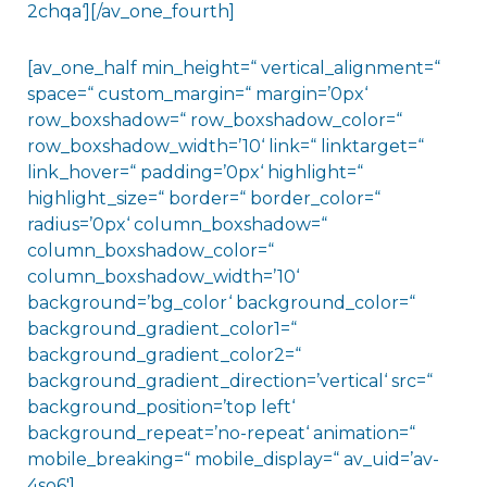
2chqa‘][/av_one_fourth]
[av_one_half min_height=“ vertical_alignment=“
space=“ custom_margin=“ margin=’0px‘
row_boxshadow=“ row_boxshadow_color=“
row_boxshadow_width=’10‘ link=“ linktarget=“
link_hover=“ padding=’0px‘ highlight=“
highlight_size=“ border=“ border_color=“
radius=’0px‘ column_boxshadow=“
column_boxshadow_color=“
column_boxshadow_width=’10‘
background=’bg_color‘ background_color=“
background_gradient_color1=“
background_gradient_color2=“
background_gradient_direction=’vertical‘ src=“
background_position=’top left‘
background_repeat=’no-repeat‘ animation=“
mobile_breaking=“ mobile_display=“ av_uid=’av-
4so6′]