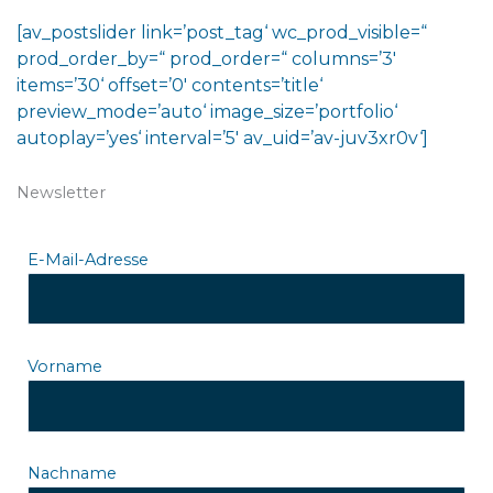
[av_postslider link=’post_tag‘ wc_prod_visible=“
prod_order_by=“ prod_order=“ columns=’3′
items=’30‘ offset=’0′ contents=’title‘
preview_mode=’auto‘ image_size=’portfolio‘
autoplay=’yes‘ interval=’5′ av_uid=’av-juv3xr0v‘]
Newsletter
E-Mail-Adresse
Vorname
Nachname