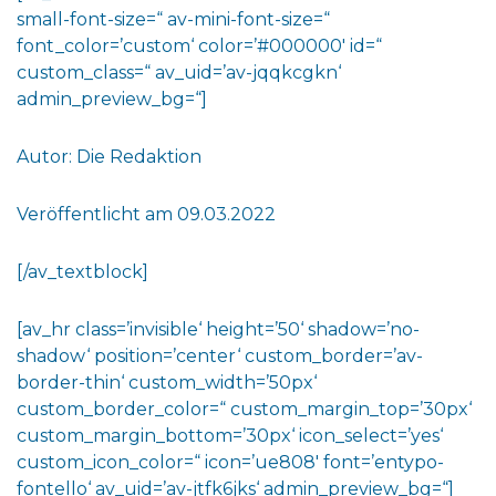
small-font-size=“ av-mini-font-size=“
font_color=’custom‘ color=’#000000′ id=“
custom_class=“ av_uid=’av-jqqkcgkn‘
admin_preview_bg=“]
Autor: Die Redaktion
Veröffentlicht am 09.03.2022
[/av_textblock]
[av_hr class=’invisible‘ height=’50‘ shadow=’no-
shadow‘ position=’center‘ custom_border=’av-
border-thin‘ custom_width=’50px‘
custom_border_color=“ custom_margin_top=’30px‘
custom_margin_bottom=’30px‘ icon_select=’yes‘
custom_icon_color=“ icon=’ue808′ font=’entypo-
fontello‘ av_uid=’av-jtfk6jks‘ admin_preview_bg=“]