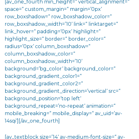
[av_one_fourth min_height=“ vertical_alignment=“
space=“ custom_margin=“ margin=’0px‘
row_boxshadow=“ row_boxshadow_color=“
row_boxshadow_width=’10‘ link=“ linktarget=“
link_hover=“ padding=’0px‘ highlight=“
highlight_size=“ border=“ border_color=“
radius=’0px‘ column_boxshadow=“
column_boxshadow_color=“
column_boxshadow_width=’10‘
background=’bg_color‘ background_color=“
background_gradient_color1=“
background_gradient_color2=“
background_gradient_direction=’vertical‘ src=“
background_position=’top left‘
background_repeat=’no-repeat‘ animation=“
mobile_breaking=“ mobile_display=“ av_uid=’av-
14sqi‘][/av_one_fourth]
[av_textblock size=’14‘ av-medium-font-size=“ av-