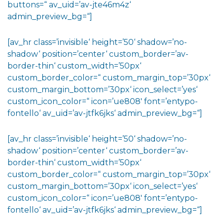
buttons=“ av_uid=’av-jte46m4z‘
admin_preview_bg=“]
[av_hr class=’invisible‘ height=’50‘ shadow=’no-
shadow‘ position=’center‘ custom_border=’av-
border-thin‘ custom_width=’50px‘
custom_border_color=“ custom_margin_top=’30px‘
custom_margin_bottom=’30px‘ icon_select=’yes‘
custom_icon_color=“ icon=’ue808′ font=’entypo-
fontello‘ av_uid=’av-jtfk6jks‘ admin_preview_bg=“]
[av_hr class=’invisible‘ height=’50‘ shadow=’no-
shadow‘ position=’center‘ custom_border=’av-
border-thin‘ custom_width=’50px‘
custom_border_color=“ custom_margin_top=’30px‘
custom_margin_bottom=’30px‘ icon_select=’yes‘
custom_icon_color=“ icon=’ue808′ font=’entypo-
fontello‘ av_uid=’av-jtfk6jks‘ admin_preview_bg=“]