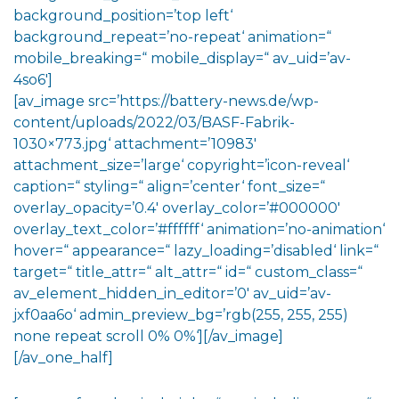
background_position=’top left‘
background_repeat=’no-repeat‘ animation=“
mobile_breaking=“ mobile_display=“ av_uid=’av-
4so6′]
[av_image src=’https://battery-news.de/wp-
content/uploads/2022/03/BASF-Fabrik-
1030×773.jpg‘ attachment=’10983′
attachment_size=’large‘ copyright=’icon-reveal‘
caption=“ styling=“ align=’center‘ font_size=“
overlay_opacity=’0.4′ overlay_color=’#000000′
overlay_text_color=’#ffffff‘ animation=’no-animation‘
hover=“ appearance=“ lazy_loading=’disabled‘ link=“
target=“ title_attr=“ alt_attr=“ id=“ custom_class=“
av_element_hidden_in_editor=’0′ av_uid=’av-
jxf0aa6o‘ admin_preview_bg=’rgb(255, 255, 255)
none repeat scroll 0% 0%‘][/av_image]
[/av_one_half]