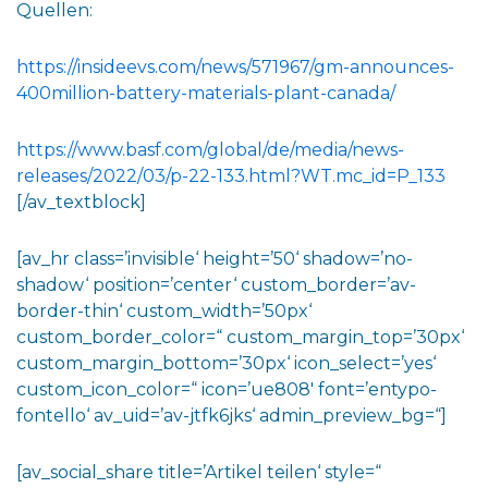
Quellen:
https://insideevs.com/news/571967/gm-announces-
400million-battery-materials-plant-canada/
https://www.basf.com/global/de/media/news-
releases/2022/03/p-22-133.html?WT.mc_id=P_133
[/av_textblock]
[av_hr class=’invisible‘ height=’50‘ shadow=’no-
shadow‘ position=’center‘ custom_border=’av-
border-thin‘ custom_width=’50px‘
custom_border_color=“ custom_margin_top=’30px‘
custom_margin_bottom=’30px‘ icon_select=’yes‘
custom_icon_color=“ icon=’ue808′ font=’entypo-
fontello‘ av_uid=’av-jtfk6jks‘ admin_preview_bg=“]
[av_social_share title=’Artikel teilen‘ style=“