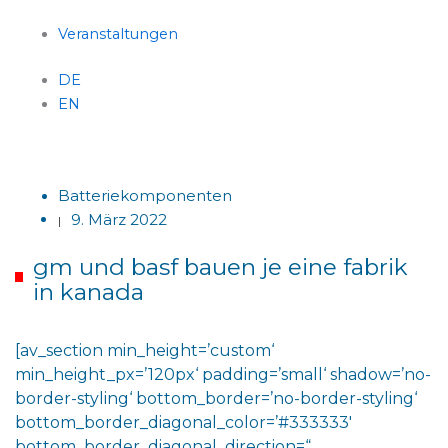
Veranstaltungen
DE
EN
Menü
Batteriekomponenten
9. März 2022
|
gm und basf bauen je eine fabrik
in kanada
[av_section min_height=’custom‘
min_height_px=’120px‘ padding=’small‘ shadow=’no-
border-styling‘ bottom_border=’no-border-styling‘
bottom_border_diagonal_color=’#333333′
bottom_border_diagonal_direction=“