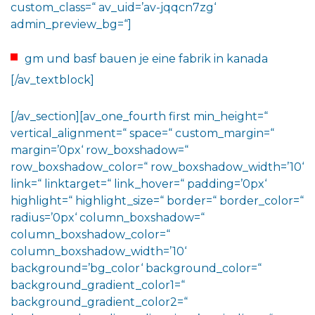
custom_class=“ av_uid=’av-jqqcn7zg‘
admin_preview_bg=“]
gm und basf bauen je eine fabrik in kanada
[/av_textblock]
[/av_section][av_one_fourth first min_height=“
vertical_alignment=“ space=“ custom_margin=“
margin=’0px‘ row_boxshadow=“
row_boxshadow_color=“ row_boxshadow_width=’10‘
link=“ linktarget=“ link_hover=“ padding=’0px‘
highlight=“ highlight_size=“ border=“ border_color=“
radius=’0px‘ column_boxshadow=“
column_boxshadow_color=“
column_boxshadow_width=’10‘
background=’bg_color‘ background_color=“
background_gradient_color1=“
background_gradient_color2=“