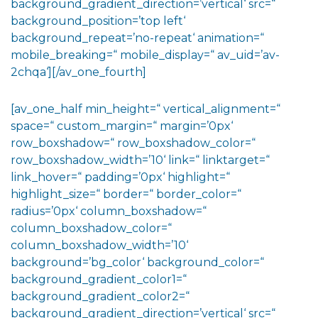
background_gradient_direction=’vertical‘ src=“
background_position=’top left‘
background_repeat=’no-repeat‘ animation=“
mobile_breaking=“ mobile_display=“ av_uid=’av-
2chqa‘][/av_one_fourth]
[av_one_half min_height=“ vertical_alignment=“
space=“ custom_margin=“ margin=’0px‘
row_boxshadow=“ row_boxshadow_color=“
row_boxshadow_width=’10‘ link=“ linktarget=“
link_hover=“ padding=’0px‘ highlight=“
highlight_size=“ border=“ border_color=“
radius=’0px‘ column_boxshadow=“
column_boxshadow_color=“
column_boxshadow_width=’10‘
background=’bg_color‘ background_color=“
background_gradient_color1=“
background_gradient_color2=“
background_gradient_direction=’vertical‘ src=“