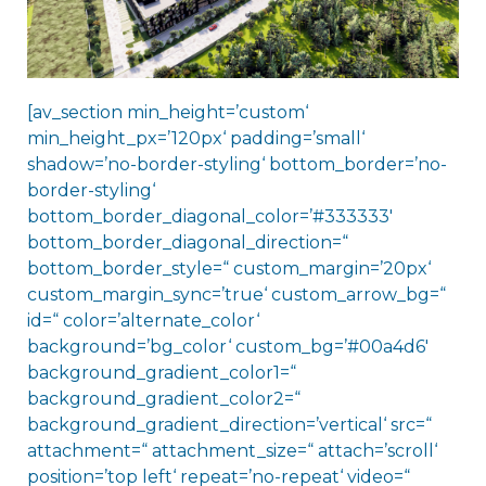
[av_section min_height=’custom‘
min_height_px=’120px‘ padding=’small‘
shadow=’no-border-styling‘ bottom_border=’no-
border-styling‘
bottom_border_diagonal_color=’#333333′
bottom_border_diagonal_direction=“
bottom_border_style=“ custom_margin=’20px‘
custom_margin_sync=’true‘ custom_arrow_bg=“
id=“ color=’alternate_color‘
background=’bg_color‘ custom_bg=’#00a4d6′
background_gradient_color1=“
background_gradient_color2=“
background_gradient_direction=’vertical‘ src=“
attachment=“ attachment_size=“ attach=’scroll‘
position=’top left‘ repeat=’no-repeat‘ video=“