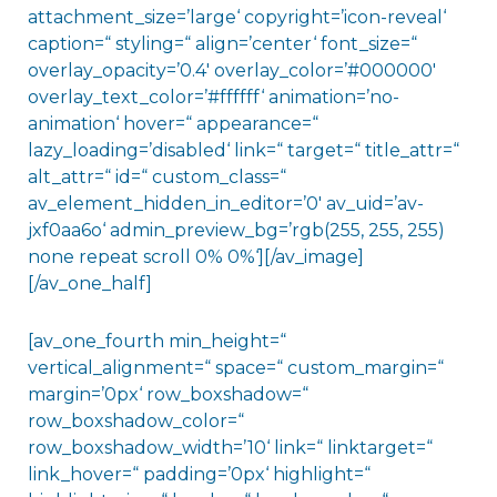
attachment_size=’large‘ copyright=’icon-reveal‘
caption=“ styling=“ align=’center‘ font_size=“
overlay_opacity=’0.4′ overlay_color=’#000000′
overlay_text_color=’#ffffff‘ animation=’no-
animation‘ hover=“ appearance=“
lazy_loading=’disabled‘ link=“ target=“ title_attr=“
alt_attr=“ id=“ custom_class=“
av_element_hidden_in_editor=’0′ av_uid=’av-
jxf0aa6o‘ admin_preview_bg=’rgb(255, 255, 255)
none repeat scroll 0% 0%‘][/av_image]
[/av_one_half]
[av_one_fourth min_height=“
vertical_alignment=“ space=“ custom_margin=“
margin=’0px‘ row_boxshadow=“
row_boxshadow_color=“
row_boxshadow_width=’10‘ link=“ linktarget=“
link_hover=“ padding=’0px‘ highlight=“