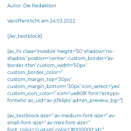
Autor: Die Redaktion
Veröffentlicht am 24.03.2022
[/av_textblock]
[av_hr class=’invisible‘ height=’50‘ shadow=’no-
shadow‘ position=’center‘ custom_border=’av-
border-thin‘ custom_width=’50px‘
custom_border_color=“
custom_margin_top=’30px‘
custom_margin_bottom=’30px‘ icon_select=’yes‘
custom_icon_color=“ icon=’ue808′ font=’entypo-
fontello‘ av_uid=’av-jtfk6jks‘ admin_preview_bg=“]
[av_textblock size=“ av-medium-font-size=“ av-
small-font-size=“ av-mini-font-size=“
font_color=’custom‘ color=’#000000′ id=“