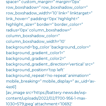
space=“ custom_margin=“ margin=’0px‘
row_boxshadow=“ row_boxshadow_color=“
row_boxshadow_width=’10‘ link=“ linktarget=“
link_hover=“ padding=’0px‘ highlight=“
highlight_size=“ border=“ border_color=“
radius=’0px‘ column_boxshadow=“
column_boxshadow_color=“
column_boxshadow_width=’10‘
background=’bg_color‘ background_color=“
background_gradient_color1=“
background_gradient_color2=“
background_gradient_direction=’vertical‘ src=“
background_position=’top left‘
background_repeat=’no-repeat‘ animation=“
mobile_breaking=“ mobile_display=“ av_uid=’av-
4so6′]
[av_image src=’https://battery-news.de/wp-
content/uploads/2022/02/1700-956-1-max-
1030×579.jpeg‘ attachment=’10692′