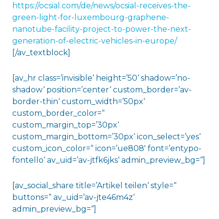
https://ocsial.com/de/news/ocsial-receives-the-
green-light-for-luxembourg-graphene-
nanotube-facility-project-to-power-the-next-
generation-of-electric-vehicles-in-europe/
[/av_textblock]
[av_hr class=’invisible‘ height=’50‘ shadow=’no-
shadow‘ position=’center‘ custom_border=’av-
border-thin‘ custom_width=’50px‘
custom_border_color=“
custom_margin_top=’30px‘
custom_margin_bottom=’30px‘ icon_select=’yes‘
custom_icon_color=“ icon=’ue808′ font=’entypo-
fontello‘ av_uid=’av-jtfk6jks‘ admin_preview_bg=“]
[av_social_share title=’Artikel teilen‘ style=“
buttons=“ av_uid=’av-jte46m4z‘
admin_preview_bg=“]