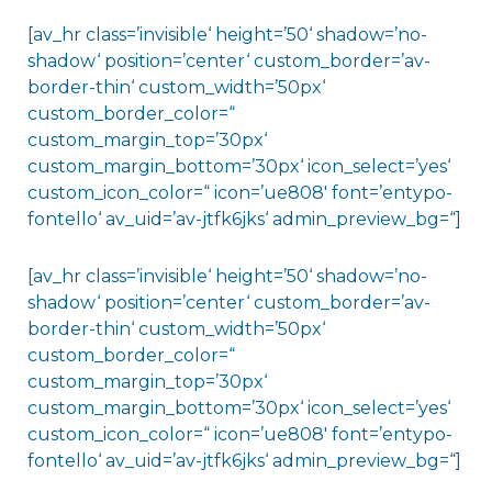
[av_hr class=’invisible‘ height=’50‘ shadow=’no-
shadow‘ position=’center‘ custom_border=’av-
border-thin‘ custom_width=’50px‘
custom_border_color=“
custom_margin_top=’30px‘
custom_margin_bottom=’30px‘ icon_select=’yes‘
custom_icon_color=“ icon=’ue808′ font=’entypo-
fontello‘ av_uid=’av-jtfk6jks‘ admin_preview_bg=“]
[av_hr class=’invisible‘ height=’50‘ shadow=’no-
shadow‘ position=’center‘ custom_border=’av-
border-thin‘ custom_width=’50px‘
custom_border_color=“
custom_margin_top=’30px‘
custom_margin_bottom=’30px‘ icon_select=’yes‘
custom_icon_color=“ icon=’ue808′ font=’entypo-
fontello‘ av_uid=’av-jtfk6jks‘ admin_preview_bg=“]