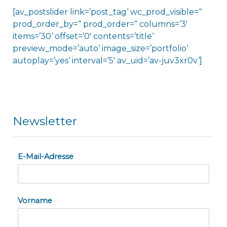
[av_postslider link=’post_tag‘ wc_prod_visible=“
prod_order_by=“ prod_order=“ columns=’3′
items=’30‘ offset=’0′ contents=’title‘
preview_mode=’auto‘ image_size=’portfolio‘
autoplay=’yes‘ interval=’5′ av_uid=’av-juv3xr0v‘]
Newsletter
E-Mail-Adresse
Vorname