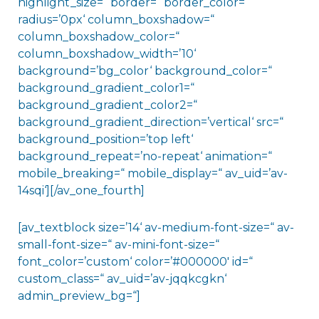
highlight_size=“ border=“ border_color=“
radius=’0px‘ column_boxshadow=“
column_boxshadow_color=“
column_boxshadow_width=’10‘
background=’bg_color‘ background_color=“
background_gradient_color1=“
background_gradient_color2=“
background_gradient_direction=’vertical‘ src=“
background_position=’top left‘
background_repeat=’no-repeat‘ animation=“
mobile_breaking=“ mobile_display=“ av_uid=’av-
14sqi‘][/av_one_fourth]
[av_textblock size=’14‘ av-medium-font-size=“ av-
small-font-size=“ av-mini-font-size=“
font_color=’custom‘ color=’#000000′ id=“
custom_class=“ av_uid=’av-jqqkcgkn‘
admin_preview_bg=“]