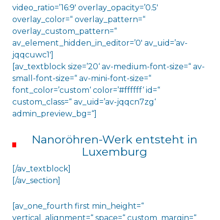
video_ratio=’16:9′ overlay_opacity=’0.5′
overlay_color=“ overlay_pattern=“
overlay_custom_pattern=“
av_element_hidden_in_editor=’0′ av_uid=’av-
jqqcuwc1′]
[av_textblock size=’20‘ av-medium-font-size=“ av-
small-font-size=“ av-mini-font-size=“
font_color=’custom‘ color=’#ffffff‘ id=“
custom_class=“ av_uid=’av-jqqcn7zg‘
admin_preview_bg=“]
Nanoröhren-Werk entsteht in
Luxemburg
[/av_textblock]
[/av_section]
[av_one_fourth first min_height=“
vertical_alignment=“ space=“ custom_margin=“