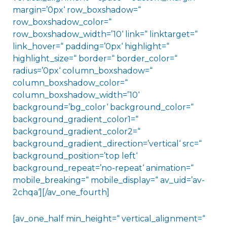
margin=’0px‘ row_boxshadow=“
row_boxshadow_color=“
row_boxshadow_width=’10‘ link=“ linktarget=“
link_hover=“ padding=’0px‘ highlight=“
highlight_size=“ border=“ border_color=“
radius=’0px‘ column_boxshadow=“
column_boxshadow_color=“
column_boxshadow_width=’10‘
background=’bg_color‘ background_color=“
background_gradient_color1=“
background_gradient_color2=“
background_gradient_direction=’vertical‘ src=“
background_position=’top left‘
background_repeat=’no-repeat‘ animation=“
mobile_breaking=“ mobile_display=“ av_uid=’av-
2chqa‘][/av_one_fourth]
[av_one_half min_height=“ vertical_alignment=“