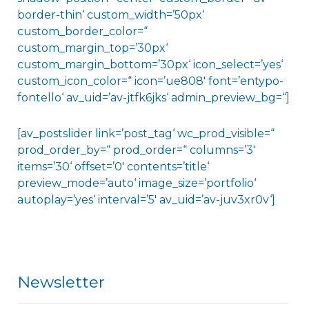
border-thin‘ custom_width=’50px‘
custom_border_color=“
custom_margin_top=’30px‘
custom_margin_bottom=’30px‘ icon_select=’yes‘
custom_icon_color=“ icon=’ue808′ font=’entypo-
fontello‘ av_uid=’av-jtfk6jks‘ admin_preview_bg=“]
[av_postslider link=’post_tag‘ wc_prod_visible=“
prod_order_by=“ prod_order=“ columns=’3′
items=’30‘ offset=’0′ contents=’title‘
preview_mode=’auto‘ image_size=’portfolio‘
autoplay=’yes‘ interval=’5′ av_uid=’av-juv3xr0v‘]
Newsletter