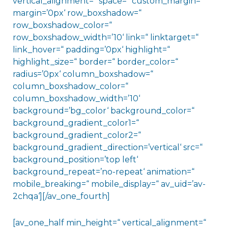
vertical_alignment=“ space=“ custom_margin=“
margin=’0px‘ row_boxshadow=“
row_boxshadow_color=“
row_boxshadow_width=’10‘ link=“ linktarget=“
link_hover=“ padding=’0px‘ highlight=“
highlight_size=“ border=“ border_color=“
radius=’0px‘ column_boxshadow=“
column_boxshadow_color=“
column_boxshadow_width=’10‘
background=’bg_color‘ background_color=“
background_gradient_color1=“
background_gradient_color2=“
background_gradient_direction=’vertical‘ src=“
background_position=’top left‘
background_repeat=’no-repeat‘ animation=“
mobile_breaking=“ mobile_display=“ av_uid=’av-
2chqa‘][/av_one_fourth]
[av_one_half min_height=“ vertical_alignment=“