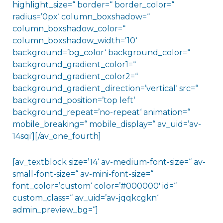
highlight_size=“ border=“ border_color=“
radius=’0px‘ column_boxshadow=“
column_boxshadow_color=“
column_boxshadow_width=’10‘
background=’bg_color‘ background_color=“
background_gradient_color1=“
background_gradient_color2=“
background_gradient_direction=’vertical‘ src=“
background_position=’top left‘
background_repeat=’no-repeat‘ animation=“
mobile_breaking=“ mobile_display=“ av_uid=’av-
14sqi‘][/av_one_fourth]
[av_textblock size=’14‘ av-medium-font-size=“ av-
small-font-size=“ av-mini-font-size=“
font_color=’custom‘ color=’#000000′ id=“
custom_class=“ av_uid=’av-jqqkcgkn‘
admin_preview_bg=“]