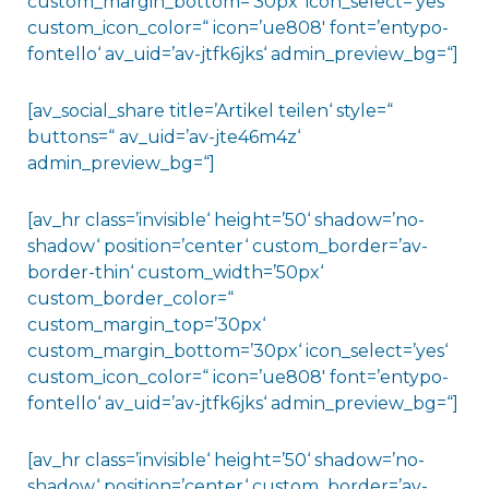
custom_margin_bottom=’30px‘ icon_select=’yes‘
custom_icon_color=“ icon=’ue808′ font=’entypo-
fontello‘ av_uid=’av-jtfk6jks‘ admin_preview_bg=“]
[av_social_share title=’Artikel teilen‘ style=“
buttons=“ av_uid=’av-jte46m4z‘
admin_preview_bg=“]
[av_hr class=’invisible‘ height=’50‘ shadow=’no-
shadow‘ position=’center‘ custom_border=’av-
border-thin‘ custom_width=’50px‘
custom_border_color=“
custom_margin_top=’30px‘
custom_margin_bottom=’30px‘ icon_select=’yes‘
custom_icon_color=“ icon=’ue808′ font=’entypo-
fontello‘ av_uid=’av-jtfk6jks‘ admin_preview_bg=“]
[av_hr class=’invisible‘ height=’50‘ shadow=’no-
shadow‘ position=’center‘ custom_border=’av-