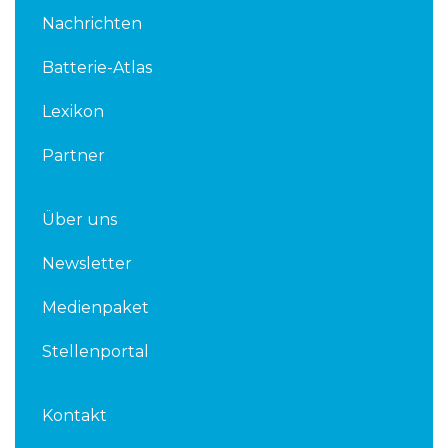
k
t
Nachrichten
e
t
d
e
Batterie-Atlas
i
r
n
Lexikon
Partner
Über uns
Newsletter
Medienpaket
Stellenportal
Kontakt