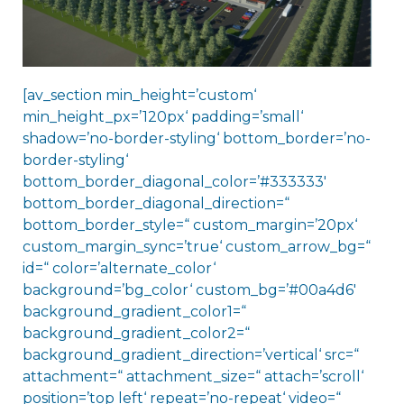
[av_section min_height=’custom‘
min_height_px=’120px‘ padding=’small‘
shadow=’no-border-styling‘ bottom_border=’no-
border-styling‘
bottom_border_diagonal_color=’#333333′
bottom_border_diagonal_direction=“
bottom_border_style=“ custom_margin=’20px‘
custom_margin_sync=’true‘ custom_arrow_bg=“
id=“ color=’alternate_color‘
background=’bg_color‘ custom_bg=’#00a4d6′
background_gradient_color1=“
background_gradient_color2=“
background_gradient_direction=’vertical‘ src=“
attachment=“ attachment_size=“ attach=’scroll‘
position=’top left‘ repeat=’no-repeat‘ video=“