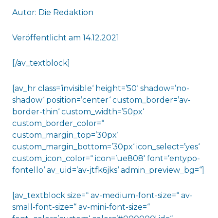
Autor: Die Redaktion
Veröffentlicht am 14.12.2021
[/av_textblock]
[av_hr class=’invisible‘ height=’50‘ shadow=’no-
shadow‘ position=’center‘ custom_border=’av-
border-thin‘ custom_width=’50px‘
custom_border_color=“
custom_margin_top=’30px‘
custom_margin_bottom=’30px‘ icon_select=’yes‘
custom_icon_color=“ icon=’ue808′ font=’entypo-
fontello‘ av_uid=’av-jtfk6jks‘ admin_preview_bg=“]
[av_textblock size=“ av-medium-font-size=“ av-
small-font-size=“ av-mini-font-size=“