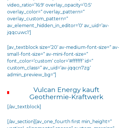
video_ratio=’16:9′ overlay_opacity=’0.5′
overlay_color=“ overlay_pattern=“
overlay_custom_pattern=“
av_element_hidden_in_editor=’0′ av_uid=’av-
jqqcuwc1′]
[av_textblock size=’20‘ av-medium-font-size=“ av-
small-font-size=“ av-mini-font-size=“
font_color=’custom‘ color=’#ffffff‘ id=“
custom_class=“ av_uid=’av-jqqcn7zg‘
admin_preview_bg=“]
Vulcan Energy kauft
Geothermie-Kraftwerk
[/av_textblock]
[/av_section][av_one_fourth first min_height=“