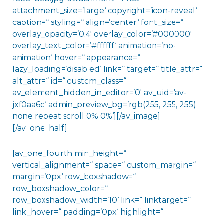
attachment_size=’large‘ copyright=’icon-reveal‘
caption=“ styling=“ align=’center‘ font_size=“
overlay_opacity=’0.4′ overlay_color=’#000000′
overlay_text_color=’#ffffff‘ animation=’no-
animation‘ hover=“ appearance=“
lazy_loading=’disabled‘ link=“ target=“ title_attr=“
alt_attr=“ id=“ custom_class=“
av_element_hidden_in_editor=’0′ av_uid=’av-
jxf0aa6o‘ admin_preview_bg=’rgb(255, 255, 255)
none repeat scroll 0% 0%‘][/av_image]
[/av_one_half]
[av_one_fourth min_height=“
vertical_alignment=“ space=“ custom_margin=“
margin=’0px‘ row_boxshadow=“
row_boxshadow_color=“
row_boxshadow_width=’10‘ link=“ linktarget=“
link_hover=“ padding=’0px‘ highlight=“