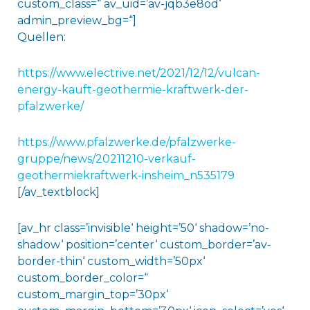
custom_class=“ av_uid=’av-jqb3e8od‘
admin_preview_bg=“]
Quellen:
https://www.electrive.net/2021/12/12/vulcan-
energy-kauft-geothermie-kraftwerk-der-
pfalzwerke/
https://www.pfalzwerke.de/pfalzwerke-
gruppe/news/20211210-verkauf-
geothermiekraftwerk-insheim_n535179
[/av_textblock]
[av_hr class=’invisible‘ height=’50‘ shadow=’no-
shadow‘ position=’center‘ custom_border=’av-
border-thin‘ custom_width=’50px‘
custom_border_color=“
custom_margin_top=’30px‘