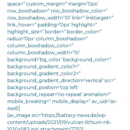
space=“ custom_margin=“ margin=’0px‘
row_boxshadow=“ row_boxshadow_color=“
row_boxshadow_width=’10‘ link=“ linktarget=“
link_hover=“ padding=’0px‘ highlight=“
highlight_size=“ border=“ border_color=“
radius=’0px‘ column_boxshadow=“
column_boxshadow_color=“
column_boxshadow_width=’10‘
background=’bg_color‘ background_color=“
background_gradient_color1=“
background_gradient_color2=“
background_gradient_direction=’vertical‘ src=“
background_position=’top left‘
background_repeat=’no-repeat‘ animation=“
mobile_breaking=“ mobile_display=“ av_uid=’av-
4so6′]
[av_image src=’https://battery-news.de/wp-
content/uploads/2021/09/vulcan-lithium-nb-
1030×583.jpg‘ attachment=’7753′