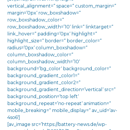
vertical_alignment=“ space=“ custom_margin=“
margin=’0px‘ row_boxshadow=“
row_boxshadow_color=“
row_boxshadow_width=’10‘ link=“ linktarget=“
link_hover=“ padding=’0px‘ highlight=“
highlight_size=“ border=“ border_color=“
radius=’0px‘ column_boxshadow=“
column_boxshadow_color=“
column_boxshadow_width=’10‘
background=’bg_color‘ background_color=“
background_gradient_color1=“
background_gradient_color2=“
background_gradient_direction=’vertical‘ src=“
background_position=’top left‘
background_repeat=’no-repeat‘ animation=“
mobile_breaking=“ mobile_display=“ av_uid=’av-
4so6′]
[av_image src=’https://battery-news.de/wp-