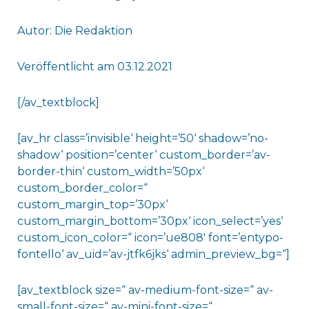
Autor: Die Redaktion
Veröffentlicht am 03.12.2021
[/av_textblock]
[av_hr class=’invisible‘ height=’50‘ shadow=’no-
shadow‘ position=’center‘ custom_border=’av-
border-thin‘ custom_width=’50px‘
custom_border_color=“
custom_margin_top=’30px‘
custom_margin_bottom=’30px‘ icon_select=’yes‘
custom_icon_color=“ icon=’ue808′ font=’entypo-
fontello‘ av_uid=’av-jtfk6jks‘ admin_preview_bg=“]
[av_textblock size=“ av-medium-font-size=“ av-
small-font-size=“ av-mini-font-size=“