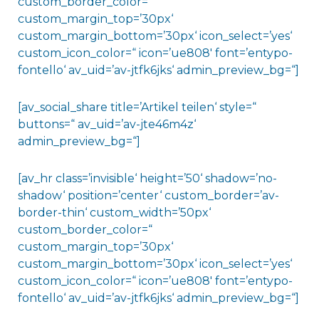
custom_border_color=“
custom_margin_top=’30px‘
custom_margin_bottom=’30px‘ icon_select=’yes‘
custom_icon_color=“ icon=’ue808′ font=’entypo-
fontello‘ av_uid=’av-jtfk6jks‘ admin_preview_bg=“]
[av_social_share title=’Artikel teilen‘ style=“
buttons=“ av_uid=’av-jte46m4z‘
admin_preview_bg=“]
[av_hr class=’invisible‘ height=’50‘ shadow=’no-
shadow‘ position=’center‘ custom_border=’av-
border-thin‘ custom_width=’50px‘
custom_border_color=“
custom_margin_top=’30px‘
custom_margin_bottom=’30px‘ icon_select=’yes‘
custom_icon_color=“ icon=’ue808′ font=’entypo-
fontello‘ av_uid=’av-jtfk6jks‘ admin_preview_bg=“]