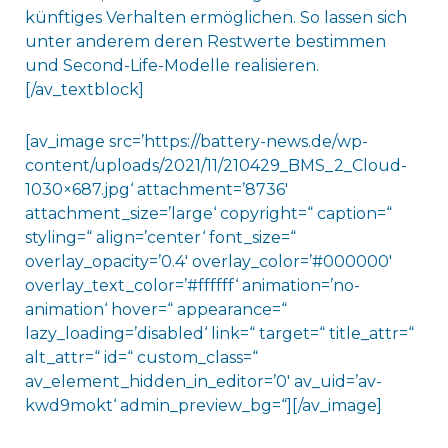
künftiges Verhalten ermöglichen. So lassen sich
unter anderem deren Restwerte bestimmen
und Second-Life-Modelle realisieren.
[/av_textblock]
[av_image src=’https://battery-news.de/wp-
content/uploads/2021/11/210429_BMS_2_Cloud-
1030×687.jpg‘ attachment=’8736′
attachment_size=’large‘ copyright=“ caption=“
styling=“ align=’center‘ font_size=“
overlay_opacity=’0.4′ overlay_color=’#000000′
overlay_text_color=’#ffffff‘ animation=’no-
animation‘ hover=“ appearance=“
lazy_loading=’disabled‘ link=“ target=“ title_attr=“
alt_attr=“ id=“ custom_class=“
av_element_hidden_in_editor=’0′ av_uid=’av-
kwd9mokt‘ admin_preview_bg=“][/av_image]