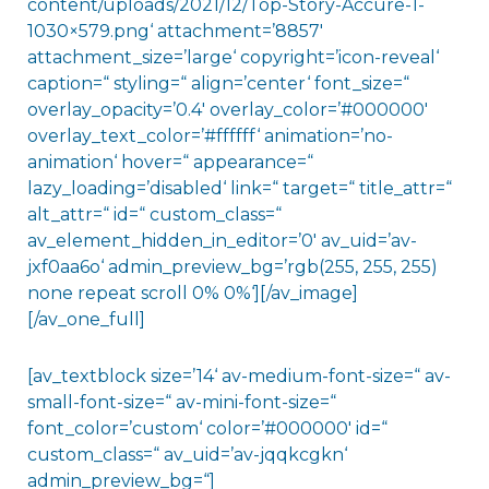
content/uploads/2021/12/Top-Story-Accure-1-
1030×579.png‘ attachment=’8857′
attachment_size=’large‘ copyright=’icon-reveal‘
caption=“ styling=“ align=’center‘ font_size=“
overlay_opacity=’0.4′ overlay_color=’#000000′
overlay_text_color=’#ffffff‘ animation=’no-
animation‘ hover=“ appearance=“
lazy_loading=’disabled‘ link=“ target=“ title_attr=“
alt_attr=“ id=“ custom_class=“
av_element_hidden_in_editor=’0′ av_uid=’av-
jxf0aa6o‘ admin_preview_bg=’rgb(255, 255, 255)
none repeat scroll 0% 0%‘][/av_image]
[/av_one_full]
[av_textblock size=’14‘ av-medium-font-size=“ av-
small-font-size=“ av-mini-font-size=“
font_color=’custom‘ color=’#000000′ id=“
custom_class=“ av_uid=’av-jqqkcgkn‘
admin_preview_bg=“]