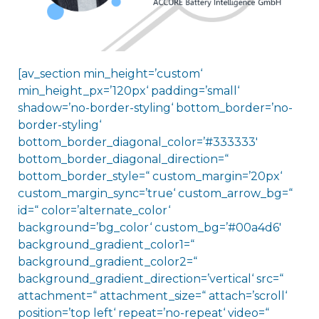
[av_section min_height=’custom‘
min_height_px=’120px‘ padding=’small‘
shadow=’no-border-styling‘ bottom_border=’no-
border-styling‘
bottom_border_diagonal_color=’#333333′
bottom_border_diagonal_direction=“
bottom_border_style=“ custom_margin=’20px‘
custom_margin_sync=’true‘ custom_arrow_bg=“
id=“ color=’alternate_color‘
background=’bg_color‘ custom_bg=’#00a4d6′
background_gradient_color1=“
background_gradient_color2=“
background_gradient_direction=’vertical‘ src=“
attachment=“ attachment_size=“ attach=’scroll‘
position=’top left‘ repeat=’no-repeat‘ video=“