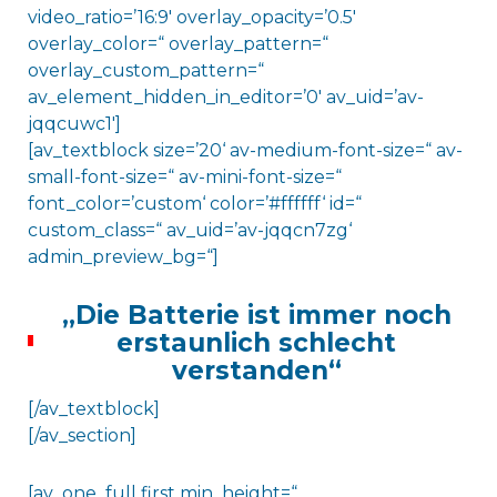
video_ratio=’16:9′ overlay_opacity=’0.5′
overlay_color=“ overlay_pattern=“
overlay_custom_pattern=“
av_element_hidden_in_editor=’0′ av_uid=’av-
jqqcuwc1′]
[av_textblock size=’20‘ av-medium-font-size=“ av-
small-font-size=“ av-mini-font-size=“
font_color=’custom‘ color=’#ffffff‘ id=“
custom_class=“ av_uid=’av-jqqcn7zg‘
admin_preview_bg=“]
„Die Batterie ist immer noch
erstaunlich schlecht
verstanden“
[/av_textblock]
[/av_section]
[av_one_full first min_height=“