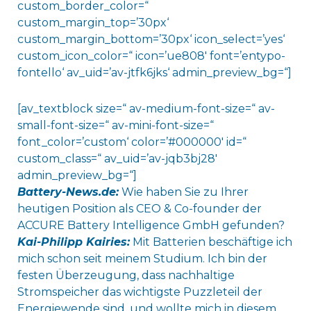
custom_border_color=“
custom_margin_top=’30px‘
custom_margin_bottom=’30px‘ icon_select=’yes‘
custom_icon_color=“ icon=’ue808′ font=’entypo-
fontello‘ av_uid=’av-jtfk6jks‘ admin_preview_bg=“]
[av_textblock size=“ av-medium-font-size=“ av-
small-font-size=“ av-mini-font-size=“
font_color=’custom‘ color=’#000000′ id=“
custom_class=“ av_uid=’av-jqb3bj28′
admin_preview_bg=“]
Battery-News.de:
Wie haben Sie zu Ihrer
heutigen Position als CEO & Co-founder der
ACCURE Battery Intelligence GmbH gefunden?
Kai-Philipp Kairies:
Mit Batterien beschäftige ich
mich schon seit meinem Studium. Ich bin der
festen Überzeugung, dass nachhaltige
Stromspeicher das wichtigste Puzzleteil der
Energiewende sind, und wollte mich in diesem