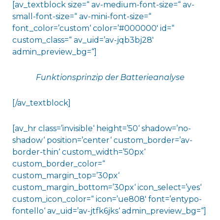
[av_textblock size=“ av-medium-font-size=“ av-
small-font-size=“ av-mini-font-size=“
font_color=’custom‘ color=’#000000′ id=“
custom_class=“ av_uid=’av-jqb3bj28′
admin_preview_bg=“]
Funktionsprinzip der Batterieanalyse
[/av_textblock]
[av_hr class=’invisible‘ height=’50‘ shadow=’no-
shadow‘ position=’center‘ custom_border=’av-
border-thin‘ custom_width=’50px‘
custom_border_color=“
custom_margin_top=’30px‘
custom_margin_bottom=’30px‘ icon_select=’yes‘
custom_icon_color=“ icon=’ue808′ font=’entypo-
fontello‘ av_uid=’av-jtfk6jks‘ admin_preview_bg=“]