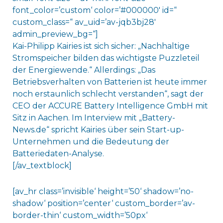
font_color=’custom‘ color=’#000000′ id=“
custom_class=“ av_uid=’av-jqb3bj28′
admin_preview_bg=“]
Kai-Philipp Kairies ist sich sicher: „Nachhaltige
Stromspeicher bilden das wichtigste Puzzleteil
der Energiewende.“ Allerdings: „Das
Betriebsverhalten von Batterien ist heute immer
noch erstaunlich schlecht verstanden“, sagt der
CEO der ACCURE Battery Intelligence GmbH mit
Sitz in Aachen. Im Interview mit „Battery-
News.de“ spricht Kairies über sein Start-up-
Unternehmen und die Bedeutung der
Batteriedaten-Analyse.
[/av_textblock]
[av_hr class=’invisible‘ height=’50‘ shadow=’no-
shadow‘ position=’center‘ custom_border=’av-
border-thin‘ custom_width=’50px‘