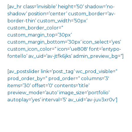
[av_hr class=’invisible‘ height=’50‘ shadow=’no-
shadow‘ position=’center‘ custom_border=’av-
border-thin‘ custom_width=’50px‘
custom_border_color=“
custom_margin_top=’30px‘
custom_margin_bottom=’30px‘ icon_select=’yes‘
custom_icon_color=“ icon=’ue808′ font=’entypo-
fontello‘ av_uid=’av-jtfk6jks‘ admin_preview_bg=“]
[av_postslider link=’post_tag‘ wc_prod_visible=“
prod_order_by=“ prod_order=“ columns=’3′
items=’30‘ offset=’0′ contents=’title‘
preview_mode=’auto‘ image_size=’portfolio‘
autoplay=’yes‘ interval=’5′ av_uid=’av-juv3xr0v‘]