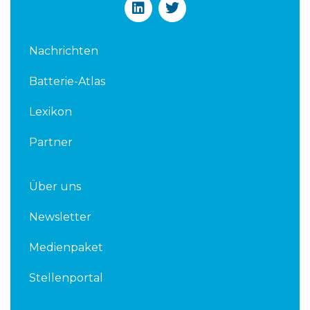
L
T
i
w
n
i
k
t
Nachrichten
e
t
d
e
Batterie-Atlas
i
r
n
Lexikon
Partner
Über uns
Newsletter
Medienpaket
Stellenportal