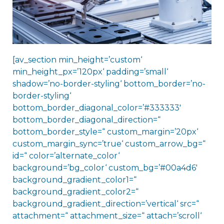
[av_section min_height=’custom‘
min_height_px=’120px‘ padding=’small‘
shadow=’no-border-styling‘ bottom_border=’no-
border-styling‘
bottom_border_diagonal_color=’#333333′
bottom_border_diagonal_direction=“
bottom_border_style=“ custom_margin=’20px‘
custom_margin_sync=’true‘ custom_arrow_bg=“
id=“ color=’alternate_color‘
background=’bg_color‘ custom_bg=’#00a4d6′
background_gradient_color1=“
background_gradient_color2=“
background_gradient_direction=’vertical‘ src=“
attachment=“ attachment_size=“ attach=’scroll‘