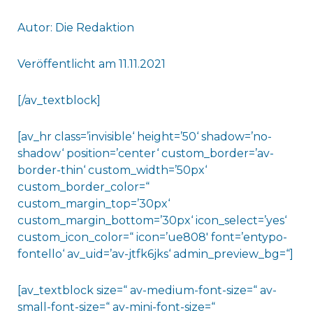
Autor: Die Redaktion
Veröffentlicht am 11.11.2021
[/av_textblock]
[av_hr class=’invisible‘ height=’50‘ shadow=’no-
shadow‘ position=’center‘ custom_border=’av-
border-thin‘ custom_width=’50px‘
custom_border_color=“
custom_margin_top=’30px‘
custom_margin_bottom=’30px‘ icon_select=’yes‘
custom_icon_color=“ icon=’ue808′ font=’entypo-
fontello‘ av_uid=’av-jtfk6jks‘ admin_preview_bg=“]
[av_textblock size=“ av-medium-font-size=“ av-
small-font-size=“ av-mini-font-size=“