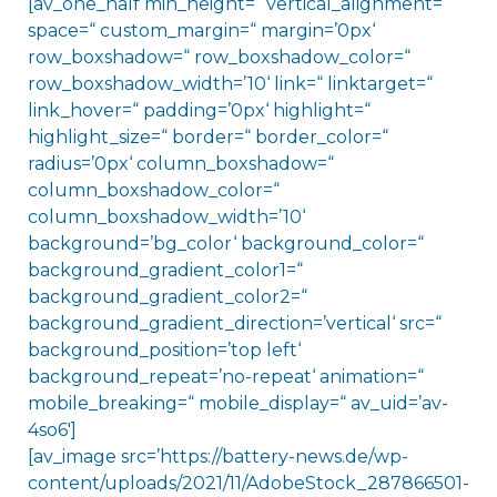
[av_one_half min_height=“ vertical_alignment=“
space=“ custom_margin=“ margin=’0px‘
row_boxshadow=“ row_boxshadow_color=“
row_boxshadow_width=’10‘ link=“ linktarget=“
link_hover=“ padding=’0px‘ highlight=“
highlight_size=“ border=“ border_color=“
radius=’0px‘ column_boxshadow=“
column_boxshadow_color=“
column_boxshadow_width=’10‘
background=’bg_color‘ background_color=“
background_gradient_color1=“
background_gradient_color2=“
background_gradient_direction=’vertical‘ src=“
background_position=’top left‘
background_repeat=’no-repeat‘ animation=“
mobile_breaking=“ mobile_display=“ av_uid=’av-
4so6′]
[av_image src=’https://battery-news.de/wp-
content/uploads/2021/11/AdobeStock_287866501-