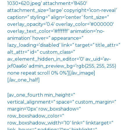
1030×620.jpeg‘ attachment=’8450′
attachment_size=’large‘ copyright=’icon-reveal‘
caption=“ styling=“ align=’center‘ font_size=“
overlay_opacity=’0.4′ overlay_color=’#000000′
overlay_text_color=’#ffffff‘ animation=’no-
animation‘ hover=“ appearance=“
lazy_loading=’disabled‘ link=“ target=“ title_attr=“
alt_attr=“ id=“ custom_class=“
av_element_hidden_in_editor=’0′ av_uid=’av-
jxf0aa6o‘ admin_preview_bg=’rgb(255, 255, 255)
none repeat scroll 0% 0%‘][/av_image]
[/av_one_half]
[av_one_fourth min_height=“
vertical_alignment=“ space=“ custom_margin=“
margin=’0px‘ row_boxshadow=“
row_boxshadow_color=“
row_boxshadow_width=’10‘ link=“ linktarget=“
link_hover=“ padding=’0px‘ highlight=“