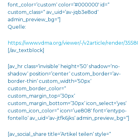
font_color=’custom‘ color=’#000000′ id=“
custom_class=“ av_uid=’av-jqb3e8od‘
admin_preview_bg=“]
Quelle:
https://www.vdma.org/viewer/-/v2article/render/3558
[/av_textblock]
[av_hr class=’invisible‘ height=’50‘ shadow=’no-
shadow‘ position=’center‘ custom_border=’av-
border-thin‘ custom_width=’50px‘
custom_border_color=“
custom_margin_top=’30px‘
custom_margin_bottom=’30px‘ icon_select=’yes‘
custom_icon_color=“ icon=’ue808′ font=’entypo-
fontello‘ av_uid=’av-jtfk6jks‘ admin_preview_bg=“]
[av_social_share title=’Artikel teilen‘ style=“