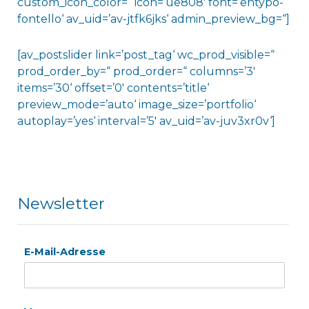
custom_icon_color=“ icon=’ue808′ font=’entypo-
fontello‘ av_uid=’av-jtfk6jks‘ admin_preview_bg=“]
[av_postslider link=’post_tag‘ wc_prod_visible=“
prod_order_by=“ prod_order=“ columns=’3′
items=’30‘ offset=’0′ contents=’title‘
preview_mode=’auto‘ image_size=’portfolio‘
autoplay=’yes‘ interval=’5′ av_uid=’av-juv3xr0v‘]
Newsletter
E-Mail-Adresse