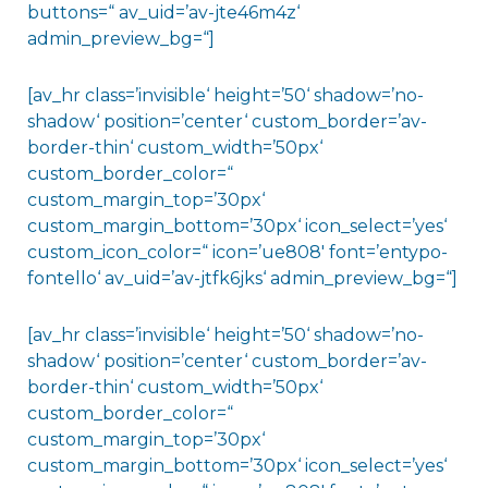
buttons=“ av_uid=’av-jte46m4z‘
admin_preview_bg=“]
[av_hr class=’invisible‘ height=’50‘ shadow=’no-
shadow‘ position=’center‘ custom_border=’av-
border-thin‘ custom_width=’50px‘
custom_border_color=“
custom_margin_top=’30px‘
custom_margin_bottom=’30px‘ icon_select=’yes‘
custom_icon_color=“ icon=’ue808′ font=’entypo-
fontello‘ av_uid=’av-jtfk6jks‘ admin_preview_bg=“]
[av_hr class=’invisible‘ height=’50‘ shadow=’no-
shadow‘ position=’center‘ custom_border=’av-
border-thin‘ custom_width=’50px‘
custom_border_color=“
custom_margin_top=’30px‘
custom_margin_bottom=’30px‘ icon_select=’yes‘