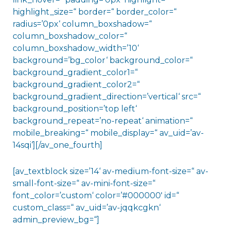
highlight_size=“ border=“ border_color=“
radius=’0px‘ column_boxshadow=“
column_boxshadow_color=“
column_boxshadow_width=’10‘
background=’bg_color‘ background_color=“
background_gradient_color1=“
background_gradient_color2=“
background_gradient_direction=’vertical‘ src=“
background_position=’top left‘
background_repeat=’no-repeat‘ animation=“
mobile_breaking=“ mobile_display=“ av_uid=’av-
14sqi‘][/av_one_fourth]
[av_textblock size=’14‘ av-medium-font-size=“ av-
small-font-size=“ av-mini-font-size=“
font_color=’custom‘ color=’#000000′ id=“
custom_class=“ av_uid=’av-jqqkcgkn‘
admin_preview_bg=“]