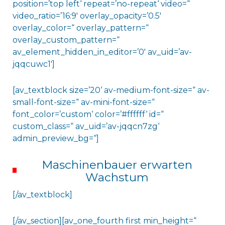
position=’top left‘ repeat=’no-repeat‘ video=“
video_ratio=’16:9′ overlay_opacity=’0.5′
overlay_color=“ overlay_pattern=“
overlay_custom_pattern=“
av_element_hidden_in_editor=’0′ av_uid=’av-
jqqcuwc1′]
[av_textblock size=’20‘ av-medium-font-size=“ av-
small-font-size=“ av-mini-font-size=“
font_color=’custom‘ color=’#ffffff‘ id=“
custom_class=“ av_uid=’av-jqqcn7zg‘
admin_preview_bg=“]
Maschinenbauer erwarten
Wachstum
[/av_textblock]
[/av_section][av_one_fourth first min_height=“