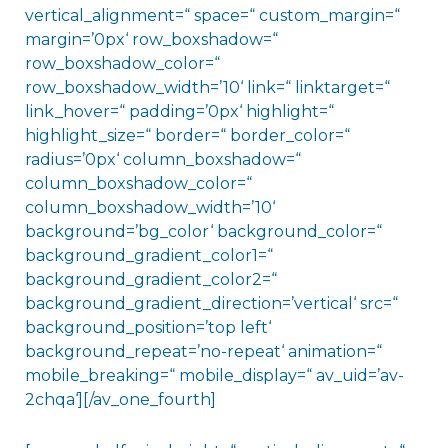
vertical_alignment=“ space=“ custom_margin=“
margin=’0px‘ row_boxshadow=“
row_boxshadow_color=“
row_boxshadow_width=’10‘ link=“ linktarget=“
link_hover=“ padding=’0px‘ highlight=“
highlight_size=“ border=“ border_color=“
radius=’0px‘ column_boxshadow=“
column_boxshadow_color=“
column_boxshadow_width=’10‘
background=’bg_color‘ background_color=“
background_gradient_color1=“
background_gradient_color2=“
background_gradient_direction=’vertical‘ src=“
background_position=’top left‘
background_repeat=’no-repeat‘ animation=“
mobile_breaking=“ mobile_display=“ av_uid=’av-
2chqa‘][/av_one_fourth]