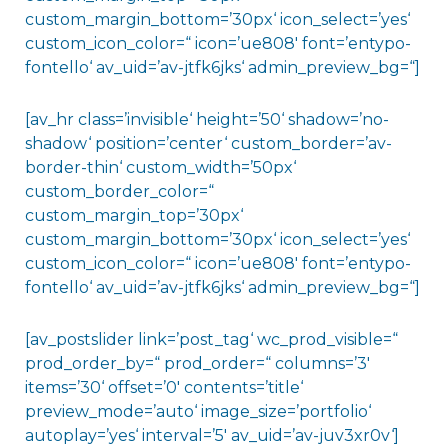
custom_margin_bottom=’30px‘ icon_select=’yes‘
custom_icon_color=“ icon=’ue808′ font=’entypo-
fontello‘ av_uid=’av-jtfk6jks‘ admin_preview_bg=“]
[av_hr class=’invisible‘ height=’50‘ shadow=’no-
shadow‘ position=’center‘ custom_border=’av-
border-thin‘ custom_width=’50px‘
custom_border_color=“
custom_margin_top=’30px‘
custom_margin_bottom=’30px‘ icon_select=’yes‘
custom_icon_color=“ icon=’ue808′ font=’entypo-
fontello‘ av_uid=’av-jtfk6jks‘ admin_preview_bg=“]
[av_postslider link=’post_tag‘ wc_prod_visible=“
prod_order_by=“ prod_order=“ columns=’3′
items=’30‘ offset=’0′ contents=’title‘
preview_mode=’auto‘ image_size=’portfolio‘
autoplay=’yes‘ interval=’5′ av_uid=’av-juv3xr0v‘]