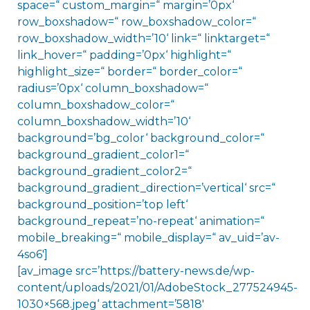
space=“ custom_margin=“ margin=’0px‘
row_boxshadow=“ row_boxshadow_color=“
row_boxshadow_width=’10‘ link=“ linktarget=“
link_hover=“ padding=’0px‘ highlight=“
highlight_size=“ border=“ border_color=“
radius=’0px‘ column_boxshadow=“
column_boxshadow_color=“
column_boxshadow_width=’10‘
background=’bg_color‘ background_color=“
background_gradient_color1=“
background_gradient_color2=“
background_gradient_direction=’vertical‘ src=“
background_position=’top left‘
background_repeat=’no-repeat‘ animation=“
mobile_breaking=“ mobile_display=“ av_uid=’av-
4so6′]
[av_image src=’https://battery-news.de/wp-
content/uploads/2021/01/AdobeStock_277524945-
1030×568.jpeg‘ attachment=’5818′