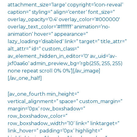
attachment_size=’large‘ copyright=’icon-reveal‘
caption=“ styling=“ align=’center‘ font_size=“
overlay_opacity=’0.4′ overlay_color=’#000000′
overlay_text_color=’#ffffff‘ animation=’no-
animation‘ hover=“ appearance=“
lazy_loading=’disabled‘ link=“ target=“ title_attr=“
alt_attr=“ id=“ custom_class=“
av_element_hidden_in_editor=’0′ av_uid=’av-
jxf0aa6o‘ admin_preview_bg=’rgb(255, 255, 255)
none repeat scroll 0% 0%‘][/av_image]
[/av_one_half]
[av_one_fourth min_height=“
vertical_alignment=“ space=“ custom_margin=“
margin=’0px‘ row_boxshadow=“
row_boxshadow_color=“
row_boxshadow_width=’10‘ link=“ linktarget=“
link_hover=“ padding=’0px‘ highlight=“