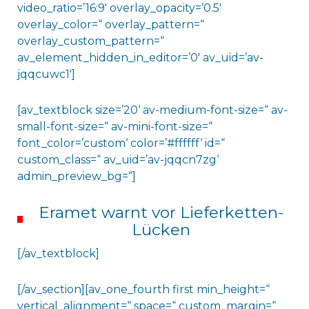
video_ratio=’16:9′ overlay_opacity=’0.5′
overlay_color=“ overlay_pattern=“
overlay_custom_pattern=“
av_element_hidden_in_editor=’0′ av_uid=’av-
jqqcuwc1′]
[av_textblock size=’20‘ av-medium-font-size=“ av-
small-font-size=“ av-mini-font-size=“
font_color=’custom‘ color=’#ffffff‘ id=“
custom_class=“ av_uid=’av-jqqcn7zg‘
admin_preview_bg=“]
Eramet warnt vor Lieferketten-
Lücken
[/av_textblock]
[/av_section][av_one_fourth first min_height=“
vertical_alignment=“ space=“ custom_margin=“