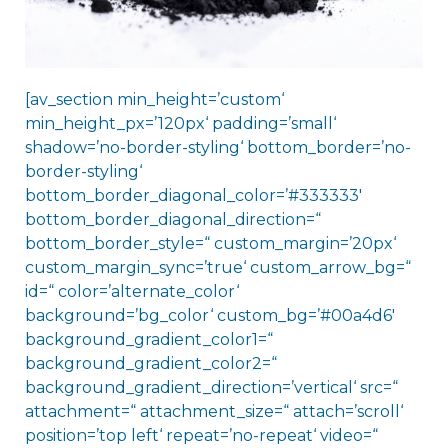
[av_section min_height=’custom‘
min_height_px=’120px‘ padding=’small‘
shadow=’no-border-styling‘ bottom_border=’no-
border-styling‘
bottom_border_diagonal_color=’#333333′
bottom_border_diagonal_direction=“
bottom_border_style=“ custom_margin=’20px‘
custom_margin_sync=’true‘ custom_arrow_bg=“
id=“ color=’alternate_color‘
background=’bg_color‘ custom_bg=’#00a4d6′
background_gradient_color1=“
background_gradient_color2=“
background_gradient_direction=’vertical‘ src=“
attachment=“ attachment_size=“ attach=’scroll‘
position=’top left‘ repeat=’no-repeat‘ video=“