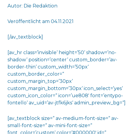
Autor: Die Redaktion
Veröffentlicht am 04.11.2021
[/av_textblock]
[av_hr class=’invisible‘ height=’50‘ shadow=’no-
shadow‘ position=’center‘ custom_border=’av-
border-thin‘ custom_width=’50px‘
custom_border_color=“
custom_margin_top=’30px‘
custom_margin_bottom=’30px‘ icon_select=’yes‘
custom_icon_color=“ icon=’ue808′ font=’entypo-
fontello‘ av_uid=’av-jtfk6jks‘ admin_preview_bg=“]
[av_textblock size=“ av-medium-font-size=“ av-
small-font-size=“ av-mini-font-size=“
font_color=’custom‘ color=’#000000′ id=“