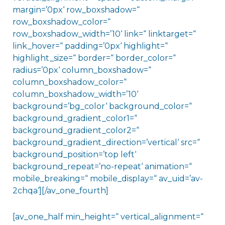
margin=’0px‘ row_boxshadow=“
row_boxshadow_color=“
row_boxshadow_width=’10‘ link=“ linktarget=“
link_hover=“ padding=’0px‘ highlight=“
highlight_size=“ border=“ border_color=“
radius=’0px‘ column_boxshadow=“
column_boxshadow_color=“
column_boxshadow_width=’10‘
background=’bg_color‘ background_color=“
background_gradient_color1=“
background_gradient_color2=“
background_gradient_direction=’vertical‘ src=“
background_position=’top left‘
background_repeat=’no-repeat‘ animation=“
mobile_breaking=“ mobile_display=“ av_uid=’av-
2chqa‘][/av_one_fourth]
[av_one_half min_height=“ vertical_alignment=“