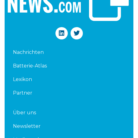
L
T
i
w
n
i
k
t
Nachrichten
e
t
d
e
Batterie-Atlas
i
r
n
Lexikon
Partner
Über uns
Newsletter