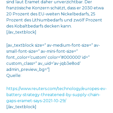
sind laut Eramet daher unverzichtbar. Der
französische Konzern schätzt, dass er 2030 etwa
20 Prozent des EU-weiten Nickelbedarfs, 25
Prozent des Lithiumbedarfs und zwölf Prozent
des Kobaltbedarfs decken kann.
[/av_textblock]
[av_textblock size=“ av-medium-font-size=“ av-
small-font-size=“ av-mini-font-size=“
font_color=’custom‘ color=’#000000′ id=“
custom_class=“ av_uid=’av-jqb3e8od‘
admin_preview_bg=“]
Quelle:
https://www.reuters.com/technology/europes-ev-
battery-strategy-threatened-by-supply-chain-
gaps-eramet-says-2021-10-29/
[/av_textblock]