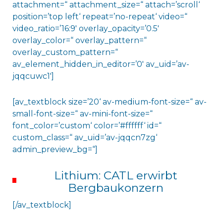
attachment=“ attachment_size=“ attach=’scroll‘
position=’top left‘ repeat=’no-repeat‘ video=“
video_ratio=’16:9′ overlay_opacity=’0.5′
overlay_color=“ overlay_pattern=“
overlay_custom_pattern=“
av_element_hidden_in_editor=’0′ av_uid=’av-
jqqcuwc1′]
[av_textblock size=’20‘ av-medium-font-size=“ av-
small-font-size=“ av-mini-font-size=“
font_color=’custom‘ color=’#ffffff‘ id=“
custom_class=“ av_uid=’av-jqqcn7zg‘
admin_preview_bg=“]
Lithium: CATL erwirbt
Bergbaukonzern
[/av_textblock]