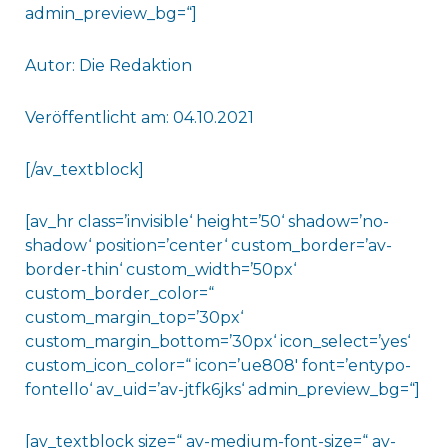
admin_preview_bg=“]
Autor: Die Redaktion
Veröffentlicht am: 04.10.2021
[/av_textblock]
[av_hr class=’invisible‘ height=’50‘ shadow=’no-
shadow‘ position=’center‘ custom_border=’av-
border-thin‘ custom_width=’50px‘
custom_border_color=“
custom_margin_top=’30px‘
custom_margin_bottom=’30px‘ icon_select=’yes‘
custom_icon_color=“ icon=’ue808′ font=’entypo-
fontello‘ av_uid=’av-jtfk6jks‘ admin_preview_bg=“]
[av_textblock size=“ av-medium-font-size=“ av-