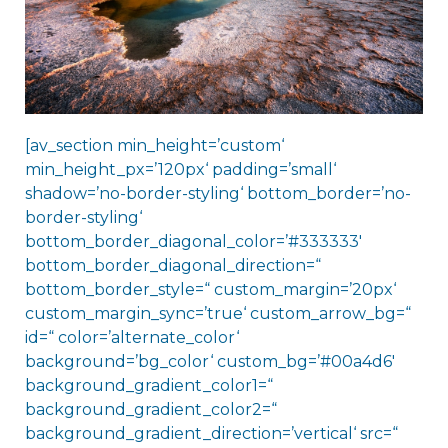
[av_section min_height=’custom‘
min_height_px=’120px‘ padding=’small‘
shadow=’no-border-styling‘ bottom_border=’no-
border-styling‘
bottom_border_diagonal_color=’#333333′
bottom_border_diagonal_direction=“
bottom_border_style=“ custom_margin=’20px‘
custom_margin_sync=’true‘ custom_arrow_bg=“
id=“ color=’alternate_color‘
background=’bg_color‘ custom_bg=’#00a4d6′
background_gradient_color1=“
background_gradient_color2=“
background_gradient_direction=’vertical‘ src=“