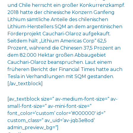
und Chile herrscht ein großer Konkurrenzkampf.
2018 hatte der chinesische Konzern Ganfeng
Lithium sämtliche Anteile des chilenischen
Lithium-Herstellers SQM an dem argentinischen
Förderprojekt Cauchari-Olaroz aufgekauft.
Seitdem hält „Lithium Americas Corp“ 62,5
Prozent, während die Chinesen 37,5 Prozent an
dem 82.000 Hektar großen Abbaugebiet
Cauchari-Olaroz beanspruchen. Laut einem
früheren Bericht der Financial Times hatte auch
Tesla in Verhandlungen mit SQM gestanden.
[/av_textblock]
[av_textblock size=“ av-medium-font-size=“ av-
small-font-size=“ av-mini-font-size=“
font_color=’custom‘ color=’#000000′ id=“
custom_class=“ av_uid=’av-jqb3e8od‘
admin_preview_bg=“]