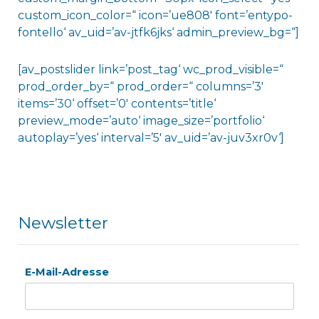
custom_icon_color=“ icon=’ue808′ font=’entypo-
fontello‘ av_uid=’av-jtfk6jks‘ admin_preview_bg=“]
[av_postslider link=’post_tag‘ wc_prod_visible=“
prod_order_by=“ prod_order=“ columns=’3′
items=’30‘ offset=’0′ contents=’title‘
preview_mode=’auto‘ image_size=’portfolio‘
autoplay=’yes‘ interval=’5′ av_uid=’av-juv3xr0v‘]
Newsletter
E-Mail-Adresse