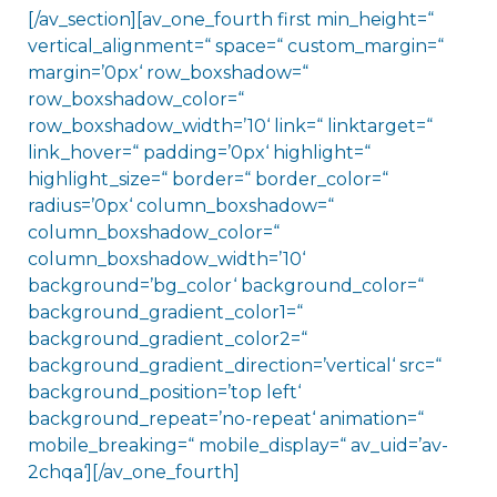
[/av_section][av_one_fourth first min_height=“
vertical_alignment=“ space=“ custom_margin=“
margin=’0px‘ row_boxshadow=“
row_boxshadow_color=“
row_boxshadow_width=’10‘ link=“ linktarget=“
link_hover=“ padding=’0px‘ highlight=“
highlight_size=“ border=“ border_color=“
radius=’0px‘ column_boxshadow=“
column_boxshadow_color=“
column_boxshadow_width=’10‘
background=’bg_color‘ background_color=“
background_gradient_color1=“
background_gradient_color2=“
background_gradient_direction=’vertical‘ src=“
background_position=’top left‘
background_repeat=’no-repeat‘ animation=“
mobile_breaking=“ mobile_display=“ av_uid=’av-
2chqa‘][/av_one_fourth]