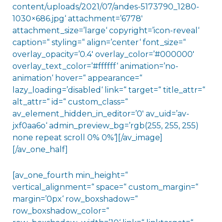
content/uploads/2021/07/andes-5173790_1280-
1030×686.jpg‘ attachment=’6778′
attachment_size=’large‘ copyright=’icon-reveal‘
caption=“ styling=“ align=’center‘ font_size=“
overlay_opacity=’0.4′ overlay_color=’#000000′
overlay_text_color=’#ffffff‘ animation=’no-
animation‘ hover=“ appearance=“
lazy_loading=’disabled‘ link=“ target=“ title_attr=“
alt_attr=“ id=“ custom_class=“
av_element_hidden_in_editor=’0′ av_uid=’av-
jxf0aa6o‘ admin_preview_bg=’rgb(255, 255, 255)
none repeat scroll 0% 0%‘][/av_image]
[/av_one_half]
[av_one_fourth min_height=“
vertical_alignment=“ space=“ custom_margin=“
margin=’0px‘ row_boxshadow=“
row_boxshadow_color=“