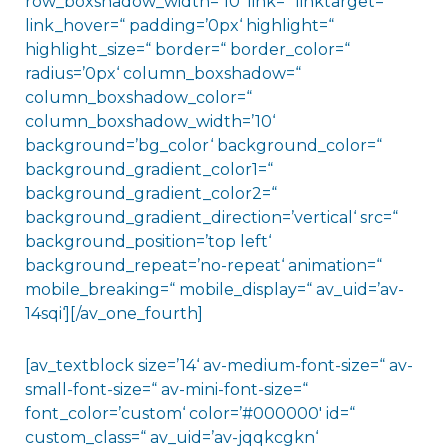
row_boxshadow_width=’10‘ link=“ linktarget=“
link_hover=“ padding=’0px‘ highlight=“
highlight_size=“ border=“ border_color=“
radius=’0px‘ column_boxshadow=“
column_boxshadow_color=“
column_boxshadow_width=’10‘
background=’bg_color‘ background_color=“
background_gradient_color1=“
background_gradient_color2=“
background_gradient_direction=’vertical‘ src=“
background_position=’top left‘
background_repeat=’no-repeat‘ animation=“
mobile_breaking=“ mobile_display=“ av_uid=’av-
14sqi‘][/av_one_fourth]
[av_textblock size=’14‘ av-medium-font-size=“ av-
small-font-size=“ av-mini-font-size=“
font_color=’custom‘ color=’#000000′ id=“
custom_class=“ av_uid=’av-jqqkcgkn‘