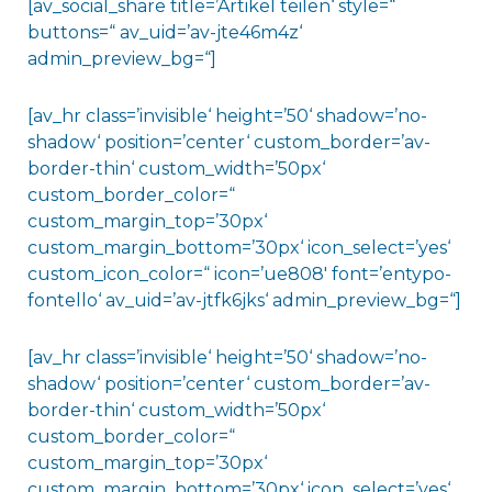
[av_social_share title=’Artikel teilen‘ style=“
buttons=“ av_uid=’av-jte46m4z‘
admin_preview_bg=“]
[av_hr class=’invisible‘ height=’50‘ shadow=’no-
shadow‘ position=’center‘ custom_border=’av-
border-thin‘ custom_width=’50px‘
custom_border_color=“
custom_margin_top=’30px‘
custom_margin_bottom=’30px‘ icon_select=’yes‘
custom_icon_color=“ icon=’ue808′ font=’entypo-
fontello‘ av_uid=’av-jtfk6jks‘ admin_preview_bg=“]
[av_hr class=’invisible‘ height=’50‘ shadow=’no-
shadow‘ position=’center‘ custom_border=’av-
border-thin‘ custom_width=’50px‘
custom_border_color=“
custom_margin_top=’30px‘
custom_margin_bottom=’30px‘ icon_select=’yes‘