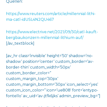
Quellen:
https://www.reuters.com/article/millennial-lithi-
ma-catl-idUSL4N2QU467
https://www.electrive.net/2021/09/30/catl-kauft-
bergbaukonzern-millennial-lithium-auf/
[/av_textblock]
[av_hr class=’invisible‘ height=’50‘ shadow=’no-
shadow‘ position=’center‘ custom_border=’av-
border-thin‘ custom_width=’50px‘
custom_border_color=“
custom_margin_top=’30px‘
custom_margin_bottom=’30px‘ icon_select=’yes‘
custom_icon_color=“ icon=’ue808′ font=’entypo-
fontello‘ av_uid=’av-jtfk6jks‘ admin_preview_bg=“]