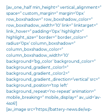
[av_one_half min_height=“ vertical_alignment=“
space=“ custom_margin=“ margin=’0px‘
row_boxshadow=“ row_boxshadow_color=“
row_boxshadow_width=’10‘ link=“ linktarget=“
link_hover=“ padding=’0px‘ highlight=“
highlight_size=“ border=“ border_color=“
radius=’0px‘ column_boxshadow=“
column_boxshadow_color=“
column_boxshadow_width=’10‘
background=’bg_color‘ background_color=“
background_gradient_color1=“
background_gradient_color2=“
background_gradient_direction=’vertical‘ src=“
background_position=’top left‘
background_repeat=’no-repeat‘ animation=“
mobile_breaking=“ mobile_display=“ av_uid=’av-
4so6′]
[av_image src=’https://battery-news.de/wp-