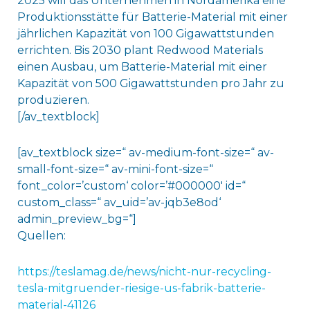
2025 will das Unternehmen in Nordamerika eine
Produktionsstätte für Batterie-Material mit einer
jährlichen Kapazität von 100 Gigawattstunden
errichten. Bis 2030 plant Redwood Materials
einen Ausbau, um Batterie-Material mit einer
Kapazität von 500 Gigawattstunden pro Jahr zu
produzieren.
[/av_textblock]
[av_textblock size=“ av-medium-font-size=“ av-
small-font-size=“ av-mini-font-size=“
font_color=’custom‘ color=’#000000′ id=“
custom_class=“ av_uid=’av-jqb3e8od‘
admin_preview_bg=“]
Quellen:
https://teslamag.de/news/nicht-nur-recycling-
tesla-mitgruender-riesige-us-fabrik-batterie-
material-41126