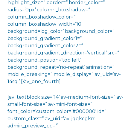
highlight_size=“ border=“ border_color=“
radius=’0px‘ column_boxshadow=“
column_boxshadow_color=“
column_boxshadow_width=’10‘
background=’bg_color‘ background_color=“
background_gradient_color1=“
background_gradient_color2=“
background_gradient_direction=’vertical‘ src=“
background_position=’top left‘
background_repeat=’no-repeat‘ animation=“
mobile_breaking=“ mobile_display=“ av_uid=’av-
14sqi‘][/av_one_fourth]
[av_textblock size=’14‘ av-medium-font-size=“ av-
small-font-size=“ av-mini-font-size=“
font_color=’custom‘ color=’#000000′ id=“
custom_class=“ av_uid=’av-jqqkcgkn‘
admin_preview_bg=“]