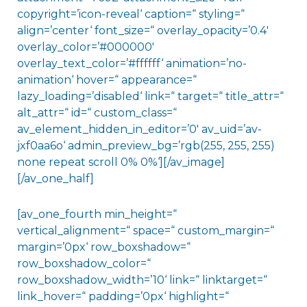
copyright=’icon-reveal‘ caption=“ styling=“
align=’center‘ font_size=“ overlay_opacity=’0.4′
overlay_color=’#000000′
overlay_text_color=’#ffffff‘ animation=’no-
animation‘ hover=“ appearance=“
lazy_loading=’disabled‘ link=“ target=“ title_attr=“
alt_attr=“ id=“ custom_class=“
av_element_hidden_in_editor=’0′ av_uid=’av-
jxf0aa6o‘ admin_preview_bg=’rgb(255, 255, 255)
none repeat scroll 0% 0%‘][/av_image]
[/av_one_half]
[av_one_fourth min_height=“
vertical_alignment=“ space=“ custom_margin=“
margin=’0px‘ row_boxshadow=“
row_boxshadow_color=“
row_boxshadow_width=’10‘ link=“ linktarget=“
link_hover=“ padding=’0px‘ highlight=“