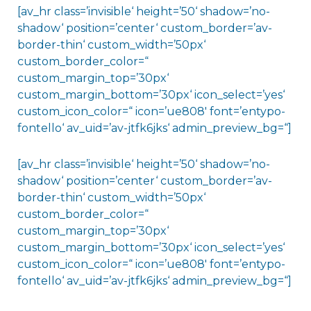
[av_hr class=’invisible‘ height=’50‘ shadow=’no-
shadow‘ position=’center‘ custom_border=’av-
border-thin‘ custom_width=’50px‘
custom_border_color=“
custom_margin_top=’30px‘
custom_margin_bottom=’30px‘ icon_select=’yes‘
custom_icon_color=“ icon=’ue808′ font=’entypo-
fontello‘ av_uid=’av-jtfk6jks‘ admin_preview_bg=“]
[av_hr class=’invisible‘ height=’50‘ shadow=’no-
shadow‘ position=’center‘ custom_border=’av-
border-thin‘ custom_width=’50px‘
custom_border_color=“
custom_margin_top=’30px‘
custom_margin_bottom=’30px‘ icon_select=’yes‘
custom_icon_color=“ icon=’ue808′ font=’entypo-
fontello‘ av_uid=’av-jtfk6jks‘ admin_preview_bg=“]