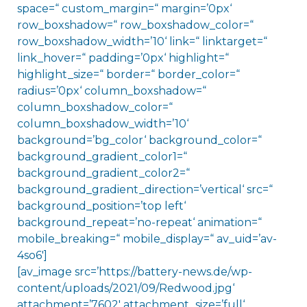
space=“ custom_margin=“ margin=’0px‘
row_boxshadow=“ row_boxshadow_color=“
row_boxshadow_width=’10‘ link=“ linktarget=“
link_hover=“ padding=’0px‘ highlight=“
highlight_size=“ border=“ border_color=“
radius=’0px‘ column_boxshadow=“
column_boxshadow_color=“
column_boxshadow_width=’10‘
background=’bg_color‘ background_color=“
background_gradient_color1=“
background_gradient_color2=“
background_gradient_direction=’vertical‘ src=“
background_position=’top left‘
background_repeat=’no-repeat‘ animation=“
mobile_breaking=“ mobile_display=“ av_uid=’av-
4so6′]
[av_image src=’https://battery-news.de/wp-
content/uploads/2021/09/Redwood.jpg‘
attachment=’7602′ attachment_size=’full‘