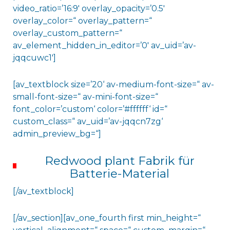
video_ratio=’16:9′ overlay_opacity=’0.5′
overlay_color=“ overlay_pattern=“
overlay_custom_pattern=“
av_element_hidden_in_editor=’0′ av_uid=’av-
jqqcuwc1′]
[av_textblock size=’20‘ av-medium-font-size=“ av-
small-font-size=“ av-mini-font-size=“
font_color=’custom‘ color=’#ffffff‘ id=“
custom_class=“ av_uid=’av-jqqcn7zg‘
admin_preview_bg=“]
Redwood plant Fabrik für
Batterie-Material
[/av_textblock]
[/av_section][av_one_fourth first min_height=“