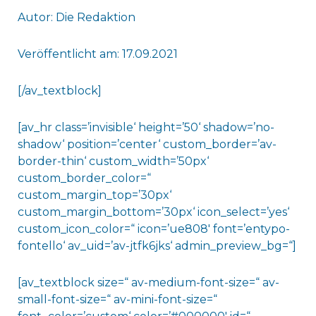
Autor: Die Redaktion
Veröffentlicht am: 17.09.2021
[/av_textblock]
[av_hr class=’invisible‘ height=’50‘ shadow=’no-
shadow‘ position=’center‘ custom_border=’av-
border-thin‘ custom_width=’50px‘
custom_border_color=“
custom_margin_top=’30px‘
custom_margin_bottom=’30px‘ icon_select=’yes‘
custom_icon_color=“ icon=’ue808′ font=’entypo-
fontello‘ av_uid=’av-jtfk6jks‘ admin_preview_bg=“]
[av_textblock size=“ av-medium-font-size=“ av-
small-font-size=“ av-mini-font-size=“