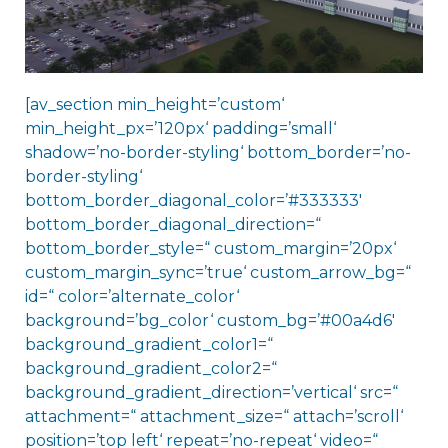
[av_section min_height=’custom‘
min_height_px=’120px‘ padding=’small‘
shadow=’no-border-styling‘ bottom_border=’no-
border-styling‘
bottom_border_diagonal_color=’#333333′
bottom_border_diagonal_direction=“
bottom_border_style=“ custom_margin=’20px‘
custom_margin_sync=’true‘ custom_arrow_bg=“
id=“ color=’alternate_color‘
background=’bg_color‘ custom_bg=’#00a4d6′
background_gradient_color1=“
background_gradient_color2=“
background_gradient_direction=’vertical‘ src=“
attachment=“ attachment_size=“ attach=’scroll‘
position=’top left‘ repeat=’no-repeat‘ video=“