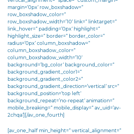
vertical_alignment=“ space=“ custom_margin=“
margin=’0px‘ row_boxshadow=“
row_boxshadow_color=“
row_boxshadow_width=’10‘ link=“ linktarget=“
link_hover=“ padding=’0px‘ highlight=“
highlight_size=“ border=“ border_color=“
radius=’0px‘ column_boxshadow=“
column_boxshadow_color=“
column_boxshadow_width=’10‘
background=’bg_color‘ background_color=“
background_gradient_color1=“
background_gradient_color2=“
background_gradient_direction=’vertical‘ src=“
background_position=’top left‘
background_repeat=’no-repeat‘ animation=“
mobile_breaking=“ mobile_display=“ av_uid=’av-
2chqa‘][/av_one_fourth]
[av_one_half min_height=“ vertical_alignment=“