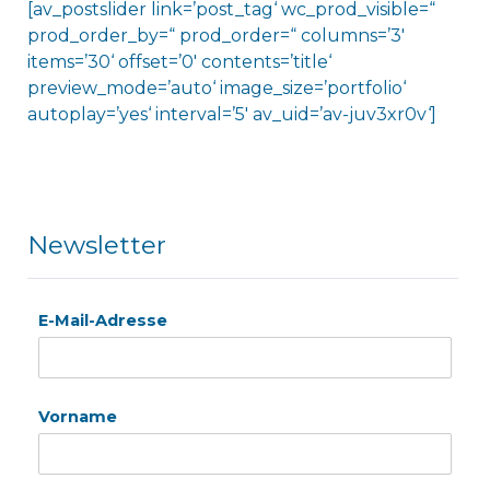
[av_postslider link=’post_tag‘ wc_prod_visible=“
prod_order_by=“ prod_order=“ columns=’3′
items=’30‘ offset=’0′ contents=’title‘
preview_mode=’auto‘ image_size=’portfolio‘
autoplay=’yes‘ interval=’5′ av_uid=’av-juv3xr0v‘]
Newsletter
E-Mail-Adresse
Vorname