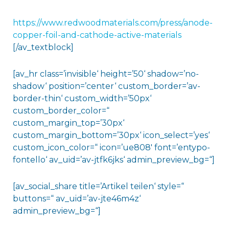
https://www.redwoodmaterials.com/press/anode-
copper-foil-and-cathode-active-materials
[/av_textblock]
[av_hr class=’invisible‘ height=’50‘ shadow=’no-
shadow‘ position=’center‘ custom_border=’av-
border-thin‘ custom_width=’50px‘
custom_border_color=“
custom_margin_top=’30px‘
custom_margin_bottom=’30px‘ icon_select=’yes‘
custom_icon_color=“ icon=’ue808′ font=’entypo-
fontello‘ av_uid=’av-jtfk6jks‘ admin_preview_bg=“]
[av_social_share title=’Artikel teilen‘ style=“
buttons=“ av_uid=’av-jte46m4z‘
admin_preview_bg=“]