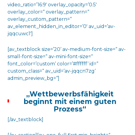
video_ratio=’16:9′ overlay_opacity=’0.5′
overlay_color=“ overlay_pattern=“
overlay_custom_pattern=“
av_element_hidden_in_editor=’0′ av_uid=’av-
jqqcuwc1′]
[av_textblock size=’20‘ av-medium-font-size=“ av-
small-font-size=“ av-mini-font-size=“
font_color=’custom‘ color=’#ffffff‘ id=“
custom_class=“ av_uid=’av-jqqcn7zg‘
admin_preview_bg=“]
„Wettbewerbsfähigkeit
beginnt mit einem guten
Prozess“
[/av_textblock]