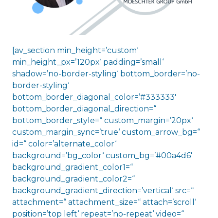
[av_section min_height=’custom‘
min_height_px=’120px‘ padding=’small‘
shadow=’no-border-styling‘ bottom_border=’no-
border-styling‘
bottom_border_diagonal_color=’#333333′
bottom_border_diagonal_direction=“
bottom_border_style=“ custom_margin=’20px‘
custom_margin_sync=’true‘ custom_arrow_bg=“
id=“ color=’alternate_color‘
background=’bg_color‘ custom_bg=’#00a4d6′
background_gradient_color1=“
background_gradient_color2=“
background_gradient_direction=’vertical‘ src=“
attachment=“ attachment_size=“ attach=’scroll‘
position=’top left‘ repeat=’no-repeat‘ video=“