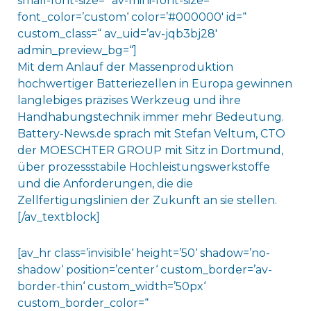
small-font-size=“ av-mini-font-size=“
font_color=’custom‘ color=’#000000′ id=“
custom_class=“ av_uid=’av-jqb3bj28′
admin_preview_bg=“]
Mit dem Anlauf der Massenproduktion
hochwertiger Batteriezellen in Europa gewinnen
langlebiges präzises Werkzeug und ihre
Handhabungstechnik immer mehr Bedeutung.
Battery-News.de sprach mit Stefan Veltum, CTO
der MOESCHTER GROUP mit Sitz in Dortmund,
über prozessstabile Hochleistungswerkstoffe
und die Anforderungen, die die
Zellfertigungslinien der Zukunft an sie stellen.
[/av_textblock]
[av_hr class=’invisible‘ height=’50‘ shadow=’no-
shadow‘ position=’center‘ custom_border=’av-
border-thin‘ custom_width=’50px‘
custom_border_color=“