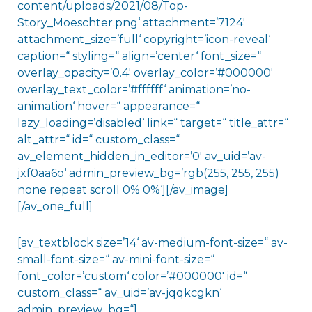
content/uploads/2021/08/Top-
Story_Moeschter.png‘ attachment=’7124′
attachment_size=’full‘ copyright=’icon-reveal‘
caption=“ styling=“ align=’center‘ font_size=“
overlay_opacity=’0.4′ overlay_color=’#000000′
overlay_text_color=’#ffffff‘ animation=’no-
animation‘ hover=“ appearance=“
lazy_loading=’disabled‘ link=“ target=“ title_attr=“
alt_attr=“ id=“ custom_class=“
av_element_hidden_in_editor=’0′ av_uid=’av-
jxf0aa6o‘ admin_preview_bg=’rgb(255, 255, 255)
none repeat scroll 0% 0%‘][/av_image]
[/av_one_full]
[av_textblock size=’14‘ av-medium-font-size=“ av-
small-font-size=“ av-mini-font-size=“
font_color=’custom‘ color=’#000000′ id=“
custom_class=“ av_uid=’av-jqqkcgkn‘
admin_preview_bg=“]