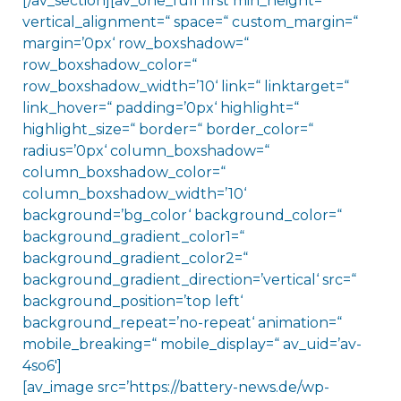
[/av_section][av_one_full first min_height=“
vertical_alignment=“ space=“ custom_margin=“
margin=’0px‘ row_boxshadow=“
row_boxshadow_color=“
row_boxshadow_width=’10‘ link=“ linktarget=“
link_hover=“ padding=’0px‘ highlight=“
highlight_size=“ border=“ border_color=“
radius=’0px‘ column_boxshadow=“
column_boxshadow_color=“
column_boxshadow_width=’10‘
background=’bg_color‘ background_color=“
background_gradient_color1=“
background_gradient_color2=“
background_gradient_direction=’vertical‘ src=“
background_position=’top left‘
background_repeat=’no-repeat‘ animation=“
mobile_breaking=“ mobile_display=“ av_uid=’av-
4so6′]
[av_image src=’https://battery-news.de/wp-