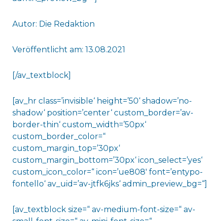
Autor: Die Redaktion
Veröffentlicht am: 13.08.2021
[/av_textblock]
[av_hr class=’invisible‘ height=’50‘ shadow=’no-
shadow‘ position=’center‘ custom_border=’av-
border-thin‘ custom_width=’50px‘
custom_border_color=“
custom_margin_top=’30px‘
custom_margin_bottom=’30px‘ icon_select=’yes‘
custom_icon_color=“ icon=’ue808′ font=’entypo-
fontello‘ av_uid=’av-jtfk6jks‘ admin_preview_bg=“]
[av_textblock size=“ av-medium-font-size=“ av-