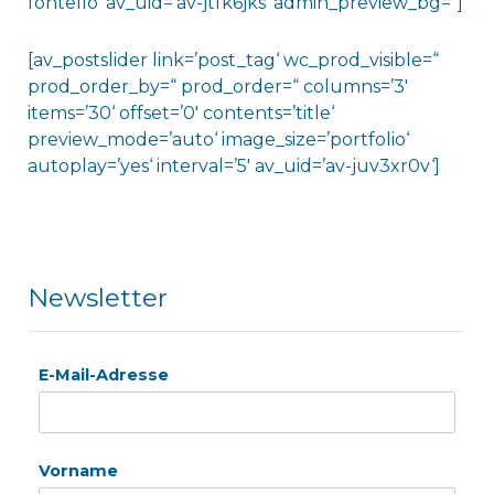
fontello‘ av_uid=’av-jtfk6jks‘ admin_preview_bg=“]
[av_postslider link=’post_tag‘ wc_prod_visible=“
prod_order_by=“ prod_order=“ columns=’3′
items=’30‘ offset=’0′ contents=’title‘
preview_mode=’auto‘ image_size=’portfolio‘
autoplay=’yes‘ interval=’5′ av_uid=’av-juv3xr0v‘]
Newsletter
E-Mail-Adresse
Vorname