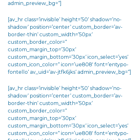
admin_preview_bg=“]
[av_hr class=’invisible‘ height=’50‘ shadow=’no-
shadow‘ position=’center‘ custom_border=’av-
border-thin‘ custom_width=’50px‘
custom_border_color=“
custom_margin_top=’30px‘
custom_margin_bottom=’30px‘ icon_select=’yes‘
custom_icon_color=“ icon=’ue808′ font=’entypo-
fontello‘ av_uid=’av-jtfk6jks‘ admin_preview_bg=“]
[av_hr class=’invisible‘ height=’50‘ shadow=’no-
shadow‘ position=’center‘ custom_border=’av-
border-thin‘ custom_width=’50px‘
custom_border_color=“
custom_margin_top=’30px‘
custom_margin_bottom=’30px‘ icon_select=’yes‘
custom_icon_color=“ icon=’ue808′ font=’entypo-