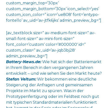
custom_margin_top=’30px‘
custom_margin_bottom=’30px‘ icon_select=’yes‘
custom_icon_color=“ icon=’ue808′ font=’entypo-
fontello‘ av_uid=’av-jtfk6jks‘ admin_preview_bg=“]
[av_textblock size=“ av-medium-font-size=“ av-
small-font-size=“ av-mini-font-size=“
font_color=’custom‘ color=’#000000′ id=“
custom_class=“ av_uid=’av-jqb3bj28′
admin_preview_bg=“]
Battery-News.de:
Wie hat sich der Batteriemarkt
in Ihrem Bereich in den vergangenen Jahren
entwickelt – und wie sehen Sie den Markt heute?
Stefan Veltum:
Wir bekommen eine deutliche
Steigerung der Anfragen und gemeinsamen
Projekte im Markt zu spüren. Was in der
Prototypenfertigung oder im Feldtest noch gut
mit typischen Standardmaterialien funktioniert