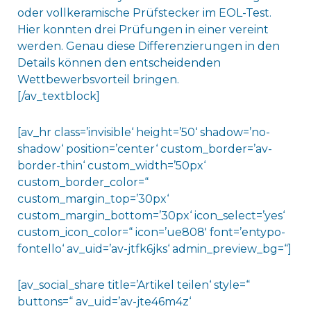
oder vollkeramische Prüfstecker im EOL-Test.
Hier konnten drei Prüfungen in einer vereint
werden. Genau diese Differenzierungen in den
Details können den entscheidenden
Wettbewerbsvorteil bringen.
[/av_textblock]
[av_hr class=’invisible‘ height=’50‘ shadow=’no-
shadow‘ position=’center‘ custom_border=’av-
border-thin‘ custom_width=’50px‘
custom_border_color=“
custom_margin_top=’30px‘
custom_margin_bottom=’30px‘ icon_select=’yes‘
custom_icon_color=“ icon=’ue808′ font=’entypo-
fontello‘ av_uid=’av-jtfk6jks‘ admin_preview_bg=“]
[av_social_share title=’Artikel teilen‘ style=“
buttons=“ av_uid=’av-jte46m4z‘