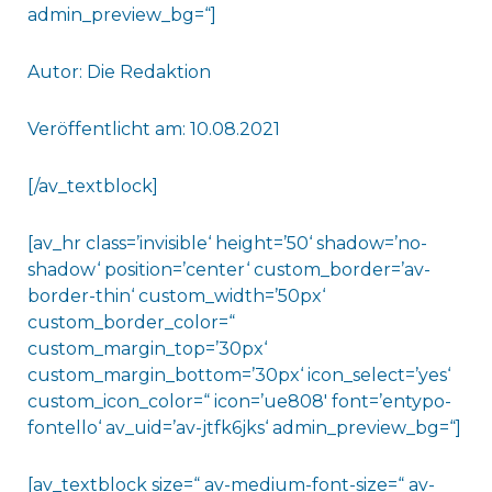
admin_preview_bg=“]
Autor: Die Redaktion
Veröffentlicht am: 10.08.2021
[/av_textblock]
[av_hr class=’invisible‘ height=’50‘ shadow=’no-
shadow‘ position=’center‘ custom_border=’av-
border-thin‘ custom_width=’50px‘
custom_border_color=“
custom_margin_top=’30px‘
custom_margin_bottom=’30px‘ icon_select=’yes‘
custom_icon_color=“ icon=’ue808′ font=’entypo-
fontello‘ av_uid=’av-jtfk6jks‘ admin_preview_bg=“]
[av_textblock size=“ av-medium-font-size=“ av-