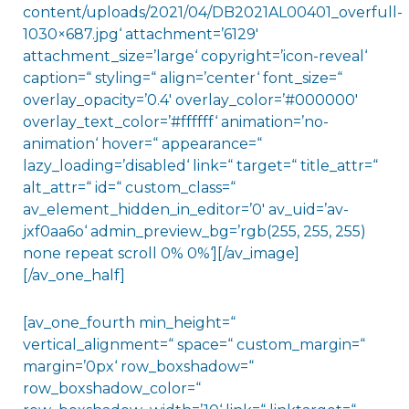
content/uploads/2021/04/DB2021AL00401_overfull-
1030×687.jpg‘ attachment=’6129′
attachment_size=’large‘ copyright=’icon-reveal‘
caption=“ styling=“ align=’center‘ font_size=“
overlay_opacity=’0.4′ overlay_color=’#000000′
overlay_text_color=’#ffffff‘ animation=’no-
animation‘ hover=“ appearance=“
lazy_loading=’disabled‘ link=“ target=“ title_attr=“
alt_attr=“ id=“ custom_class=“
av_element_hidden_in_editor=’0′ av_uid=’av-
jxf0aa6o‘ admin_preview_bg=’rgb(255, 255, 255)
none repeat scroll 0% 0%‘][/av_image]
[/av_one_half]
[av_one_fourth min_height=“
vertical_alignment=“ space=“ custom_margin=“
margin=’0px‘ row_boxshadow=“
row_boxshadow_color=“