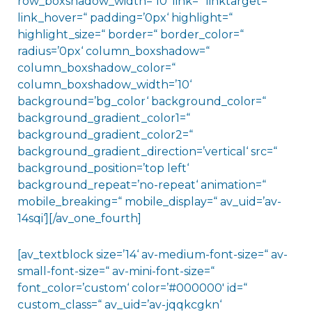
row_boxshadow_width=’10‘ link=“ linktarget=“
link_hover=“ padding=’0px‘ highlight=“
highlight_size=“ border=“ border_color=“
radius=’0px‘ column_boxshadow=“
column_boxshadow_color=“
column_boxshadow_width=’10‘
background=’bg_color‘ background_color=“
background_gradient_color1=“
background_gradient_color2=“
background_gradient_direction=’vertical‘ src=“
background_position=’top left‘
background_repeat=’no-repeat‘ animation=“
mobile_breaking=“ mobile_display=“ av_uid=’av-
14sqi‘][/av_one_fourth]
[av_textblock size=’14‘ av-medium-font-size=“ av-
small-font-size=“ av-mini-font-size=“
font_color=’custom‘ color=’#000000′ id=“
custom_class=“ av_uid=’av-jqqkcgkn‘