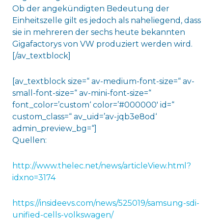
Ob der angekündigten Bedeutung der
Einheitszelle gilt es jedoch als naheliegend, dass
sie in mehreren der sechs heute bekannten
Gigafactorys von VW produziert werden wird.
[/av_textblock]
[av_textblock size=“ av-medium-font-size=“ av-
small-font-size=“ av-mini-font-size=“
font_color=’custom‘ color=’#000000′ id=“
custom_class=“ av_uid=’av-jqb3e8od‘
admin_preview_bg=“]
Quellen:
http://www.thelec.net/news/articleView.html?
idxno=3174
https://insideevs.com/news/525019/samsung-sdi-
unified-cells-volkswagen/