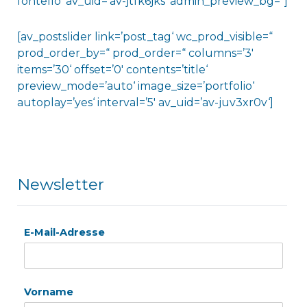
fontello‘ av_uid=’av-jtfk6jks‘ admin_preview_bg=“]
[av_postslider link=’post_tag‘ wc_prod_visible=“
prod_order_by=“ prod_order=“ columns=’3′
items=’30‘ offset=’0′ contents=’title‘
preview_mode=’auto‘ image_size=’portfolio‘
autoplay=’yes‘ interval=’5′ av_uid=’av-juv3xr0v‘]
Newsletter
E-Mail-Adresse
Vorname