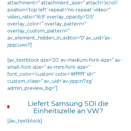
attachment=“ attachment_size=“ attach=’scroll‘
position=’top left‘ repeat=’no-repeat‘ video=“
video_ratio=’16:9′ overlay_opacity=’0.5′
overlay_color=“ overlay_pattern=“
overlay_custom_pattern=“
av_element_hidden_in_editor=’0′ av_uid=’av-
jqqcuwc1′]
[av_textblock size=’20‘ av-medium-font-size=“ av-
small-font-size=“ av-mini-font-size=“
font_color=’custom‘ color=’#ffffff‘ id=“
custom_class=“ av_uid=’av-jqqcn7zg‘
admin_preview_bg=“]
Liefert Samsung SDI die
Einheitszelle an VW?
[/av_textblock]