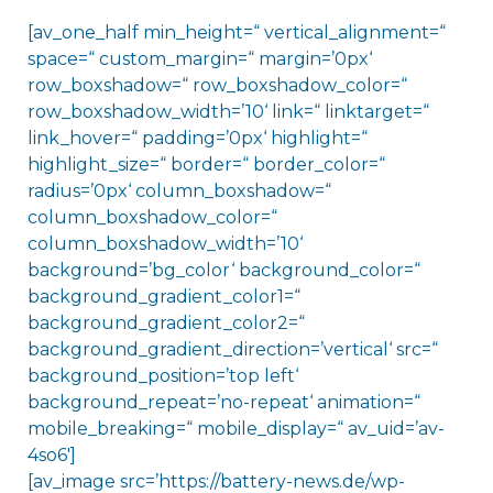
[av_one_half min_height=“ vertical_alignment=“
space=“ custom_margin=“ margin=’0px‘
row_boxshadow=“ row_boxshadow_color=“
row_boxshadow_width=’10‘ link=“ linktarget=“
link_hover=“ padding=’0px‘ highlight=“
highlight_size=“ border=“ border_color=“
radius=’0px‘ column_boxshadow=“
column_boxshadow_color=“
column_boxshadow_width=’10‘
background=’bg_color‘ background_color=“
background_gradient_color1=“
background_gradient_color2=“
background_gradient_direction=’vertical‘ src=“
background_position=’top left‘
background_repeat=’no-repeat‘ animation=“
mobile_breaking=“ mobile_display=“ av_uid=’av-
4so6′]
[av_image src=’https://battery-news.de/wp-