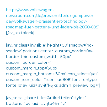
https://www.volkswagen-
newsroom.com/de/pressemitteilungen/power-
day-volkswagen-praesentiert-technology-
roadmap-fuer-batterie-und-laden-bis-2030-6891
[/av_textblock]
[av_hr class=’invisible‘ height=’50‘ shadow=’no-
shadow‘ position=’center‘ custom_border=’av-
border-thin‘ custom_width=’50px‘
custom_border_color=“
custom_margin_top=’30px‘
custom_margin_bottom=’30px‘ icon_select=’yes‘
custom_icon_color=“ icon=’ue808′ font=’entypo-
fontello‘ av_uid=’av-jtfk6jks‘ admin_preview_bg=“]
[av_social_share title=’Artikel teilen‘ style=“
buttons=“ av_uid=’av-jte46m4z‘