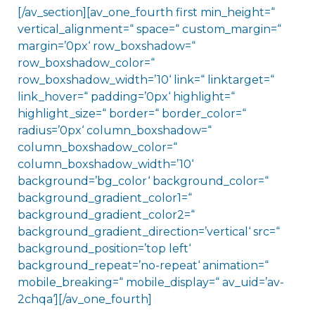
[/av_section][av_one_fourth first min_height=“
vertical_alignment=“ space=“ custom_margin=“
margin=’0px‘ row_boxshadow=“
row_boxshadow_color=“
row_boxshadow_width=’10‘ link=“ linktarget=“
link_hover=“ padding=’0px‘ highlight=“
highlight_size=“ border=“ border_color=“
radius=’0px‘ column_boxshadow=“
column_boxshadow_color=“
column_boxshadow_width=’10‘
background=’bg_color‘ background_color=“
background_gradient_color1=“
background_gradient_color2=“
background_gradient_direction=’vertical‘ src=“
background_position=’top left‘
background_repeat=’no-repeat‘ animation=“
mobile_breaking=“ mobile_display=“ av_uid=’av-
2chqa‘][/av_one_fourth]