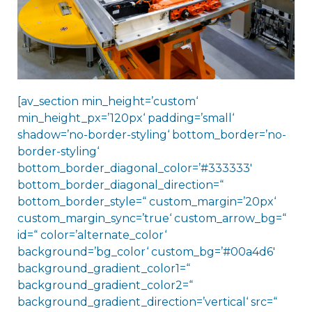
[av_section min_height=’custom‘
min_height_px=’120px‘ padding=’small‘
shadow=’no-border-styling‘ bottom_border=’no-
border-styling‘
bottom_border_diagonal_color=’#333333′
bottom_border_diagonal_direction=“
bottom_border_style=“ custom_margin=’20px‘
custom_margin_sync=’true‘ custom_arrow_bg=“
id=“ color=’alternate_color‘
background=’bg_color‘ custom_bg=’#00a4d6′
background_gradient_color1=“
background_gradient_color2=“
background_gradient_direction=’vertical‘ src=“