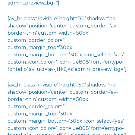
admin_preview_bg=“]
[av_hr class=’invisible‘ height=’50‘ shadow=’no-
shadow‘ position=’center‘ custom_border=’av-
border-thin‘ custom_width=’50px‘
custom_border_color=“
custom_margin_top=’30px‘
custom_margin_bottom=’30px‘ icon_select=’yes‘
custom_icon_color=“ icon=’ue808′ font=’entypo-
fontello‘ av_uid=’av-jtfk6jks‘ admin_preview_bg=“]
[av_hr class=’invisible‘ height=’50‘ shadow=’no-
shadow‘ position=’center‘ custom_border=’av-
border-thin‘ custom_width=’50px‘
custom_border_color=“
custom_margin_top=’30px‘
custom_margin_bottom=’30px‘ icon_select=’yes‘
custom_icon_color=“ icon=’ue808′ font=’entypo-