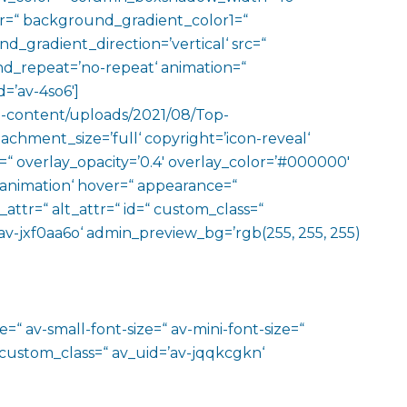
=“ background_gradient_color1=“
gradient_direction=’vertical‘ src=“
nd_repeat=’no-repeat‘ animation=“
=’av-4so6′]
p-content/uploads/2021/08/Top-
chment_size=’full‘ copyright=’icon-reveal‘
ze=“ overlay_opacity=’0.4′ overlay_color=’#000000′
o-animation‘ hover=“ appearance=“
e_attr=“ alt_attr=“ id=“ custom_class=“
av-jxf0aa6o‘ admin_preview_bg=’rgb(255, 255, 255)
=“ av-small-font-size=“ av-mini-font-size=“
 custom_class=“ av_uid=’av-jqqkcgkn‘