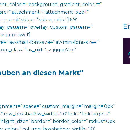
nt_color1=“ background_gradient_color2=“
 src=“ attachment=“ attachment_size=“
o-repeat‘ video=“ video_ratio=’16:9′
E
rlay_pattern=“ overlay_custom_pattern=“
av-jqqcuwc1′]
e=“ av-small-font-size=“ av-mini-font-size=“
ustom_class=“ av_uid=’av-jqqcn7zg‘
auben an diesen Markt
“
alignment=“ space=“ custom_margin=“ margin=’0px‘
row_boxshadow_width=’10‘ link=“ linktarget=“
hlight_size=“ border=“ border_color=“ radius=’0px‘
_color=“ column_boxshadow_width=’10‘