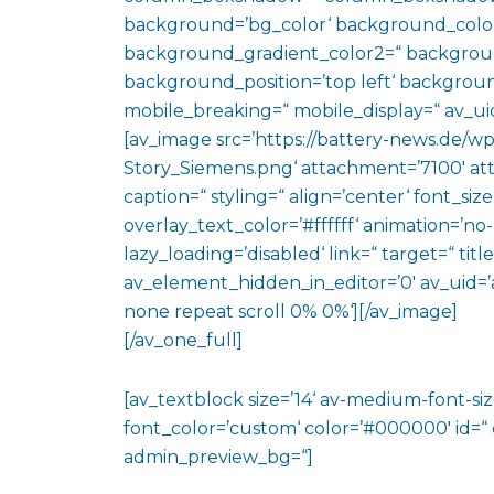
background=’bg_color‘ background_color
background_gradient_color2=“ background_
background_position=’top left‘ backgrou
mobile_breaking=“ mobile_display=“ av_uid
[av_image src=’https://battery-news.de/w
Story_Siemens.png‘ attachment=’7100′ atta
caption=“ styling=“ align=’center‘ font_si
overlay_text_color=’#ffffff‘ animation=’n
lazy_loading=’disabled‘ link=“ target=“ titl
av_element_hidden_in_editor=’0′ av_uid=’
none repeat scroll 0% 0%‘][/av_image]
[/av_one_full]
[av_textblock size=’14‘ av-medium-font-size
font_color=’custom‘ color=’#000000′ id=“
admin_preview_bg=“]