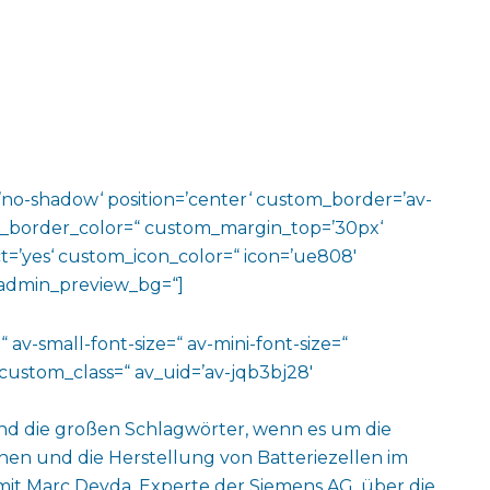
w=’no-shadow‘ position=’center‘ custom_border=’av-
m_border_color=“ custom_margin_top=’30px‘
=’yes‘ custom_icon_color=“ icon=’ue808′
‘ admin_preview_bg=“]
 av-small-font-size=“ av-mini-font-size=“
custom_class=“ av_uid=’av-jqb3bj28′
sind die großen Schlagwörter, wenn es um die
nen und die Herstellung von Batteriezellen im
mit Marc Deyda, Experte der Siemens AG, über die