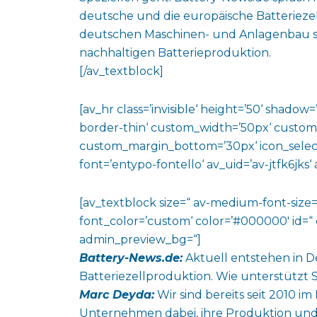
deutsche und die europäische Batterieze
deutschen Maschinen- und Anlagenbau so
nachhaltigen Batterieproduktion.
[/av_textblock]
[av_hr class=’invisible‘ height=’50‘ shado
border-thin‘ custom_width=’50px‘ custo
custom_margin_bottom=’30px‘ icon_select
font=’entypo-fontello‘ av_uid=’av-jtfk6jks
[av_textblock size=“ av-medium-font-size=“
font_color=’custom‘ color=’#000000′ id=“ 
admin_preview_bg=“]
Battery-News.de:
Aktuell entstehen in D
Batteriezellproduktion. Wie unterstützt
Marc Deyda:
Wir sind bereits seit 2010 i
Unternehmen dabei, ihre Produktion und i