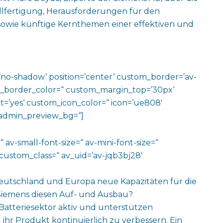
llfertigung, Herausforderungen für den
wie künftige Kernthemen einer effektiven und
w=’no-shadow‘ position=’center‘ custom_border=’av-
m_border_color=“ custom_margin_top=’30px‘
=’yes‘ custom_icon_color=“ icon=’ue808′
‘ admin_preview_bg=“]
 av-small-font-size=“ av-mini-font-size=“
custom_class=“ av_uid=’av-jqb3bj28′
eutschland und Europa neue Kapazitäten für die
 Siemens diesen Auf- und Ausbau?
m Batteriesektor aktiv und unterstützen
hr Produkt kontinuierlich zu verbessern. Ein