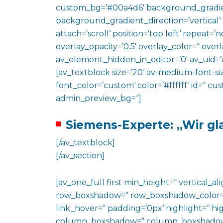
custom_bg=’#00a4d6′ background_gradie
background_gradient_direction=’vertical‘
attach=’scroll‘ position=’top left‘ repeat=’n
overlay_opacity=’0.5′ overlay_color=“ ove
av_element_hidden_in_editor=’0′ av_uid=’
[av_textblock size=’20‘ av-medium-font-siz
font_color=’custom‘ color=’#ffffff‘ id=“ c
admin_preview_bg=“]
Siemens-Experte: „Wir gl
[/av_textblock]
[/av_section]
[av_one_full first min_height=“ vertical_
row_boxshadow=“ row_boxshadow_color=“ 
link_hover=“ padding=’0px‘ highlight=“ hig
column_boxshadow=“ column_boxshadow