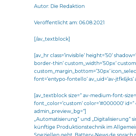
Autor: Die Redaktion
Veröffentlicht am: 06.08.2021
[/av_textblock]
[av_hr class=’invisible‘ height=’50‘ shado
border-thin‘ custom_width=’50px‘ custo
custom_margin_bottom=’30px‘ icon_select
font=’entypo-fontello‘ av_uid=’av-jtfk6jks
[av_textblock size=“ av-medium-font-size=“
font_color=’custom‘ color=’#000000′ id=“ 
admin_preview_bg=“]
„Automatisierung“ und „Digitalisierung“ 
künftige Produktionstechnik im Allgemei
Speziellen geht. Battery-News.de sprach 