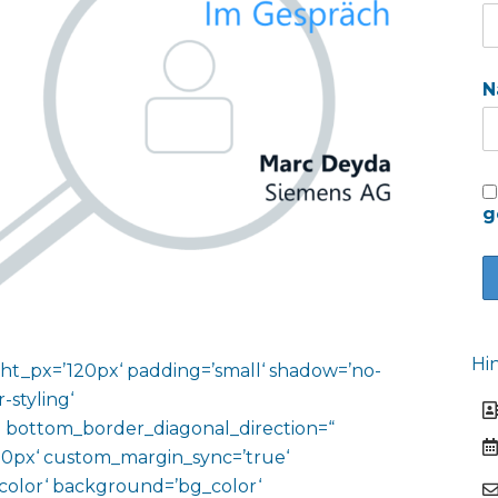
N
g
Hi
ht_px=’120px‘ padding=’small‘ shadow=’no-
-styling‘
 bottom_border_diagonal_direction=“
0px‘ custom_margin_sync=’true‘
color‘ background=’bg_color‘