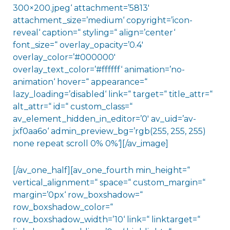
300×200.jpeg‘ attachment=’5813′
attachment_size=’medium‘ copyright=’icon-
reveal‘ caption=“ styling=“ align=’center‘
font_size=“ overlay_opacity=’0.4′
overlay_color=’#000000′
overlay_text_color=’#ffffff‘ animation=’no-
animation‘ hover=“ appearance=“
lazy_loading=’disabled‘ link=“ target=“ title_attr=“
alt_attr=“ id=“ custom_class=“
av_element_hidden_in_editor=’0′ av_uid=’av-
jxf0aa6o‘ admin_preview_bg=’rgb(255, 255, 255)
none repeat scroll 0% 0%‘][/av_image]
[/av_one_half][av_one_fourth min_height=“
vertical_alignment=“ space=“ custom_margin=“
margin=’0px‘ row_boxshadow=“
row_boxshadow_color=“
row_boxshadow_width=’10‘ link=“ linktarget=“