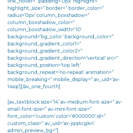
link_hover=“ padding=’0px‘ highlight=“
highlight_size=“ border=“ border_color=“
radius=’0px‘ column_boxshadow=“
column_boxshadow_color=“
column_boxshadow_width=’10‘
background=’bg_color‘ background_color=“
background_gradient_color1=“
background_gradient_color2=“
background_gradient_direction=’vertical‘ src=“
background_position=’top left‘
background_repeat=’no-repeat‘ animation=“
mobile_breaking=“ mobile_display=“ av_uid=’av-
14sqi‘][/av_one_fourth]
[av_textblock size=’14‘ av-medium-font-size=“ av-
small-font-size=“ av-mini-font-size=“
font_color=’custom‘ color=’#000000′ id=“
custom_class=“ av_uid=’av-jqqkcgkn‘
admin_preview_bg=“]