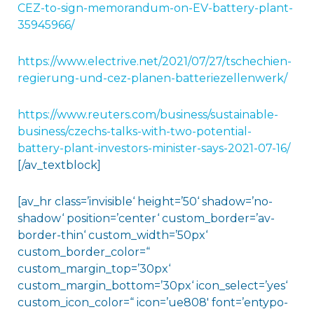
CEZ-to-sign-memorandum-on-EV-battery-plant-
35945966/
https://www.electrive.net/2021/07/27/tschechien-
regierung-und-cez-planen-batteriezellenwerk/
https://www.reuters.com/business/sustainable-
business/czechs-talks-with-two-potential-
battery-plant-investors-minister-says-2021-07-16/
[/av_textblock]
[av_hr class=’invisible‘ height=’50‘ shadow=’no-
shadow‘ position=’center‘ custom_border=’av-
border-thin‘ custom_width=’50px‘
custom_border_color=“
custom_margin_top=’30px‘
custom_margin_bottom=’30px‘ icon_select=’yes‘
custom_icon_color=“ icon=’ue808′ font=’entypo-