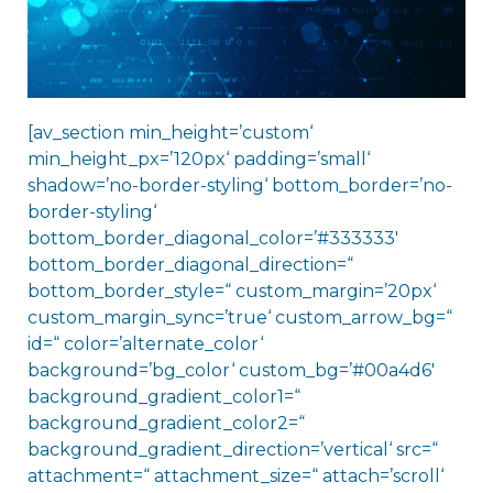
[av_section min_height=’custom‘
min_height_px=’120px‘ padding=’small‘
shadow=’no-border-styling‘ bottom_border=’no-
border-styling‘
bottom_border_diagonal_color=’#333333′
bottom_border_diagonal_direction=“
bottom_border_style=“ custom_margin=’20px‘
custom_margin_sync=’true‘ custom_arrow_bg=“
id=“ color=’alternate_color‘
background=’bg_color‘ custom_bg=’#00a4d6′
background_gradient_color1=“
background_gradient_color2=“
background_gradient_direction=’vertical‘ src=“
attachment=“ attachment_size=“ attach=’scroll‘