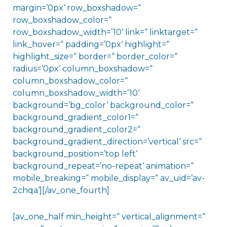
margin=’0px‘ row_boxshadow=“
row_boxshadow_color=“
row_boxshadow_width=’10‘ link=“ linktarget=“
link_hover=“ padding=’0px‘ highlight=“
highlight_size=“ border=“ border_color=“
radius=’0px‘ column_boxshadow=“
column_boxshadow_color=“
column_boxshadow_width=’10‘
background=’bg_color‘ background_color=“
background_gradient_color1=“
background_gradient_color2=“
background_gradient_direction=’vertical‘ src=“
background_position=’top left‘
background_repeat=’no-repeat‘ animation=“
mobile_breaking=“ mobile_display=“ av_uid=’av-
2chqa‘][/av_one_fourth]
[av_one_half min_height=“ vertical_alignment=“