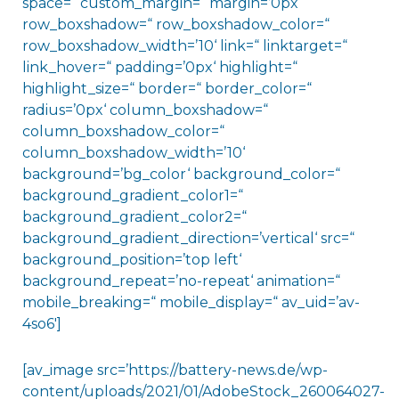
space=“ custom_margin=“ margin=’0px‘
row_boxshadow=“ row_boxshadow_color=“
row_boxshadow_width=’10‘ link=“ linktarget=“
link_hover=“ padding=’0px‘ highlight=“
highlight_size=“ border=“ border_color=“
radius=’0px‘ column_boxshadow=“
column_boxshadow_color=“
column_boxshadow_width=’10‘
background=’bg_color‘ background_color=“
background_gradient_color1=“
background_gradient_color2=“
background_gradient_direction=’vertical‘ src=“
background_position=’top left‘
background_repeat=’no-repeat‘ animation=“
mobile_breaking=“ mobile_display=“ av_uid=’av-
4so6′]
[av_image src=’https://battery-news.de/wp-
content/uploads/2021/01/AdobeStock_260064027-