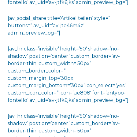
fontello‘ av_uid=’av-jtfk6jks‘ admin_preview_bg=“]
[av_social_share title=’Artikel teilen‘ style=“
buttons=“ av_uid=’av-jte46m4z‘
admin_preview_bg=“]
[av_hr class=’invisible‘ height=’50‘ shadow=’no-
shadow‘ position=’center‘ custom_border=’av-
border-thin‘ custom_width=’50px‘
custom_border_color=“
custom_margin_top=’30px‘
custom_margin_bottom=’30px‘ icon_select=’yes‘
custom_icon_color=“ icon=’ue808′ font=’entypo-
fontello‘ av_uid=’av-jtfk6jks‘ admin_preview_bg=“]
[av_hr class=’invisible‘ height=’50‘ shadow=’no-
shadow‘ position=’center‘ custom_border=’av-
border-thin‘ custom_width=’50px‘