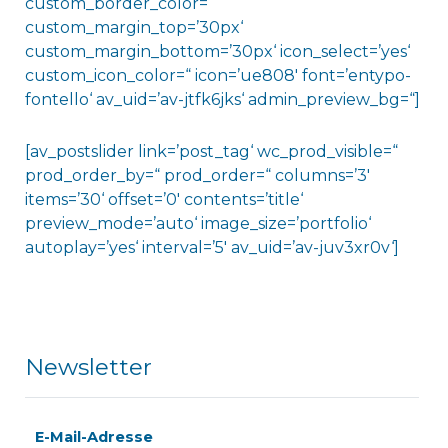
custom_border_color=“
custom_margin_top=’30px‘
custom_margin_bottom=’30px‘ icon_select=’yes‘
custom_icon_color=“ icon=’ue808′ font=’entypo-
fontello‘ av_uid=’av-jtfk6jks‘ admin_preview_bg=“]
[av_postslider link=’post_tag‘ wc_prod_visible=“
prod_order_by=“ prod_order=“ columns=’3′
items=’30‘ offset=’0′ contents=’title‘
preview_mode=’auto‘ image_size=’portfolio‘
autoplay=’yes‘ interval=’5′ av_uid=’av-juv3xr0v‘]
Newsletter
E-Mail-Adresse