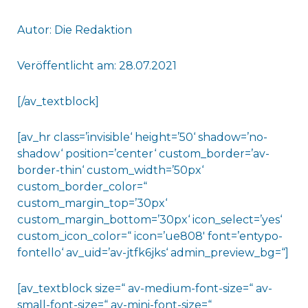
Autor: Die Redaktion
Veröffentlicht am: 28.07.2021
[/av_textblock]
[av_hr class=’invisible‘ height=’50‘ shadow=’no-
shadow‘ position=’center‘ custom_border=’av-
border-thin‘ custom_width=’50px‘
custom_border_color=“
custom_margin_top=’30px‘
custom_margin_bottom=’30px‘ icon_select=’yes‘
custom_icon_color=“ icon=’ue808′ font=’entypo-
fontello‘ av_uid=’av-jtfk6jks‘ admin_preview_bg=“]
[av_textblock size=“ av-medium-font-size=“ av-
small-font-size=“ av-mini-font-size=“