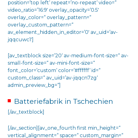
position=’top left‘ repeat=’no-repeat‘ video=“
video_ratio=’16:9′ overlay_opacity=’0.5′
overlay_color=“ overlay_pattern=“
overlay_custom_pattern=“
av_element_hidden_in_editor=’0′ av_uid=’av-
jqqcuwc1′]
[av_textblock size=’20‘ av-medium-font-size=“ av-
small-font-size=“ av-mini-font-size=“
font_color=’custom‘ color=’#ffffff‘ id=“
custom_class=“ av_uid=’av-jqqcn7zg‘
admin_preview_bg=“]
Batteriefabrik in Tschechien
[/av_textblock]
[/av_section][av_one_fourth first min_height=“
vertical_alignment=“ space=“ custom_margin=“