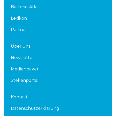
d
e
Batterie-Atlas
i
r
n
Lexikon
Partner
Über uns
Newsletter
Medienpaket
Stellenportal
Kontakt
Datenschutzerklärung