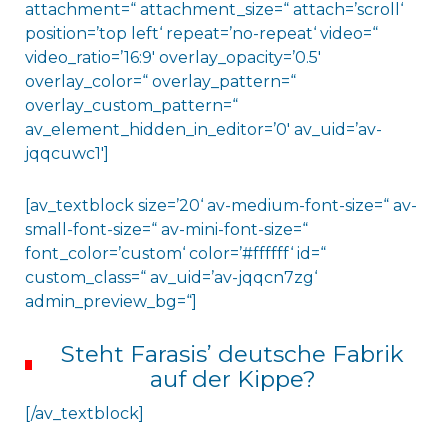
attachment=“ attachment_size=“ attach=’scroll‘
position=’top left‘ repeat=’no-repeat‘ video=“
video_ratio=’16:9′ overlay_opacity=’0.5′
overlay_color=“ overlay_pattern=“
overlay_custom_pattern=“
av_element_hidden_in_editor=’0′ av_uid=’av-
jqqcuwc1′]
[av_textblock size=’20‘ av-medium-font-size=“ av-
small-font-size=“ av-mini-font-size=“
font_color=’custom‘ color=’#ffffff‘ id=“
custom_class=“ av_uid=’av-jqqcn7zg‘
admin_preview_bg=“]
Steht Farasisʼ deutsche Fabrik
auf der Kippe?
[/av_textblock]