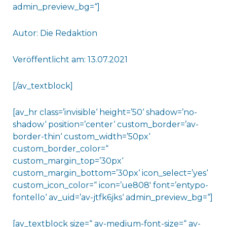
admin_preview_bg=“]
Autor: Die Redaktion
Veröffentlicht am: 13.07.2021
[/av_textblock]
[av_hr class=’invisible‘ height=’50‘ shadow=’no-
shadow‘ position=’center‘ custom_border=’av-
border-thin‘ custom_width=’50px‘
custom_border_color=“
custom_margin_top=’30px‘
custom_margin_bottom=’30px‘ icon_select=’yes‘
custom_icon_color=“ icon=’ue808′ font=’entypo-
fontello‘ av_uid=’av-jtfk6jks‘ admin_preview_bg=“]
[av_textblock size=“ av-medium-font-size=“ av-