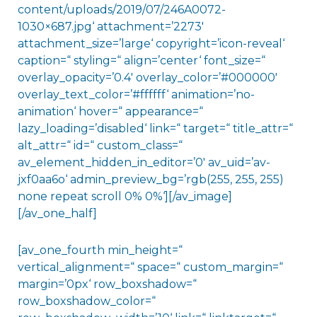
content/uploads/2019/07/246A0072-
1030×687.jpg‘ attachment=’2273′
attachment_size=’large‘ copyright=’icon-reveal‘
caption=“ styling=“ align=’center‘ font_size=“
overlay_opacity=’0.4′ overlay_color=’#000000′
overlay_text_color=’#ffffff‘ animation=’no-
animation‘ hover=“ appearance=“
lazy_loading=’disabled‘ link=“ target=“ title_attr=“
alt_attr=“ id=“ custom_class=“
av_element_hidden_in_editor=’0′ av_uid=’av-
jxf0aa6o‘ admin_preview_bg=’rgb(255, 255, 255)
none repeat scroll 0% 0%‘][/av_image]
[/av_one_half]
[av_one_fourth min_height=“
vertical_alignment=“ space=“ custom_margin=“
margin=’0px‘ row_boxshadow=“
row_boxshadow_color=“