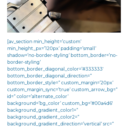
[av_section min_height=’custom‘
min_height_px=’120px‘ padding=’small‘
shadow=’no-border-styling‘ bottom_border=’no-
border-styling‘
bottom_border_diagonal_color=’#333333′
bottom_border_diagonal_direction=“
bottom_border_style=“ custom_margin=’20px‘
custom_margin_sync=’true‘ custom_arrow_bg=“
id=“ color=’alternate_color‘
background=’bg_color‘ custom_bg=’#00a4d6′
background_gradient_color1=“
background_gradient_color2=“
background_gradient_direction=’vertical‘ src=“