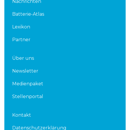
Nachrichten
e
t
d
e
Batterie-Atlas
i
r
n
Lexikon
Partner
Über uns
Newsletter
Medienpaket
Stellenportal
Kontakt
Datenschutzerklärung