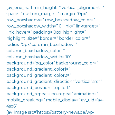
[av_one_half min_height=“ vertical_alignment=“
space=“ custom_margin=“ margin=’0px‘
row_boxshadow=“ row_boxshadow_color=“
row_boxshadow_width=’10‘ link=“ linktarget=“
link_hover=“ padding=’0px‘ highlight=“
highlight_size=“ border=“ border_color=“
radius=’0px‘ column_boxshadow=“
column_boxshadow_color=“
column_boxshadow_width=’10‘
background=’bg_color‘ background_color=“
background_gradient_color1=“
background_gradient_color2=“
background_gradient_direction=’vertical‘ src=“
background_position=’top left‘
background_repeat=’no-repeat‘ animation=“
mobile_breaking=“ mobile_display=“ av_uid=’av-
4so6′]
[av_image src=’https://battery-news.de/wp-