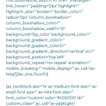
row_boxshadow_width=’10‘ link=“ linktarget=“
link_hover=“ padding=’0px‘ highlight=“
highlight_size=“ border=“ border_color=“
radius=’0px‘ column_boxshadow=“
column_boxshadow_color=“
column_boxshadow_width=’10‘
background=’bg_color‘ background_color=“
background_gradient_color1=“
background_gradient_color2=“
background_gradient_direction=’vertical‘ src=“
background_position=’top left‘
background_repeat=’no-repeat‘ animation=“
mobile_breaking=“ mobile_display=“ av_uid=’av-
14sqi‘][/av_one_fourth]
[av_textblock size=’14‘ av-medium-font-size=“ av-
small-font-size=“ av-mini-font-size=“
font_color=’custom‘ color=’#000000′ id=“
custom_class=“ av_uid=’av-jqqkcgkn‘