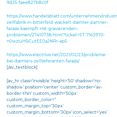
9d25-faee827b8c0f
https://www.handelsblatt.com/unternehmen/industrie
zellfabrik-in-bitterfeld-wackelt-daimler-partner-
farasis-kaempft-mit-gravierenden-
problemen/27410738.html?ticket=ST-7163970-
n0wziuH5iCutEE0aJNRr-ap5
https://www.electrive.net/2021/02/23/probleme-
bei-daimlers-zelllieferanten-farasis/
[/av_textblock]
[av_hr class=’invisible‘ height=’50‘ shadow=’no-
shadow‘ position=’center‘ custom_border=’av-
border-thin‘ custom_width=’50px‘
custom_border_color=“
custom_margin_top=’30px‘
custom_margin_bottom=’30px‘ icon_select=’yes‘