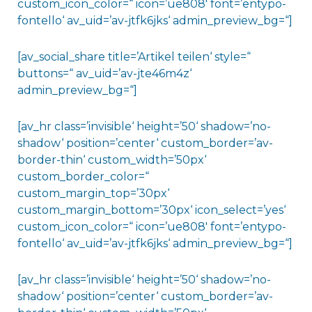
custom_icon_color=“ icon=’ue808′ font=’entypo-
fontello‘ av_uid=’av-jtfk6jks‘ admin_preview_bg=“]
[av_social_share title=’Artikel teilen‘ style=“
buttons=“ av_uid=’av-jte46m4z‘
admin_preview_bg=“]
[av_hr class=’invisible‘ height=’50‘ shadow=’no-
shadow‘ position=’center‘ custom_border=’av-
border-thin‘ custom_width=’50px‘
custom_border_color=“
custom_margin_top=’30px‘
custom_margin_bottom=’30px‘ icon_select=’yes‘
custom_icon_color=“ icon=’ue808′ font=’entypo-
fontello‘ av_uid=’av-jtfk6jks‘ admin_preview_bg=“]
[av_hr class=’invisible‘ height=’50‘ shadow=’no-
shadow‘ position=’center‘ custom_border=’av-