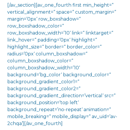
[/av_section][av_one_fourth first min_height=“
vertical_alignment=“ space=“ custom_margin=“
margin=’0px‘ row_boxshadow=“
row_boxshadow_color=“
row_boxshadow_width=’10‘ link=“ linktarget=“
link_hover=“ padding=’0px‘ highlight=“
highlight_size=“ border=“ border_color=“
radius=’0px‘ column_boxshadow=“
column_boxshadow_color=“
column_boxshadow_width=’10‘
background=’bg_color‘ background_color=“
background_gradient_color1=“
background_gradient_color2=“
background_gradient_direction=’vertical‘ src=“
background_position=’top left‘
background_repeat=’no-repeat‘ animation=“
mobile_breaking=“ mobile_display=“ av_uid=’av-
2chqa‘][/av_one_fourth]