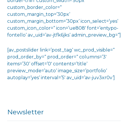
border-thin‘ custom_width=’50px‘
custom_border_color=“
custom_margin_top=’30px‘
custom_margin_bottom=’30px‘ icon_select=’yes‘
custom_icon_color=“ icon=’ue808′ font=’entypo-
fontello‘ av_uid=’av-jtfk6jks‘ admin_preview_bg=“]
[av_postslider link=’post_tag‘ wc_prod_visible=“
prod_order_by=“ prod_order=“ columns=’3′
items=’30‘ offset=’0′ contents=’title‘
preview_mode=’auto‘ image_size=’portfolio‘
autoplay=’yes‘ interval=’5′ av_uid=’av-juv3xr0v‘]
Newsletter