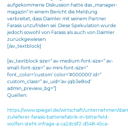
aufgekommene Diskussion hatte das „manager-
magazin“ in einem Bericht die Meldung
verbreitet, dass Daimler mit seinem Partner
Farasis unzufriden sei. Diese Spekulation wurde
jedoch sowohl von Farasis als auch von Daimler
zurückgewiesen.
[/av_textblock]
[av_textblock size=“ av-medium-font-size=“ av-
small-font-size=“ av-mini-font-size=“
font_color=’custom‘ color=’#000000′ id=“
custom_class=“ av_uid=’av-jqb3e8od‘
admin_preview_bg=“]
Quellen:
https://www.spiegel.de/wirtschaft/unternehmen/daim
zulieferer-farasis-batteriefabrik-in-bitterfeld-
wolfen-steht-infrage-a-ca2dc6f2-d548-45ca-