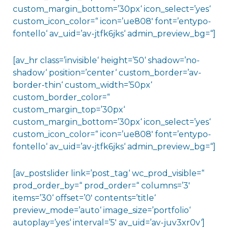
custom_margin_bottom=’30px‘ icon_select=’yes‘
custom_icon_color=“ icon=’ue808′ font=’entypo-
fontello‘ av_uid=’av-jtfk6jks‘ admin_preview_bg=“]
[av_hr class=’invisible‘ height=’50‘ shadow=’no-
shadow‘ position=’center‘ custom_border=’av-
border-thin‘ custom_width=’50px‘
custom_border_color=“
custom_margin_top=’30px‘
custom_margin_bottom=’30px‘ icon_select=’yes‘
custom_icon_color=“ icon=’ue808′ font=’entypo-
fontello‘ av_uid=’av-jtfk6jks‘ admin_preview_bg=“]
[av_postslider link=’post_tag‘ wc_prod_visible=“
prod_order_by=“ prod_order=“ columns=’3′
items=’30‘ offset=’0′ contents=’title‘
preview_mode=’auto‘ image_size=’portfolio‘
autoplay=’yes‘ interval=’5′ av_uid=’av-juv3xr0v‘]