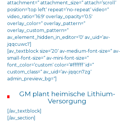
attachment=“ attachment_size=“ attach=’scroll‘
position=’top left‘ repeat=’no-repeat‘ video=“
video_ratio=’16:9′ overlay_opacity=’0.5′
overlay_color=“ overlay_pattern=“
overlay_custom_pattern=“
av_element_hidden_in_editor=’0′ av_uid=’av-
jqqcuwc1′]
[av_textblock size=’20‘ av-medium-font-size=“ av-
small-font-size=“ av-mini-font-size=“
font_color=’custom‘ color=’#ffffff‘ id=“
custom_class=“ av_uid=’av-jqqcn7zg‘
admin_preview_bg=“]
GM plant heimische Lithium-
Versorgung
[/av_textblock]
[/av_section]