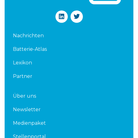
L
T
i
w
n
i
k
t
Nachrichten
e
t
d
e
Batterie-Atlas
i
r
n
Lexikon
Partner
Über uns
Newsletter
Medienpaket
Stellenportal