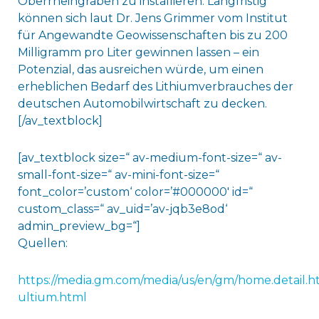
Oberrheingraben zu installieren. Langfristig
können sich laut Dr. Jens Grimmer vom Institut
für Angewandte Geowissenschaften bis zu 200
Milligramm pro Liter gewinnen lassen – ein
Potenzial, das ausreichen würde, um einen
erheblichen Bedarf des Lithiumverbrauches der
deutschen Automobilwirtschaft zu decken.
[/av_textblock]
[av_textblock size=“ av-medium-font-size=“ av-
small-font-size=“ av-mini-font-size=“
font_color=’custom‘ color=’#000000′ id=“
custom_class=“ av_uid=’av-jqb3e8od‘
admin_preview_bg=“]
Quellen:
https://media.gm.com/media/us/en/gm/home.detail.h
ultium.html