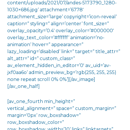
content/uploads/2021/07/andes-5173790_1280-
1030×686.jpg‘ attachment=’6778′
attachment_size=’large‘ copyright=’icon-reveal‘
caption=“ styling=“ align=’center‘ font_size=“
overlay_opacity=’0.4′ overlay_color=’#000000′
overlay_text_color=’#ffffff‘ animation=’no-
animation‘ hover=“ appearance=“
lazy_loading=’disabled‘ link=“ target=“ title_attr=“
alt_attr=“ id=“ custom_class=“
av_element_hidden_in_editor=’0′ av_uid=’av-
jxf0aa6o‘ admin_preview_bg=’rgb(255, 255, 255)
none repeat scroll 0% 0%‘][/av_image]
[/av_one_half]
[av_one_fourth min_height=“
vertical_alignment=“ space=“ custom_margin=“
margin=’0px‘ row_boxshadow=“
row_boxshadow_color=“
row_boxshadow_width=’10‘ link=“ linktarget=“