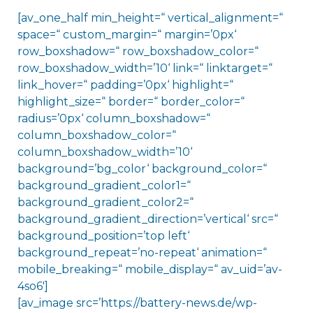
[av_one_half min_height=“ vertical_alignment=“
space=“ custom_margin=“ margin=’0px‘
row_boxshadow=“ row_boxshadow_color=“
row_boxshadow_width=’10‘ link=“ linktarget=“
link_hover=“ padding=’0px‘ highlight=“
highlight_size=“ border=“ border_color=“
radius=’0px‘ column_boxshadow=“
column_boxshadow_color=“
column_boxshadow_width=’10‘
background=’bg_color‘ background_color=“
background_gradient_color1=“
background_gradient_color2=“
background_gradient_direction=’vertical‘ src=“
background_position=’top left‘
background_repeat=’no-repeat‘ animation=“
mobile_breaking=“ mobile_display=“ av_uid=’av-
4so6′]
[av_image src=’https://battery-news.de/wp-