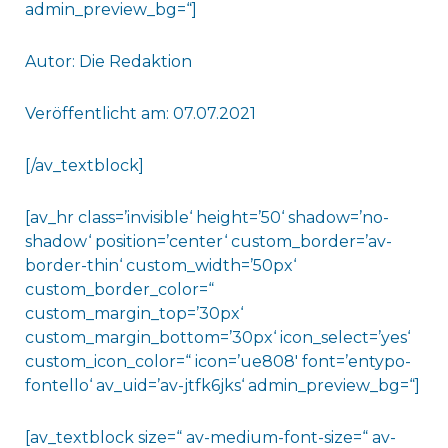
admin_preview_bg=“]
Autor: Die Redaktion
Veröffentlicht am: 07.07.2021
[/av_textblock]
[av_hr class=’invisible‘ height=’50‘ shadow=’no-
shadow‘ position=’center‘ custom_border=’av-
border-thin‘ custom_width=’50px‘
custom_border_color=“
custom_margin_top=’30px‘
custom_margin_bottom=’30px‘ icon_select=’yes‘
custom_icon_color=“ icon=’ue808′ font=’entypo-
fontello‘ av_uid=’av-jtfk6jks‘ admin_preview_bg=“]
[av_textblock size=“ av-medium-font-size=“ av-