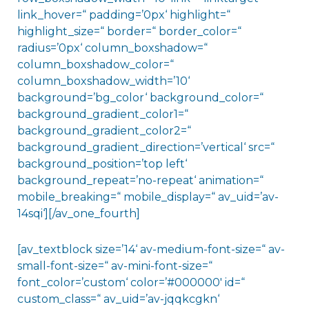
link_hover=“ padding=’0px‘ highlight=“
highlight_size=“ border=“ border_color=“
radius=’0px‘ column_boxshadow=“
column_boxshadow_color=“
column_boxshadow_width=’10‘
background=’bg_color‘ background_color=“
background_gradient_color1=“
background_gradient_color2=“
background_gradient_direction=’vertical‘ src=“
background_position=’top left‘
background_repeat=’no-repeat‘ animation=“
mobile_breaking=“ mobile_display=“ av_uid=’av-
14sqi‘][/av_one_fourth]
[av_textblock size=’14‘ av-medium-font-size=“ av-
small-font-size=“ av-mini-font-size=“
font_color=’custom‘ color=’#000000′ id=“
custom_class=“ av_uid=’av-jqqkcgkn‘