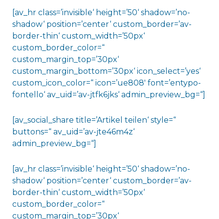
[av_hr class=’invisible‘ height=’50‘ shadow=’no-
shadow‘ position=’center‘ custom_border=’av-
border-thin‘ custom_width=’50px‘
custom_border_color=“
custom_margin_top=’30px‘
custom_margin_bottom=’30px‘ icon_select=’yes‘
custom_icon_color=“ icon=’ue808′ font=’entypo-
fontello‘ av_uid=’av-jtfk6jks‘ admin_preview_bg=“]
[av_social_share title=’Artikel teilen‘ style=“
buttons=“ av_uid=’av-jte46m4z‘
admin_preview_bg=“]
[av_hr class=’invisible‘ height=’50‘ shadow=’no-
shadow‘ position=’center‘ custom_border=’av-
border-thin‘ custom_width=’50px‘
custom_border_color=“
custom_margin_top=’30px‘