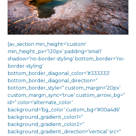
[av_section min_height=’custom‘
min_height_px=’120px‘ padding=’small‘
shadow=’no-border-styling‘ bottom_border=’no-
border-styling‘
bottom_border_diagonal_color=’#333333′
bottom_border_diagonal_direction=“
bottom_border_style=“ custom_margin=’20px‘
custom_margin_sync=’true‘ custom_arrow_bg=“
id=“ color=’alternate_color‘
background=’bg_color‘ custom_bg=’#00a4d6′
background_gradient_color1=“
background_gradient_color2=“
background_gradient_direction=’vertical‘ src=“