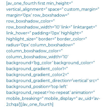
[av_one_fourth first min_height=“
vertical_alignment=“ space=“ custom_margin=“
margin=’0px‘ row_boxshadow=“
row_boxshadow_color=“
row_boxshadow_width=’10‘ link=“ linktarget=“
link_hover=“ padding=’0px‘ highlight=“
highlight_size=“ border=“ border_color=“
radius=’0px‘ column_boxshadow=“
column_boxshadow_color=“
column_boxshadow_width=’10‘
background=’bg_color‘ background_color=“
background_gradient_color1=“
background_gradient_color2=“
background_gradient_direction=’vertical‘ src=“
background_position=’top left‘
background_repeat=’no-repeat‘ animation=“
mobile_breaking=“ mobile_display=“ av_uid=’av-
2chqa‘][/av_one_fourth]