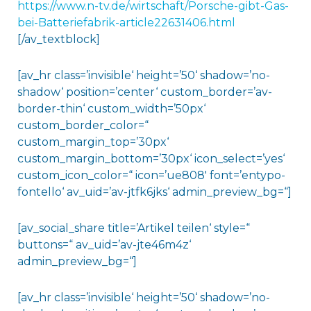
https://www.n-tv.de/wirtschaft/Porsche-gibt-Gas-
bei-Batteriefabrik-article22631406.html
[/av_textblock]
[av_hr class=’invisible‘ height=’50‘ shadow=’no-
shadow‘ position=’center‘ custom_border=’av-
border-thin‘ custom_width=’50px‘
custom_border_color=“
custom_margin_top=’30px‘
custom_margin_bottom=’30px‘ icon_select=’yes‘
custom_icon_color=“ icon=’ue808′ font=’entypo-
fontello‘ av_uid=’av-jtfk6jks‘ admin_preview_bg=“]
[av_social_share title=’Artikel teilen‘ style=“
buttons=“ av_uid=’av-jte46m4z‘
admin_preview_bg=“]
[av_hr class=’invisible‘ height=’50‘ shadow=’no-