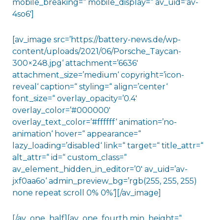
mobile_breaking=“ mobile_display=“ av_uid=’av-
4so6′]
[av_image src=’https://battery-news.de/wp-
content/uploads/2021/06/Porsche_Taycan-
300×248.jpg‘ attachment=’6636′
attachment_size=’medium‘ copyright=’icon-
reveal‘ caption=“ styling=“ align=’center‘
font_size=“ overlay_opacity=’0.4′
overlay_color=’#000000′
overlay_text_color=’#ffffff‘ animation=’no-
animation‘ hover=“ appearance=“
lazy_loading=’disabled‘ link=“ target=“ title_attr=“
alt_attr=“ id=“ custom_class=“
av_element_hidden_in_editor=’0′ av_uid=’av-
jxf0aa6o‘ admin_preview_bg=’rgb(255, 255, 255)
none repeat scroll 0% 0%‘][/av_image]
[/av_one_half][av_one_fourth min_height=“