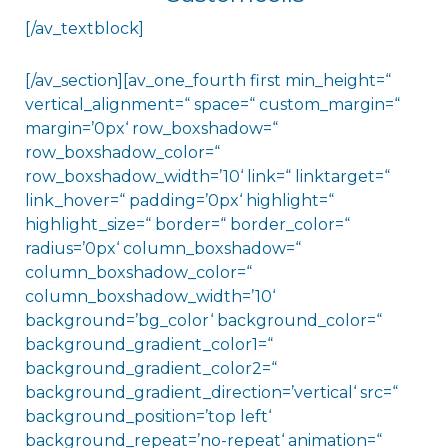
[/av_textblock]
[/av_section][av_one_fourth first min_height=“
vertical_alignment=“ space=“ custom_margin=“
margin=’0px‘ row_boxshadow=“
row_boxshadow_color=“
row_boxshadow_width=’10‘ link=“ linktarget=“
link_hover=“ padding=’0px‘ highlight=“
highlight_size=“ border=“ border_color=“
radius=’0px‘ column_boxshadow=“
column_boxshadow_color=“
column_boxshadow_width=’10‘
background=’bg_color‘ background_color=“
background_gradient_color1=“
background_gradient_color2=“
background_gradient_direction=’vertical‘ src=“
background_position=’top left‘
background_repeat=’no-repeat‘ animation=“