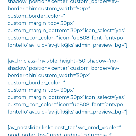
shadow‘ position=’center‘ custom_border=’av-
border-thin‘ custom_width=’50px‘
custom_border_color=“
custom_margin_top=’30px‘
custom_margin_bottom=’30px‘ icon_select=’yes‘
custom_icon_color=“ icon=’ue808′ font=’entypo-
fontello‘ av_uid=’av-jtfk6jks‘ admin_preview_bg=“]
[av_hr class=’invisible‘ height=’50‘ shadow=’no-
shadow‘ position=’center‘ custom_border=’av-
border-thin‘ custom_width=’50px‘
custom_border_color=“
custom_margin_top=’30px‘
custom_margin_bottom=’30px‘ icon_select=’yes‘
custom_icon_color=“ icon=’ue808′ font=’entypo-
fontello‘ av_uid=’av-jtfk6jks‘ admin_preview_bg=“]
[av_postslider link=’post_tag‘ wc_prod_visible=“
prod_order_by=“ prod_order=“ columns=’3′