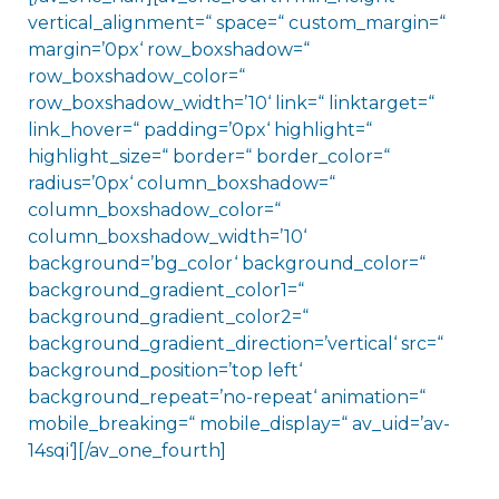
vertical_alignment=“ space=“ custom_margin=“
margin=’0px‘ row_boxshadow=“
row_boxshadow_color=“
row_boxshadow_width=’10‘ link=“ linktarget=“
link_hover=“ padding=’0px‘ highlight=“
highlight_size=“ border=“ border_color=“
radius=’0px‘ column_boxshadow=“
column_boxshadow_color=“
column_boxshadow_width=’10‘
background=’bg_color‘ background_color=“
background_gradient_color1=“
background_gradient_color2=“
background_gradient_direction=’vertical‘ src=“
background_position=’top left‘
background_repeat=’no-repeat‘ animation=“
mobile_breaking=“ mobile_display=“ av_uid=’av-
14sqi‘][/av_one_fourth]