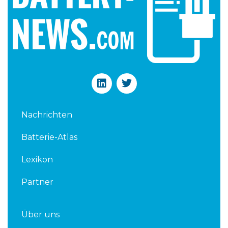
L
T
i
w
n
i
k
t
Nachrichten
e
t
d
e
Batterie-Atlas
i
r
n
Lexikon
Partner
Über uns