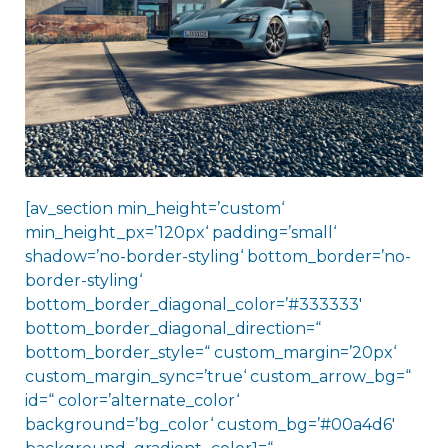
[av_section min_height=’custom‘
min_height_px=’120px‘ padding=’small‘
shadow=’no-border-styling‘ bottom_border=’no-
border-styling‘
bottom_border_diagonal_color=’#333333′
bottom_border_diagonal_direction=“
bottom_border_style=“ custom_margin=’20px‘
custom_margin_sync=’true‘ custom_arrow_bg=“
id=“ color=’alternate_color‘
background=’bg_color‘ custom_bg=’#00a4d6′