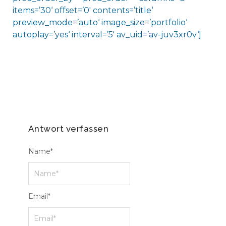
items=’30‘ offset=’0′ contents=’title‘
preview_mode=’auto‘ image_size=’portfolio‘
autoplay=’yes‘ interval=’5′ av_uid=’av-juv3xr0v‘]
Antwort verfassen
Name
*
Email
*