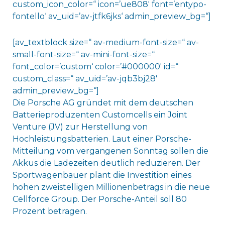
custom_icon_color=“ icon=’ue808′ font=’entypo-
fontello‘ av_uid=’av-jtfk6jks‘ admin_preview_bg=“]
[av_textblock size=“ av-medium-font-size=“ av-
small-font-size=“ av-mini-font-size=“
font_color=’custom‘ color=’#000000′ id=“
custom_class=“ av_uid=’av-jqb3bj28′
admin_preview_bg=“]
Die Porsche AG gründet mit dem deutschen
Batterieproduzenten Customcells ein Joint
Venture (JV) zur Herstellung von
Hochleistungsbatterien. Laut einer Porsche-
Mitteilung vom vergangenen Sonntag sollen die
Akkus die Ladezeiten deutlich reduzieren. Der
Sportwagenbauer plant die Investition eines
hohen zweistelligen Millionenbetrags in die neue
Cellforce Group. Der Porsche-Anteil soll 80
Prozent betragen.