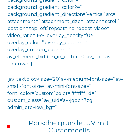
background_gradient_color1=“
background_gradient_color2=“
background_gradient_direction=’vertical‘ src=“
attachment=“ attachment_size=“ attach=’scroll‘
position=’top left‘ repeat=’no-repeat‘ video=“
video_ratio=’16:9′ overlay_opacity=’0.5′
overlay_color=“ overlay_pattern=“
overlay_custom_pattern=“
av_element_hidden_in_editor=’0′ av_uid=’av-
jqqcuwc1′]
[av_textblock size=’20‘ av-medium-font-size=“ av-
small-font-size=“ av-mini-font-size=“
font_color=’custom‘ color=’#ffffff‘ id=“
custom_class=“ av_uid=’av-jqqcn7zg‘
admin_preview_bg=“]
Porsche gründet JV mit
Customcells