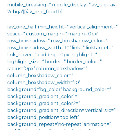
mobile_breaking=“ mobile_display=“ av_uid=’av-
2chqa‘][/av_one_fourth]
[av_one_half min_height=“ vertical_alignment=“
space=“ custom_margin=“ margin=’0px‘
row_boxshadow=“ row_boxshadow_color=“
row_boxshadow_width=’10‘ link=“ linktarget=“
link_hover=“ padding=’0px‘ highlight=“
highlight_size=“ border=“ border_color=“
radius=’0px‘ column_boxshadow=“
column_boxshadow_color=“
column_boxshadow_width=’10‘
background=’bg_color‘ background_color=“
background_gradient_color1=“
background_gradient_color2=“
background_gradient_direction=’vertical‘ src=“
background_position=’top left‘
background_repeat=’no-repeat‘ animation=“