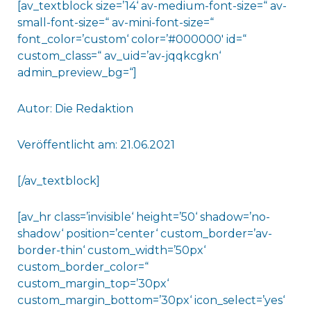
[av_textblock size=’14‘ av-medium-font-size=“ av-
small-font-size=“ av-mini-font-size=“
font_color=’custom‘ color=’#000000′ id=“
custom_class=“ av_uid=’av-jqqkcgkn‘
admin_preview_bg=“]
Autor: Die Redaktion
Veröffentlicht am: 21.06.2021
[/av_textblock]
[av_hr class=’invisible‘ height=’50‘ shadow=’no-
shadow‘ position=’center‘ custom_border=’av-
border-thin‘ custom_width=’50px‘
custom_border_color=“
custom_margin_top=’30px‘
custom_margin_bottom=’30px‘ icon_select=’yes‘