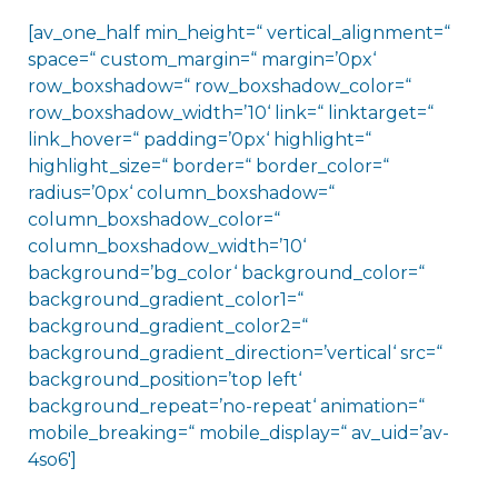
[av_one_half min_height=“ vertical_alignment=“
space=“ custom_margin=“ margin=’0px‘
row_boxshadow=“ row_boxshadow_color=“
row_boxshadow_width=’10‘ link=“ linktarget=“
link_hover=“ padding=’0px‘ highlight=“
highlight_size=“ border=“ border_color=“
radius=’0px‘ column_boxshadow=“
column_boxshadow_color=“
column_boxshadow_width=’10‘
background=’bg_color‘ background_color=“
background_gradient_color1=“
background_gradient_color2=“
background_gradient_direction=’vertical‘ src=“
background_position=’top left‘
background_repeat=’no-repeat‘ animation=“
mobile_breaking=“ mobile_display=“ av_uid=’av-
4so6′]