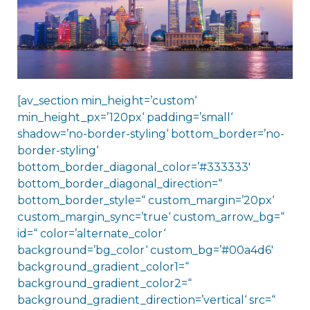
[av_section min_height=’custom‘
min_height_px=’120px‘ padding=’small‘
shadow=’no-border-styling‘ bottom_border=’no-
border-styling‘
bottom_border_diagonal_color=’#333333′
bottom_border_diagonal_direction=“
bottom_border_style=“ custom_margin=’20px‘
custom_margin_sync=’true‘ custom_arrow_bg=“
id=“ color=’alternate_color‘
background=’bg_color‘ custom_bg=’#00a4d6′
background_gradient_color1=“
background_gradient_color2=“
background_gradient_direction=’vertical‘ src=“