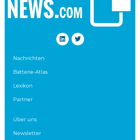
L
T
i
w
n
i
k
t
Nachrichten
e
t
d
e
Batterie-Atlas
i
r
n
Lexikon
Partner
Über uns
Newsletter