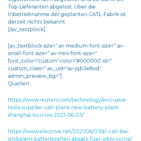
Top-Lieferanten abgelöst. Über die
Inbetriebnahme der geplanten CATL-Fabrik ist
derzeit nichts bekannt.
[/av_textblock]
[av_textblock size=“ av-medium-font-size=“ av-
small-font-size=“ av-mini-font-size=“
font_color=’custom‘ color=’#000000′ id=“
custom_class=“ av_uid=’av-jqb3e8od‘
admin_preview_bg=“]
Quellen:
https://www.reuters.com/technology/exclusive-
tesla-supplier-catl-plans-new-battery-plant-
shanghai-sources-2021-06-03/
https://www.electrive.net/2021/06/07/q1-catl-bei-
globalem-batteriezellen-absatz-fuer-pkw-vorne/