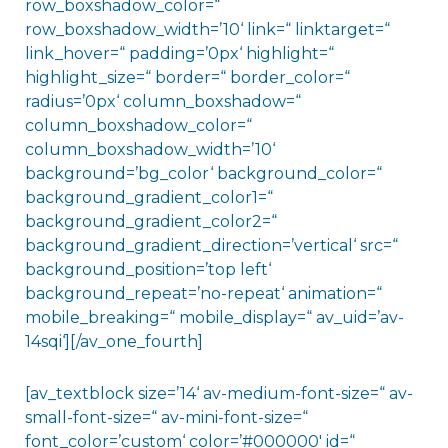
row_boxshadow_color=“
row_boxshadow_width=’10‘ link=“ linktarget=“
link_hover=“ padding=’0px‘ highlight=“
highlight_size=“ border=“ border_color=“
radius=’0px‘ column_boxshadow=“
column_boxshadow_color=“
column_boxshadow_width=’10‘
background=’bg_color‘ background_color=“
background_gradient_color1=“
background_gradient_color2=“
background_gradient_direction=’vertical‘ src=“
background_position=’top left‘
background_repeat=’no-repeat‘ animation=“
mobile_breaking=“ mobile_display=“ av_uid=’av-
14sqi‘][/av_one_fourth]
[av_textblock size=’14‘ av-medium-font-size=“ av-
small-font-size=“ av-mini-font-size=“
font_color=’custom‘ color=’#000000′ id=“