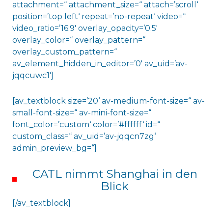
attachment=“ attachment_size=“ attach=’scroll‘
position=’top left‘ repeat=’no-repeat‘ video=“
video_ratio=’16:9′ overlay_opacity=’0.5′
overlay_color=“ overlay_pattern=“
overlay_custom_pattern=“
av_element_hidden_in_editor=’0′ av_uid=’av-
jqqcuwc1′]
[av_textblock size=’20‘ av-medium-font-size=“ av-
small-font-size=“ av-mini-font-size=“
font_color=’custom‘ color=’#ffffff‘ id=“
custom_class=“ av_uid=’av-jqqcn7zg‘
admin_preview_bg=“]
CATL nimmt Shanghai in den
Blick
[/av_textblock]