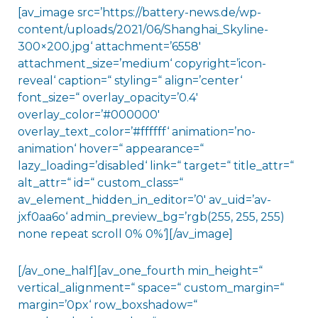
[av_image src=’https://battery-news.de/wp-
content/uploads/2021/06/Shanghai_Skyline-
300×200.jpg‘ attachment=’6558′
attachment_size=’medium‘ copyright=’icon-
reveal‘ caption=“ styling=“ align=’center‘
font_size=“ overlay_opacity=’0.4′
overlay_color=’#000000′
overlay_text_color=’#ffffff‘ animation=’no-
animation‘ hover=“ appearance=“
lazy_loading=’disabled‘ link=“ target=“ title_attr=“
alt_attr=“ id=“ custom_class=“
av_element_hidden_in_editor=’0′ av_uid=’av-
jxf0aa6o‘ admin_preview_bg=’rgb(255, 255, 255)
none repeat scroll 0% 0%‘][/av_image]
[/av_one_half][av_one_fourth min_height=“
vertical_alignment=“ space=“ custom_margin=“
margin=’0px‘ row_boxshadow=“