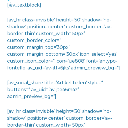
[/av_textblock]
[av_hr class=’invisible‘ height=’50‘ shadow=’no-
shadow‘ position=’center‘ custom_border=’av-
border-thin‘ custom_width=’50px‘
custom_border_color=“
custom_margin_top=’30px‘
custom_margin_bottom=’30px‘ icon_select=’yes‘
custom_icon_color=“ icon=’ue808′ font=’entypo-
fontello‘ av_uid=’av-jtfk6jks‘ admin_preview_bg=“]
[av_social_share title=’Artikel teilen‘ style=“
buttons=“ av_uid=’av-jte46m4z‘
admin_preview_bg=“]
[av_hr class=’invisible‘ height=’50‘ shadow=’no-
shadow‘ position=’center‘ custom_border=’av-
border-thin‘ custom_width=’50px‘