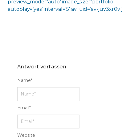
preview_mode=’auto‘ image_size=’portfolio‘
autoplay=’yes‘ interval=’5′ av_uid=’av-juv3xr0v‘]
Antwort verfassen
Name
*
Email
*
Website