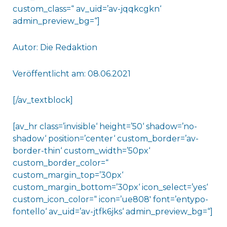
custom_class=“ av_uid=’av-jqqkcgkn‘
admin_preview_bg=“]
Autor: Die Redaktion
Veröffentlicht am: 08.06.2021
[/av_textblock]
[av_hr class=’invisible‘ height=’50‘ shadow=’no-
shadow‘ position=’center‘ custom_border=’av-
border-thin‘ custom_width=’50px‘
custom_border_color=“
custom_margin_top=’30px‘
custom_margin_bottom=’30px‘ icon_select=’yes‘
custom_icon_color=“ icon=’ue808′ font=’entypo-
fontello‘ av_uid=’av-jtfk6jks‘ admin_preview_bg=“]