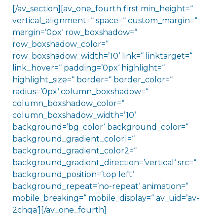
[/av_section][av_one_fourth first min_height=“
vertical_alignment=“ space=“ custom_margin=“
margin=’0px‘ row_boxshadow=“
row_boxshadow_color=“
row_boxshadow_width=’10‘ link=“ linktarget=“
link_hover=“ padding=’0px‘ highlight=“
highlight_size=“ border=“ border_color=“
radius=’0px‘ column_boxshadow=“
column_boxshadow_color=“
column_boxshadow_width=’10‘
background=’bg_color‘ background_color=“
background_gradient_color1=“
background_gradient_color2=“
background_gradient_direction=’vertical‘ src=“
background_position=’top left‘
background_repeat=’no-repeat‘ animation=“
mobile_breaking=“ mobile_display=“ av_uid=’av-
2chqa‘][/av_one_fourth]