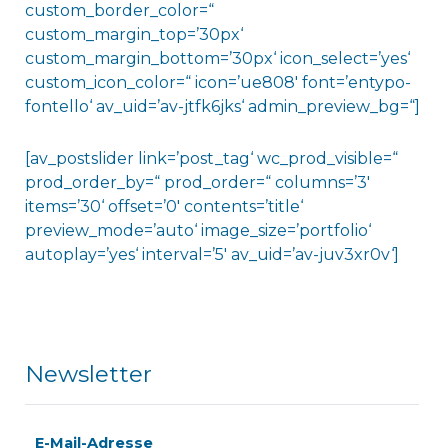
custom_border_color=“
custom_margin_top=’30px‘
custom_margin_bottom=’30px‘ icon_select=’yes‘
custom_icon_color=“ icon=’ue808′ font=’entypo-
fontello‘ av_uid=’av-jtfk6jks‘ admin_preview_bg=“]
[av_postslider link=’post_tag‘ wc_prod_visible=“
prod_order_by=“ prod_order=“ columns=’3′
items=’30‘ offset=’0′ contents=’title‘
preview_mode=’auto‘ image_size=’portfolio‘
autoplay=’yes‘ interval=’5′ av_uid=’av-juv3xr0v‘]
Newsletter
E-Mail-Adresse