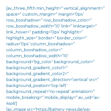
[av_three_fifth min_height=“ vertical_alignment=“
space=“ custom_margin=“ margin=’0px‘
row_boxshadow=“ row_boxshadow_color=“
row_boxshadow_width=’10‘ link=“ linktarget=“
link_hover=“ padding=’0px‘ highlight=“
highlight_size=“ border=“ border_color=“
radius=’0px‘ column_boxshadow=“
column_boxshadow_color=“
column_boxshadow_width=’10‘
background=’bg_color‘ background_color=“
background_gradient_color1=“
background_gradient_color2=“
background_gradient_direction=’vertical‘ src=“
background_position=’top left‘
background_repeat=’no-repeat‘ animation=“
mobile_breaking=“ mobile_display=“ av_uid=’av-
4so6′]
[av_image src=’https://battery-news.de/wp-