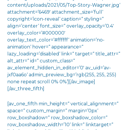
content/uploads/2021/05/Top-Story-Wagner.jpg‘
attachment=’6469′ attachment_size=’full‘
copyright=’icon-reveal‘ caption=“ styling=“
align=’center‘ font_size=“ overlay_opacity=’0.4′
overlay_color=’#000000′
overlay_text_color=’#ffffff‘ animation=’no-
animation‘ hover=“ appearance=“
lazy_loading=’disabled‘ link=“ target=“ title_attr=“
alt_attr=“ id=“ custom_class=“
av_element_hidden_in_editor=’0′ av_uid=’av-
jxf0aa6o‘ admin_preview_bg=’rgb(255, 255, 255)
none repeat scroll 0% 0%‘][/av_image]
[/av_three_fifth]
[av_one_fifth min_height=“ vertical_alignment=“
space=“ custom_margin=“ margin=’0px‘
row_boxshadow=“ row_boxshadow_color=“
row_boxshadow_width=’10‘ link=“ linktarget=“