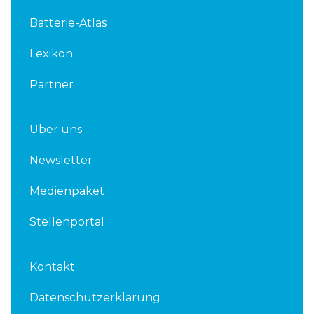
d
e
Batterie-Atlas
i
r
n
Lexikon
Partner
Über uns
Newsletter
Medienpaket
Stellenportal
Kontakt
Datenschutzerklärung