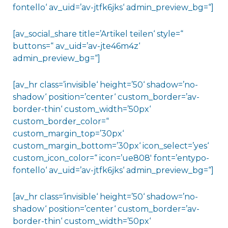
fontello‘ av_uid=’av-jtfk6jks‘ admin_preview_bg=“]
[av_social_share title=’Artikel teilen‘ style=“
buttons=“ av_uid=’av-jte46m4z‘
admin_preview_bg=“]
[av_hr class=’invisible‘ height=’50‘ shadow=’no-
shadow‘ position=’center‘ custom_border=’av-
border-thin‘ custom_width=’50px‘
custom_border_color=“
custom_margin_top=’30px‘
custom_margin_bottom=’30px‘ icon_select=’yes‘
custom_icon_color=“ icon=’ue808′ font=’entypo-
fontello‘ av_uid=’av-jtfk6jks‘ admin_preview_bg=“]
[av_hr class=’invisible‘ height=’50‘ shadow=’no-
shadow‘ position=’center‘ custom_border=’av-
border-thin‘ custom_width=’50px‘