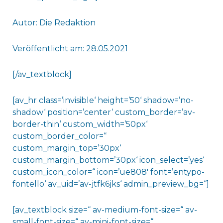
Autor: Die Redaktion
Veröffentlicht am: 28.05.2021
[/av_textblock]
[av_hr class=’invisible‘ height=’50‘ shadow=’no-
shadow‘ position=’center‘ custom_border=’av-
border-thin‘ custom_width=’50px‘
custom_border_color=“
custom_margin_top=’30px‘
custom_margin_bottom=’30px‘ icon_select=’yes‘
custom_icon_color=“ icon=’ue808′ font=’entypo-
fontello‘ av_uid=’av-jtfk6jks‘ admin_preview_bg=“]
[av_textblock size=“ av-medium-font-size=“ av-
small-font-size=“ av-mini-font-size=“