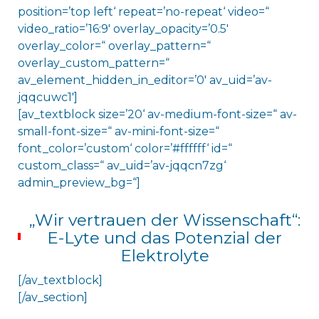
position=’top left‘ repeat=’no-repeat‘ video=“
video_ratio=’16:9′ overlay_opacity=’0.5′
overlay_color=“ overlay_pattern=“
overlay_custom_pattern=“
av_element_hidden_in_editor=’0′ av_uid=’av-
jqqcuwc1′]
[av_textblock size=’20‘ av-medium-font-size=“ av-
small-font-size=“ av-mini-font-size=“
font_color=’custom‘ color=’#ffffff‘ id=“
custom_class=“ av_uid=’av-jqqcn7zg‘
admin_preview_bg=“]
„Wir vertrauen der Wissenschaft“:
E-Lyte und das Potenzial der
Elektrolyte
[/av_textblock]
[/av_section]