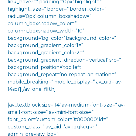
link_hover=“ padding=’0px‘ highlight=“
highlight_size=“ border=“ border_color=“
radius=’0px‘ column_boxshadow=“
column_boxshadow_color=“
column_boxshadow_width=’10‘
background=’bg_color‘ background_color=“
background_gradient_color1=“
background_gradient_color2=“
background_gradient_direction=’vertical‘ src=“
background_position=’top left‘
background_repeat=’no-repeat‘ animation=“
mobile_breaking=“ mobile_display=“ av_uid=’av-
14sqi‘][/av_one_fifth]
[av_textblock size=’14‘ av-medium-font-size=“ av-
small-font-size=“ av-mini-font-size=“
font_color=’custom‘ color=’#000000′ id=“
custom_class=“ av_uid=’av-jqqkcgkn‘
admin_preview_bg=“]