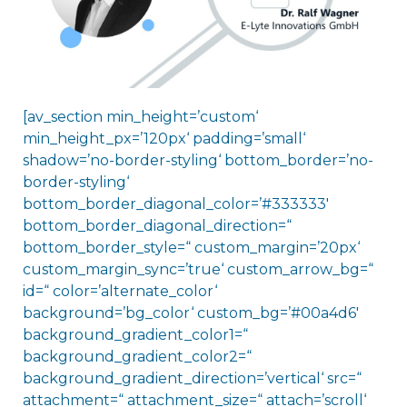
[av_section min_height=’custom‘
min_height_px=’120px‘ padding=’small‘
shadow=’no-border-styling‘ bottom_border=’no-
border-styling‘
bottom_border_diagonal_color=’#333333′
bottom_border_diagonal_direction=“
bottom_border_style=“ custom_margin=’20px‘
custom_margin_sync=’true‘ custom_arrow_bg=“
id=“ color=’alternate_color‘
background=’bg_color‘ custom_bg=’#00a4d6′
background_gradient_color1=“
background_gradient_color2=“
background_gradient_direction=’vertical‘ src=“
attachment=“ attachment_size=“ attach=’scroll‘