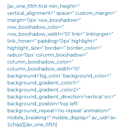
[av_one_fifth first min_height=“
vertical_alignment=“ space=“ custom_margin=“
margin=’0px‘ row_boxshadow=“
row_boxshadow_color=“
row_boxshadow_width=’10‘ link=“ linktarget=“
link_hover=“ padding=’0px‘ highlight=“
highlight_size=“ border=“ border_color=“
radius=’0px‘ column_boxshadow=“
column_boxshadow_color=“
column_boxshadow_width=’10‘
background=’bg_color‘ background_color=“
background_gradient_color1=“
background_gradient_color2=“
background_gradient_direction=’vertical‘ src=“
background_position=’top left‘
background_repeat=’no-repeat‘ animation=“
mobile_breaking=“ mobile_display=“ av_uid=’av-
2chqa‘][/av_one_fifth]