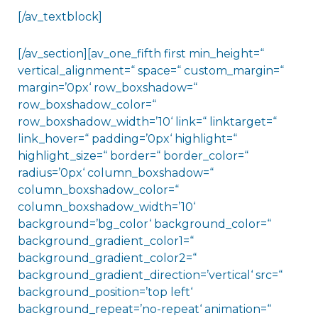
[/av_textblock]
[/av_section][av_one_fifth first min_height=“
vertical_alignment=“ space=“ custom_margin=“
margin=’0px‘ row_boxshadow=“
row_boxshadow_color=“
row_boxshadow_width=’10‘ link=“ linktarget=“
link_hover=“ padding=’0px‘ highlight=“
highlight_size=“ border=“ border_color=“
radius=’0px‘ column_boxshadow=“
column_boxshadow_color=“
column_boxshadow_width=’10‘
background=’bg_color‘ background_color=“
background_gradient_color1=“
background_gradient_color2=“
background_gradient_direction=’vertical‘ src=“
background_position=’top left‘
background_repeat=’no-repeat‘ animation=“