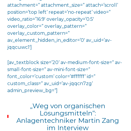
attachment=“ attachment_size=“ attach=’scroll‘
position=’top left‘ repeat=’no-repeat‘ video=“
video_ratio=’16:9′ overlay_opacity=’0.5′
overlay_color=“ overlay_pattern=“
overlay_custom_pattern=“
av_element_hidden_in_editor=’0′ av_uid=’av-
jqqcuwc1′]
[av_textblock size=’20‘ av-medium-font-size=“ av-
small-font-size=“ av-mini-font-size=“
font_color=’custom‘ color=’#ffffff‘ id=“
custom_class=“ av_uid=’av-jqqcn7zg‘
admin_preview_bg=“]
„Weg von organischen
Lösungsmitteln“:
Anlagentechniker Martin Zang
im Interview