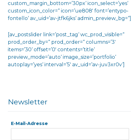
custom_margin_bottom=’30px‘ icon_select=’yes‘
custom_icon_color=“ icon=’ue808′ font=’entypo-
fontello‘ av_uid=’av-jtfk6jks‘ admin_preview_bg=“]
[av_postslider link=’post_tag‘ wc_prod_visible=“
prod_order_by=“ prod_order=“ columns=’3′
items=’30‘ offset=’0′ contents=’title‘
preview_mode=’auto‘ image_size=’portfolio‘
autoplay=’yes‘ interval=’5′ av_uid=’av-juv3xr0v‘]
Newsletter
E-Mail-Adresse