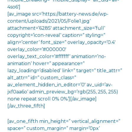
4so6′]
[av_image src=’https://battery-news.de/wp-
content/uploads/2021/05/Folie1.jpg‘
attachment=’6285′ attachment_size=’full‘
copyright=’icon-reveal‘ caption=“ styling=“
align=’center‘ font_size=“ overlay_opacity=’0.4′
overlay_color=’#000000′
overlay_text_color=’#ffffff‘ animation=’no-
animation‘ hover=“ appearance=“
lazy_loading=’disabled‘ link=“ target=“ title_attr=“
alt_attr=“ id=“ custom_class=“
av_element_hidden_in_editor=’0′ av_uid=’av-
jxf0aa6o‘ admin_preview_bg=’rgb(255, 255, 255)
none repeat scroll 0% 0%‘][/av_image]
[/av_three_fifth]
[av_one_fifth min_height=“ vertical_alignment=“
space=“ custom_margin=“ margin=’0px‘