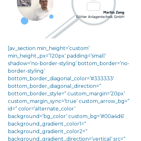
[av_section min_height=’custom‘
min_height_px=’120px‘ padding=’small‘
shadow=’no-border-styling‘ bottom_border=’no-
border-styling‘
bottom_border_diagonal_color=’#333333′
bottom_border_diagonal_direction=“
bottom_border_style=“ custom_margin=’20px‘
custom_margin_sync=’true‘ custom_arrow_bg=“
id=“ color=’alternate_color‘
background=’bg_color‘ custom_bg=’#00a4d6′
background_gradient_color1=“
background_gradient_color2=“
background_gradient_direction=’vertical‘ src=“