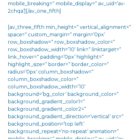
mobile_breaking=“ mobile_display=“ av_uid=’av-
2chqa‘][/av_one_fifth]
[av_three_fifth min_height=“ vertical_alignment=“
space=“ custom_margin=“ margin=’0px‘
row_boxshadow=“ row_boxshadow_color=“
row_boxshadow_width=’10‘ link=“ linktarget=“
link_hover=“ padding=’0px‘ highlight=“
highlight_size=“ border=“ border_color=“
radius=’0px‘ column_boxshadow=“
column_boxshadow_color=“
column_boxshadow_width=’10‘
background=’bg_color‘ background_color=“
background_gradient_color1=“
background_gradient_color2=“
background_gradient_direction=’vertical‘ src=“
background_position=’top left‘
background_repeat=’no-repeat‘ animation=“
mobile_breaking=“ mobile_display=“ av_uid=’av-