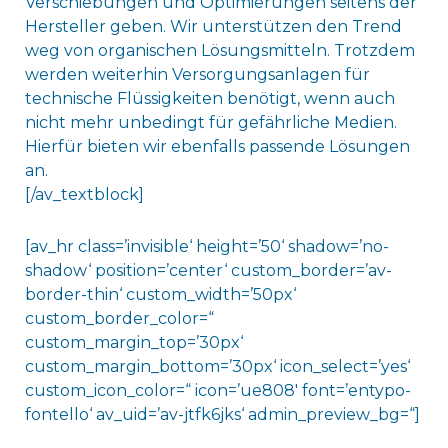
Verschiebungen und Optimierungen seitens der
Hersteller geben. Wir unterstützen den Trend
weg von organischen Lösungsmitteln. Trotzdem
werden weiterhin Versorgungsanlagen für
technische Flüssigkeiten benötigt, wenn auch
nicht mehr unbedingt für gefährliche Medien.
Hierfür bieten wir ebenfalls passende Lösungen
an.
[/av_textblock]
[av_hr class=’invisible‘ height=’50‘ shadow=’no-
shadow‘ position=’center‘ custom_border=’av-
border-thin‘ custom_width=’50px‘
custom_border_color=“
custom_margin_top=’30px‘
custom_margin_bottom=’30px‘ icon_select=’yes‘
custom_icon_color=“ icon=’ue808′ font=’entypo-
fontello‘ av_uid=’av-jtfk6jks‘ admin_preview_bg=“]