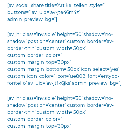
[av_social_share title=’Artikel teilen‘ style=“
buttons=“ av_uid=’av-jte46m4z‘
admin_preview_bg=“]
[av_hr class=’invisible‘ height=’50‘ shadow=’no-
shadow‘ position=’center‘ custom_border=’av-
border-thin‘ custom_width=’50px‘
custom_border_color=“
custom_margin_top=’30px‘
custom_margin_bottom=’30px‘ icon_select=’yes‘
custom_icon_color=“ icon=’ue808′ font=’entypo-
fontello‘ av_uid=’av-jtfk6jks‘ admin_preview_bg=“]
[av_hr class=’invisible‘ height=’50‘ shadow=’no-
shadow‘ position=’center‘ custom_border=’av-
border-thin‘ custom_width=’50px‘
custom_border_color=“
custom_margin_top=’30px‘