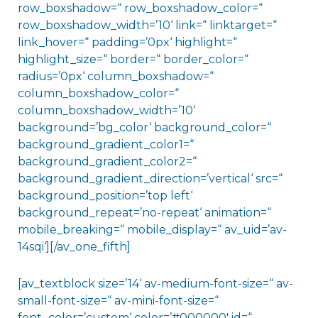
row_boxshadow=“ row_boxshadow_color=“
row_boxshadow_width=’10‘ link=“ linktarget=“
link_hover=“ padding=’0px‘ highlight=“
highlight_size=“ border=“ border_color=“
radius=’0px‘ column_boxshadow=“
column_boxshadow_color=“
column_boxshadow_width=’10‘
background=’bg_color‘ background_color=“
background_gradient_color1=“
background_gradient_color2=“
background_gradient_direction=’vertical‘ src=“
background_position=’top left‘
background_repeat=’no-repeat‘ animation=“
mobile_breaking=“ mobile_display=“ av_uid=’av-
14sqi‘][/av_one_fifth]
[av_textblock size=’14‘ av-medium-font-size=“ av-
small-font-size=“ av-mini-font-size=“
font_color=’custom‘ color=’#000000′ id=“