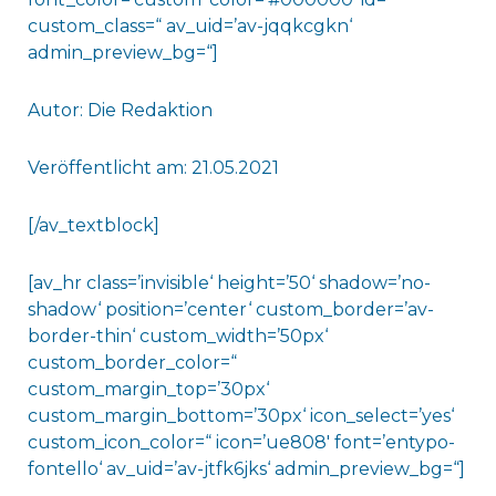
custom_class=“ av_uid=’av-jqqkcgkn‘
admin_preview_bg=“]
Autor: Die Redaktion
Veröffentlicht am: 21.05.2021
[/av_textblock]
[av_hr class=’invisible‘ height=’50‘ shadow=’no-
shadow‘ position=’center‘ custom_border=’av-
border-thin‘ custom_width=’50px‘
custom_border_color=“
custom_margin_top=’30px‘
custom_margin_bottom=’30px‘ icon_select=’yes‘
custom_icon_color=“ icon=’ue808′ font=’entypo-
fontello‘ av_uid=’av-jtfk6jks‘ admin_preview_bg=“]