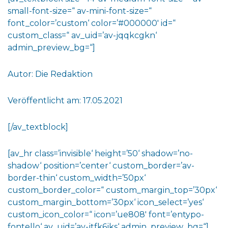
small-font-size=“ av-mini-font-size=“
font_color=’custom‘ color=’#000000′ id=“
custom_class=“ av_uid=’av-jqqkcgkn‘
admin_preview_bg=“]
Autor: Die Redaktion
Veröffentlicht am: 17.05.2021
[/av_textblock]
[av_hr class=’invisible‘ height=’50‘ shadow=’no-
shadow‘ position=’center‘ custom_border=’av-
border-thin‘ custom_width=’50px‘
custom_border_color=“ custom_margin_top=’30px‘
custom_margin_bottom=’30px‘ icon_select=’yes‘
custom_icon_color=“ icon=’ue808′ font=’entypo-
fontello‘ av_uid=’av-jtfk6jks‘ admin_preview_bg=“]