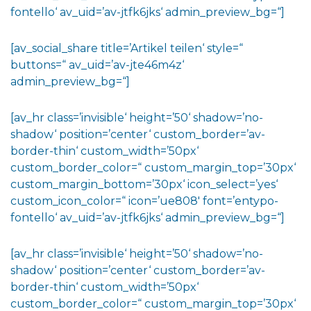
fontello‘ av_uid=’av-jtfk6jks‘ admin_preview_bg=“]
[av_social_share title=’Artikel teilen‘ style=“
buttons=“ av_uid=’av-jte46m4z‘
admin_preview_bg=“]
[av_hr class=’invisible‘ height=’50‘ shadow=’no-
shadow‘ position=’center‘ custom_border=’av-
border-thin‘ custom_width=’50px‘
custom_border_color=“ custom_margin_top=’30px‘
custom_margin_bottom=’30px‘ icon_select=’yes‘
custom_icon_color=“ icon=’ue808′ font=’entypo-
fontello‘ av_uid=’av-jtfk6jks‘ admin_preview_bg=“]
[av_hr class=’invisible‘ height=’50‘ shadow=’no-
shadow‘ position=’center‘ custom_border=’av-
border-thin‘ custom_width=’50px‘
custom_border_color=“ custom_margin_top=’30px‘