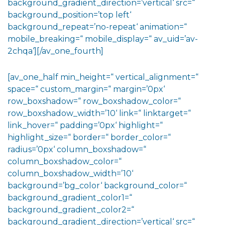
background_gradient_direction=’vertical‘ src=“
background_position=’top left‘
background_repeat=’no-repeat‘ animation=“
mobile_breaking=“ mobile_display=“ av_uid=’av-
2chqa‘][/av_one_fourth]
[av_one_half min_height=“ vertical_alignment=“
space=“ custom_margin=“ margin=’0px‘
row_boxshadow=“ row_boxshadow_color=“
row_boxshadow_width=’10‘ link=“ linktarget=“
link_hover=“ padding=’0px‘ highlight=“
highlight_size=“ border=“ border_color=“
radius=’0px‘ column_boxshadow=“
column_boxshadow_color=“
column_boxshadow_width=’10‘
background=’bg_color‘ background_color=“
background_gradient_color1=“
background_gradient_color2=“
background_gradient_direction=’vertical‘ src=“