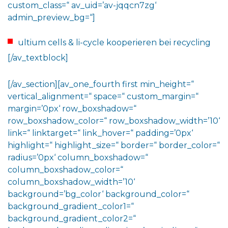
custom_class=“ av_uid=’av-jqqcn7zg‘
admin_preview_bg=“]
ultium cells & li-cycle kooperieren bei recycling
[/av_textblock]
[/av_section][av_one_fourth first min_height=“
vertical_alignment=“ space=“ custom_margin=“
margin=’0px‘ row_boxshadow=“
row_boxshadow_color=“ row_boxshadow_width=’10‘
link=“ linktarget=“ link_hover=“ padding=’0px‘
highlight=“ highlight_size=“ border=“ border_color=“
radius=’0px‘ column_boxshadow=“
column_boxshadow_color=“
column_boxshadow_width=’10‘
background=’bg_color‘ background_color=“
background_gradient_color1=“
background_gradient_color2=“