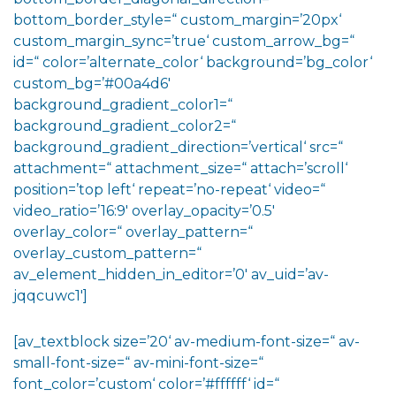
bottom_border_style=“ custom_margin=’20px‘
custom_margin_sync=’true‘ custom_arrow_bg=“
id=“ color=’alternate_color‘ background=’bg_color‘
custom_bg=’#00a4d6′
background_gradient_color1=“
background_gradient_color2=“
background_gradient_direction=’vertical‘ src=“
attachment=“ attachment_size=“ attach=’scroll‘
position=’top left‘ repeat=’no-repeat‘ video=“
video_ratio=’16:9′ overlay_opacity=’0.5′
overlay_color=“ overlay_pattern=“
overlay_custom_pattern=“
av_element_hidden_in_editor=’0′ av_uid=’av-
jqqcuwc1′]
[av_textblock size=’20‘ av-medium-font-size=“ av-
small-font-size=“ av-mini-font-size=“
font_color=’custom‘ color=’#ffffff‘ id=“