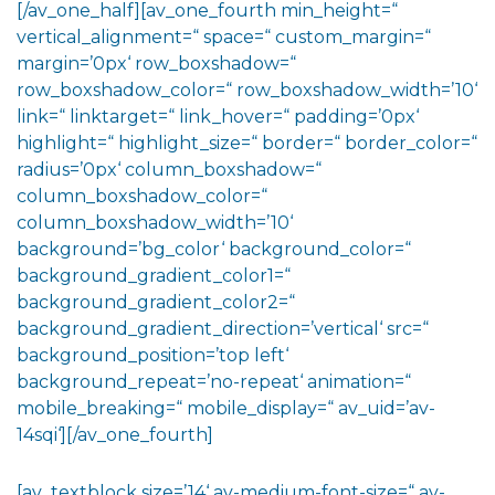
[/av_one_half][av_one_fourth min_height=“
vertical_alignment=“ space=“ custom_margin=“
margin=’0px‘ row_boxshadow=“
row_boxshadow_color=“ row_boxshadow_width=’10‘
link=“ linktarget=“ link_hover=“ padding=’0px‘
highlight=“ highlight_size=“ border=“ border_color=“
radius=’0px‘ column_boxshadow=“
column_boxshadow_color=“
column_boxshadow_width=’10‘
background=’bg_color‘ background_color=“
background_gradient_color1=“
background_gradient_color2=“
background_gradient_direction=’vertical‘ src=“
background_position=’top left‘
background_repeat=’no-repeat‘ animation=“
mobile_breaking=“ mobile_display=“ av_uid=’av-
14sqi‘][/av_one_fourth]
[av_textblock size=’14‘ av-medium-font-size=“ av-