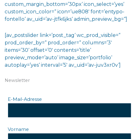
custom_margin_bottom=’30px‘ icon_select=’yes‘
custom_icon_color=“ icon=’ue808′ font=’entypo-
fontello‘ av_uid=’av-jtfk6jks‘ admin_preview_bg=“]
[av_postslider link=’post_tag‘ wc_prod_visible=“
prod_order_by=“ prod_order=“ columns=’3′
items=’30‘ offset=’0′ contents=’title‘
preview_mode=’auto‘ image_size=’portfolio‘
autoplay=’yes‘ interval=’5′ av_uid=’av-juv3xr0v‘]
Newsletter
E-Mail-Adresse
Vorname