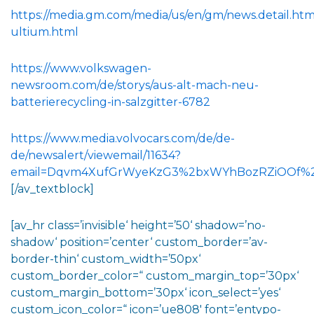
https://media.gm.com/media/us/en/gm/news.detail.htm
ultium.html
https://www.volkswagen-
newsroom.com/de/storys/aus-alt-mach-neu-
batterierecycling-in-salzgitter-6782
https://www.media.volvocars.com/de/de-
de/newsalert/viewemail/11634?
email=Dqvm4XufGrWyeKzG3%2bxWYhBozRZiOOf%2fh
[/av_textblock]
[av_hr class=’invisible‘ height=’50‘ shadow=’no-
shadow‘ position=’center‘ custom_border=’av-
border-thin‘ custom_width=’50px‘
custom_border_color=“ custom_margin_top=’30px‘
custom_margin_bottom=’30px‘ icon_select=’yes‘
custom_icon_color=“ icon=’ue808′ font=’entypo-