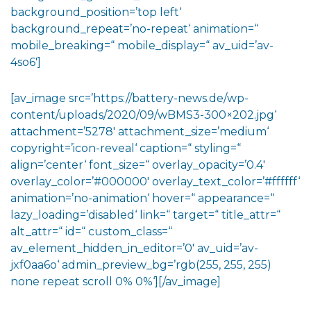
background_position=’top left‘
background_repeat=’no-repeat‘ animation=“
mobile_breaking=“ mobile_display=“ av_uid=’av-
4so6′]
[av_image src=’https://battery-news.de/wp-
content/uploads/2020/09/wBMS3-300×202.jpg‘
attachment=’5278′ attachment_size=’medium‘
copyright=’icon-reveal‘ caption=“ styling=“
align=’center‘ font_size=“ overlay_opacity=’0.4′
overlay_color=’#000000′ overlay_text_color=’#ffffff‘
animation=’no-animation‘ hover=“ appearance=“
lazy_loading=’disabled‘ link=“ target=“ title_attr=“
alt_attr=“ id=“ custom_class=“
av_element_hidden_in_editor=’0′ av_uid=’av-
jxf0aa6o‘ admin_preview_bg=’rgb(255, 255, 255)
none repeat scroll 0% 0%‘][/av_image]