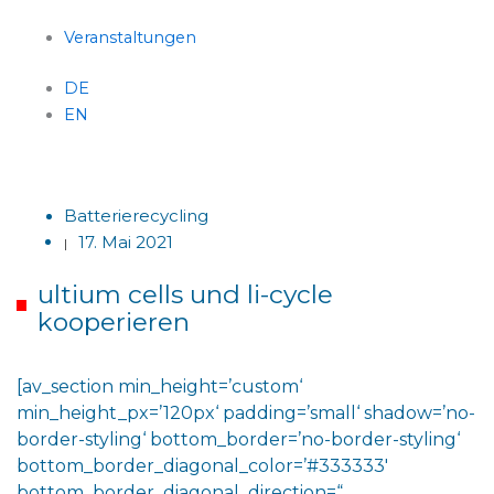
Veranstaltungen
DE
EN
Menü
Batterierecycling
17. Mai 2021
|
ultium cells und li-cycle
kooperieren
[av_section min_height=’custom‘
min_height_px=’120px‘ padding=’small‘ shadow=’no-
border-styling‘ bottom_border=’no-border-styling‘
bottom_border_diagonal_color=’#333333′
bottom_border_diagonal_direction=“