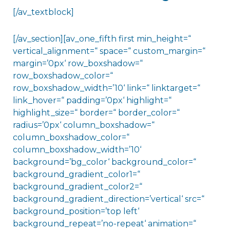
[/av_textblock]
[/av_section][av_one_fifth first min_height=“
vertical_alignment=“ space=“ custom_margin=“
margin=’0px‘ row_boxshadow=“
row_boxshadow_color=“
row_boxshadow_width=’10‘ link=“ linktarget=“
link_hover=“ padding=’0px‘ highlight=“
highlight_size=“ border=“ border_color=“
radius=’0px‘ column_boxshadow=“
column_boxshadow_color=“
column_boxshadow_width=’10‘
background=’bg_color‘ background_color=“
background_gradient_color1=“
background_gradient_color2=“
background_gradient_direction=’vertical‘ src=“
background_position=’top left‘
background_repeat=’no-repeat‘ animation=“