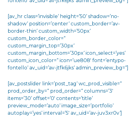
fontello‘ av_uid=’av-jtfk6jks‘ admin_preview_bg=“]
[av_hr class=’invisible‘ height=’50‘ shadow=’no-
shadow‘ position=’center‘ custom_border=’av-
border-thin‘ custom_width=’50px‘
custom_border_color=“
custom_margin_top=’30px‘
custom_margin_bottom=’30px‘ icon_select=’yes‘
custom_icon_color=“ icon=’ue808′ font=’entypo-
fontello‘ av_uid=’av-jtfk6jks‘ admin_preview_bg=“]
[av_postslider link=’post_tag‘ wc_prod_visible=“
prod_order_by=“ prod_order=“ columns=’3′
items=’30‘ offset=’0′ contents=’title‘
preview_mode=’auto‘ image_size=’portfolio‘
autoplay=’yes‘ interval=’5′ av_uid=’av-juv3xr0v‘]