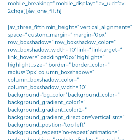
mobile_breaking=“ mobile_display=“ av_uid=’av-
2chqa‘][/av_one_fifth]
[av_three_fifth min_height=“ vertical_alignment=“
space=“ custom_margin=“ margin=’0px‘
row_boxshadow=“ row_boxshadow_color=“
row_boxshadow_width=’10‘ link=“ linktarget=“
link_hover=“ padding=’0px‘ highlight=“
highlight_size=“ border=“ border_color=“
radius=’0px‘ column_boxshadow=“
column_boxshadow_color=“
column_boxshadow_width=’10‘
background=’bg_color‘ background_color=“
background_gradient_color1=“
background_gradient_color2=“
background_gradient_direction=’vertical‘ src=“
background_position=’top left‘
background_repeat=’no-repeat‘ animation=“
mobile_breaking=“ mobile_display=“ av_uid=’av-