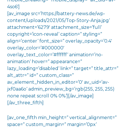
4so6′]
[av_image src=’https://battery-news.de/wp-
content/uploads/2021/05/Top-Story-Anja.jpg‘
attachment=’6279′ attachment_size=’full‘
copyright=’icon-reveal‘ caption=“ styling=“
align=’center‘ font_size=“ overlay_opacity=’0.4′
overlay_color=’#000000′
overlay_text_color=’#ffffff‘ animation=’no-
animation‘ hover=“ appearance=“
lazy_loading=’disabled‘ link=“ target=“ title_attr=“
alt_attr=“ id=“ custom_class=“
av_element_hidden_in_editor=’0′ av_uid=’av-
jxf0aa6o‘ admin_preview_bg=’rgb(255, 255, 255)
none repeat scroll 0% 0%‘][/av_image]
[/av_three_fifth]
[av_one_fifth min_height=“ vertical_alignment=“
space=“ custom_margin=“ margin=’0px‘