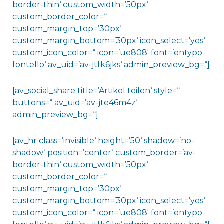
border-thin‘ custom_width=’50px‘
custom_border_color=“
custom_margin_top=’30px‘
custom_margin_bottom=’30px‘ icon_select=’yes‘
custom_icon_color=“ icon=’ue808′ font=’entypo-
fontello‘ av_uid=’av-jtfk6jks‘ admin_preview_bg=“]
[av_social_share title=’Artikel teilen‘ style=“
buttons=“ av_uid=’av-jte46m4z‘
admin_preview_bg=“]
[av_hr class=’invisible‘ height=’50‘ shadow=’no-
shadow‘ position=’center‘ custom_border=’av-
border-thin‘ custom_width=’50px‘
custom_border_color=“
custom_margin_top=’30px‘
custom_margin_bottom=’30px‘ icon_select=’yes‘
custom_icon_color=“ icon=’ue808′ font=’entypo-