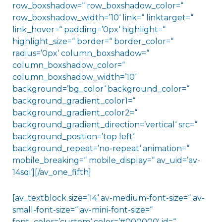
row_boxshadow=“ row_boxshadow_color=“
row_boxshadow_width=’10‘ link=“ linktarget=“
link_hover=“ padding=’0px‘ highlight=“
highlight_size=“ border=“ border_color=“
radius=’0px‘ column_boxshadow=“
column_boxshadow_color=“
column_boxshadow_width=’10‘
background=’bg_color‘ background_color=“
background_gradient_color1=“
background_gradient_color2=“
background_gradient_direction=’vertical‘ src=“
background_position=’top left‘
background_repeat=’no-repeat‘ animation=“
mobile_breaking=“ mobile_display=“ av_uid=’av-
14sqi‘][/av_one_fifth]
[av_textblock size=’14‘ av-medium-font-size=“ av-
small-font-size=“ av-mini-font-size=“
font_color=’custom‘ color=’#000000′ id=“