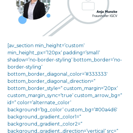
[av_section min_height=’custom‘
min_height_px=’120px‘ padding=’small‘
shadow=’no-border-styling‘ bottom_border=’no-
border-styling‘
bottom_border_diagonal_color=’#333333′
bottom_border_diagonal_direction=“
bottom_border_style=“ custom_margin=’20px‘
custom_margin_sync=’true‘ custom_arrow_bg=“
id=“ color=’alternate_color‘
background=’bg_color‘ custom_bg=’#00a4d6′
background_gradient_color1=“
background_gradient_color2=“
background_gradient_direction=’vertical‘ src=“