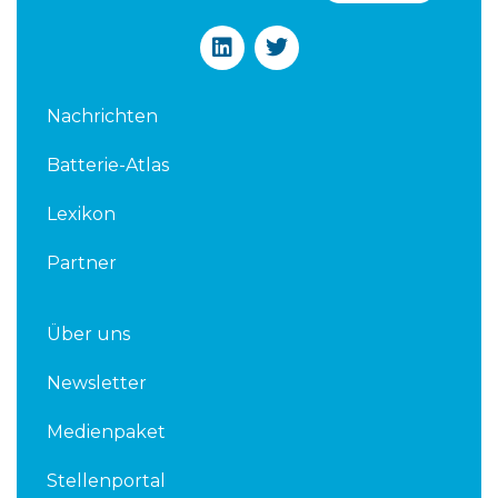
L
T
i
w
n
i
k
t
Nachrichten
e
t
d
e
Batterie-Atlas
i
r
n
Lexikon
Partner
Über uns
Newsletter
Medienpaket
Stellenportal