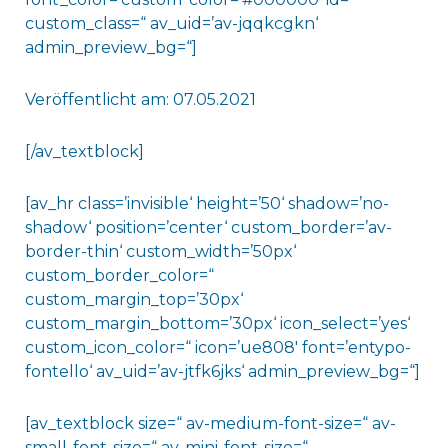
custom_class=“ av_uid=’av-jqqkcgkn‘
admin_preview_bg=“]
Veröffentlicht am: 07.05.2021
[/av_textblock]
[av_hr class=’invisible‘ height=’50‘ shadow=’no-
shadow‘ position=’center‘ custom_border=’av-
border-thin‘ custom_width=’50px‘
custom_border_color=“
custom_margin_top=’30px‘
custom_margin_bottom=’30px‘ icon_select=’yes‘
custom_icon_color=“ icon=’ue808′ font=’entypo-
fontello‘ av_uid=’av-jtfk6jks‘ admin_preview_bg=“]
[av_textblock size=“ av-medium-font-size=“ av-
small-font-size=“ av-mini-font-size=“