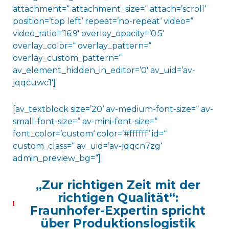
attachment=“ attachment_size=“ attach=’scroll‘
position=’top left‘ repeat=’no-repeat‘ video=“
video_ratio=’16:9′ overlay_opacity=’0.5′
overlay_color=“ overlay_pattern=“
overlay_custom_pattern=“
av_element_hidden_in_editor=’0′ av_uid=’av-
jqqcuwc1′]
[av_textblock size=’20‘ av-medium-font-size=“ av-
small-font-size=“ av-mini-font-size=“
font_color=’custom‘ color=’#ffffff‘ id=“
custom_class=“ av_uid=’av-jqqcn7zg‘
admin_preview_bg=“]
„Zur richtigen Zeit mit der
richtigen Qualität“:
Fraunhofer-Expertin spricht
über Produktionslogistik