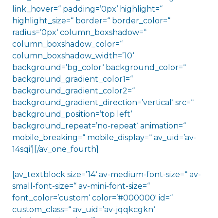
link_hover=“ padding=’0px‘ highlight=“
highlight_size=“ border=“ border_color=“
radius=’0px‘ column_boxshadow=“
column_boxshadow_color=“
column_boxshadow_width=’10‘
background=’bg_color‘ background_color=“
background_gradient_color1=“
background_gradient_color2=“
background_gradient_direction=’vertical‘ src=“
background_position=’top left‘
background_repeat=’no-repeat‘ animation=“
mobile_breaking=“ mobile_display=“ av_uid=’av-
14sqi‘][/av_one_fourth]
[av_textblock size=’14‘ av-medium-font-size=“ av-
small-font-size=“ av-mini-font-size=“
font_color=’custom‘ color=’#000000′ id=“
custom_class=“ av_uid=’av-jqqkcgkn‘