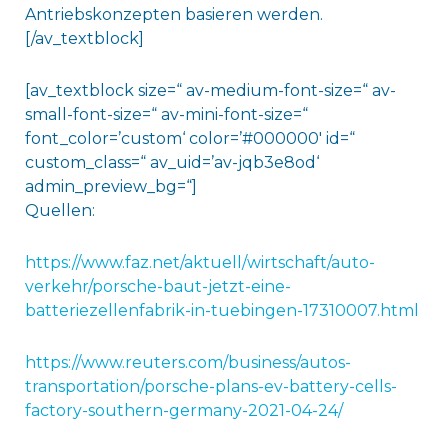
Antriebskonzepten basieren werden.
[/av_textblock]
[av_textblock size=“ av-medium-font-size=“ av-
small-font-size=“ av-mini-font-size=“
font_color=’custom‘ color=’#000000′ id=“
custom_class=“ av_uid=’av-jqb3e8od‘
admin_preview_bg=“]
Quellen:
https://www.faz.net/aktuell/wirtschaft/auto-
verkehr/porsche-baut-jetzt-eine-
batteriezellenfabrik-in-tuebingen-17310007.html
https://www.reuters.com/business/autos-
transportation/porsche-plans-ev-battery-cells-
factory-southern-germany-2021-04-24/