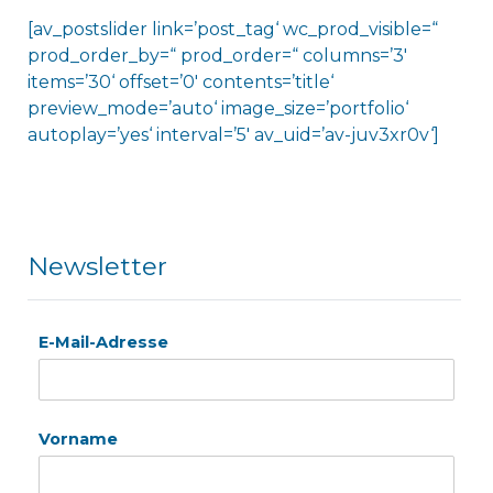
[av_postslider link=’post_tag‘ wc_prod_visible=“
prod_order_by=“ prod_order=“ columns=’3′
items=’30‘ offset=’0′ contents=’title‘
preview_mode=’auto‘ image_size=’portfolio‘
autoplay=’yes‘ interval=’5′ av_uid=’av-juv3xr0v‘]
Newsletter
E-Mail-Adresse
Vorname