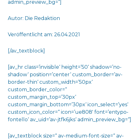
admin_preview_bg=“]
Autor: Die Redaktion
Veröffentlicht am: 26.04.2021
[/av_textblock]
[av_hr class=’invisible‘ height=’50‘ shadow=’no-
shadow‘ position=’center‘ custom_border=’av-
border-thin‘ custom_width=’50px‘
custom_border_color=“
custom_margin_top=’30px‘
custom_margin_bottom=’30px‘ icon_select=’yes‘
custom_icon_color=“ icon=’ue808′ font=’entypo-
fontello‘ av_uid=’av-jtfk6jks‘ admin_preview_bg=“]
[av_textblock size=“ av-medium-font-size=“ av-