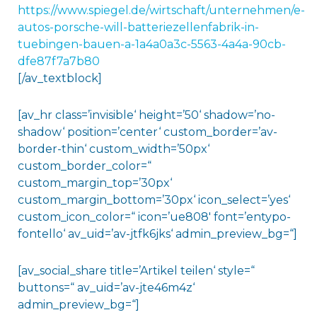
https://www.spiegel.de/wirtschaft/unternehmen/e-
autos-porsche-will-batteriezellenfabrik-in-
tuebingen-bauen-a-1a4a0a3c-5563-4a4a-90cb-
dfe87f7a7b80
[/av_textblock]
[av_hr class=’invisible‘ height=’50‘ shadow=’no-
shadow‘ position=’center‘ custom_border=’av-
border-thin‘ custom_width=’50px‘
custom_border_color=“
custom_margin_top=’30px‘
custom_margin_bottom=’30px‘ icon_select=’yes‘
custom_icon_color=“ icon=’ue808′ font=’entypo-
fontello‘ av_uid=’av-jtfk6jks‘ admin_preview_bg=“]
[av_social_share title=’Artikel teilen‘ style=“
buttons=“ av_uid=’av-jte46m4z‘
admin_preview_bg=“]