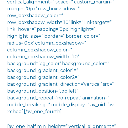
vertical_alignment=“ space=“ custom_margin=“
margin=’0px‘ row_boxshadow=“
row_boxshadow_color=“
row_boxshadow_width=’10‘ link=“ linktarget=“
link_hover=“ padding=’0px‘ highlight=“
highlight_size=“ border=“ border_color=“
radius=’0px‘ column_boxshadow=“
column_boxshadow_color=“
column_boxshadow_width=’10‘
background=’bg_color‘ background_color=“
background_gradient_color1=“
background_gradient_color2=“
background_gradient_direction=’vertical‘ src=“
background_position=’top left‘
background_repeat=’no-repeat‘ animation=“
mobile_breaking=“ mobile_display=“ av_uid=’av-
2chqa‘][/av_one_fourth]
[av_one_half min_height=“ vertical_alignment=“