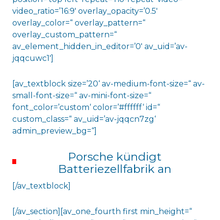
video_ratio=’16:9′ overlay_opacity=’0.5′
overlay_color=“ overlay_pattern=“
overlay_custom_pattern=“
av_element_hidden_in_editor=’0′ av_uid=’av-
jqqcuwc1′]
[av_textblock size=’20‘ av-medium-font-size=“ av-
small-font-size=“ av-mini-font-size=“
font_color=’custom‘ color=’#ffffff‘ id=“
custom_class=“ av_uid=’av-jqqcn7zg‘
admin_preview_bg=“]
Porsche kündigt
Batteriezellfabrik an
[/av_textblock]
[/av_section][av_one_fourth first min_height=“