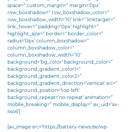
space=“ custom_margin=“ margin=’0px‘
row_boxshadow=“ row_boxshadow_color=“
row_boxshadow_width=’10‘ link=“ linktarget=“
link_hover=“ padding=’0px‘ highlight=“
highlight_size=“ border=“ border_color=“
radius=’0px‘ column_boxshadow=“
column_boxshadow_color=“
column_boxshadow_width=’10‘
background=’bg_color‘ background_color=“
background_gradient_color1=“
background_gradient_color2=“
background_gradient_direction=’vertical‘ src=“
background_position=’top left‘
background_repeat=’no-repeat‘ animation=“
mobile_breaking=“ mobile_display=“ av_uid=’av-
4so6′]
[av_image src=’https://battery-news.de/wp-