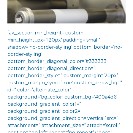
[av_section min_height=’custom‘
min_height_px=’120px‘ padding=’small‘
shadow=’no-border-styling‘ bottom_border=’no-
border-styling‘
bottom_border_diagonal_color=’#333333′
bottom_border_diagonal_direction=“
bottom_border_style=“ custom_margin=’20px‘
custom_margin_sync=’true‘ custom_arrow_bg=“
id=“ color=’alternate_color‘
background=’bg_color‘ custom_bg=’#00a4d6′
background_gradient_color1=“
background_gradient_color2=“
background_gradient_direction=’vertical‘ src=“
attachment=“ attachment_size=“ attach=’scroll‘
position=’top left‘ repeat=’no-repeat‘ video=“