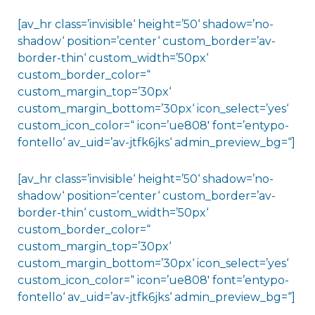
[av_hr class=’invisible‘ height=’50‘ shadow=’no-
shadow‘ position=’center‘ custom_border=’av-
border-thin‘ custom_width=’50px‘
custom_border_color=“
custom_margin_top=’30px‘
custom_margin_bottom=’30px‘ icon_select=’yes‘
custom_icon_color=“ icon=’ue808′ font=’entypo-
fontello‘ av_uid=’av-jtfk6jks‘ admin_preview_bg=“]
[av_hr class=’invisible‘ height=’50‘ shadow=’no-
shadow‘ position=’center‘ custom_border=’av-
border-thin‘ custom_width=’50px‘
custom_border_color=“
custom_margin_top=’30px‘
custom_margin_bottom=’30px‘ icon_select=’yes‘
custom_icon_color=“ icon=’ue808′ font=’entypo-
fontello‘ av_uid=’av-jtfk6jks‘ admin_preview_bg=“]