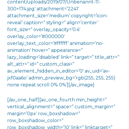
content/uploads/2019/07/Unbenannt-11-
300×174.jpg‘ attachment=’2241′
attachment_size=’medium‘ copyright=’icon-
reveal‘ caption=“ styling=“ align=’center‘
font_size=“ overlay_opacity=’0.4′
overlay_color=’#000000′
overlay_text_color=’#ffffff‘ animation=’no-
animation‘ hover=“ appearance=“
lazy_loading=’disabled‘ link=“ target=“ title_attr=“
alt_attr=“ id=“ custom_class=“
av_element_hidden_in_editor=’0′ av_uid=’av-
jxf0aa6o‘ admin_preview_bg=’rgb(255, 255, 255)
none repeat scroll 0% 0%‘][/av_image]
[/av_one_half][av_one_fourth min_height=“
vertical_alignment=“ space=“ custom_margin=“
margin=’0px‘ row_boxshadow=“
row_boxshadow_color=“
row_boxshadow_width=’10‘ link=“ linktarget=“