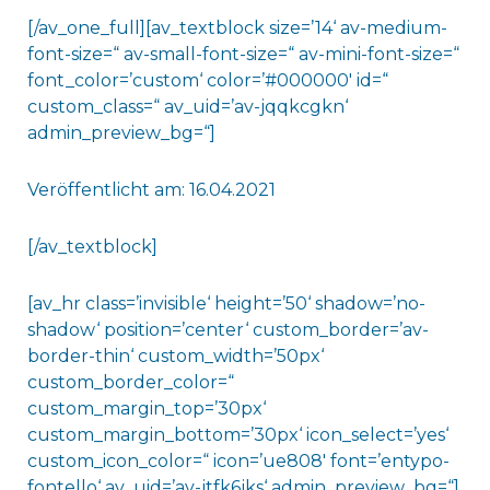
[/av_one_full][av_textblock size=’14‘ av-medium-
font-size=“ av-small-font-size=“ av-mini-font-size=“
font_color=’custom‘ color=’#000000′ id=“
custom_class=“ av_uid=’av-jqqkcgkn‘
admin_preview_bg=“]
Veröffentlicht am: 16.04.2021
[/av_textblock]
[av_hr class=’invisible‘ height=’50‘ shadow=’no-
shadow‘ position=’center‘ custom_border=’av-
border-thin‘ custom_width=’50px‘
custom_border_color=“
custom_margin_top=’30px‘
custom_margin_bottom=’30px‘ icon_select=’yes‘
custom_icon_color=“ icon=’ue808′ font=’entypo-
fontello‘ av_uid=’av-jtfk6jks‘ admin_preview_bg=“]