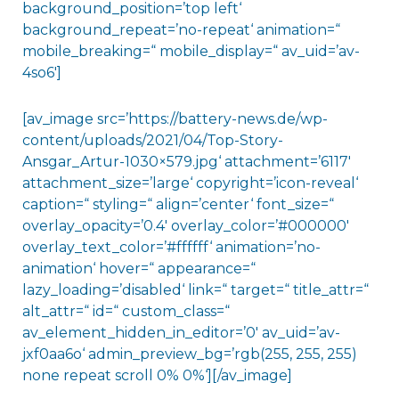
background_position=’top left‘
background_repeat=’no-repeat‘ animation=“
mobile_breaking=“ mobile_display=“ av_uid=’av-
4so6′]
[av_image src=’https://battery-news.de/wp-
content/uploads/2021/04/Top-Story-
Ansgar_Artur-1030×579.jpg‘ attachment=’6117′
attachment_size=’large‘ copyright=’icon-reveal‘
caption=“ styling=“ align=’center‘ font_size=“
overlay_opacity=’0.4′ overlay_color=’#000000′
overlay_text_color=’#ffffff‘ animation=’no-
animation‘ hover=“ appearance=“
lazy_loading=’disabled‘ link=“ target=“ title_attr=“
alt_attr=“ id=“ custom_class=“
av_element_hidden_in_editor=’0′ av_uid=’av-
jxf0aa6o‘ admin_preview_bg=’rgb(255, 255, 255)
none repeat scroll 0% 0%‘][/av_image]