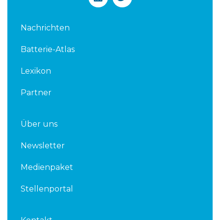
i
w
n
i
k
t
Nachrichten
e
t
d
e
Batterie-Atlas
i
r
n
Lexikon
Partner
Über uns
Newsletter
Medienpaket
Stellenportal