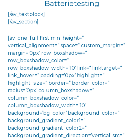
Batterietesting
[/av_textblock]
[/av_section]
[av_one_full first min_height=“
vertical_alignment=“ space=“ custom_margin=“
margin=’0px‘ row_boxshadow=“
row_boxshadow_color=“
row_boxshadow_width=’10‘ link=“ linktarget=“
link_hover=“ padding=’0px‘ highlight=“
highlight_size=“ border=“ border_color=“
radius=’0px‘ column_boxshadow=“
column_boxshadow_color=“
column_boxshadow_width=’10‘
background=’bg_color‘ background_color=“
background_gradient_color1=“
background_gradient_color2=“
background_gradient_direction=’vertical‘ src=“