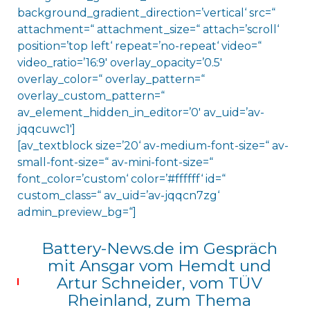
background_gradient_direction=’vertical‘ src=“
attachment=“ attachment_size=“ attach=’scroll‘
position=’top left‘ repeat=’no-repeat‘ video=“
video_ratio=’16:9′ overlay_opacity=’0.5′
overlay_color=“ overlay_pattern=“
overlay_custom_pattern=“
av_element_hidden_in_editor=’0′ av_uid=’av-
jqqcuwc1′]
[av_textblock size=’20‘ av-medium-font-size=“ av-
small-font-size=“ av-mini-font-size=“
font_color=’custom‘ color=’#ffffff‘ id=“
custom_class=“ av_uid=’av-jqqcn7zg‘
admin_preview_bg=“]
Battery-News.de im Gespräch
mit Ansgar vom Hemdt und
Artur Schneider, vom TÜV
Rheinland, zum Thema