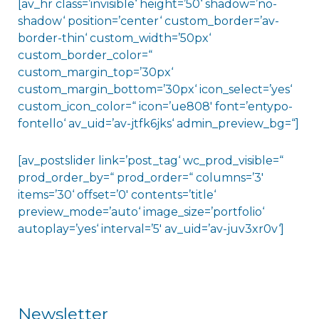
[av_hr class=’invisible‘ height=’50‘ shadow=’no-
shadow‘ position=’center‘ custom_border=’av-
border-thin‘ custom_width=’50px‘
custom_border_color=“
custom_margin_top=’30px‘
custom_margin_bottom=’30px‘ icon_select=’yes‘
custom_icon_color=“ icon=’ue808′ font=’entypo-
fontello‘ av_uid=’av-jtfk6jks‘ admin_preview_bg=“]
[av_postslider link=’post_tag‘ wc_prod_visible=“
prod_order_by=“ prod_order=“ columns=’3′
items=’30‘ offset=’0′ contents=’title‘
preview_mode=’auto‘ image_size=’portfolio‘
autoplay=’yes‘ interval=’5′ av_uid=’av-juv3xr0v‘]
Newsletter