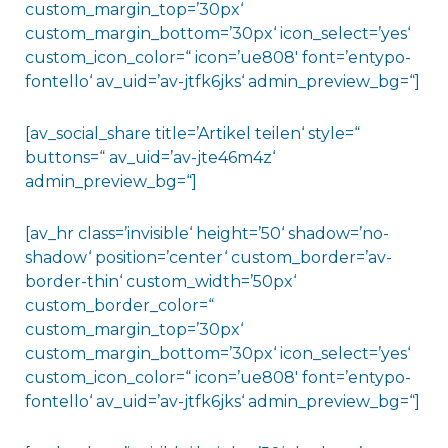
custom_margin_top=’30px‘
custom_margin_bottom=’30px‘ icon_select=’yes‘
custom_icon_color=“ icon=’ue808′ font=’entypo-
fontello‘ av_uid=’av-jtfk6jks‘ admin_preview_bg=“]
[av_social_share title=’Artikel teilen‘ style=“
buttons=“ av_uid=’av-jte46m4z‘
admin_preview_bg=“]
[av_hr class=’invisible‘ height=’50‘ shadow=’no-
shadow‘ position=’center‘ custom_border=’av-
border-thin‘ custom_width=’50px‘
custom_border_color=“
custom_margin_top=’30px‘
custom_margin_bottom=’30px‘ icon_select=’yes‘
custom_icon_color=“ icon=’ue808′ font=’entypo-
fontello‘ av_uid=’av-jtfk6jks‘ admin_preview_bg=“]