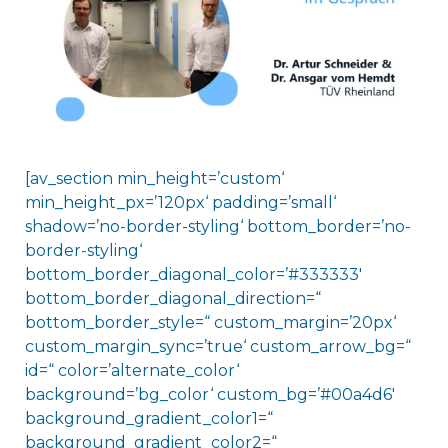
[av_section min_height=’custom‘
min_height_px=’120px‘ padding=’small‘
shadow=’no-border-styling‘ bottom_border=’no-
border-styling‘
bottom_border_diagonal_color=’#333333′
bottom_border_diagonal_direction=“
bottom_border_style=“ custom_margin=’20px‘
custom_margin_sync=’true‘ custom_arrow_bg=“
id=“ color=’alternate_color‘
background=’bg_color‘ custom_bg=’#00a4d6′
background_gradient_color1=“
background_gradient_color2=“