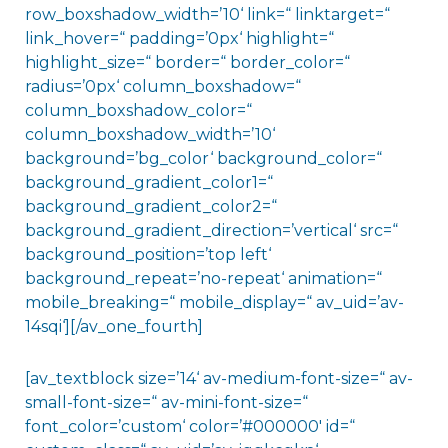
row_boxshadow_width=’10‘ link=“ linktarget=“
link_hover=“ padding=’0px‘ highlight=“
highlight_size=“ border=“ border_color=“
radius=’0px‘ column_boxshadow=“
column_boxshadow_color=“
column_boxshadow_width=’10‘
background=’bg_color‘ background_color=“
background_gradient_color1=“
background_gradient_color2=“
background_gradient_direction=’vertical‘ src=“
background_position=’top left‘
background_repeat=’no-repeat‘ animation=“
mobile_breaking=“ mobile_display=“ av_uid=’av-
14sqi‘][/av_one_fourth]
[av_textblock size=’14‘ av-medium-font-size=“ av-
small-font-size=“ av-mini-font-size=“
font_color=’custom‘ color=’#000000′ id=“