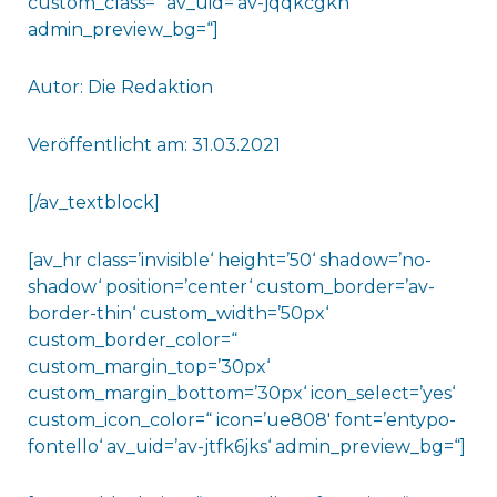
custom_class=“ av_uid=’av-jqqkcgkn‘
admin_preview_bg=“]
Autor: Die Redaktion
Veröffentlicht am: 31.03.2021
[/av_textblock]
[av_hr class=’invisible‘ height=’50‘ shadow=’no-
shadow‘ position=’center‘ custom_border=’av-
border-thin‘ custom_width=’50px‘
custom_border_color=“
custom_margin_top=’30px‘
custom_margin_bottom=’30px‘ icon_select=’yes‘
custom_icon_color=“ icon=’ue808′ font=’entypo-
fontello‘ av_uid=’av-jtfk6jks‘ admin_preview_bg=“]