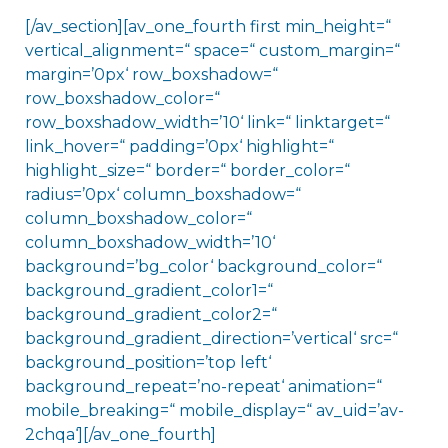
[/av_section][av_one_fourth first min_height=“
vertical_alignment=“ space=“ custom_margin=“
margin=’0px‘ row_boxshadow=“
row_boxshadow_color=“
row_boxshadow_width=’10‘ link=“ linktarget=“
link_hover=“ padding=’0px‘ highlight=“
highlight_size=“ border=“ border_color=“
radius=’0px‘ column_boxshadow=“
column_boxshadow_color=“
column_boxshadow_width=’10‘
background=’bg_color‘ background_color=“
background_gradient_color1=“
background_gradient_color2=“
background_gradient_direction=’vertical‘ src=“
background_position=’top left‘
background_repeat=’no-repeat‘ animation=“
mobile_breaking=“ mobile_display=“ av_uid=’av-
2chqa‘][/av_one_fourth]