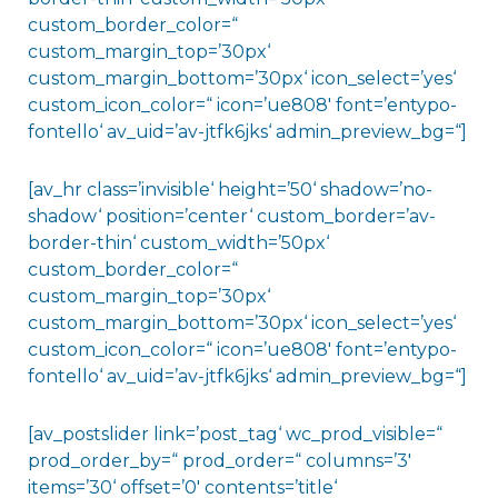
custom_border_color=“
custom_margin_top=’30px‘
custom_margin_bottom=’30px‘ icon_select=’yes‘
custom_icon_color=“ icon=’ue808′ font=’entypo-
fontello‘ av_uid=’av-jtfk6jks‘ admin_preview_bg=“]
[av_hr class=’invisible‘ height=’50‘ shadow=’no-
shadow‘ position=’center‘ custom_border=’av-
border-thin‘ custom_width=’50px‘
custom_border_color=“
custom_margin_top=’30px‘
custom_margin_bottom=’30px‘ icon_select=’yes‘
custom_icon_color=“ icon=’ue808′ font=’entypo-
fontello‘ av_uid=’av-jtfk6jks‘ admin_preview_bg=“]
[av_postslider link=’post_tag‘ wc_prod_visible=“
prod_order_by=“ prod_order=“ columns=’3′
items=’30‘ offset=’0′ contents=’title‘