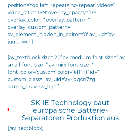
position=’top left‘ repeat=’no-repeat‘ video=“
video_ratio=’16:9′ overlay_opacity=’0.5′
overlay_color=“ overlay_pattern=“
overlay_custom_pattern=“
av_element_hidden_in_editor=’0′ av_uid=’av-
jqqcuwc1′]
[av_textblock size=’20‘ av-medium-font-size=“ av-
small-font-size=“ av-mini-font-size=“
font_color=’custom‘ color=’#ffffff‘ id=“
custom_class=“ av_uid=’av-jqqcn7zg‘
admin_preview_bg=“]
SK IE Technology baut
europäische Batterie-
Separatoren Produktion aus
[/av_textblock]