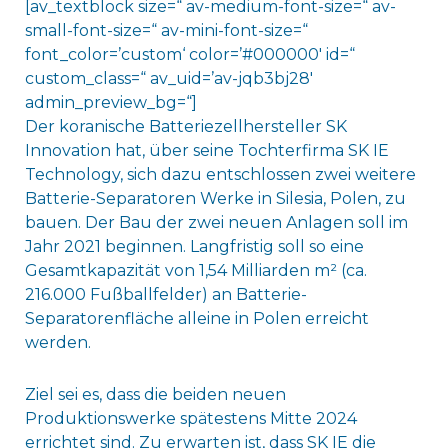
[av_textblock size=“ av-medium-font-size=“ av-
small-font-size=“ av-mini-font-size=“
font_color=’custom‘ color=’#000000′ id=“
custom_class=“ av_uid=’av-jqb3bj28′
admin_preview_bg=“]
Der koranische Batteriezellhersteller SK
Innovation hat, über seine Tochterfirma SK IE
Technology, sich dazu entschlossen zwei weitere
Batterie-Separatoren Werke in Silesia, Polen, zu
bauen. Der Bau der zwei neuen Anlagen soll im
Jahr 2021 beginnen. Langfristig soll so eine
Gesamtkapazität von 1,54 Milliarden m² (ca.
216.000 Fußballfelder) an Batterie-
Separatorenfläche alleine in Polen erreicht
werden.
Ziel sei es, dass die beiden neuen
Produktionswerke spätestens Mitte 2024
errichtet sind. Zu erwarten ist, dass SK IE die