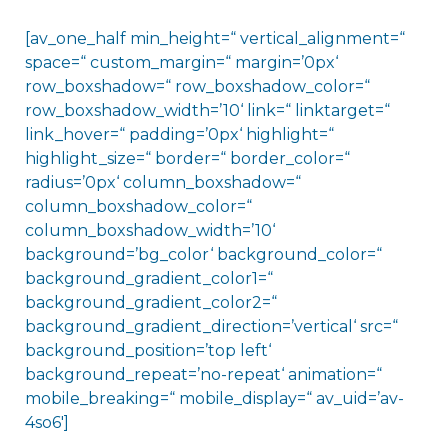
[av_one_half min_height=“ vertical_alignment=“
space=“ custom_margin=“ margin=’0px‘
row_boxshadow=“ row_boxshadow_color=“
row_boxshadow_width=’10‘ link=“ linktarget=“
link_hover=“ padding=’0px‘ highlight=“
highlight_size=“ border=“ border_color=“
radius=’0px‘ column_boxshadow=“
column_boxshadow_color=“
column_boxshadow_width=’10‘
background=’bg_color‘ background_color=“
background_gradient_color1=“
background_gradient_color2=“
background_gradient_direction=’vertical‘ src=“
background_position=’top left‘
background_repeat=’no-repeat‘ animation=“
mobile_breaking=“ mobile_display=“ av_uid=’av-
4so6′]