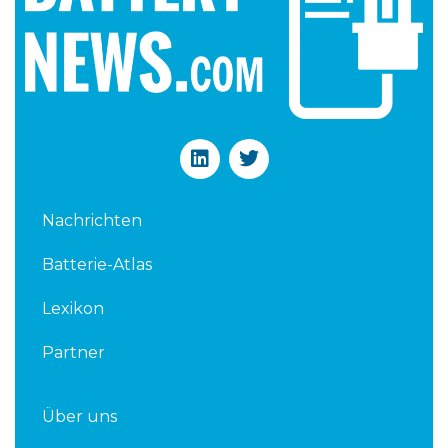
L
T
i
w
n
i
k
t
Nachrichten
e
t
d
e
Batterie-Atlas
i
r
n
Lexikon
Partner
Über uns