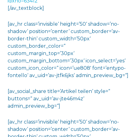
idxno=63412
[/av_textblock]
[av_hr class=’invisible‘ height=’50‘ shadow=’no-
shadow‘ position=’center‘ custom_border=’av-
border-thin‘ custom_width=’50px‘
custom_border_color=“
custom_margin_top=’30px‘
custom_margin_bottom=’30px‘ icon_select=’yes‘
custom_icon_color=“ icon=’ue808′ font=’entypo-
fontello‘ av_uid=’av-jtfk6jks‘ admin_preview_bg=“]
[av_social_share title=’Artikel teilen‘ style=“
buttons=“ av_uid=’av-jte46m4z‘
admin_preview_bg=“]
[av_hr class=’invisible‘ height=’50‘ shadow=’no-
shadow‘ position=’center‘ custom_border=’av-
border-thin‘ custom_width=’50px‘