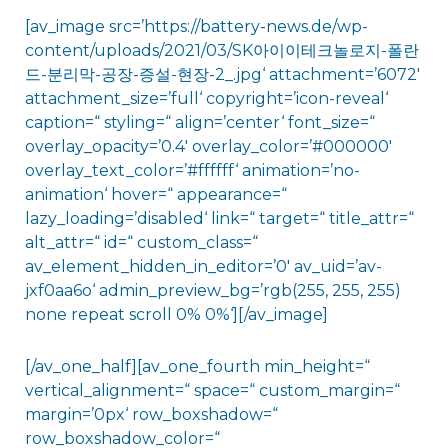
[av_image src=’https://battery-news.de/wp-
content/uploads/2021/03/SK아이이테크놀로지-폴란
드-분리막-공장-증설-현장-2_.jpg‘ attachment=’6072′
attachment_size=’full‘ copyright=’icon-reveal‘
caption=“ styling=“ align=’center‘ font_size=“
overlay_opacity=’0.4′ overlay_color=’#000000′
overlay_text_color=’#ffffff‘ animation=’no-
animation‘ hover=“ appearance=“
lazy_loading=’disabled‘ link=“ target=“ title_attr=“
alt_attr=“ id=“ custom_class=“
av_element_hidden_in_editor=’0′ av_uid=’av-
jxf0aa6o‘ admin_preview_bg=’rgb(255, 255, 255)
none repeat scroll 0% 0%‘][/av_image]
[/av_one_half][av_one_fourth min_height=“
vertical_alignment=“ space=“ custom_margin=“
margin=’0px‘ row_boxshadow=“
row_boxshadow_color=“