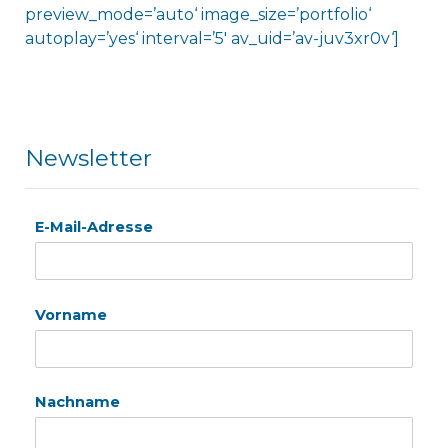
preview_mode=’auto‘ image_size=’portfolio‘
autoplay=’yes‘ interval=’5′ av_uid=’av-juv3xr0v‘]
Newsletter
E-Mail-Adresse
Vorname
Nachname