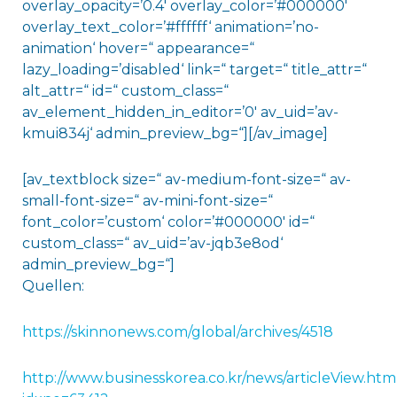
overlay_opacity=’0.4′ overlay_color=’#000000′
overlay_text_color=’#ffffff‘ animation=’no-
animation‘ hover=“ appearance=“
lazy_loading=’disabled‘ link=“ target=“ title_attr=“
alt_attr=“ id=“ custom_class=“
av_element_hidden_in_editor=’0′ av_uid=’av-
kmui834j‘ admin_preview_bg=“][/av_image]
[av_textblock size=“ av-medium-font-size=“ av-
small-font-size=“ av-mini-font-size=“
font_color=’custom‘ color=’#000000′ id=“
custom_class=“ av_uid=’av-jqb3e8od‘
admin_preview_bg=“]
Quellen:
https://skinnonews.com/global/archives/4518
http://www.businesskorea.co.kr/news/articleView.htm