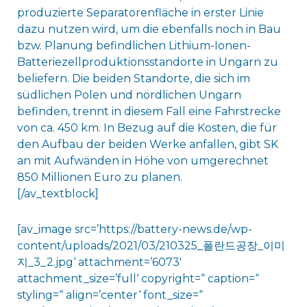
produzierte Separatorenfläche in erster Linie
dazu nutzen wird, um die ebenfalls noch in Bau
bzw. Planung befindlichen Lithium-Ionen-
Batteriezellproduktionsstandorte in Ungarn zu
beliefern. Die beiden Standorte, die sich im
südlichen Polen und nördlichen Ungarn
befinden, trennt in diesem Fall eine Fahrstrecke
von ca. 450 km. In Bezug auf die Kosten, die für
den Aufbau der beiden Werke anfallen, gibt SK
an mit Aufwänden in Höhe von umgerechnet
850 Millionen Euro zu planen.
[/av_textblock]
[av_image src=’https://battery-news.de/wp-
content/uploads/2021/03/210325_폴란드공장_이미
지_3_2.jpg‘ attachment=’6073′
attachment_size=’full‘ copyright=“ caption=“
styling=“ align=’center‘ font_size=“