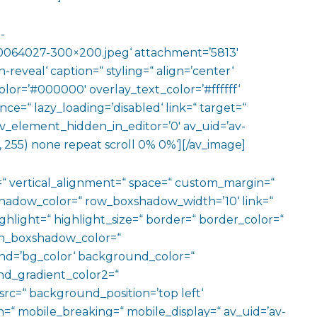
-
0064027-300×200.jpeg‘ attachment=’5813′
reveal‘ caption=“ styling=“ align=’center‘
color=’#000000′ overlay_text_color=’#ffffff‘
ce=“ lazy_loading=’disabled‘ link=“ target=“
“ av_element_hidden_in_editor=’0′ av_uid=’av-
 255) none repeat scroll 0% 0%‘][/av_image]
=“ vertical_alignment=“ space=“ custom_margin=“
adow_color=“ row_boxshadow_width=’10‘ link=“
ighlight=“ highlight_size=“ border=“ border_color=“
n_boxshadow_color=“
d=’bg_color‘ background_color=“
d_gradient_color2=“
src=“ background_position=’top left‘
=“ mobile_breaking=“ mobile_display=“ av_uid=’av-