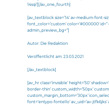
14sqi‘][/av_one_fourth]
[av_textblock size=’14‘ av-medium-font-size
font_color=’custom‘ color=’#000000′ id=“
admin_preview_bg=“]
Autor: Die Redaktion
Veröffentlicht am: 23.03.2021
[/av_textblock]
[av_hr class=’invisible‘ height=’50‘ shado
border-thin‘ custom_width=’50px‘ custo
custom_margin_bottom=’30px‘ icon_select
font=’entypo-fontello‘ av_uid=’av-jtfk6jks