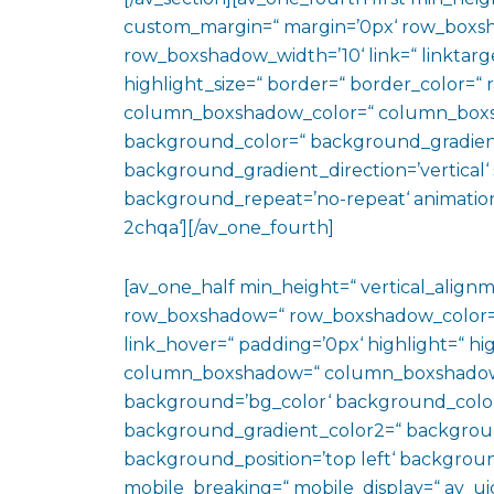
custom_margin=“ margin=’0px‘ row_boxs
row_boxshadow_width=’10‘ link=“ linktarge
highlight_size=“ border=“ border_color=
column_boxshadow_color=“ column_boxs
background_color=“ background_gradien
background_gradient_direction=’vertical‘ 
background_repeat=’no-repeat‘ animation
2chqa‘][/av_one_fourth]
[av_one_half min_height=“ vertical_align
row_boxshadow=“ row_boxshadow_color=“ 
link_hover=“ padding=’0px‘ highlight=“ hig
column_boxshadow=“ column_boxshadow
background=’bg_color‘ background_color
background_gradient_color2=“ background_
background_position=’top left‘ backgrou
mobile_breaking=“ mobile_display=“ av_uid