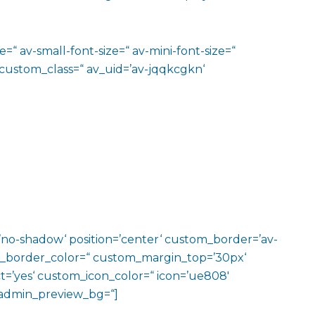
=“ av-small-font-size=“ av-mini-font-size=“
 custom_class=“ av_uid=’av-jqqkcgkn‘
w=’no-shadow‘ position=’center‘ custom_border=’av-
m_border_color=“ custom_margin_top=’30px‘
=’yes‘ custom_icon_color=“ icon=’ue808′
‘ admin_preview_bg=“]