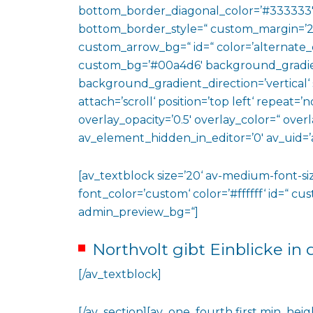
bottom_border_diagonal_color=’#333333′
bottom_border_style=“ custom_margin=’2
custom_arrow_bg=“ id=“ color=’alternate_
custom_bg=’#00a4d6′ background_gradie
background_gradient_direction=’vertical‘
attach=’scroll‘ position=’top left‘ repeat=’n
overlay_opacity=’0.5′ overlay_color=“ ove
av_element_hidden_in_editor=’0′ av_uid=’
[av_textblock size=’20‘ av-medium-font-siz
font_color=’custom‘ color=’#ffffff‘ id=“ c
admin_preview_bg=“]
Northvolt gibt Einblicke in
[/av_textblock]
[/av_section][av_one_fourth first min_heig