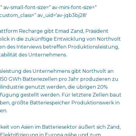
 av-small-font-size=“ av-mini-font-size=“
custom_class=“ av_uid=’av-jqb3bj28′
lattform Recharge gibt Emad Zand, Präsident
blick in die zukünftige Entwicklung von Northvolt
n des Interviews betreffen Produktionsleistung,
tabilität des Unternehmens.
nsleistung des Unternehmens gibt Northvolt an
 150 GWh Batteriezellen pro Jahr produzieren zu
ilindustrie genutzt werden, die übrigen 20%
fügung gestellt werden. Für letztere Zellen baut
ben, größte Batteriespeicher Produktionswerk in
en.
eit von Asien im Batteriesektor äußert sich Zand,
 Elektrifizierung in Europa gäbe und zum