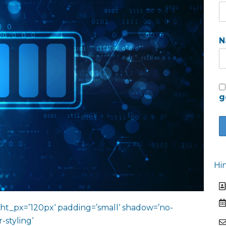
N
g
Hi
ht_px=’120px‘ padding=’small‘ shadow=’no-
-styling‘