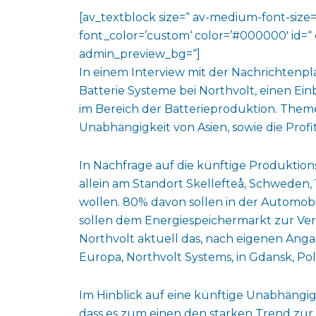
[av_textblock size=“ av-medium-font-size=“
font_color=’custom‘ color=’#000000′ id=“ 
admin_preview_bg=“]
In einem Interview mit der Nachrichtenp
Batterie Systeme bei Northvolt, einen Ein
im Bereich der Batterieproduktion. Theme
Unabhängigkeit von Asien, sowie die Profi
In Nachfrage auf die künftige Produktio
allein am Standort Skellefteå, Schweden,
wollen. 80% davon sollen in der Automob
sollen dem Energiespeichermarkt zur Ver
Northvolt aktuell das, nach eigenen Anga
Europa, Northvolt Systems, in Gdansk, Pol
Im Hinblick auf eine künftige Unabhängigk
dass es zum einen den starken Trend zur