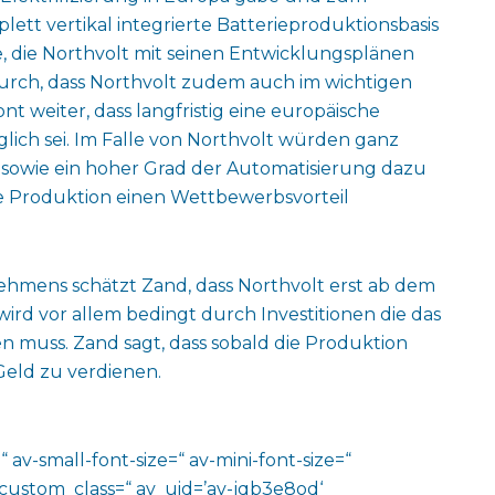
tt vertikal integrierte Batterieproduktionsbasis
, die Northvolt mit seinen Entwicklungsplänen
durch, dass Northvolt zudem auch im wichtigen
ont weiter, dass langfristig eine europäische
lich sei. Im Falle von Northvolt würden ganz
sowie ein hoher Grad der Automatisierung dazu
ie Produktion einen Wettbewerbsvorteil
rnehmens schätzt Zand, dass Northvolt erst ab dem
ird vor allem bedingt durch Investitionen die das
 muss. Zand sagt, dass sobald die Produktion
 Geld zu verdienen.
 av-small-font-size=“ av-mini-font-size=“
 custom_class=“ av_uid=’av-jqb3e8od‘