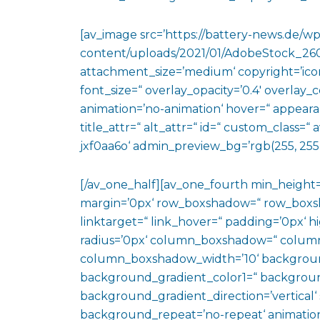
[av_image src=’https://battery-news.de/wp
content/uploads/2021/01/AdobeStock_26
attachment_size=’medium‘ copyright=’icon-
font_size=“ overlay_opacity=’0.4′ overlay_
animation=’no-animation‘ hover=“ appearan
title_attr=“ alt_attr=“ id=“ custom_class=
jxf0aa6o‘ admin_preview_bg=’rgb(255, 255,
[/av_one_half][av_one_fourth min_height
margin=’0px‘ row_boxshadow=“ row_boxsh
linktarget=“ link_hover=“ padding=’0px‘ h
radius=’0px‘ column_boxshadow=“ colum
column_boxshadow_width=’10‘ backgroun
background_gradient_color1=“ backgroun
background_gradient_direction=’vertical‘ 
background_repeat=’no-repeat‘ animation