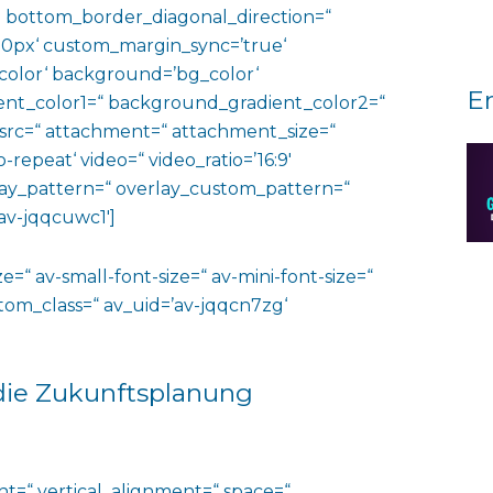
 bottom_border_diagonal_direction=“
0px‘ custom_margin_sync=’true‘
color‘ background=’bg_color‘
E
nt_color1=“ background_gradient_color2=“
 src=“ attachment=“ attachment_size=“
o-repeat‘ video=“ video_ratio=’16:9′
rlay_pattern=“ overlay_custom_pattern=“
av-jqqcuwc1′]
e=“ av-small-font-size=“ av-mini-font-size=“
ustom_class=“ av_uid=’av-jqqcn7zg‘
 die Zukunftsplanung
ht=“ vertical_alignment=“ space=“