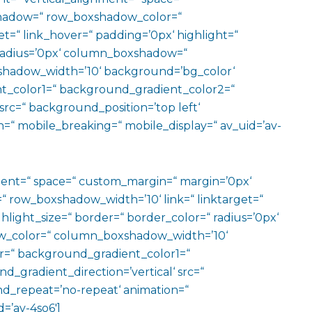
hadow=“ row_boxshadow_color=“
t=“ link_hover=“ padding=’0px‘ highlight=“
“ radius=’0px‘ column_boxshadow=“
hadow_width=’10‘ background=’bg_color‘
t_color1=“ background_gradient_color2=“
src=“ background_position=’top left‘
=“ mobile_breaking=“ mobile_display=“ av_uid=’av-
ment=“ space=“ custom_margin=“ margin=’0px‘
row_boxshadow_width=’10‘ link=“ linktarget=“
hlight_size=“ border=“ border_color=“ radius=’0px‘
_color=“ column_boxshadow_width=’10‘
=“ background_gradient_color1=“
gradient_direction=’vertical‘ src=“
nd_repeat=’no-repeat‘ animation=“
=’av-4so6′]