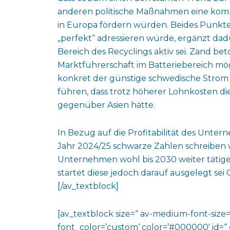
anderen politische Maßnahmen eine komple
in Europa fördern würden. Beides Punkte
„perfekt“ adressieren würde, ergänzt da
Bereich des Recyclings aktiv sei. Zand bet
Marktführerschaft im Batteriebereich mög
konkret der günstige schwedische Strom 
führen, dass trotz höherer Lohnkosten d
gegenüber Asien hätte.
In Bezug auf die Profitabilität des Unte
Jahr 2024/25 schwarze Zahlen schreiben w
Unternehmen wohl bis 2030 weiter tätigen
startet diese jedoch darauf ausgelegt sei
[/av_textblock]
[av_textblock size=“ av-medium-font-size=“
font_color=’custom‘ color=’#000000′ id=“