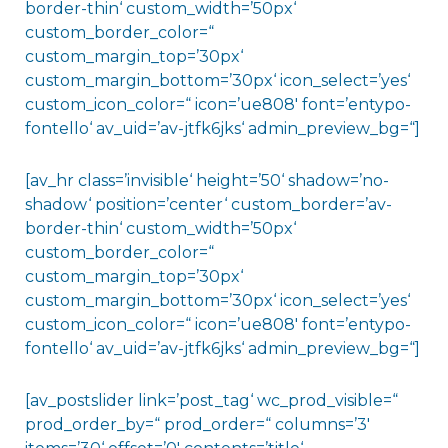
border-thin‘ custom_width=’50px‘
custom_border_color=“
custom_margin_top=’30px‘
custom_margin_bottom=’30px‘ icon_select=’yes‘
custom_icon_color=“ icon=’ue808′ font=’entypo-
fontello‘ av_uid=’av-jtfk6jks‘ admin_preview_bg=“]
[av_hr class=’invisible‘ height=’50‘ shadow=’no-
shadow‘ position=’center‘ custom_border=’av-
border-thin‘ custom_width=’50px‘
custom_border_color=“
custom_margin_top=’30px‘
custom_margin_bottom=’30px‘ icon_select=’yes‘
custom_icon_color=“ icon=’ue808′ font=’entypo-
fontello‘ av_uid=’av-jtfk6jks‘ admin_preview_bg=“]
[av_postslider link=’post_tag‘ wc_prod_visible=“
prod_order_by=“ prod_order=“ columns=’3′