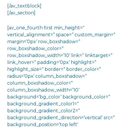
[/av_textblock]
[/av_section]
[av_one_fourth first min_height=“
vertical_alignment=“ space=“ custom_margin=“
margin=’0px‘ row_boxshadow=“
row_boxshadow_color=“
row_boxshadow_width=’10‘ link=“ linktarget=“
link_hover=“ padding=’0px‘ highlight=“
highlight_size=“ border=“ border_color=“
radius=’0px‘ column_boxshadow=“
column_boxshadow_color=“
column_boxshadow_width=’10‘
background=’bg_color‘ background_color=“
background_gradient_color1=“
background_gradient_color2=“
background_gradient_direction=’vertical‘ src=“
background_position=’top left‘