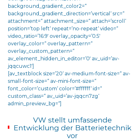
background_gradient_color2=“
background_gradient_direction=’vertical‘ src=“
attachment=“ attachment_size=“ attach=’scroll‘
position=’top left‘ repeat=’no-repeat‘ video=“
video_ratio=’16:9′ overlay_opacity=’0.5′
overlay_color=“ overlay_pattern=“
overlay_custom_pattern=“
av_element_hidden_in_editor=’0′ av_uid=’av-
jqqcuwc1′]
[av_textblock size=’20‘ av-medium-font-size=“ av-
small-font-size=“ av-mini-font-size=“
font_color=’custom‘ color=’#ffffff‘ id=“
custom_class=“ av_uid=’av-jqqcn7zg‘
admin_preview_bg=“]
VW stellt umfassende
Entwicklung der Batterietechnik
vor