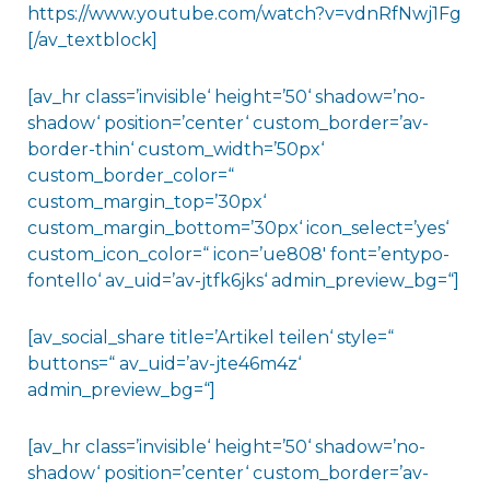
https://www.youtube.com/watch?v=vdnRfNwj1Fg
[/av_textblock]
[av_hr class=’invisible‘ height=’50‘ shadow=’no-
shadow‘ position=’center‘ custom_border=’av-
border-thin‘ custom_width=’50px‘
custom_border_color=“
custom_margin_top=’30px‘
custom_margin_bottom=’30px‘ icon_select=’yes‘
custom_icon_color=“ icon=’ue808′ font=’entypo-
fontello‘ av_uid=’av-jtfk6jks‘ admin_preview_bg=“]
[av_social_share title=’Artikel teilen‘ style=“
buttons=“ av_uid=’av-jte46m4z‘
admin_preview_bg=“]
[av_hr class=’invisible‘ height=’50‘ shadow=’no-
shadow‘ position=’center‘ custom_border=’av-