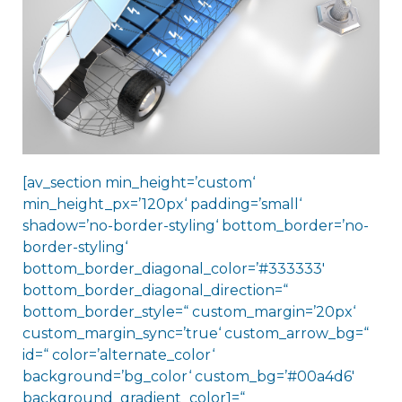
[av_section min_height=’custom‘
min_height_px=’120px‘ padding=’small‘
shadow=’no-border-styling‘ bottom_border=’no-
border-styling‘
bottom_border_diagonal_color=’#333333′
bottom_border_diagonal_direction=“
bottom_border_style=“ custom_margin=’20px‘
custom_margin_sync=’true‘ custom_arrow_bg=“
id=“ color=’alternate_color‘
background=’bg_color‘ custom_bg=’#00a4d6′
background_gradient_color1=“