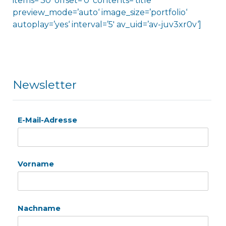
items=’30‘ offset=’0′ contents=’title‘
preview_mode=’auto‘ image_size=’portfolio‘
autoplay=’yes‘ interval=’5′ av_uid=’av-juv3xr0v‘]
Newsletter
E-Mail-Adresse
Vorname
Nachname