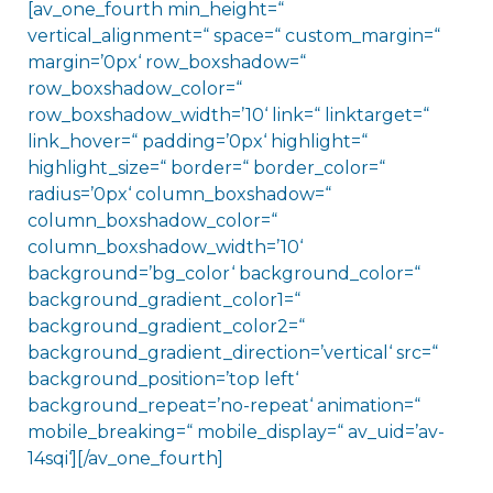
[av_one_fourth min_height=“
vertical_alignment=“ space=“ custom_margin=“
margin=’0px‘ row_boxshadow=“
row_boxshadow_color=“
row_boxshadow_width=’10‘ link=“ linktarget=“
link_hover=“ padding=’0px‘ highlight=“
highlight_size=“ border=“ border_color=“
radius=’0px‘ column_boxshadow=“
column_boxshadow_color=“
column_boxshadow_width=’10‘
background=’bg_color‘ background_color=“
background_gradient_color1=“
background_gradient_color2=“
background_gradient_direction=’vertical‘ src=“
background_position=’top left‘
background_repeat=’no-repeat‘ animation=“
mobile_breaking=“ mobile_display=“ av_uid=’av-
14sqi‘][/av_one_fourth]