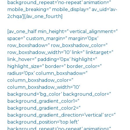
background_repeat=’no-repeat‘ animation=“
mobile_breaking=“ mobile_display=“ av_uid=’av-
2chqa‘][/av_one_fourth]
[av_one_half min_height=“ vertical_alignment=“
space=“ custom_margin=“ margin=’0px‘
row_boxshadow=“ row_boxshadow_color=“
row_boxshadow_width=’10‘ link=“ linktarget=“
link_hover=“ padding=’0px‘ highlight=“
highlight_size=“ border=“ border_color=“
radius=’0px‘ column_boxshadow=“
column_boxshadow_color=“
column_boxshadow_width=’10‘
background=’bg_color‘ background_color=“
background_gradient_color1=“
background_gradient_color2=“
background_gradient_direction=’vertical‘ src=“
background_position=’top left‘
background_repeat=’no-repeat‘ animation=“