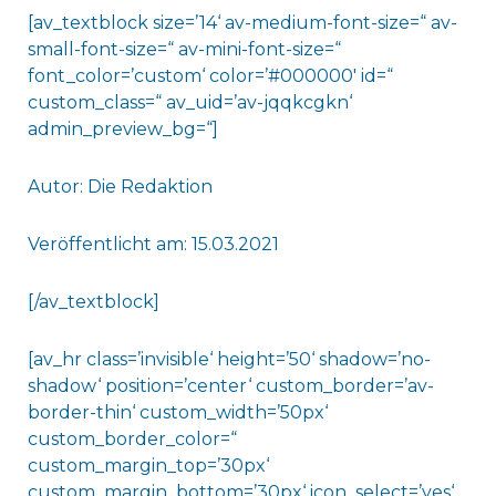
[av_textblock size=’14‘ av-medium-font-size=“ av-
small-font-size=“ av-mini-font-size=“
font_color=’custom‘ color=’#000000′ id=“
custom_class=“ av_uid=’av-jqqkcgkn‘
admin_preview_bg=“]
Autor: Die Redaktion
Veröffentlicht am: 15.03.2021
[/av_textblock]
[av_hr class=’invisible‘ height=’50‘ shadow=’no-
shadow‘ position=’center‘ custom_border=’av-
border-thin‘ custom_width=’50px‘
custom_border_color=“
custom_margin_top=’30px‘
custom_margin_bottom=’30px‘ icon_select=’yes‘