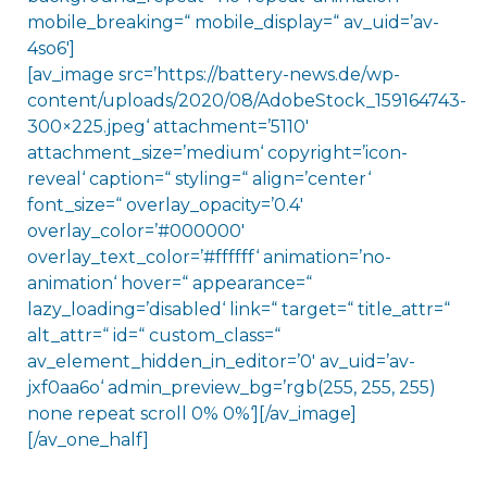
mobile_breaking=“ mobile_display=“ av_uid=’av-
4so6′]
[av_image src=’https://battery-news.de/wp-
content/uploads/2020/08/AdobeStock_159164743-
300×225.jpeg‘ attachment=’5110′
attachment_size=’medium‘ copyright=’icon-
reveal‘ caption=“ styling=“ align=’center‘
font_size=“ overlay_opacity=’0.4′
overlay_color=’#000000′
overlay_text_color=’#ffffff‘ animation=’no-
animation‘ hover=“ appearance=“
lazy_loading=’disabled‘ link=“ target=“ title_attr=“
alt_attr=“ id=“ custom_class=“
av_element_hidden_in_editor=’0′ av_uid=’av-
jxf0aa6o‘ admin_preview_bg=’rgb(255, 255, 255)
none repeat scroll 0% 0%‘][/av_image]
[/av_one_half]