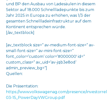
und BP den Ausbau von Ladesäulen in diesem
Sektor auf 18.000 Schnellladepunkte bis zum
Jahr 2025 in Europa zu erhöhen, was 1/3 der
gesamten Schnellladeinfrastruktur auf dem
Kontinent entsprechen würde.
[/av_textblock]
[av_textblock size=“ av-medium-font-size=“ av-
small-font-size=“ av-mini-font-size=“
font_color=’custom‘ color=’#000000′ id=“
custom_class=“ av_uid=’av-jqb3e8od‘
admin_preview_bg=“]
Quellen:
Die Präsentation:
https://www.volkswagenag.com/presence/investorrela
03-15_PowerDayVWGroup.pdf