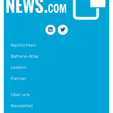
L
T
i
w
n
i
k
t
Nachrichten
e
t
d
e
Batterie-Atlas
i
r
n
Lexikon
Partner
Über uns
Newsletter