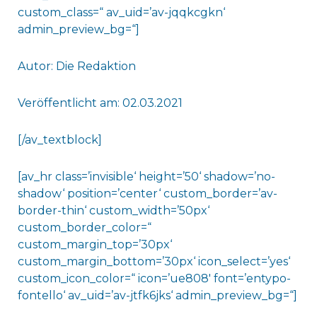
custom_class=“ av_uid=’av-jqqkcgkn‘
admin_preview_bg=“]
Autor: Die Redaktion
Veröffentlicht am: 02.03.2021
[/av_textblock]
[av_hr class=’invisible‘ height=’50‘ shadow=’no-
shadow‘ position=’center‘ custom_border=’av-
border-thin‘ custom_width=’50px‘
custom_border_color=“
custom_margin_top=’30px‘
custom_margin_bottom=’30px‘ icon_select=’yes‘
custom_icon_color=“ icon=’ue808′ font=’entypo-
fontello‘ av_uid=’av-jtfk6jks‘ admin_preview_bg=“]