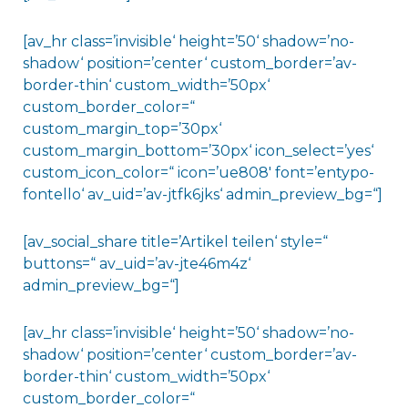
[av_hr class=’invisible‘ height=’50‘ shadow=’no-
shadow‘ position=’center‘ custom_border=’av-
border-thin‘ custom_width=’50px‘
custom_border_color=“
custom_margin_top=’30px‘
custom_margin_bottom=’30px‘ icon_select=’yes‘
custom_icon_color=“ icon=’ue808′ font=’entypo-
fontello‘ av_uid=’av-jtfk6jks‘ admin_preview_bg=“]
[av_social_share title=’Artikel teilen‘ style=“
buttons=“ av_uid=’av-jte46m4z‘
admin_preview_bg=“]
[av_hr class=’invisible‘ height=’50‘ shadow=’no-
shadow‘ position=’center‘ custom_border=’av-
border-thin‘ custom_width=’50px‘
custom_border_color=“