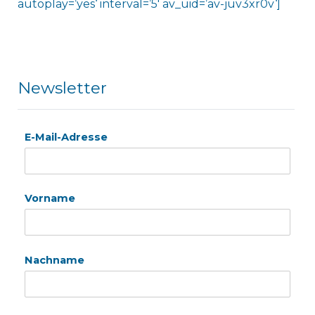
autoplay=’yes‘ interval=’5′ av_uid=’av-juv3xr0v‘]
Newsletter
E-Mail-Adresse
Vorname
Nachname