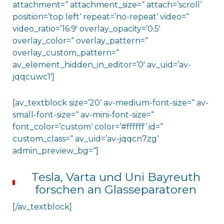
attachment=“ attachment_size=“ attach=’scroll‘
position=’top left‘ repeat=’no-repeat‘ video=“
video_ratio=’16:9′ overlay_opacity=’0.5′
overlay_color=“ overlay_pattern=“
overlay_custom_pattern=“
av_element_hidden_in_editor=’0′ av_uid=’av-
jqqcuwc1′]
[av_textblock size=’20‘ av-medium-font-size=“ av-
small-font-size=“ av-mini-font-size=“
font_color=’custom‘ color=’#ffffff‘ id=“
custom_class=“ av_uid=’av-jqqcn7zg‘
admin_preview_bg=“]
Tesla, Varta und Uni Bayreuth
forschen an Glasseparatoren
[/av_textblock]