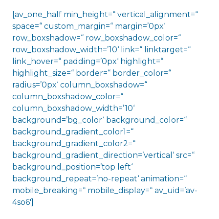
[av_one_half min_height=“ vertical_alignment=“
space=“ custom_margin=“ margin=’0px‘
row_boxshadow=“ row_boxshadow_color=“
row_boxshadow_width=’10‘ link=“ linktarget=“
link_hover=“ padding=’0px‘ highlight=“
highlight_size=“ border=“ border_color=“
radius=’0px‘ column_boxshadow=“
column_boxshadow_color=“
column_boxshadow_width=’10‘
background=’bg_color‘ background_color=“
background_gradient_color1=“
background_gradient_color2=“
background_gradient_direction=’vertical‘ src=“
background_position=’top left‘
background_repeat=’no-repeat‘ animation=“
mobile_breaking=“ mobile_display=“ av_uid=’av-
4so6′]