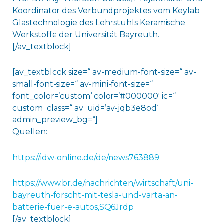
Koordinator des Verbundprojektes vom Keylab
Glastechnologie des Lehrstuhls Keramische
Werkstoffe der Universität Bayreuth.
[/av_textblock]
[av_textblock size=“ av-medium-font-size=“ av-
small-font-size=“ av-mini-font-size=“
font_color=’custom‘ color=’#000000′ id=“
custom_class=“ av_uid=’av-jqb3e8od‘
admin_preview_bg=“]
Quellen:
https://idw-online.de/de/news763889
https://www.br.de/nachrichten/wirtschaft/uni-
bayreuth-forscht-mit-tesla-und-varta-an-
batterie-fuer-e-autos,SQ6Jrdp
[/av_textblock]