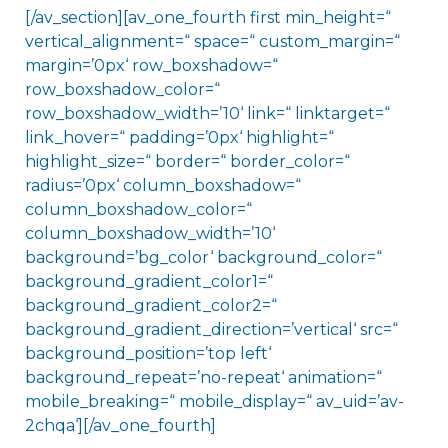
[/av_section][av_one_fourth first min_height=“
vertical_alignment=“ space=“ custom_margin=“
margin=’0px‘ row_boxshadow=“
row_boxshadow_color=“
row_boxshadow_width=’10‘ link=“ linktarget=“
link_hover=“ padding=’0px‘ highlight=“
highlight_size=“ border=“ border_color=“
radius=’0px‘ column_boxshadow=“
column_boxshadow_color=“
column_boxshadow_width=’10‘
background=’bg_color‘ background_color=“
background_gradient_color1=“
background_gradient_color2=“
background_gradient_direction=’vertical‘ src=“
background_position=’top left‘
background_repeat=’no-repeat‘ animation=“
mobile_breaking=“ mobile_display=“ av_uid=’av-
2chqa‘][/av_one_fourth]