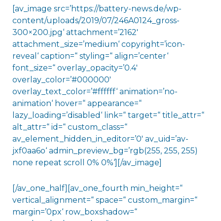
[av_image src=’https://battery-news.de/wp-
content/uploads/2019/07/246A0124_gross-
300×200.jpg‘ attachment=’2162′
attachment_size=’medium‘ copyright=’icon-
reveal‘ caption=“ styling=“ align=’center‘
font_size=“ overlay_opacity=’0.4′
overlay_color=’#000000′
overlay_text_color=’#ffffff‘ animation=’no-
animation‘ hover=“ appearance=“
lazy_loading=’disabled‘ link=“ target=“ title_attr=“
alt_attr=“ id=“ custom_class=“
av_element_hidden_in_editor=’0′ av_uid=’av-
jxf0aa6o‘ admin_preview_bg=’rgb(255, 255, 255)
none repeat scroll 0% 0%‘][/av_image]
[/av_one_half][av_one_fourth min_height=“
vertical_alignment=“ space=“ custom_margin=“
margin=’0px‘ row_boxshadow=“