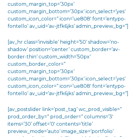
custom_margin_top=’30px‘
custom_margin_bottom=’30px‘ icon_select=’yes‘
custom_icon_color=“ icon=’ue808′ font=’entypo-
fontello‘ av_uid=’av-jtfk6jks‘ admin_preview_bg=“]
[av_hr class=’invisible‘ height=’50‘ shadow=’no-
shadow‘ position=’center‘ custom_border=’av-
border-thin‘ custom_width=’50px‘
custom_border_color=“
custom_margin_top=’30px‘
custom_margin_bottom=’30px‘ icon_select=’yes‘
custom_icon_color=“ icon=’ue808′ font=’entypo-
fontello‘ av_uid=’av-jtfk6jks‘ admin_preview_bg=“]
[av_postslider link=’post_tag‘ wc_prod_visible=“
prod_order_by=“ prod_order=“ columns=’3′
items=’30‘ offset=’0′ contents=’title‘
preview_mode=’auto‘ image_size=’portfolio‘