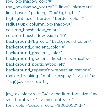
row_boxshadow_color=“
row_boxshadow_width=’10‘ link=“ linktarget=“
link_hover=“ padding=’0px‘ highlight=“
highlight_size=“ border=“ border_color=“
radius=’0px‘ column_boxshadow=“
column_boxshadow_color=“
column_boxshadow_width=’10‘
background=’bg_color‘ background_color=“
background_gradient_color1=“
background_gradient_color2=“
background_gradient_direction=’vertical‘ src=“
background_position=’top left‘
background_repeat=’no-repeat‘ animation=“
mobile_breaking=“ mobile_display=“ av_uid=’av-
14sqi‘][/av_one_fourth]
[av_textblock size=’14‘ av-medium-font-size=“ av-
small-font-size=“ av-mini-font-size=“
font_color=’custom‘ color=’#000000′ id=“