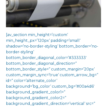
[av_section min_height=’custom‘
min_height_px=’120px‘ padding=’small‘
shadow=’no-border-styling‘ bottom_border=’no-
border-styling‘
bottom_border_diagonal_color=’#333333′
bottom_border_diagonal_direction=“
bottom_border_style=“ custom_margin=’20px‘
custom_margin_sync=’true‘ custom_arrow_bg=“
id=“ color=’alternate_color‘
background=’bg_color‘ custom_bg=’#00a4d6′
background_gradient_color1=“
background_gradient_color2=“
background_gradient_direction=’vertical‘ src=“