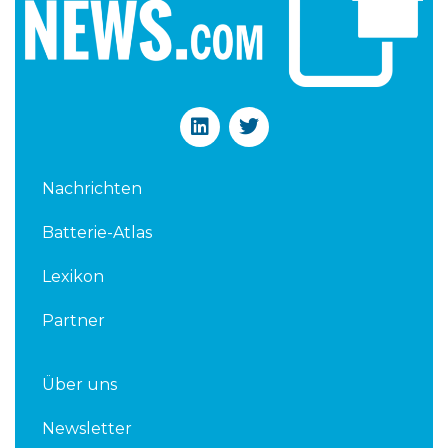
L
T
i
w
n
i
k
t
Nachrichten
e
t
d
e
Batterie-Atlas
i
r
n
Lexikon
Partner
Über uns
Newsletter