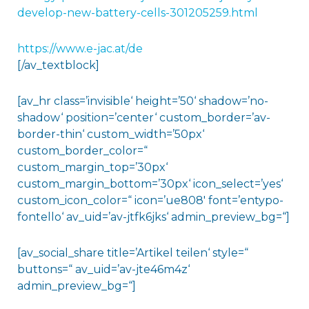
develop-new-battery-cells-301205259.html
https://www.e-jac.at/de
[/av_textblock]
[av_hr class=’invisible‘ height=’50‘ shadow=’no-
shadow‘ position=’center‘ custom_border=’av-
border-thin‘ custom_width=’50px‘
custom_border_color=“
custom_margin_top=’30px‘
custom_margin_bottom=’30px‘ icon_select=’yes‘
custom_icon_color=“ icon=’ue808′ font=’entypo-
fontello‘ av_uid=’av-jtfk6jks‘ admin_preview_bg=“]
[av_social_share title=’Artikel teilen‘ style=“
buttons=“ av_uid=’av-jte46m4z‘
admin_preview_bg=“]