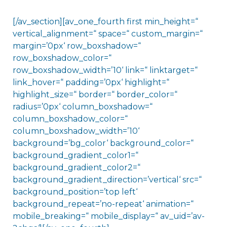
[/av_section][av_one_fourth first min_height=“
vertical_alignment=“ space=“ custom_margin=“
margin=’0px‘ row_boxshadow=“
row_boxshadow_color=“
row_boxshadow_width=’10‘ link=“ linktarget=“
link_hover=“ padding=’0px‘ highlight=“
highlight_size=“ border=“ border_color=“
radius=’0px‘ column_boxshadow=“
column_boxshadow_color=“
column_boxshadow_width=’10‘
background=’bg_color‘ background_color=“
background_gradient_color1=“
background_gradient_color2=“
background_gradient_direction=’vertical‘ src=“
background_position=’top left‘
background_repeat=’no-repeat‘ animation=“
mobile_breaking=“ mobile_display=“ av_uid=’av-