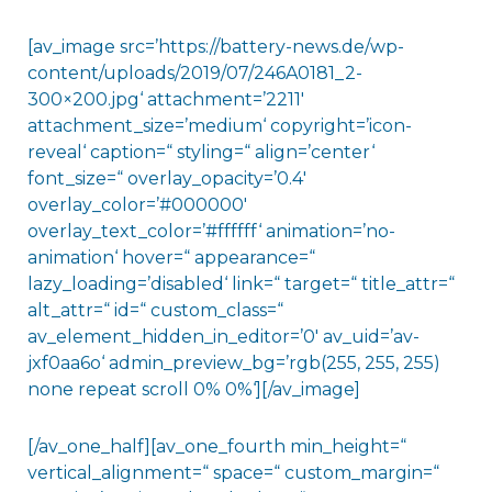
[av_image src=’https://battery-news.de/wp-
content/uploads/2019/07/246A0181_2-
300×200.jpg‘ attachment=’2211′
attachment_size=’medium‘ copyright=’icon-
reveal‘ caption=“ styling=“ align=’center‘
font_size=“ overlay_opacity=’0.4′
overlay_color=’#000000′
overlay_text_color=’#ffffff‘ animation=’no-
animation‘ hover=“ appearance=“
lazy_loading=’disabled‘ link=“ target=“ title_attr=“
alt_attr=“ id=“ custom_class=“
av_element_hidden_in_editor=’0′ av_uid=’av-
jxf0aa6o‘ admin_preview_bg=’rgb(255, 255, 255)
none repeat scroll 0% 0%‘][/av_image]
[/av_one_half][av_one_fourth min_height=“
vertical_alignment=“ space=“ custom_margin=“