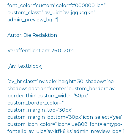
font_color=’custom‘ color=’#000000′ id=“
custom_class=“ av_uid=’av-jqqkcgkn‘
admin_preview_bg=“]
Autor: Die Redaktion
Veröffentlicht am: 26.01.2021
[/av_textblock]
[av_hr class=’invisible‘ height=’50‘ shadow=’no-
shadow‘ position=’center‘ custom_border=’av-
border-thin‘ custom_width=’50px‘
custom_border_color=“
custom_margin_top=’30px‘
custom_margin_bottom=’30px‘ icon_select=’yes‘
custom_icon_color=“ icon=’ue808′ font=’entypo-
fontello‘ av_uid=’av-jtfk6jks‘ admin_preview_bg=“]