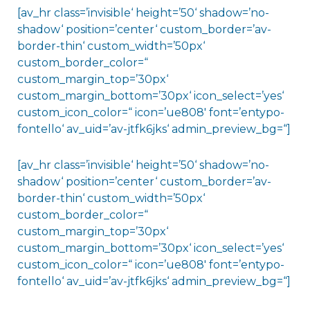
[av_hr class=’invisible‘ height=’50‘ shadow=’no-
shadow‘ position=’center‘ custom_border=’av-
border-thin‘ custom_width=’50px‘
custom_border_color=“
custom_margin_top=’30px‘
custom_margin_bottom=’30px‘ icon_select=’yes‘
custom_icon_color=“ icon=’ue808′ font=’entypo-
fontello‘ av_uid=’av-jtfk6jks‘ admin_preview_bg=“]
[av_hr class=’invisible‘ height=’50‘ shadow=’no-
shadow‘ position=’center‘ custom_border=’av-
border-thin‘ custom_width=’50px‘
custom_border_color=“
custom_margin_top=’30px‘
custom_margin_bottom=’30px‘ icon_select=’yes‘
custom_icon_color=“ icon=’ue808′ font=’entypo-
fontello‘ av_uid=’av-jtfk6jks‘ admin_preview_bg=“]