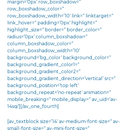
margin=’0px‘ row_boxshadow=“
row_boxshadow_color=“
row_boxshadow_width=’10‘ link=“ linktarget=“
link_hover=“ padding=’0px‘ highlight=“
highlight_size=“ border=“ border_color=“
radius=’0px‘ column_boxshadow=“
column_boxshadow_color=“
column_boxshadow_width=’10‘
background=’bg_color‘ background_color=“
background_gradient_color1=“
background_gradient_color2=“
background_gradient_direction=’vertical‘ src=“
background_position=’top left‘
background_repeat=’no-repeat‘ animation=“
mobile_breaking=“ mobile_display=“ av_uid=’av-
14sqi‘][/av_one_fourth]
[av_textblock size=’14‘ av-medium-font-size=“ av-
small-font-size=“ av-mini-font-size=“