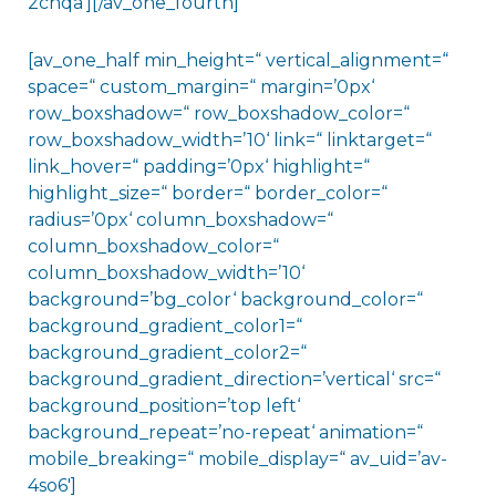
2chqa‘][/av_one_fourth]
[av_one_half min_height=“ vertical_alignment=“
space=“ custom_margin=“ margin=’0px‘
row_boxshadow=“ row_boxshadow_color=“
row_boxshadow_width=’10‘ link=“ linktarget=“
link_hover=“ padding=’0px‘ highlight=“
highlight_size=“ border=“ border_color=“
radius=’0px‘ column_boxshadow=“
column_boxshadow_color=“
column_boxshadow_width=’10‘
background=’bg_color‘ background_color=“
background_gradient_color1=“
background_gradient_color2=“
background_gradient_direction=’vertical‘ src=“
background_position=’top left‘
background_repeat=’no-repeat‘ animation=“
mobile_breaking=“ mobile_display=“ av_uid=’av-
4so6′]