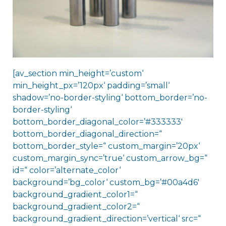
[av_section min_height=’custom‘
min_height_px=’120px‘ padding=’small‘
shadow=’no-border-styling‘ bottom_border=’no-
border-styling‘
bottom_border_diagonal_color=’#333333′
bottom_border_diagonal_direction=“
bottom_border_style=“ custom_margin=’20px‘
custom_margin_sync=’true‘ custom_arrow_bg=“
id=“ color=’alternate_color‘
background=’bg_color‘ custom_bg=’#00a4d6′
background_gradient_color1=“
background_gradient_color2=“
background_gradient_direction=’vertical‘ src=“