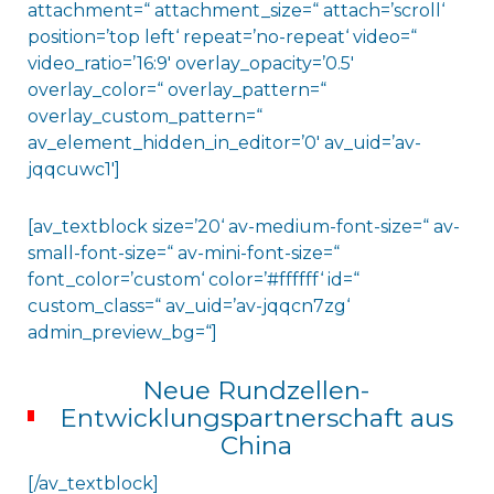
attachment=“ attachment_size=“ attach=’scroll‘
position=’top left‘ repeat=’no-repeat‘ video=“
video_ratio=’16:9′ overlay_opacity=’0.5′
overlay_color=“ overlay_pattern=“
overlay_custom_pattern=“
av_element_hidden_in_editor=’0′ av_uid=’av-
jqqcuwc1′]
[av_textblock size=’20‘ av-medium-font-size=“ av-
small-font-size=“ av-mini-font-size=“
font_color=’custom‘ color=’#ffffff‘ id=“
custom_class=“ av_uid=’av-jqqcn7zg‘
admin_preview_bg=“]
Neue Rundzellen-
Entwicklungspartnerschaft aus
China
[/av_textblock]