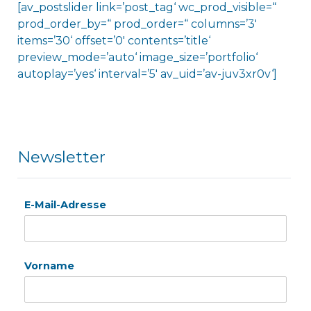
[av_postslider link=’post_tag‘ wc_prod_visible=“
prod_order_by=“ prod_order=“ columns=’3′
items=’30‘ offset=’0′ contents=’title‘
preview_mode=’auto‘ image_size=’portfolio‘
autoplay=’yes‘ interval=’5′ av_uid=’av-juv3xr0v‘]
Newsletter
E-Mail-Adresse
Vorname