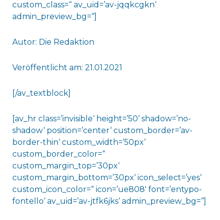
custom_class=“ av_uid=’av-jqqkcgkn‘
admin_preview_bg=“]
Autor: Die Redaktion
Veröffentlicht am: 21.01.2021
[/av_textblock]
[av_hr class=’invisible‘ height=’50‘ shadow=’no-
shadow‘ position=’center‘ custom_border=’av-
border-thin‘ custom_width=’50px‘
custom_border_color=“
custom_margin_top=’30px‘
custom_margin_bottom=’30px‘ icon_select=’yes‘
custom_icon_color=“ icon=’ue808′ font=’entypo-
fontello‘ av_uid=’av-jtfk6jks‘ admin_preview_bg=“]