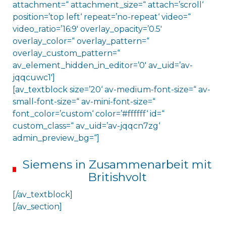
attachment=“ attachment_size=“ attach=’scroll‘
position=’top left‘ repeat=’no-repeat‘ video=“
video_ratio=’16:9′ overlay_opacity=’0.5′
overlay_color=“ overlay_pattern=“
overlay_custom_pattern=“
av_element_hidden_in_editor=’0′ av_uid=’av-
jqqcuwc1′]
[av_textblock size=’20‘ av-medium-font-size=“ av-
small-font-size=“ av-mini-font-size=“
font_color=’custom‘ color=’#ffffff‘ id=“
custom_class=“ av_uid=’av-jqqcn7zg‘
admin_preview_bg=“]
Siemens in Zusammenarbeit mit
Britishvolt
[/av_textblock]
[/av_section]