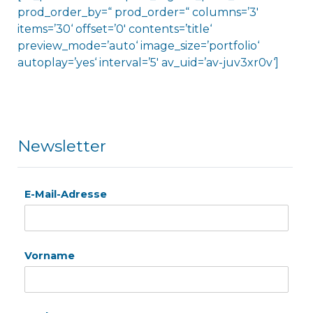
prod_order_by=“ prod_order=“ columns=’3′
items=’30‘ offset=’0′ contents=’title‘
preview_mode=’auto‘ image_size=’portfolio‘
autoplay=’yes‘ interval=’5′ av_uid=’av-juv3xr0v‘]
Newsletter
E-Mail-Adresse
Vorname