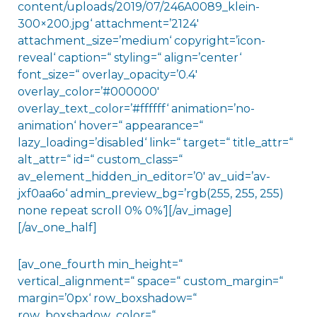
content/uploads/2019/07/246A0089_klein-
300×200.jpg‘ attachment=’2124′
attachment_size=’medium‘ copyright=’icon-
reveal‘ caption=“ styling=“ align=’center‘
font_size=“ overlay_opacity=’0.4′
overlay_color=’#000000′
overlay_text_color=’#ffffff‘ animation=’no-
animation‘ hover=“ appearance=“
lazy_loading=’disabled‘ link=“ target=“ title_attr=“
alt_attr=“ id=“ custom_class=“
av_element_hidden_in_editor=’0′ av_uid=’av-
jxf0aa6o‘ admin_preview_bg=’rgb(255, 255, 255)
none repeat scroll 0% 0%‘][/av_image]
[/av_one_half]
[av_one_fourth min_height=“
vertical_alignment=“ space=“ custom_margin=“
margin=’0px‘ row_boxshadow=“
row_boxshadow_color=“