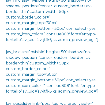
[av_hr class=’invisible‘ height=’50‘ shadow=’no-
shadow‘ position=’center‘ custom_border=’av-
border-thin‘ custom_width=’50px‘
custom_border_color=“
custom_margin_top=’30px‘
custom_margin_bottom=’30px‘ icon_select=’yes‘
custom_icon_color=“ icon=’ue808′ font=’entypo-
fontello‘ av_uid=’av-jtfk6jks‘ admin_preview_bg=“]
[av_hr class=’invisible‘ height=’50‘ shadow=’no-
shadow‘ position=’center‘ custom_border=’av-
border-thin‘ custom_width=’50px‘
custom_border_color=“
custom_margin_top=’30px‘
custom_margin_bottom=’30px‘ icon_select=’yes‘
custom_icon_color=“ icon=’ue808′ font=’entypo-
fontello‘ av_uid=’av-jtfk6jks‘ admin_preview_bg=“]
[av_postslider link=’post_tag‘ wc_prod_visible=“