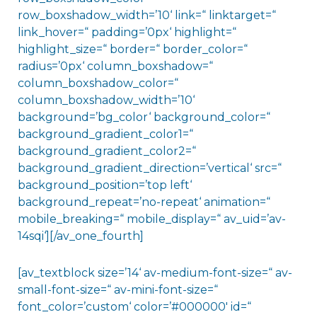
row_boxshadow_width=’10‘ link=“ linktarget=“
link_hover=“ padding=’0px‘ highlight=“
highlight_size=“ border=“ border_color=“
radius=’0px‘ column_boxshadow=“
column_boxshadow_color=“
column_boxshadow_width=’10‘
background=’bg_color‘ background_color=“
background_gradient_color1=“
background_gradient_color2=“
background_gradient_direction=’vertical‘ src=“
background_position=’top left‘
background_repeat=’no-repeat‘ animation=“
mobile_breaking=“ mobile_display=“ av_uid=’av-
14sqi‘][/av_one_fourth]
[av_textblock size=’14‘ av-medium-font-size=“ av-
small-font-size=“ av-mini-font-size=“
font_color=’custom‘ color=’#000000′ id=“