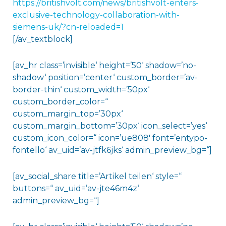
https://britishvolt.com/news/britishvolt-enters-
exclusive-technology-collaboration-with-
siemens-uk/?cn-reloaded=1
[/av_textblock]
[av_hr class=’invisible‘ height=’50‘ shadow=’no-
shadow‘ position=’center‘ custom_border=’av-
border-thin‘ custom_width=’50px‘
custom_border_color=“
custom_margin_top=’30px‘
custom_margin_bottom=’30px‘ icon_select=’yes‘
custom_icon_color=“ icon=’ue808′ font=’entypo-
fontello‘ av_uid=’av-jtfk6jks‘ admin_preview_bg=“]
[av_social_share title=’Artikel teilen‘ style=“
buttons=“ av_uid=’av-jte46m4z‘
admin_preview_bg=“]