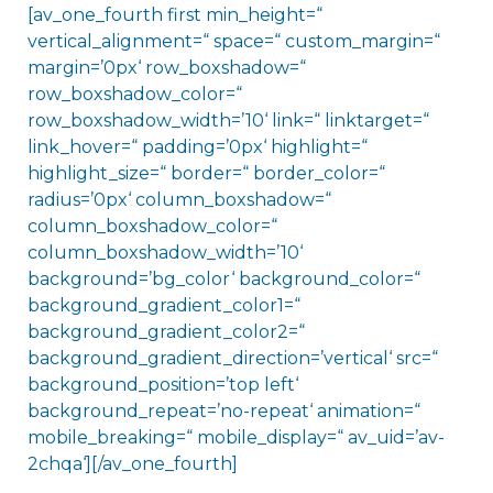
[av_one_fourth first min_height=“
vertical_alignment=“ space=“ custom_margin=“
margin=’0px‘ row_boxshadow=“
row_boxshadow_color=“
row_boxshadow_width=’10‘ link=“ linktarget=“
link_hover=“ padding=’0px‘ highlight=“
highlight_size=“ border=“ border_color=“
radius=’0px‘ column_boxshadow=“
column_boxshadow_color=“
column_boxshadow_width=’10‘
background=’bg_color‘ background_color=“
background_gradient_color1=“
background_gradient_color2=“
background_gradient_direction=’vertical‘ src=“
background_position=’top left‘
background_repeat=’no-repeat‘ animation=“
mobile_breaking=“ mobile_display=“ av_uid=’av-
2chqa‘][/av_one_fourth]