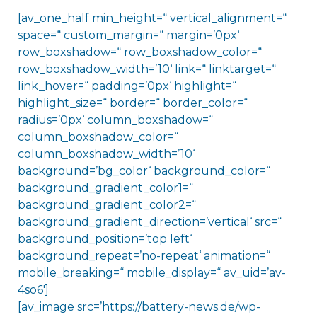
[av_one_half min_height=“ vertical_alignment=“
space=“ custom_margin=“ margin=’0px‘
row_boxshadow=“ row_boxshadow_color=“
row_boxshadow_width=’10‘ link=“ linktarget=“
link_hover=“ padding=’0px‘ highlight=“
highlight_size=“ border=“ border_color=“
radius=’0px‘ column_boxshadow=“
column_boxshadow_color=“
column_boxshadow_width=’10‘
background=’bg_color‘ background_color=“
background_gradient_color1=“
background_gradient_color2=“
background_gradient_direction=’vertical‘ src=“
background_position=’top left‘
background_repeat=’no-repeat‘ animation=“
mobile_breaking=“ mobile_display=“ av_uid=’av-
4so6′]
[av_image src=’https://battery-news.de/wp-