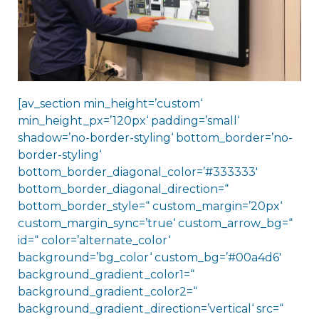
[av_section min_height=’custom‘
min_height_px=’120px‘ padding=’small‘
shadow=’no-border-styling‘ bottom_border=’no-
border-styling‘
bottom_border_diagonal_color=’#333333′
bottom_border_diagonal_direction=“
bottom_border_style=“ custom_margin=’20px‘
custom_margin_sync=’true‘ custom_arrow_bg=“
id=“ color=’alternate_color‘
background=’bg_color‘ custom_bg=’#00a4d6′
background_gradient_color1=“
background_gradient_color2=“
background_gradient_direction=’vertical‘ src=“