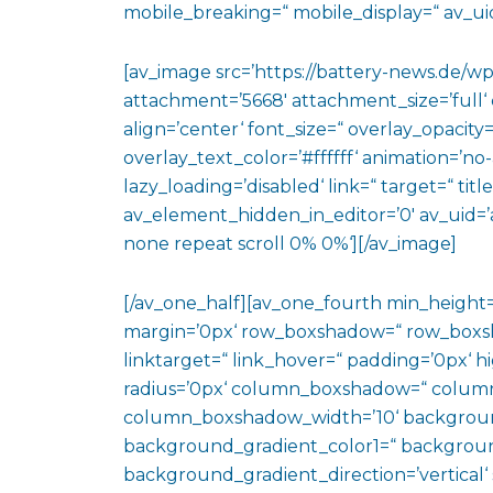
mobile_breaking=“ mobile_display=“ av_uid
[av_image src=’https://battery-news.de/
attachment=’5668′ attachment_size=’full‘ c
align=’center‘ font_size=“ overlay_opacity
overlay_text_color=’#ffffff‘ animation=’n
lazy_loading=’disabled‘ link=“ target=“ titl
av_element_hidden_in_editor=’0′ av_uid=’
none repeat scroll 0% 0%‘][/av_image]
[/av_one_half][av_one_fourth min_height
margin=’0px‘ row_boxshadow=“ row_boxsh
linktarget=“ link_hover=“ padding=’0px‘ h
radius=’0px‘ column_boxshadow=“ colum
column_boxshadow_width=’10‘ backgroun
background_gradient_color1=“ backgroun
background_gradient_direction=’vertical‘ 