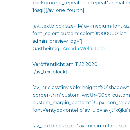
background_repeat=’no-repeat‘ animation
14sqi‘][/av_one_fourth]
[av_textblock size=’14‘ av-medium-font-size
font_color=’custom‘ color=’#000000′ id=“
admin_preview_bg=“]
Gastbeitrag:
Amada Weld Tech
Veröffentlicht am: 11.12.2020
[/av_textblock]
[av_hr class=’invisible‘ height=’50‘ shado
border-thin‘ custom_width=’50px‘ custo
custom_margin_bottom=’30px‘ icon_select
font=’entypo-fontello‘ av_uid=’av-jtfk6jks
[av_textblock size=“ av-medium-font-size=“