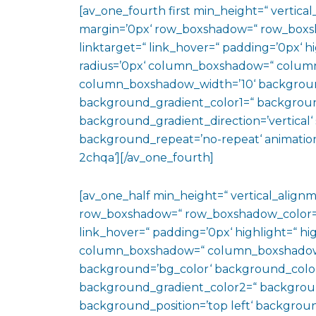
[av_one_fourth first min_height=“ vertic
margin=’0px‘ row_boxshadow=“ row_boxsh
linktarget=“ link_hover=“ padding=’0px‘ h
radius=’0px‘ column_boxshadow=“ colum
column_boxshadow_width=’10‘ backgroun
background_gradient_color1=“ backgroun
background_gradient_direction=’vertical‘ 
background_repeat=’no-repeat‘ animation
2chqa‘][/av_one_fourth]
[av_one_half min_height=“ vertical_align
row_boxshadow=“ row_boxshadow_color=“ 
link_hover=“ padding=’0px‘ highlight=“ hig
column_boxshadow=“ column_boxshadow
background=’bg_color‘ background_color
background_gradient_color2=“ background_
background_position=’top left‘ backgrou