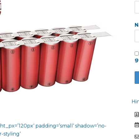
N
g
Hi
ht_px=’120px‘ padding=’small‘ shadow=’no-
-styling‘