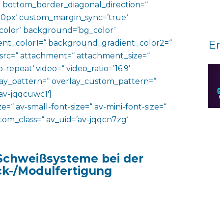
 bottom_border_diagonal_direction=“
0px‘ custom_margin_sync=’true‘
color‘ background=’bg_color‘
E
nt_color1=“ background_gradient_color2=“
 src=“ attachment=“ attachment_size=“
o-repeat‘ video=“ video_ratio=’16:9′
rlay_pattern=“ overlay_custom_pattern=“
av-jqqcuwc1′]
e=“ av-small-font-size=“ av-mini-font-size=“
ustom_class=“ av_uid=’av-jqqcn7zg‘
Schweißsysteme bei der
ck-/Modulfertigung