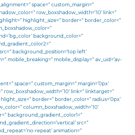
al_alignment=“ space=“ custom_margin=“
adow_color=“ row_boxshadow_width=’10‘ link=“
ighlight=“ highlight_size=“ border=“ border_color=“
n_boxshadow_color=“
d=’bg_color‘ background_color=“
d_gradient_color2=“
src=“ background_position=’top left‘
=“ mobile_breaking=“ mobile_display=“ av_uid=’av-
ment=“ space=“ custom_margin=“ margin=’0px‘
row_boxshadow_width=’10‘ link=“ linktarget=“
hlight_size=“ border=“ border_color=“ radius=’0px‘
_color=“ column_boxshadow_width=’10‘
=“ background_gradient_color1=“
gradient_direction=’vertical‘ src=“
nd_repeat=’no-repeat‘ animation=“