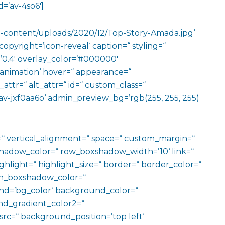
=’av-4so6′]
wp-content/uploads/2020/12/Top-Story-Amada.jpg‘
opyright=’icon-reveal‘ caption=“ styling=“
=’0.4′ overlay_color=’#000000′
o-animation‘ hover=“ appearance=“
e_attr=“ alt_attr=“ id=“ custom_class=“
av-jxf0aa6o‘ admin_preview_bg=’rgb(255, 255, 255)
=“ vertical_alignment=“ space=“ custom_margin=“
adow_color=“ row_boxshadow_width=’10‘ link=“
ighlight=“ highlight_size=“ border=“ border_color=“
n_boxshadow_color=“
d=’bg_color‘ background_color=“
d_gradient_color2=“
src=“ background_position=’top left‘