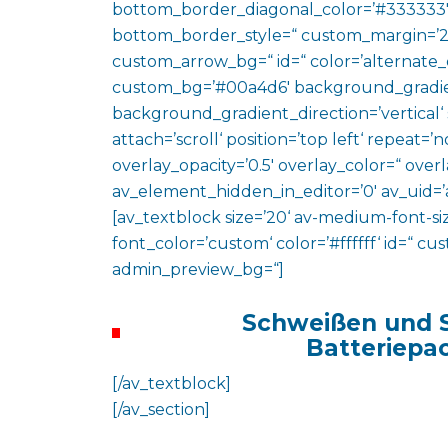
bottom_border_diagonal_color=’#333333′
bottom_border_style=“ custom_margin=’2
custom_arrow_bg=“ id=“ color=’alternate_
custom_bg=’#00a4d6′ background_gradie
background_gradient_direction=’vertical‘
attach=’scroll‘ position=’top left‘ repeat=’n
overlay_opacity=’0.5′ overlay_color=“ ove
av_element_hidden_in_editor=’0′ av_uid=’
[av_textblock size=’20‘ av-medium-font-siz
font_color=’custom‘ color=’#ffffff‘ id=“ c
admin_preview_bg=“]
Schweißen und 
Batteriepa
[/av_textblock]
[/av_section]