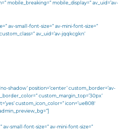
=“ mobile_breaking=“ mobile_display=“ av_uid=’av-
=“ av-small-font-size=“ av-mini-font-size=“
 custom_class=“ av_uid=’av-jqqkcgkn‘
w=’no-shadow‘ position=’center‘ custom_border=’av-
m_border_color=“ custom_margin_top=’30px‘
=’yes‘ custom_icon_color=“ icon=’ue808′
‘ admin_preview_bg=“]
 av-small-font-size=“ av-mini-font-size=“