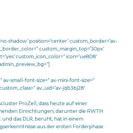
w=’no-shadow‘ position=’center‘ custom_border=’av-
m_border_color=“ custom_margin_top=’30px‘
=’yes‘ custom_icon_color=“ icon=’ue808′
‘ admin_preview_bg=“]
 av-small-font-size=“ av-mini-font-size=“
custom_class=“ av_uid=’av-jqb3bj28′
cluster ProZell, dass heute auf einer
schenden Einrichtungen, darunter die RWTH
 und das DLR, beruht, hat in einem
ngserkenntnisse aus der ersten Förderphase