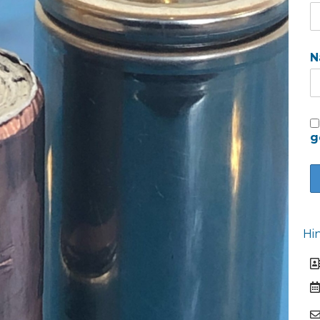
N
g
Hi