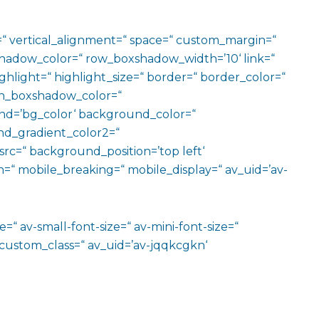
=“ vertical_alignment=“ space=“ custom_margin=“
adow_color=“ row_boxshadow_width=’10‘ link=“
ighlight=“ highlight_size=“ border=“ border_color=“
n_boxshadow_color=“
d=’bg_color‘ background_color=“
d_gradient_color2=“
src=“ background_position=’top left‘
=“ mobile_breaking=“ mobile_display=“ av_uid=’av-
=“ av-small-font-size=“ av-mini-font-size=“
 custom_class=“ av_uid=’av-jqqkcgkn‘