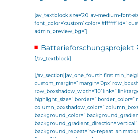
[av_textblock size=’20‘ av-medium-font-siz
font_color=’custom‘ color=’#ffffff‘ id=“ c
admin_preview_bg=“]
Batterieforschungsprojekt P
[/av_textblock]
[/av_section][av_one_fourth first min_heig
custom_margin=“ margin=’0px‘ row_boxs
row_boxshadow_width=’10‘ link=“ linktarge
highlight_size=“ border=“ border_color=
column_boxshadow_color=“ column_boxs
background_color=“ background_gradien
background_gradient_direction=’vertical‘ 
background_repeat=’no-repeat‘ animation