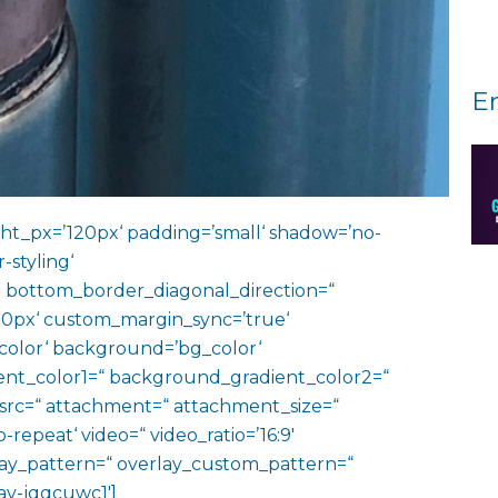
E
ht_px=’120px‘ padding=’small‘ shadow=’no-
-styling‘
 bottom_border_diagonal_direction=“
0px‘ custom_margin_sync=’true‘
color‘ background=’bg_color‘
nt_color1=“ background_gradient_color2=“
 src=“ attachment=“ attachment_size=“
o-repeat‘ video=“ video_ratio=’16:9′
rlay_pattern=“ overlay_custom_pattern=“
av-jqqcuwc1′]