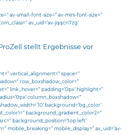
e=“ av-small-font-size=“ av-mini-font-size=“
ustom_class=“ av_uid=’av-jqqcn7zg‘
roZell stellt Ergebnisse vor
ht=“ vertical_alignment=“ space=“
hadow=“ row_boxshadow_color=“
t=“ link_hover=“ padding=’0px‘ highlight=“
“ radius=’0px‘ column_boxshadow=“
hadow_width=’10‘ background=’bg_color‘
t_color1=“ background_gradient_color2=“
src=“ background_position=’top left‘
=“ mobile_breaking=“ mobile_display=“ av_uid=’av-