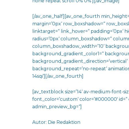
none repeat scroll 0% 0%‘][/av_image]
[/av_one_half][av_one_fourth min_height
margin=’0px‘ row_boxshadow=“ row_boxsh
linktarget=“ link_hover=“ padding=’0px‘ h
radius=’0px‘ column_boxshadow=“ colum
column_boxshadow_width=’10‘ backgroun
background_gradient_color1=“ backgroun
background_gradient_direction=’vertical‘ 
background_repeat=’no-repeat‘ animation
14sqi‘][/av_one_fourth]
[av_textblock size=’14‘ av-medium-font-size
font_color=’custom‘ color=’#000000′ id=“
admin_preview_bg=“]
Autor: Die Redaktion