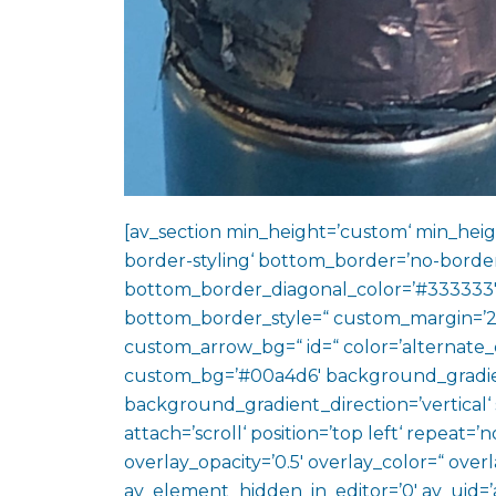
[av_section min_height=’custom‘ min_heig
border-styling‘ bottom_border=’no-border
bottom_border_diagonal_color=’#333333′
bottom_border_style=“ custom_margin=’2
custom_arrow_bg=“ id=“ color=’alternate_
custom_bg=’#00a4d6′ background_gradie
background_gradient_direction=’vertical‘
attach=’scroll‘ position=’top left‘ repeat=’n
overlay_opacity=’0.5′ overlay_color=“ ove
av_element_hidden_in_editor=’0′ av_uid=’