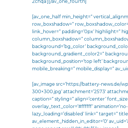
2chqa‘][/av_one_fourth]
[av_one_half min_height=“ vertical_align
row_boxshadow=“ row_boxshadow_color=“ 
link_hover=“ padding=’0px‘ highlight=“ hig
column_boxshadow=“ column_boxshadow
background=’bg_color‘ background_color
background_gradient_color2=“ background_
background_position=’top left‘ backgrou
mobile_breaking=“ mobile_display=“ av_uid
[av_image src=’https://battery-news.de/
300×300.jpg‘ attachment=’2573′ attachme
caption=“ styling=“ align=’center‘ font_si
overlay_text_color=’#ffffff‘ animation=’n
lazy_loading=’disabled‘ link=“ target=“ titl
av_element_hidden_in_editor=’0′ av_uid=’