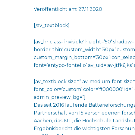
Veröffentlicht am: 27.11.2020
[/av_textblock]
[av_hr class=’invisible‘ height=’50‘ shado
border-thin‘ custom_width=’50px‘ custo
custom_margin_bottom=’30px‘ icon_select
font=’entypo-fontello‘ av_uid=’av-jtfk6jks
[av_textblock size=“ av-medium-font-size=“
font_color=’custom‘ color=’#000000′ id=“ 
admin_preview_bg=“]
Das seit 2016 laufende Batterieforschungs
Partnerschaft von 15 verschiedenen for
Aachen, das KIT, die Hochschule Landshut
Ergebnisbericht die wichtigsten Forschu