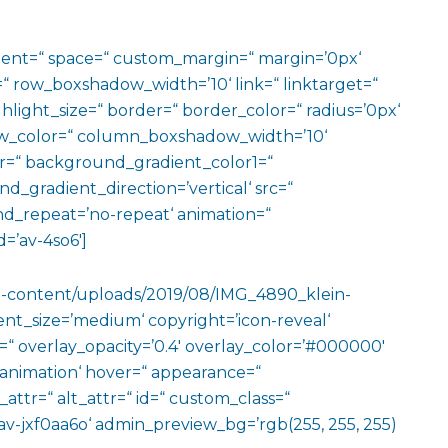
ment=“ space=“ custom_margin=“ margin=’0px‘
row_boxshadow_width=’10‘ link=“ linktarget=“
hlight_size=“ border=“ border_color=“ radius=’0px‘
_color=“ column_boxshadow_width=’10‘
=“ background_gradient_color1=“
gradient_direction=’vertical‘ src=“
nd_repeat=’no-repeat‘ animation=“
=’av-4so6′]
wp-content/uploads/2019/08/IMG_4890_klein-
nt_size=’medium‘ copyright=’icon-reveal‘
ze=“ overlay_opacity=’0.4′ overlay_color=’#000000′
o-animation‘ hover=“ appearance=“
e_attr=“ alt_attr=“ id=“ custom_class=“
av-jxf0aa6o‘ admin_preview_bg=’rgb(255, 255, 255)