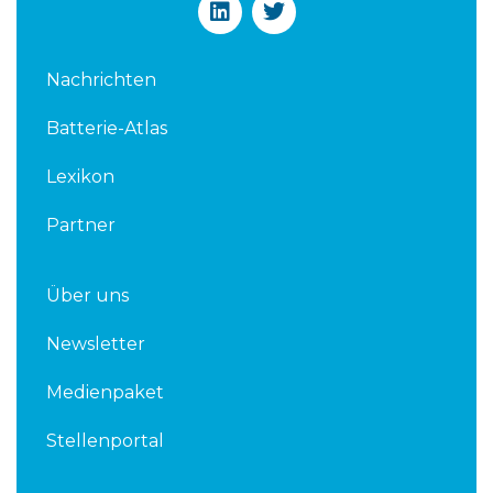
i
w
n
i
k
t
Nachrichten
e
t
d
e
Batterie-Atlas
i
r
n
Lexikon
Partner
Über uns
Newsletter
Medienpaket
Stellenportal