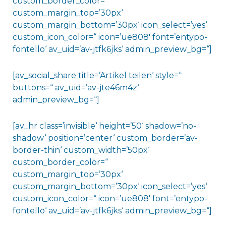
custom_border_color=“
custom_margin_top=’30px‘
custom_margin_bottom=’30px‘ icon_select=’yes‘
custom_icon_color=“ icon=’ue808′ font=’entypo-
fontello‘ av_uid=’av-jtfk6jks‘ admin_preview_bg=“]
[av_social_share title=’Artikel teilen‘ style=“
buttons=“ av_uid=’av-jte46m4z‘
admin_preview_bg=“]
[av_hr class=’invisible‘ height=’50‘ shadow=’no-
shadow‘ position=’center‘ custom_border=’av-
border-thin‘ custom_width=’50px‘
custom_border_color=“
custom_margin_top=’30px‘
custom_margin_bottom=’30px‘ icon_select=’yes‘
custom_icon_color=“ icon=’ue808′ font=’entypo-
fontello‘ av_uid=’av-jtfk6jks‘ admin_preview_bg=“]