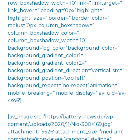
row_boxshadow_width=’10‘ link=“ linktarget=“
link_hover=“ padding=’0px‘ highlight=“
highlight_size=“ border=“ border_color=“
radius=’0px‘ column_boxshadow=“
column_boxshadow_color=“
column_boxshadow_width=’10‘
background=’bg_color‘ background_color=“
background_gradient_color1=“
background_gradient_color2=“
background_gradient_direction=’vertical‘ src=“
background_position=’top left‘
background_repeat=’no-repeat‘ animation=“
mobile_breaking=“ mobile_display=“ av_uid=’av-
4so6′]
[av_image src=’https://battery-news.de/wp-
content/uploads/2020/11/Nio-300×169.jpg‘
attachment=’5526′ attachment_size=’medium‘
copyright=’icon-reveal‘ caption=“ styling=“