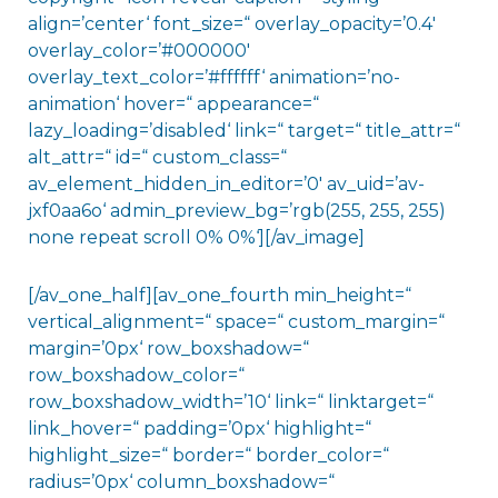
align=’center‘ font_size=“ overlay_opacity=’0.4′
overlay_color=’#000000′
overlay_text_color=’#ffffff‘ animation=’no-
animation‘ hover=“ appearance=“
lazy_loading=’disabled‘ link=“ target=“ title_attr=“
alt_attr=“ id=“ custom_class=“
av_element_hidden_in_editor=’0′ av_uid=’av-
jxf0aa6o‘ admin_preview_bg=’rgb(255, 255, 255)
none repeat scroll 0% 0%‘][/av_image]
[/av_one_half][av_one_fourth min_height=“
vertical_alignment=“ space=“ custom_margin=“
margin=’0px‘ row_boxshadow=“
row_boxshadow_color=“
row_boxshadow_width=’10‘ link=“ linktarget=“
link_hover=“ padding=’0px‘ highlight=“
highlight_size=“ border=“ border_color=“
radius=’0px‘ column_boxshadow=“