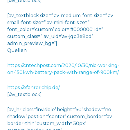
[/av_textblock]
[av_textblock size=“ av-medium-font-size=“ av-
small-font-size=“ av-mini-font-size=“
font_color=’custom‘ color=’#000000′ id=“
custom_class=“ av_uid=’av-jqb3e8od‘
admin_preview_bg=“]
Quellen:
https://cntechpost.com/2020/10/30/nio-working-
on-150kwh-battery-pack-with-range-of-900km/
https://efahrer.chip.de/
[/av_textblock]
[av_hr class=’invisible‘ height=’50‘ shadow=’no-
shadow‘ position=’center‘ custom_border=’av-
border-thin‘ custom_width=’50px‘