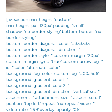
[av_section min_height=’custom‘
min_height_px=’120px‘ padding=’small‘
shadow=’no-border-styling‘ bottom_border=’no-
border-styling‘
bottom_border_diagonal_color=’#333333′
bottom_border_diagonal_direction=“
bottom_border_style=“ custom_margin=’20px‘
custom_margin_sync=’true‘ custom_arrow_bg=“
id=“ color=’alternate_color‘
background=’bg_color‘ custom_bg=’#00a4d6′
background_gradient_color1=“
background_gradient_color2=“
background_gradient_direction=’vertical‘ src=“
attachment=“ attachment_size=“ attach=’scroll‘
position=’top left‘ repeat=’no-repeat‘ video=“
video_ratio=’16:9′ overlay_opacity=’0.5′