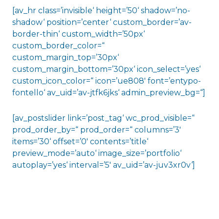
[av_hr class=’invisible‘ height=’50‘ shadow=’no-
shadow‘ position=’center‘ custom_border=’av-
border-thin‘ custom_width=’50px‘
custom_border_color=“
custom_margin_top=’30px‘
custom_margin_bottom=’30px‘ icon_select=’yes‘
custom_icon_color=“ icon=’ue808′ font=’entypo-
fontello‘ av_uid=’av-jtfk6jks‘ admin_preview_bg=“]
[av_postslider link=’post_tag‘ wc_prod_visible=“
prod_order_by=“ prod_order=“ columns=’3′
items=’30‘ offset=’0′ contents=’title‘
preview_mode=’auto‘ image_size=’portfolio‘
autoplay=’yes‘ interval=’5′ av_uid=’av-juv3xr0v‘]