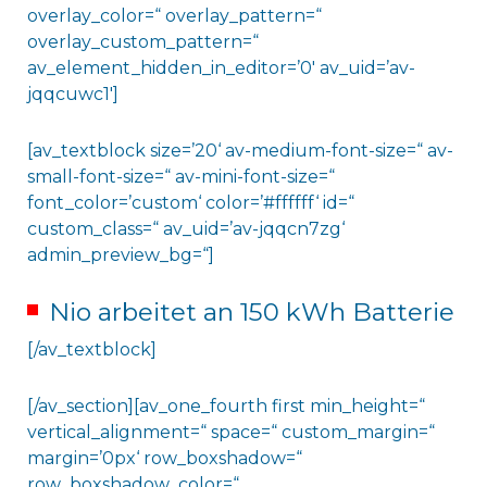
overlay_color=“ overlay_pattern=“
overlay_custom_pattern=“
av_element_hidden_in_editor=’0′ av_uid=’av-
jqqcuwc1′]
[av_textblock size=’20‘ av-medium-font-size=“ av-
small-font-size=“ av-mini-font-size=“
font_color=’custom‘ color=’#ffffff‘ id=“
custom_class=“ av_uid=’av-jqqcn7zg‘
admin_preview_bg=“]
Nio arbeitet an 150 kWh Batterie
[/av_textblock]
[/av_section][av_one_fourth first min_height=“
vertical_alignment=“ space=“ custom_margin=“
margin=’0px‘ row_boxshadow=“
row_boxshadow_color=“