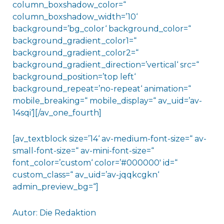
column_boxshadow_color=“
column_boxshadow_width=’10‘
background=’bg_color‘ background_color=“
background_gradient_color1=“
background_gradient_color2=“
background_gradient_direction=’vertical‘ src=“
background_position=’top left‘
background_repeat=’no-repeat‘ animation=“
mobile_breaking=“ mobile_display=“ av_uid=’av-
14sqi‘][/av_one_fourth]
[av_textblock size=’14‘ av-medium-font-size=“ av-
small-font-size=“ av-mini-font-size=“
font_color=’custom‘ color=’#000000′ id=“
custom_class=“ av_uid=’av-jqqkcgkn‘
admin_preview_bg=“]
Autor: Die Redaktion