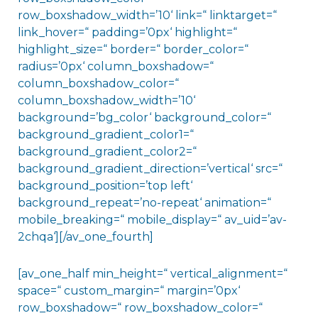
row_boxshadow_width=’10‘ link=“ linktarget=“
link_hover=“ padding=’0px‘ highlight=“
highlight_size=“ border=“ border_color=“
radius=’0px‘ column_boxshadow=“
column_boxshadow_color=“
column_boxshadow_width=’10‘
background=’bg_color‘ background_color=“
background_gradient_color1=“
background_gradient_color2=“
background_gradient_direction=’vertical‘ src=“
background_position=’top left‘
background_repeat=’no-repeat‘ animation=“
mobile_breaking=“ mobile_display=“ av_uid=’av-
2chqa‘][/av_one_fourth]
[av_one_half min_height=“ vertical_alignment=“
space=“ custom_margin=“ margin=’0px‘
row_boxshadow=“ row_boxshadow_color=“