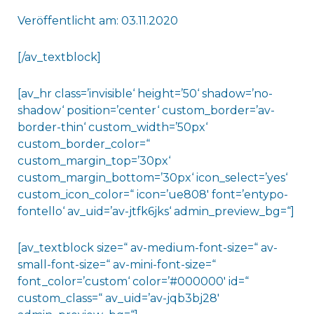
Veröffentlicht am: 03.11.2020
[/av_textblock]
[av_hr class=’invisible‘ height=’50‘ shadow=’no-
shadow‘ position=’center‘ custom_border=’av-
border-thin‘ custom_width=’50px‘
custom_border_color=“
custom_margin_top=’30px‘
custom_margin_bottom=’30px‘ icon_select=’yes‘
custom_icon_color=“ icon=’ue808′ font=’entypo-
fontello‘ av_uid=’av-jtfk6jks‘ admin_preview_bg=“]
[av_textblock size=“ av-medium-font-size=“ av-
small-font-size=“ av-mini-font-size=“
font_color=’custom‘ color=’#000000′ id=“
custom_class=“ av_uid=’av-jqb3bj28′