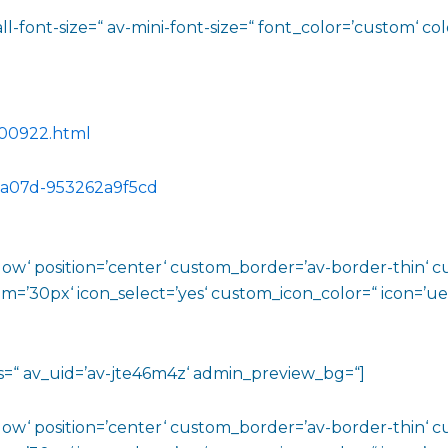
l-font-size=“ av-mini-font-size=“ font_color=’custom‘ co
200922.html
-a07d-953262a9f5cd
shadow‘ position=’center‘ custom_border=’av-border-thin
0px‘ icon_select=’yes‘ custom_icon_color=“ icon=’ue808
tons=“ av_uid=’av-jte46m4z‘ admin_preview_bg=“]
shadow‘ position=’center‘ custom_border=’av-border-thin