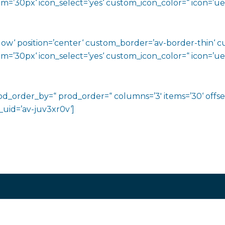
0px‘ icon_select=’yes‘ custom_icon_color=“ icon=’ue808
shadow‘ position=’center‘ custom_border=’av-border-thin
0px‘ icon_select=’yes‘ custom_icon_color=“ icon=’ue808
rod_order_by=“ prod_order=“ columns=’3′ items=’30‘ offse
v_uid=’av-juv3xr0v‘]