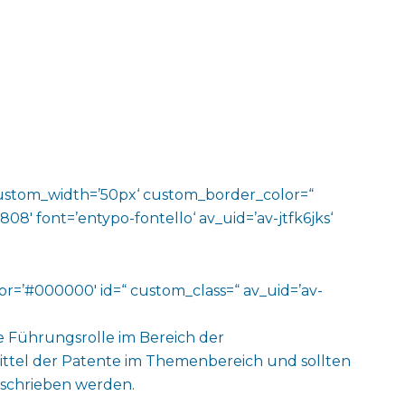
‘ custom_width=’50px‘ custom_border_color=“
′ font=’entypo-fontello‘ av_uid=’av-jtfk6jks‘
lor=’#000000′ id=“ custom_class=“ av_uid=’av-
e Führungsrolle im Bereich der
rittel der Patente im Themenbereich und sollten
eschrieben werden.