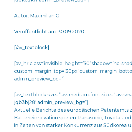
Autor: Maximilian G.
Veröffentlicht am: 30.09.2020
[/av_textblock]
[av_hr class=’invisible‘ height=’50‘ shadow=’no-
custom_margin_top=’30px‘ custom_margin_bottom=’3
admin_preview_bg=“]
[av_textblock size=“ av-medium-font-size=“ av-smal
jqb3bj28′ admin_preview_bg=“]
Aktuelle Berichte des europäischen Patentamts z
Batterieinnovation spielen. Panasonic, Toyota u
in Zeiten von starker Konkurrenz aus Südkorea 