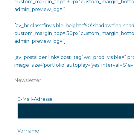
custom_margin_top=’30px‘ custom_margin_bottom=’3
admin_preview_bg=“]
[av_hr class=’invisible‘ height=’50‘ shadow=’no-
custom_margin_top=’30px‘ custom_margin_bottom=’3
admin_preview_bg=“]
[av_postslider link=’post_tag‘ wc_prod_visible=“ p
image_size=’portfolio‘ autoplay=’yes‘ interval=’5′ a
Newsletter
E-Mail-Adresse
Vorname