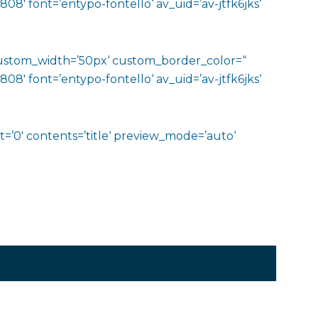
′ font=’entypo-fontello‘ av_uid=’av-jtfk6jks‘
‘ custom_width=’50px‘ custom_border_color=“
′ font=’entypo-fontello‘ av_uid=’av-jtfk6jks‘
t=’0′ contents=’title‘ preview_mode=’auto‘