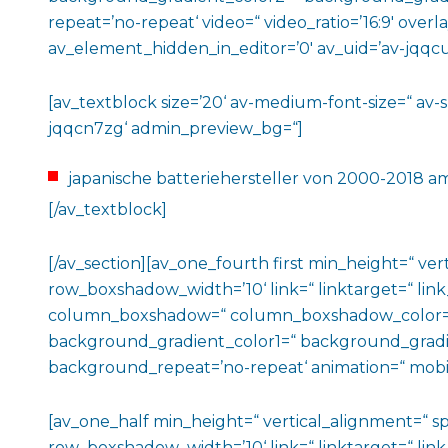
repeat=’no-repeat‘ video=“ video_ratio=’16:9′ over
av_element_hidden_in_editor=’0′ av_uid=’av-jqqcu
[av_textblock size=’20‘ av-medium-font-size=“ av-sm
jqqcn7zg‘ admin_preview_bg=“]
japanische batteriehersteller von 2000-2018 a
[/av_textblock]
[/av_section][av_one_fourth first min_height=“ 
row_boxshadow_width=’10‘ link=“ linktarget=“ link
column_boxshadow=“ column_boxshadow_color=“
background_gradient_color1=“ background_gradien
background_repeat=’no-repeat‘ animation=“ mobil
[av_one_half min_height=“ vertical_alignment=“
row_boxshadow_width=’10‘ link=“ linktarget=“ link