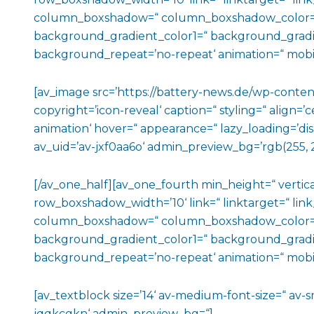
column_boxshadow=“ column_boxshadow_color=“
background_gradient_color1=“ background_gradien
background_repeat=’no-repeat‘ animation=“ mobil
[av_image src=’https://battery-news.de/wp-cont
copyright=’icon-reveal‘ caption=“ styling=“ align=’
animation‘ hover=“ appearance=“ lazy_loading=’disa
av_uid=’av-jxf0aa6o‘ admin_preview_bg=’rgb(255, 2
[/av_one_half][av_one_fourth min_height=“ vert
row_boxshadow_width=’10‘ link=“ linktarget=“ link
column_boxshadow=“ column_boxshadow_color=“
background_gradient_color1=“ background_gradien
background_repeat=’no-repeat‘ animation=“ mobile
[av_textblock size=’14‘ av-medium-font-size=“ av-s
jqqkcgkn‘ admin_preview_bg=“]