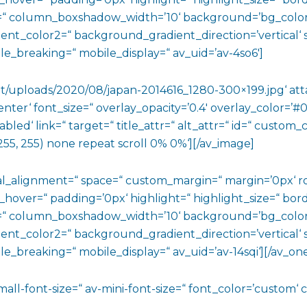
 column_boxshadow_width=’10‘ background=’bg_color
t_color2=“ background_gradient_direction=’vertical‘ sr
e_breaking=“ mobile_display=“ av_uid=’av-4so6′]
ent/uploads/2020/08/japan-2014616_1280-300×199.jpg‘ a
center‘ font_size=“ overlay_opacity=’0.4′ overlay_color=’
bled‘ link=“ target=“ title_attr=“ alt_attr=“ id=“ custom
55, 255) none repeat scroll 0% 0%‘][/av_image]
ical_alignment=“ space=“ custom_margin=“ margin=’0px
_hover=“ padding=’0px‘ highlight=“ highlight_size=“ bord
 column_boxshadow_width=’10‘ background=’bg_color
t_color2=“ background_gradient_direction=’vertical‘ sr
_breaking=“ mobile_display=“ av_uid=’av-14sqi‘][/av_on
mall-font-size=“ av-mini-font-size=“ font_color=’custom‘