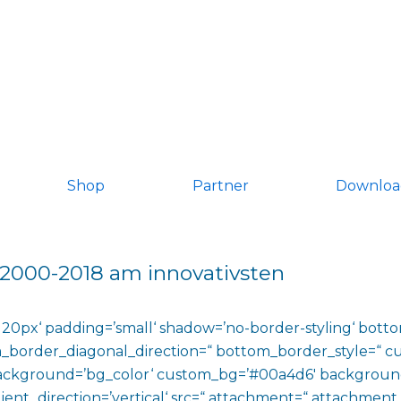
Shop
Partner
Downloa
n 2000-2018 am innovativsten
20px‘ padding=’small‘ shadow=’no-border-styling‘ bott
_border_diagonal_direction=“ bottom_border_style=“ c
 background=’bg_color‘ custom_bg=’#00a4d6′ backgroun
direction=’vertical‘ src=“ attachment=“ attachment_size