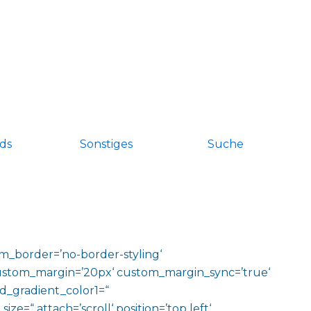
ds
Sonstiges
Suche
om_border=’no-border-styling‘
ustom_margin=’20px‘ custom_margin_sync=’true‘
d_gradient_color1=“
=“ attach=’scroll‘ position=’top left‘