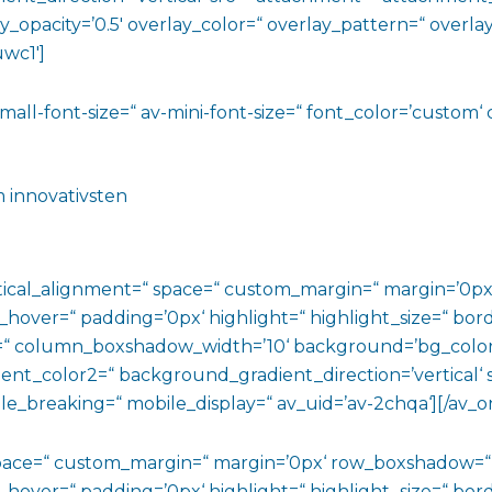
lay_opacity=’0.5′ overlay_color=“ overlay_pattern=“ over
wc1′]
all-font-size=“ av-mini-font-size=“ font_color=’custom‘ co
m innovativsten
vertical_alignment=“ space=“ custom_margin=“ margin=’
_hover=“ padding=’0px‘ highlight=“ highlight_size=“ bord
 column_boxshadow_width=’10‘ background=’bg_color
t_color2=“ background_gradient_direction=’vertical‘ sr
e_breaking=“ mobile_display=“ av_uid=’av-2chqa‘][/av_o
 space=“ custom_margin=“ margin=’0px‘ row_boxshadow=
_hover=“ padding=’0px‘ highlight=“ highlight_size=“ bord