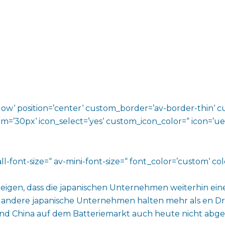
shadow‘ position=’center‘ custom_border=’av-border-thin
0px‘ icon_select=’yes‘ custom_icon_color=“ icon=’ue808
l-font-size=“ av-mini-font-size=“ font_color=’custom‘ co
eigen, dass die japanischen Unternehmen weiterhin ein
nd andere japanische Unternehmen halten mehr als en D
und China auf dem Batteriemarkt auch heute nicht abg