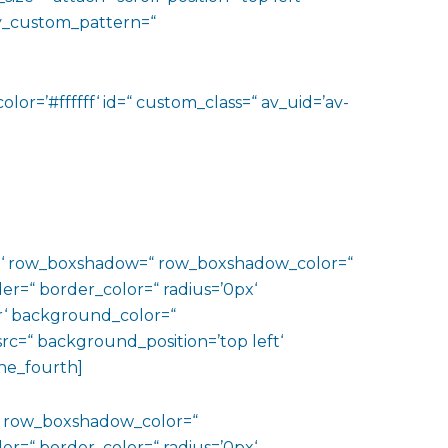
lay_custom_pattern=“
lor=’#ffffff‘ id=“ custom_class=“ av_uid=’av-
0px‘ row_boxshadow=“ row_boxshadow_color=“
er=“ border_color=“ radius=’0px‘
‘ background_color=“
c=“ background_position=’top left‘
ne_fourth]
“ row_boxshadow_color=“
er=“ border_color=“ radius=’0px‘