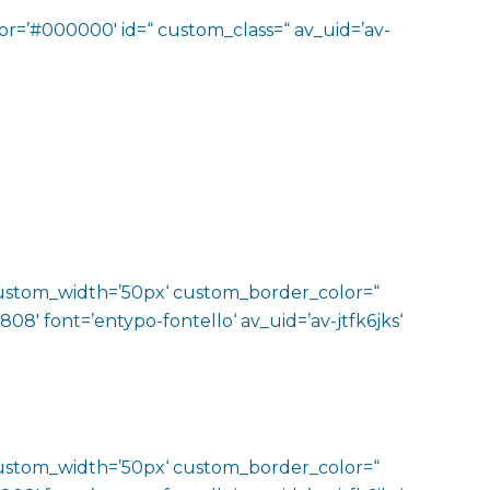
lor=’#000000′ id=“ custom_class=“ av_uid=’av-
‘ custom_width=’50px‘ custom_border_color=“
′ font=’entypo-fontello‘ av_uid=’av-jtfk6jks‘
‘ custom_width=’50px‘ custom_border_color=“