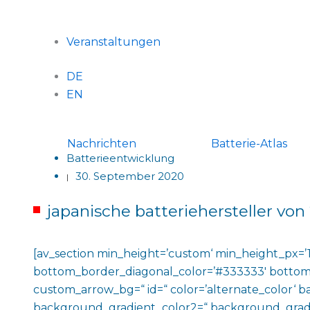
Veranstaltungen
DE
EN
Nachrichten
Batterie-Atlas
Batterieentwicklung
30. September 2020
|
japanische batteriehersteller vo
[av_section min_height=’custom‘ min_height_px=’1
bottom_border_diagonal_color=’#333333′ bottom
custom_arrow_bg=“ id=“ color=’alternate_color‘
background_gradient_color2=“ background_gradient_