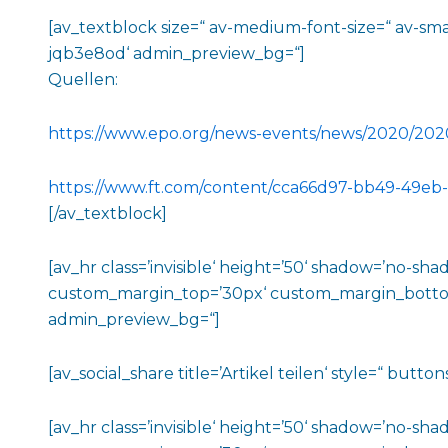
[av_textblock size=“ av-medium-font-size=“ av-smal
jqb3e8od‘ admin_preview_bg=“]
Quellen:
https://www.epo.org/news-events/news/2020/20
https://www.ft.com/content/cca66d97-bb49-49eb
[/av_textblock]
[av_hr class=’invisible‘ height=’50‘ shadow=’no-
custom_margin_top=’30px‘ custom_margin_bottom=’3
admin_preview_bg=“]
[av_social_share title=’Artikel teilen‘ style=“ but
[av_hr class=’invisible‘ height=’50‘ shadow=’no-