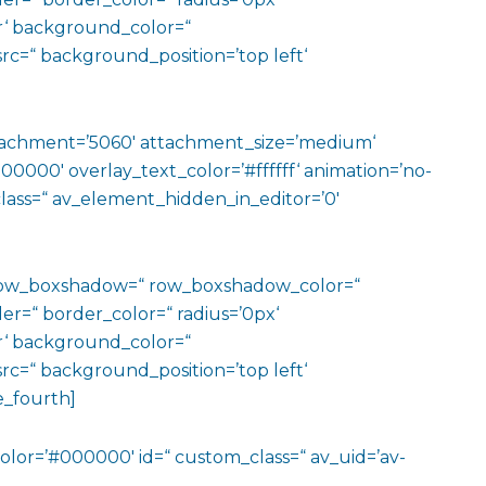
‘ background_color=“
c=“ background_position=’top left‘
ttachment=’5060′ attachment_size=’medium‘
#000000′ overlay_text_color=’#ffffff‘ animation=’no-
_class=“ av_element_hidden_in_editor=’0′
‘ row_boxshadow=“ row_boxshadow_color=“
er=“ border_color=“ radius=’0px‘
‘ background_color=“
c=“ background_position=’top left‘
e_fourth]
 color=’#000000′ id=“ custom_class=“ av_uid=’av-