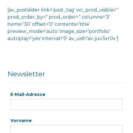
[av_postslider link=’post_tag‘ wc_prod_visible=“
prod_order_by=“ prod_order=“ columns=’3′
items=’30‘ offset=’0′ contents=’title‘
preview_mode=’auto‘ image_size=’portfolio‘
autoplay=’yes‘ interval=’5′ av_uid=’av-juv3xr0v‘]
Newsletter
E-Mail-Adresse
Vorname