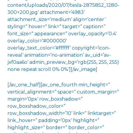
content/uploads/2020/07/tesla-2875852_1280-
300×200.jpg‘ attachment=’4983′
attachment_size=’medium‘ align=’center‘
styling=“ hover=“ link=“ target=“ caption=“
font_size=“ appearance=“ overlay_opacity=’0.4′
overlay_color=’#000000′
overlay_text_color=’#ffffff‘ copyright=’icon-
reveal‘ animation=’no-animation‘ av_uid=’av-
jxf0aa6o‘ admin_preview_bg=’rgb(255, 255, 255)
none repeat scroll 0% 0%‘][/av_image]
[/av_one_half][av_one_fourth min_height=“
vertical_alignment=“ space=“ custom_margin=“
margin=’0px‘ row_boxshadow=“
row_boxshadow_color=“
row_boxshadow_width=’10‘ link=“ linktarget=“
link_hover=“ padding=’0px‘ highlight=“
highlight_size=“ border=“ border_color=“