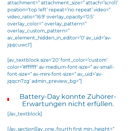
attachment=“ attachment_size=“ attach=’scroll‘
position=’top left‘ repeat=’no-repeat‘ video=“
video_ratio=’16:9′ overlay_opacity=’0.5′
overlay_color=“ overlay_pattern=“
overlay_custom_pattern=“
av_element_hidden_in_editor=’0′ av_uid=’av-
jqqcuwc1′]
[av_textblock size=’20‘ font_color=’custom‘
color=’#ffffff‘ av-medium-font-size=“ av-small-
font-size=“ av-mini-font-size=“ av_uid=’av-
jqqcn7zg‘ admin_preview_bg=“]
Battery-Day konnte Zuhörer-
Erwartungen nicht erfüllen.
[/av_textblock]
[/av_section][av_one_fourth first min_height=“