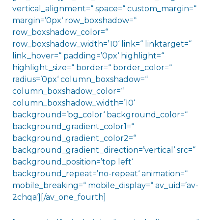
vertical_alignment=“ space=“ custom_margin=“
margin=’0px‘ row_boxshadow=“
row_boxshadow_color=“
row_boxshadow_width=’10‘ link=“ linktarget=“
link_hover=“ padding=’0px‘ highlight=“
highlight_size=“ border=“ border_color=“
radius=’0px‘ column_boxshadow=“
column_boxshadow_color=“
column_boxshadow_width=’10‘
background=’bg_color‘ background_color=“
background_gradient_color1=“
background_gradient_color2=“
background_gradient_direction=’vertical‘ src=“
background_position=’top left‘
background_repeat=’no-repeat‘ animation=“
mobile_breaking=“ mobile_display=“ av_uid=’av-
2chqa‘][/av_one_fourth]