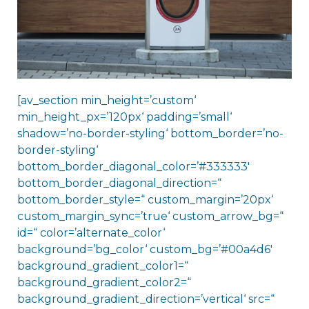
[av_section min_height=’custom‘
min_height_px=’120px‘ padding=’small‘
shadow=’no-border-styling‘ bottom_border=’no-
border-styling‘
bottom_border_diagonal_color=’#333333′
bottom_border_diagonal_direction=“
bottom_border_style=“ custom_margin=’20px‘
custom_margin_sync=’true‘ custom_arrow_bg=“
id=“ color=’alternate_color‘
background=’bg_color‘ custom_bg=’#00a4d6′
background_gradient_color1=“
background_gradient_color2=“
background_gradient_direction=’vertical‘ src=“