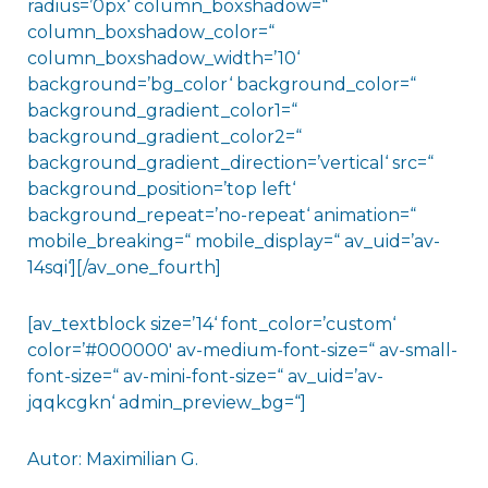
radius=’0px‘ column_boxshadow=“
column_boxshadow_color=“
column_boxshadow_width=’10‘
background=’bg_color‘ background_color=“
background_gradient_color1=“
background_gradient_color2=“
background_gradient_direction=’vertical‘ src=“
background_position=’top left‘
background_repeat=’no-repeat‘ animation=“
mobile_breaking=“ mobile_display=“ av_uid=’av-
14sqi‘][/av_one_fourth]
[av_textblock size=’14‘ font_color=’custom‘
color=’#000000′ av-medium-font-size=“ av-small-
font-size=“ av-mini-font-size=“ av_uid=’av-
jqqkcgkn‘ admin_preview_bg=“]
Autor: Maximilian G.