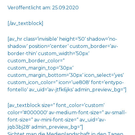
Veröffentlicht am: 25.09.2020
[/av_textblock]
[av_hr class=’invisible‘ height=’50‘ shadow=’no-
shadow‘ position=’center‘ custom_border=’av-
border-thin‘ custom_width=’50px‘
custom_border_color=“
custom_margin_top=’30px‘
custom_margin_bottom=’30px‘ icon_select=’yes‘
custom_icon_color=“ icon=’ue808′ font=’entypo-
fontello‘ av_uid=’av-jtfk6jks‘ admin_preview_bg=“]
[av_textblock size=“ font_color=’custom‘
color=’#000000′ av-medium-font-size=“ av-small-
font-size=“ av-mini-font-size=“ av_uid=’av-
jqb3bj28′ admin_preview_bg=“]
Sichtet man die Medienlandschaft in den Tagen