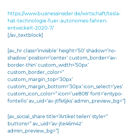
https://www.businessinsider.de/wirtschaft/tesla-
hat-technologie-fuer-autonomes-fahren-
entwickelt-2020-7/
[/av_textblock]
[av_hr class=’invisible‘ height=’50‘ shadow=’no-
shadow‘ position=’center‘ custom_border=’av-
border-thin‘ custom_width=’50px‘
custom_border_color=“
custom_margin_top=’30px‘
custom_margin_bottom=’30px‘ icon_select=’yes‘
custom_icon_color=“ icon=’ue808′ font=’entypo-
fontello‘ av_uid=’av-jtfk6jks‘ admin_preview_bg=“]
[av_social_share title=’Artikel teilen‘ style=“
buttons=“ av_uid=’av-jte46m4z‘
admin_preview_bg=“]