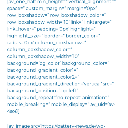
[av_one_half min_height=“ vertical_alignment=“
space=“ custom_margin=“ margin=’0px‘
row_boxshadow=“ row_boxshadow_color=“
row_boxshadow_width=’10‘ link=“ linktarget=“
link_hover=“ padding=’0px‘ highlight=“
highlight_size=“ border=“ border_color=“
radius=’0px‘ column_boxshadow=“
column_boxshadow_color=“
column_boxshadow_width=’10‘
background=’bg_color‘ background_color=“
background_gradient_color1=“
background_gradient_color2=“
background_gradient_direction=’vertical‘ src=“
background_position=’top left‘
background_repeat=’no-repeat‘ animation=“
mobile_breaking=“ mobile_display=“ av_uid=’av-
4so6′]
[av_image src=’https://battery-news.de/wp-