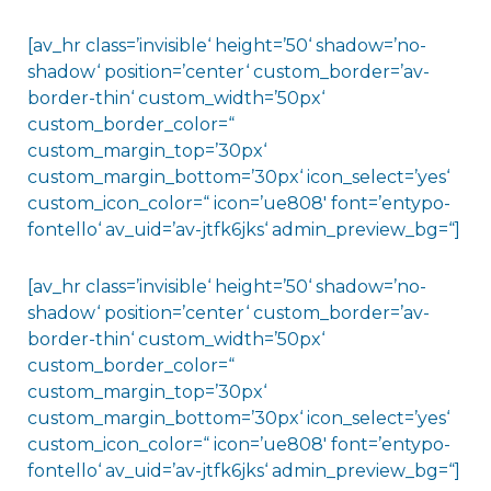
[av_hr class=’invisible‘ height=’50‘ shadow=’no-
shadow‘ position=’center‘ custom_border=’av-
border-thin‘ custom_width=’50px‘
custom_border_color=“
custom_margin_top=’30px‘
custom_margin_bottom=’30px‘ icon_select=’yes‘
custom_icon_color=“ icon=’ue808′ font=’entypo-
fontello‘ av_uid=’av-jtfk6jks‘ admin_preview_bg=“]
[av_hr class=’invisible‘ height=’50‘ shadow=’no-
shadow‘ position=’center‘ custom_border=’av-
border-thin‘ custom_width=’50px‘
custom_border_color=“
custom_margin_top=’30px‘
custom_margin_bottom=’30px‘ icon_select=’yes‘
custom_icon_color=“ icon=’ue808′ font=’entypo-
fontello‘ av_uid=’av-jtfk6jks‘ admin_preview_bg=“]