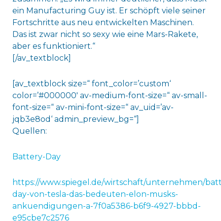
ein Manufacturing Guy ist. Er schöpft viele seiner
Fortschritte aus neu entwickelten Maschinen.
Das ist zwar nicht so sexy wie eine Mars-Rakete,
aber es funktioniert.“
[/av_textblock]
[av_textblock size=“ font_color=’custom‘
color=’#000000′ av-medium-font-size=“ av-small-
font-size=“ av-mini-font-size=“ av_uid=’av-
jqb3e8od‘ admin_preview_bg=“]
Quellen:
Battery-Day
https://www.spiegel.de/wirtschaft/unternehmen/batt
day-von-tesla-das-bedeuten-elon-musks-
ankuendigungen-a-7f0a5386-b6f9-4927-bbbd-
e95cbe7c2576