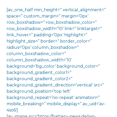
[av_one_half min_height=“ vertical_alignment=“
space=“ custom_margin=“ margin=’0px‘
row_boxshadow=“ row_boxshadow_color=“
row_boxshadow_width=’10‘ link=“ linktarget=“
link_hover=“ padding=’0px‘ highlight=“
highlight_size=“ border=“ border_color=“
radius=’0px‘ column_boxshadow=“
column_boxshadow_color=“
column_boxshadow_width=’10‘
background=’bg_color‘ background_color=“
background_gradient_color1=“
background_gradient_color2=“
background_gradient_direction=’vertical‘ src=“
background_position=’top left‘
background_repeat=’no-repeat‘ animation=“
mobile_breaking=“ mobile_display=“ av_uid=’av-
4so6′]
[av_image src=’https://battery-news.de/wp-