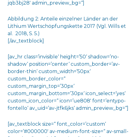
jqb3bj28′ admin_preview_bg=“]
Abbildung 2: Anteile einzelner Länder an der
Lithium Wertschöpfungskette 2017 (Vgl. Wills et
al. 2018, S. 5.)
[/av_textblock]
[av_hr class=’invisible‘ height=’50‘ shadow=’no-
shadow‘ position=’center‘ custom_border=’av-
border-thin‘ custom_width=’50px‘
custom_border_color=“
custom_margin_top=’30px‘
custom_margin_bottom=’30px‘ icon_select=’yes‘
custom_icon_color=“ icon=’ue808′ font=’entypo-
fontello‘ av_uid=’av-jtfk6jks‘ admin_preview_bg=“]
[av_textblock size=“ font_color=’custom‘
color=’#000000′ av-medium-font-size=“ av-small-