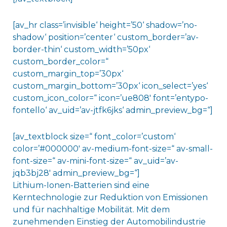
[av_hr class=’invisible‘ height=’50‘ shadow=’no-
shadow‘ position=’center‘ custom_border=’av-
border-thin‘ custom_width=’50px‘
custom_border_color=“
custom_margin_top=’30px‘
custom_margin_bottom=’30px‘ icon_select=’yes‘
custom_icon_color=“ icon=’ue808′ font=’entypo-
fontello‘ av_uid=’av-jtfk6jks‘ admin_preview_bg=“]
[av_textblock size=“ font_color=’custom‘
color=’#000000′ av-medium-font-size=“ av-small-
font-size=“ av-mini-font-size=“ av_uid=’av-
jqb3bj28′ admin_preview_bg=“]
Lithium-Ionen-Batterien sind eine
Kerntechnologie zur Reduktion von Emissionen
und für nachhaltige Mobilität. Mit dem
zunehmenden Einstieg der Automobilindustrie