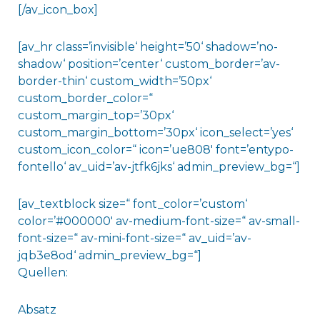
[/av_icon_box]
[av_hr class=’invisible‘ height=’50‘ shadow=’no-
shadow‘ position=’center‘ custom_border=’av-
border-thin‘ custom_width=’50px‘
custom_border_color=“
custom_margin_top=’30px‘
custom_margin_bottom=’30px‘ icon_select=’yes‘
custom_icon_color=“ icon=’ue808′ font=’entypo-
fontello‘ av_uid=’av-jtfk6jks‘ admin_preview_bg=“]
[av_textblock size=“ font_color=’custom‘
color=’#000000′ av-medium-font-size=“ av-small-
font-size=“ av-mini-font-size=“ av_uid=’av-
jqb3e8od‘ admin_preview_bg=“]
Quellen:
Absatz