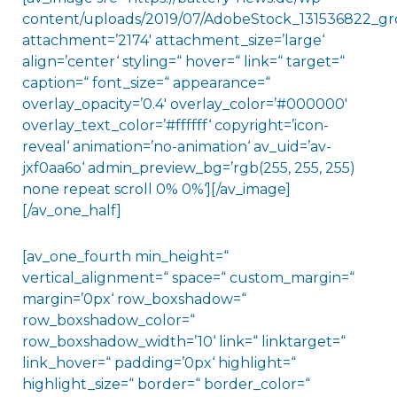
content/uploads/2019/07/AdobeStock_131536822_gro
attachment=’2174′ attachment_size=’large‘
align=’center‘ styling=“ hover=“ link=“ target=“
caption=“ font_size=“ appearance=“
overlay_opacity=’0.4′ overlay_color=’#000000′
overlay_text_color=’#ffffff‘ copyright=’icon-
reveal‘ animation=’no-animation‘ av_uid=’av-
jxf0aa6o‘ admin_preview_bg=’rgb(255, 255, 255)
none repeat scroll 0% 0%‘][/av_image]
[/av_one_half]
[av_one_fourth min_height=“
vertical_alignment=“ space=“ custom_margin=“
margin=’0px‘ row_boxshadow=“
row_boxshadow_color=“
row_boxshadow_width=’10‘ link=“ linktarget=“
link_hover=“ padding=’0px‘ highlight=“
highlight_size=“ border=“ border_color=“