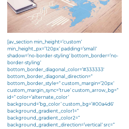
[av_section min_height=’custom‘
min_height_px=’120px‘ padding=’small‘
shadow=’no-border-styling‘ bottom_border=’no-
border-styling‘
bottom_border_diagonal_color=’#333333′
bottom_border_diagonal_direction=“
bottom_border_style=“ custom_margin=’20px‘
custom_margin_sync=’true‘ custom_arrow_bg=“
id=“ color=’alternate_color‘
background=’bg_color‘ custom_bg=’#00a4d6′
background_gradient_color1=“
background_gradient_color2=“
background_gradient_direction=’vertical‘ src=“