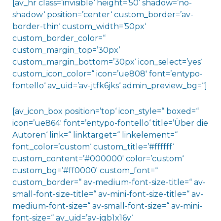
[av_hr class=’invisible‘ height=’50‘ shadow=’no-
shadow‘ position=’center‘ custom_border=’av-
border-thin‘ custom_width=’50px‘
custom_border_color=“
custom_margin_top=’30px‘
custom_margin_bottom=’30px‘ icon_select=’yes‘
custom_icon_color=“ icon=’ue808′ font=’entypo-
fontello‘ av_uid=’av-jtfk6jks‘ admin_preview_bg=“]
[av_icon_box position=’top‘ icon_style=“ boxed=“
icon=’ue864′ font=’entypo-fontello‘ title=’Über die
Autoren‘ link=“ linktarget=“ linkelement=“
font_color=’custom‘ custom_title=’#ffffff‘
custom_content=’#000000′ color=’custom‘
custom_bg=’#ff0000′ custom_font=“
custom_border=“ av-medium-font-size-title=“ av-
small-font-size-title=“ av-mini-font-size-title=“ av-
medium-font-size=“ av-small-font-size=“ av-mini-
font-size=“ av_uid=’av-jqb1x16y‘