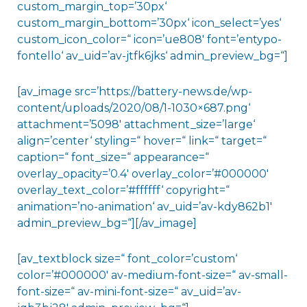
custom_margin_top=’30px‘
custom_margin_bottom=’30px‘ icon_select=’yes‘
custom_icon_color=“ icon=’ue808′ font=’entypo-
fontello‘ av_uid=’av-jtfk6jks‘ admin_preview_bg=“]
[av_image src=’https://battery-news.de/wp-
content/uploads/2020/08/1-1030×687.png‘
attachment=’5098′ attachment_size=’large‘
align=’center‘ styling=“ hover=“ link=“ target=“
caption=“ font_size=“ appearance=“
overlay_opacity=’0.4′ overlay_color=’#000000′
overlay_text_color=’#ffffff‘ copyright=“
animation=’no-animation‘ av_uid=’av-kdy862b1′
admin_preview_bg=“][/av_image]
[av_textblock size=“ font_color=’custom‘
color=’#000000′ av-medium-font-size=“ av-small-
font-size=“ av-mini-font-size=“ av_uid=’av-