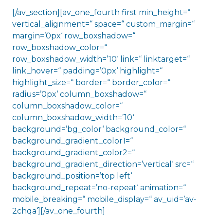
[/av_section][av_one_fourth first min_height=“
vertical_alignment=“ space=“ custom_margin=“
margin=’0px‘ row_boxshadow=“
row_boxshadow_color=“
row_boxshadow_width=’10‘ link=“ linktarget=“
link_hover=“ padding=’0px‘ highlight=“
highlight_size=“ border=“ border_color=“
radius=’0px‘ column_boxshadow=“
column_boxshadow_color=“
column_boxshadow_width=’10‘
background=’bg_color‘ background_color=“
background_gradient_color1=“
background_gradient_color2=“
background_gradient_direction=’vertical‘ src=“
background_position=’top left‘
background_repeat=’no-repeat‘ animation=“
mobile_breaking=“ mobile_display=“ av_uid=’av-
2chqa‘][/av_one_fourth]