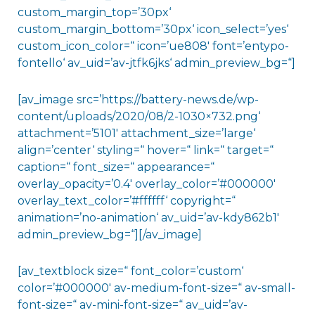
custom_margin_top=’30px‘
custom_margin_bottom=’30px‘ icon_select=’yes‘
custom_icon_color=“ icon=’ue808′ font=’entypo-
fontello‘ av_uid=’av-jtfk6jks‘ admin_preview_bg=“]
[av_image src=’https://battery-news.de/wp-
content/uploads/2020/08/2-1030×732.png‘
attachment=’5101′ attachment_size=’large‘
align=’center‘ styling=“ hover=“ link=“ target=“
caption=“ font_size=“ appearance=“
overlay_opacity=’0.4′ overlay_color=’#000000′
overlay_text_color=’#ffffff‘ copyright=“
animation=’no-animation‘ av_uid=’av-kdy862b1′
admin_preview_bg=“][/av_image]
[av_textblock size=“ font_color=’custom‘
color=’#000000′ av-medium-font-size=“ av-small-
font-size=“ av-mini-font-size=“ av_uid=’av-