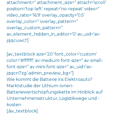
attachment=“ attachment_size=“ attach=’scroll‘
position=’top left‘ repeat=’no-repeat‘ video=“
video_ratio=’16:9′ overlay_opacity=’0.5′
overlay_color=“ overlay_pattern=“
overlay_custom_pattern=“
av_element_hidden_in_editor=’0′ av_uid=’av-
jqqcuwc1′]
[av_textblock size=’20‘ font_color=’custom‘
color=’#ffffff‘ av-medium-font-size=“ av-small-
font-size=“ av-mini-font-size=“ av_uid=’av-
jqqcn7zg‘ admin_preview_bg=“]
Wie kommt die Batterie ins Elektroauto?
Marktstudie der Lithium-Ionen-
Batteriewertschöpfungskette im Hinblick auf
Unternehmensstruktur, Logistikwege und -
kosten
[/av_textblock]