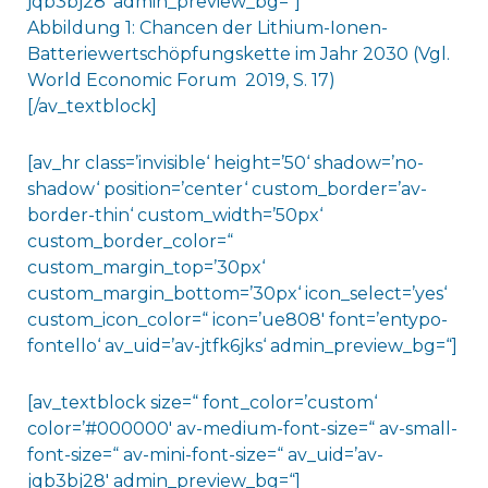
jqb3bj28′ admin_preview_bg=“]
Abbildung 1: Chancen der Lithium-Ionen-
Batteriewertschöpfungskette im Jahr 2030 (Vgl.
World Economic Forum 2019, S. 17)
[/av_textblock]
[av_hr class=’invisible‘ height=’50‘ shadow=’no-
shadow‘ position=’center‘ custom_border=’av-
border-thin‘ custom_width=’50px‘
custom_border_color=“
custom_margin_top=’30px‘
custom_margin_bottom=’30px‘ icon_select=’yes‘
custom_icon_color=“ icon=’ue808′ font=’entypo-
fontello‘ av_uid=’av-jtfk6jks‘ admin_preview_bg=“]
[av_textblock size=“ font_color=’custom‘
color=’#000000′ av-medium-font-size=“ av-small-
font-size=“ av-mini-font-size=“ av_uid=’av-
jqb3bj28′ admin_preview_bg=“]