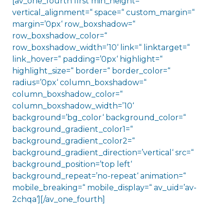
[av_one_fourth first min_height=“
vertical_alignment=“ space=“ custom_margin=“
margin=’0px‘ row_boxshadow=“
row_boxshadow_color=“
row_boxshadow_width=’10‘ link=“ linktarget=“
link_hover=“ padding=’0px‘ highlight=“
highlight_size=“ border=“ border_color=“
radius=’0px‘ column_boxshadow=“
column_boxshadow_color=“
column_boxshadow_width=’10‘
background=’bg_color‘ background_color=“
background_gradient_color1=“
background_gradient_color2=“
background_gradient_direction=’vertical‘ src=“
background_position=’top left‘
background_repeat=’no-repeat‘ animation=“
mobile_breaking=“ mobile_display=“ av_uid=’av-
2chqa‘][/av_one_fourth]