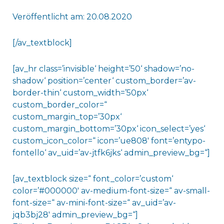
Veröffentlicht am: 20.08.2020
[/av_textblock]
[av_hr class=’invisible‘ height=’50‘ shadow=’no-
shadow‘ position=’center‘ custom_border=’av-
border-thin‘ custom_width=’50px‘
custom_border_color=“
custom_margin_top=’30px‘
custom_margin_bottom=’30px‘ icon_select=’yes‘
custom_icon_color=“ icon=’ue808′ font=’entypo-
fontello‘ av_uid=’av-jtfk6jks‘ admin_preview_bg=“]
[av_textblock size=“ font_color=’custom‘
color=’#000000′ av-medium-font-size=“ av-small-
font-size=“ av-mini-font-size=“ av_uid=’av-
jqb3bj28′ admin_preview_bg=“]