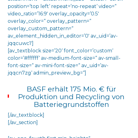
position=’top left‘ repeat=’no-repeat‘ video=“
video_ratio=’16:9′ overlay_opacity=’0.5′
overlay_color=“ overlay_pattern=“
overlay_custom_pattern=“
av_element_hidden_in_editor=’0′ av_uid=’av-
jqqcuwc1′]
[av_textblock size=’20‘ font_color=’custom‘
color=’#ffffff‘ av-medium-font-size=“ av-small-
font-size=“ av-mini-font-size=“ av_uid=’av-
jqqcn7zg‘ admin_preview_bg=“]
BASF erhält 175 Mio. € für
Produktion und Recycling von
Batteriegrundstoffen
[/av_textblock]
[/av_section]