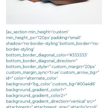
[av_section min_height=’custom‘
min_height_px=’120px‘ padding=’small‘
shadow=’no-border-styling‘ bottom_border=’no-
border-styling‘
bottom_border_diagonal_color=’#333333′
bottom_border_diagonal_direction=“
bottom_border_style=“ custom_margin=’20px‘
custom_margin_sync=’true‘ custom_arrow_bg=“
id=“ color=’alternate_color‘
background=’bg_color‘ custom_bg=’#00a4d6′
background_gradient_color1=“
background_gradient_color2=“
background_gradient_direction=’vertical‘ src=“
attachment=“ attachment_size=“ attach=’scroll‘