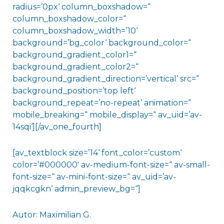
radius=’0px‘ column_boxshadow=“
column_boxshadow_color=“
column_boxshadow_width=’10‘
background=’bg_color‘ background_color=“
background_gradient_color1=“
background_gradient_color2=“
background_gradient_direction=’vertical‘ src=“
background_position=’top left‘
background_repeat=’no-repeat‘ animation=“
mobile_breaking=“ mobile_display=“ av_uid=’av-
14sqi‘][/av_one_fourth]
[av_textblock size=’14‘ font_color=’custom‘
color=’#000000′ av-medium-font-size=“ av-small-
font-size=“ av-mini-font-size=“ av_uid=’av-
jqqkcgkn‘ admin_preview_bg=“]
Autor: Maximilian G.