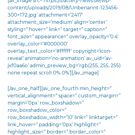
[av_image src=’https://battery-news.de/wp-
content/uploads/2019/08/Unbenannt-123456-
300×172.jpg‘ attachment=’2417′
attachment_size=’medium‘ align=’center‘
styling=“ hover=“ link=“ target=“ caption=“
font_size=“ appearance=“ overlay_opacity=’0.4′
overlay_color=’#000000′
overlay_text_color=’#ffffff‘ copyright=’icon-
reveal‘ animation=’no-animation‘ av_uid=’av-
jxf0aa6o‘ admin_preview_bg=’rgb(255, 255, 255)
none repeat scroll 0% 0%‘][/av_image]
[/av_one_half][av_one_fourth min_height=“
vertical_alignment=“ space=“ custom_margin=“
margin=’0px‘ row_boxshadow=“
row_boxshadow_color=“
row_boxshadow_width=’10‘ link=“ linktarget=“
link_hover=“ padding=’0px‘ highlight=“
highlight_size=“ border=“ border_color=“