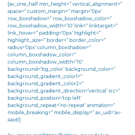
[av_one_half min_height=“ vertical_alignment=“
space=“ custom_margin=“ margin=’0px‘
row_boxshadow=“ row_boxshadow_color=“
row_boxshadow_width=’10‘ link=“ linktarget=“
link_hover=“ padding=’0px‘ highlight=“
highlight_size=“ border=“ border_color=“
radius=’0px‘ column_boxshadow=“
column_boxshadow_color=“
column_boxshadow_width=’10‘
background=’bg_color‘ background_color=“
background_gradient_color1=“
background_gradient_color2=“
background_gradient_direction=’vertical‘ src=“
background_position=’top left‘
background_repeat=’no-repeat‘ animation=“
mobile_breaking=“ mobile_display=“ av_uid=’av-
4so6′]