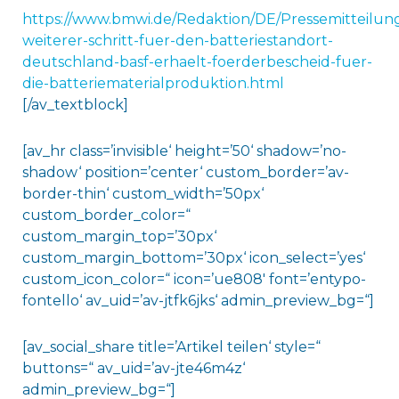
https://www.bmwi.de/Redaktion/DE/Pressemitteilu
weiterer-schritt-fuer-den-batteriestandort-
deutschland-basf-erhaelt-foerderbescheid-fuer-
die-batteriematerialproduktion.html
[/av_textblock]
[av_hr class=’invisible‘ height=’50‘ shadow=’no-
shadow‘ position=’center‘ custom_border=’av-
border-thin‘ custom_width=’50px‘
custom_border_color=“
custom_margin_top=’30px‘
custom_margin_bottom=’30px‘ icon_select=’yes‘
custom_icon_color=“ icon=’ue808′ font=’entypo-
fontello‘ av_uid=’av-jtfk6jks‘ admin_preview_bg=“]
[av_social_share title=’Artikel teilen‘ style=“
buttons=“ av_uid=’av-jte46m4z‘
admin_preview_bg=“]