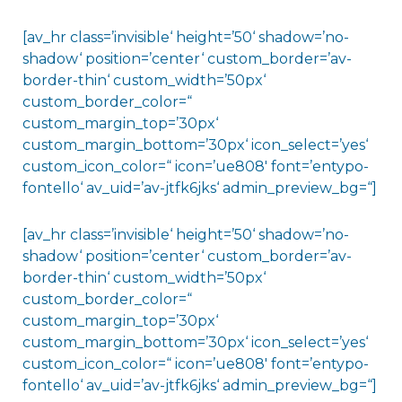
[av_hr class=’invisible‘ height=’50‘ shadow=’no-
shadow‘ position=’center‘ custom_border=’av-
border-thin‘ custom_width=’50px‘
custom_border_color=“
custom_margin_top=’30px‘
custom_margin_bottom=’30px‘ icon_select=’yes‘
custom_icon_color=“ icon=’ue808′ font=’entypo-
fontello‘ av_uid=’av-jtfk6jks‘ admin_preview_bg=“]
[av_hr class=’invisible‘ height=’50‘ shadow=’no-
shadow‘ position=’center‘ custom_border=’av-
border-thin‘ custom_width=’50px‘
custom_border_color=“
custom_margin_top=’30px‘
custom_margin_bottom=’30px‘ icon_select=’yes‘
custom_icon_color=“ icon=’ue808′ font=’entypo-
fontello‘ av_uid=’av-jtfk6jks‘ admin_preview_bg=“]