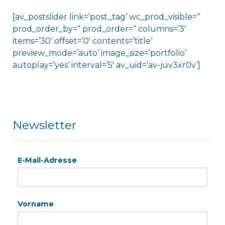
[av_postslider link=’post_tag‘ wc_prod_visible=“
prod_order_by=“ prod_order=“ columns=’3′
items=’30‘ offset=’0′ contents=’title‘
preview_mode=’auto‘ image_size=’portfolio‘
autoplay=’yes‘ interval=’5′ av_uid=’av-juv3xr0v‘]
Newsletter
E-Mail-Adresse
Vorname