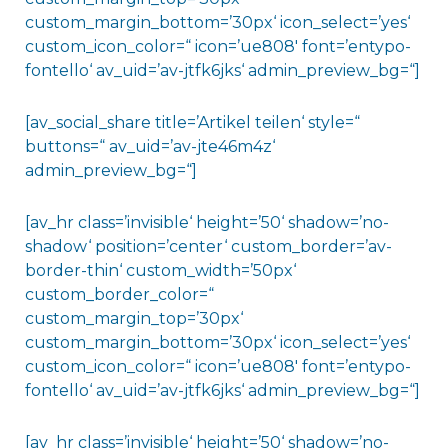
custom_margin_bottom=’30px‘ icon_select=’yes‘
custom_icon_color=“ icon=’ue808′ font=’entypo-
fontello‘ av_uid=’av-jtfk6jks‘ admin_preview_bg=“]
[av_social_share title=’Artikel teilen‘ style=“
buttons=“ av_uid=’av-jte46m4z‘
admin_preview_bg=“]
[av_hr class=’invisible‘ height=’50‘ shadow=’no-
shadow‘ position=’center‘ custom_border=’av-
border-thin‘ custom_width=’50px‘
custom_border_color=“
custom_margin_top=’30px‘
custom_margin_bottom=’30px‘ icon_select=’yes‘
custom_icon_color=“ icon=’ue808′ font=’entypo-
fontello‘ av_uid=’av-jtfk6jks‘ admin_preview_bg=“]
[av_hr class=’invisible‘ height=’50‘ shadow=’no-