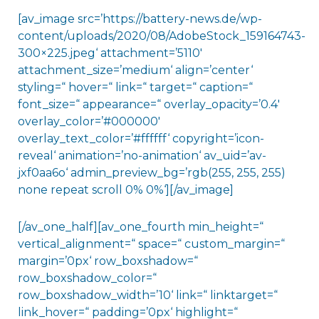
[av_image src=’https://battery-news.de/wp-
content/uploads/2020/08/AdobeStock_159164743-
300×225.jpeg‘ attachment=’5110′
attachment_size=’medium‘ align=’center‘
styling=“ hover=“ link=“ target=“ caption=“
font_size=“ appearance=“ overlay_opacity=’0.4′
overlay_color=’#000000′
overlay_text_color=’#ffffff‘ copyright=’icon-
reveal‘ animation=’no-animation‘ av_uid=’av-
jxf0aa6o‘ admin_preview_bg=’rgb(255, 255, 255)
none repeat scroll 0% 0%‘][/av_image]
[/av_one_half][av_one_fourth min_height=“
vertical_alignment=“ space=“ custom_margin=“
margin=’0px‘ row_boxshadow=“
row_boxshadow_color=“
row_boxshadow_width=’10‘ link=“ linktarget=“
link_hover=“ padding=’0px‘ highlight=“