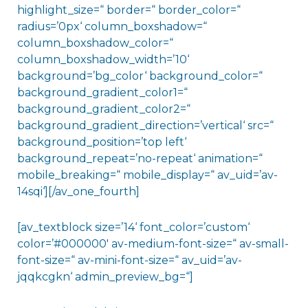
highlight_size=“ border=“ border_color=“
radius=’0px‘ column_boxshadow=“
column_boxshadow_color=“
column_boxshadow_width=’10‘
background=’bg_color‘ background_color=“
background_gradient_color1=“
background_gradient_color2=“
background_gradient_direction=’vertical‘ src=“
background_position=’top left‘
background_repeat=’no-repeat‘ animation=“
mobile_breaking=“ mobile_display=“ av_uid=’av-
14sqi‘][/av_one_fourth]
[av_textblock size=’14‘ font_color=’custom‘
color=’#000000′ av-medium-font-size=“ av-small-
font-size=“ av-mini-font-size=“ av_uid=’av-
jqqkcgkn‘ admin_preview_bg=“]