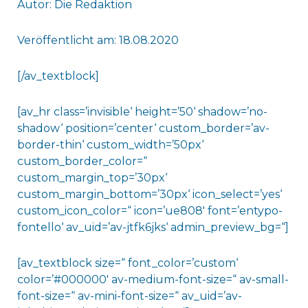
Autor: Die Redaktion
Veröffentlicht am: 18.08.2020
[/av_textblock]
[av_hr class=’invisible‘ height=’50‘ shadow=’no-
shadow‘ position=’center‘ custom_border=’av-
border-thin‘ custom_width=’50px‘
custom_border_color=“
custom_margin_top=’30px‘
custom_margin_bottom=’30px‘ icon_select=’yes‘
custom_icon_color=“ icon=’ue808′ font=’entypo-
fontello‘ av_uid=’av-jtfk6jks‘ admin_preview_bg=“]
[av_textblock size=“ font_color=’custom‘
color=’#000000′ av-medium-font-size=“ av-small-
font-size=“ av-mini-font-size=“ av_uid=’av-