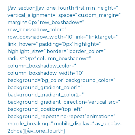
[/av_section][av_one_fourth first min_height=“
vertical_alignment=“ space=“ custom_margin=“
margin=’0px‘ row_boxshadow=“
row_boxshadow_color=“
row_boxshadow_width=’10‘ link=“ linktarget=“
link_hover=“ padding=’0px‘ highlight=“
highlight_size=“ border=“ border_color=“
radius=’0px‘ column_boxshadow=“
column_boxshadow_color=“
column_boxshadow_width=’10‘
background=’bg_color‘ background_color=“
background_gradient_color1=“
background_gradient_color2=“
background_gradient_direction=’vertical‘ src=“
background_position=’top left‘
background_repeat=’no-repeat‘ animation=“
mobile_breaking=“ mobile_display=“ av_uid=’av-
2chqa‘][/av_one_fourth]