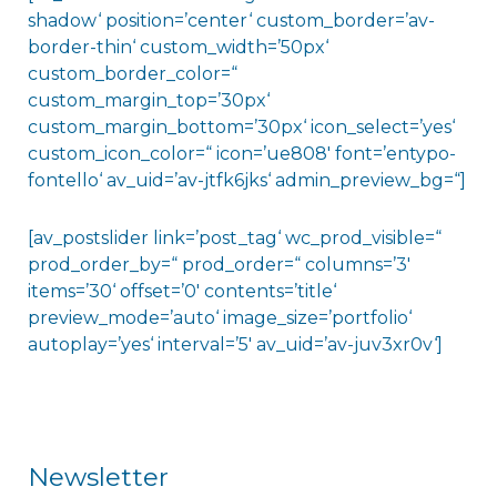
shadow‘ position=’center‘ custom_border=’av-
border-thin‘ custom_width=’50px‘
custom_border_color=“
custom_margin_top=’30px‘
custom_margin_bottom=’30px‘ icon_select=’yes‘
custom_icon_color=“ icon=’ue808′ font=’entypo-
fontello‘ av_uid=’av-jtfk6jks‘ admin_preview_bg=“]
[av_postslider link=’post_tag‘ wc_prod_visible=“
prod_order_by=“ prod_order=“ columns=’3′
items=’30‘ offset=’0′ contents=’title‘
preview_mode=’auto‘ image_size=’portfolio‘
autoplay=’yes‘ interval=’5′ av_uid=’av-juv3xr0v‘]
Newsletter