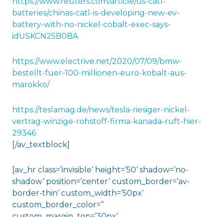
https://www.reuters.com/article/us-catl-
batteries/chinas-catl-is-developing-new-ev-
battery-with-no-nickel-cobalt-exec-says-
idUSKCN25B0BA
https://www.electrive.net/2020/07/09/bmw-
bestellt-fuer-100-millionen-euro-kobalt-aus-
marokko/
https://teslamag.de/news/tesla-riesiger-nickel-
vertrag-winzige-rohstoff-firma-kanada-ruft-hier-
29346
[/av_textblock]
[av_hr class=’invisible‘ height=’50‘ shadow=’no-
shadow‘ position=’center‘ custom_border=’av-
border-thin‘ custom_width=’50px‘
custom_border_color=“
custom_margin_top=’30px‘