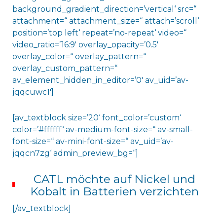
background_gradient_direction=’vertical‘ src=“
attachment=“ attachment_size=“ attach=’scroll‘
position=’top left‘ repeat=’no-repeat‘ video=“
video_ratio=’16:9′ overlay_opacity=’0.5′
overlay_color=“ overlay_pattern=“
overlay_custom_pattern=“
av_element_hidden_in_editor=’0′ av_uid=’av-
jqqcuwc1′]
[av_textblock size=’20‘ font_color=’custom‘
color=’#ffffff‘ av-medium-font-size=“ av-small-
font-size=“ av-mini-font-size=“ av_uid=’av-
jqqcn7zg‘ admin_preview_bg=“]
CATL möchte auf Nickel und
Kobalt in Batterien verzichten
[/av_textblock]