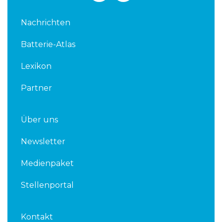
n
i
k
t
Nachrichten
e
t
d
e
Batterie-Atlas
i
r
n
Lexikon
Partner
Über uns
Newsletter
Medienpaket
Stellenportal
Kontakt