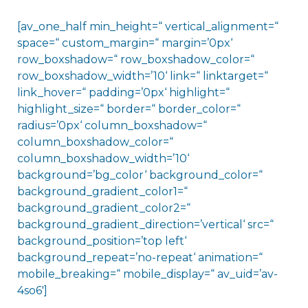
[av_one_half min_height=“ vertical_alignment=“
space=“ custom_margin=“ margin=’0px‘
row_boxshadow=“ row_boxshadow_color=“
row_boxshadow_width=’10‘ link=“ linktarget=“
link_hover=“ padding=’0px‘ highlight=“
highlight_size=“ border=“ border_color=“
radius=’0px‘ column_boxshadow=“
column_boxshadow_color=“
column_boxshadow_width=’10‘
background=’bg_color‘ background_color=“
background_gradient_color1=“
background_gradient_color2=“
background_gradient_direction=’vertical‘ src=“
background_position=’top left‘
background_repeat=’no-repeat‘ animation=“
mobile_breaking=“ mobile_display=“ av_uid=’av-
4so6′]