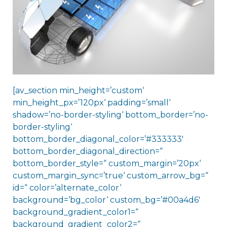
[av_section min_height=’custom‘
min_height_px=’120px‘ padding=’small‘
shadow=’no-border-styling‘ bottom_border=’no-
border-styling‘
bottom_border_diagonal_color=’#333333′
bottom_border_diagonal_direction=“
bottom_border_style=“ custom_margin=’20px‘
custom_margin_sync=’true‘ custom_arrow_bg=“
id=“ color=’alternate_color‘
background=’bg_color‘ custom_bg=’#00a4d6′
background_gradient_color1=“
background_gradient_color2=“